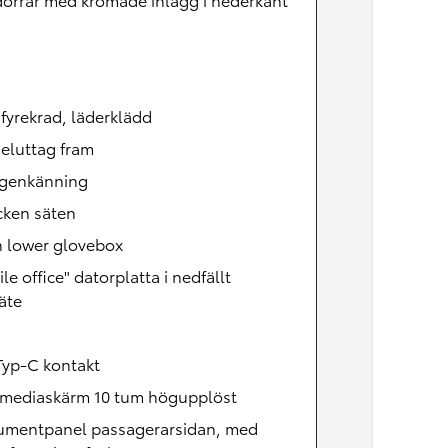
 fyrekrad, läderklädd
eluttag fram
igenkänning
cken säten
 lower glovebox
le office" datorplatta i nedfällt
äte
h
Typ-C kontakt
imediaskärm 10 tum högupplöst
rumentpanel passagerarsidan, med