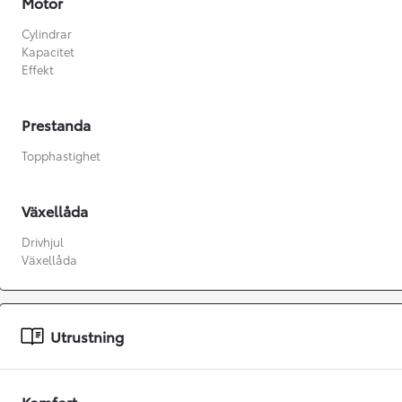
Motor
Cylindrar
Kapacitet
Effekt
Prestanda
Topphastighet
Växellåda
Drivhjul
Växellåda
Från 360 900 kr
Utrustning
Från 3 548 kr/mån
Easy Billån
Komfort