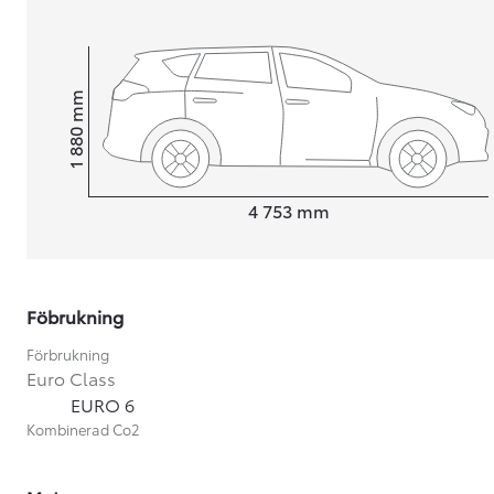
mm
1 880
Height
Length
4 753
mm
Föbrukning
Förbrukning
Euro Class
EURO 6
Från 599 900 kr
Kombinerad Co2
Nya Corolla Cross
HYBRID