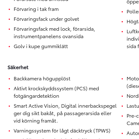
öppet
Förvaring i tak fram
Polle
Förvaringsfack under golvet
Högta
Förvaringsfack med lock, förarsida,
Luftk
instrumentpanelens ovansida
indiv
Golv i kupe gummiklätt
sida 
Säkerhet
Backkamera högupplöst
Motor
(dies
Aktivt krockskyddssystem (PCS) med
fotgängardetektion
Nordi
Smart Active Vision, Digital innerbackspegel
Lastu
ger dig sikt bakåt, på passagerarsida eller
Pre-c
vid körning framåt.
Came
Varningssystem för lågt däcktryck (TPWS)
Autom