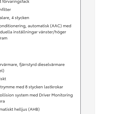
 förvaringsfack
nfilter
lare, 4 stycken
onditionering, automatisk (AAC) med
iduella inställningar vänster/höger
fram
värmare, fjärrstyrd dieselvärmare
el)
skt
trymme med 8 stycken lastkrokar
ollision system med Driver Monitoring
ra
atiskt helljus (AHB)