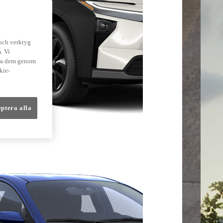
lmer
 och verktyg
. Vi
dra dem genom
kie-
eptera alla