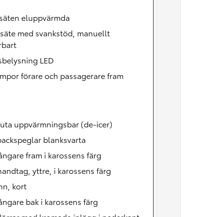
Nya GR GT
The soul lives on
säten eluppvärmda
rsäte med svankstöd, manuellt
rbart
sbelysning LED
mpor förare och passagerare fram
uta uppvärmningsbar (de-icer)
backspeglar blanksvarta
ångare fram i karossens färg
andtag, yttre, i karossens färg
n, kort
ångare bak i karossens färg
örrar med kromade inlägg i nederkant