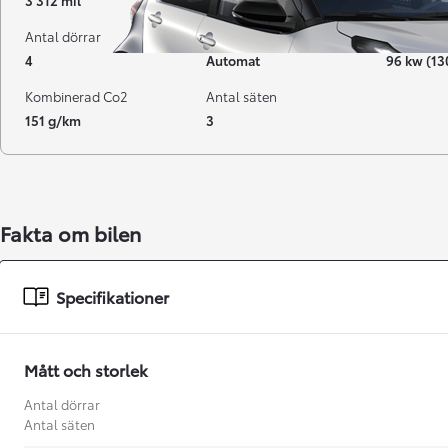
3 312 mil
10-2024
Diesel
Antal dörrar
Växellåda
Effekt
4
Automat
96 kw (13
Kombinerad Co2
Antal säten
151 g/km
3
Fakta om bilen
Från 238 900 kr
Specifikationer
Från 2 349 kr/mån
Easy Billån
Mått och storlek
GR Yaris
BENSIN
Antal dörrar
Antal säten