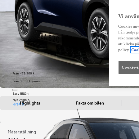
Vi använ
Cookies anvä
från tredje p
rekommender
att klicka p
policy.
Cook
Cookie-i
Från 479 900 kr
Från 3 333 kr/mån
Easy Billån
Nya Aygo X
Highlights
Fakta om bilen
HYBRID
Mätarställning
Registrerad
Bränsle