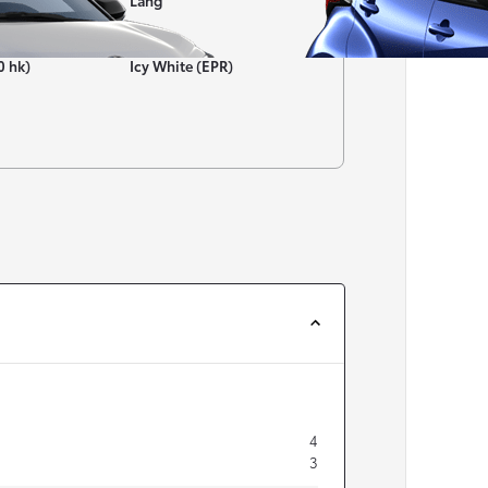
Lång
Färg
0 hk)
Icy White (EPR)
Från 257 900 kr
Från 2 535 kr/mån
Easy Billån
Corolla
HYBRID
4
3