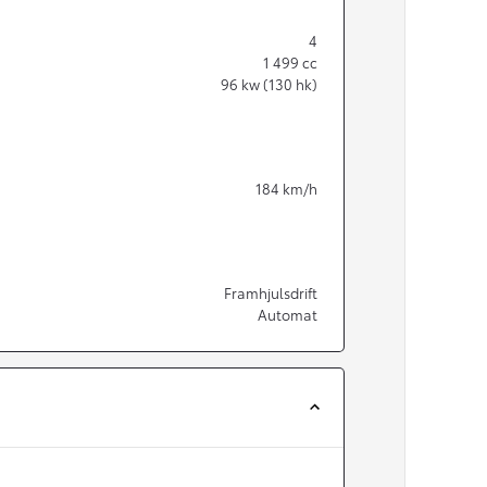
4
1 499
cc
96
kw (130 hk)
184
km/h
Framhjulsdrift
Automat
Från 350 900 kr
Från 3 450 kr/mån
Easy Billån