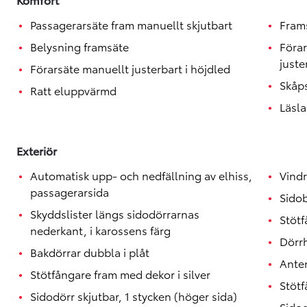
Toyota GR Supra
BENSIN
Passagerarsäte fram manuellt skjutbart
Fram
Belysning framsäte
Föra
juste
Förarsäte manuellt justerbart i höjdled
Skåp
Ratt eluppvärmd
Läsla
Exteriör
Automatisk upp- och nedfällning av elhiss,
Vindr
passagerarsida
Sido
Skyddslister längs sidodörrarnas
Stötf
nederkant, i karossens färg
Dörrh
Bakdörrar dubbla i plåt
Anten
Stötfångare fram med dekor i silver
Stötf
Sidodörr skjutbar, 1 stycken (höger sida)
Sidod