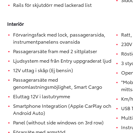
Rails för skjutdörr med lackerad list
Interiör
Förvaringsfack med lock, passagerarsida,
Ratt,
instrumentpanelens ovansida
230V 
Passagerarsäte fram med 2 sittplatser
Röst
Ljudsystem med från Entry uppgraderat ljud
3 sty
12V uttag i skåp (Ej bensin)
Open
Passagerarsäte med
"Mobi
genomlastningsmöjlighet, Smart Cargo
mitts
Eluttag 12V i lastutrymme
Km/
Smartphone Integration (Apple CarPlay och
USB 
Android Auto)
Mult
Panel (without side windows on 3rd row)
Inst
Förarsäte med armstöd