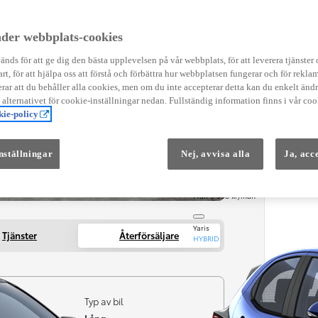
Instruktionsfilmer
Toyota C-HR Instruktionsfilmer
Yaris Instruktionsfilmer
der webbplats-cookies
Yaris Cross Instruktionsfilmer
Digital Smart Nyckel Instruktionsfi
nds för att ge dig den bästa upplevelsen på vår webbplats, för att leverera tjänster
art, för att hjälpa oss att förstå och förbättra hur webbplatsen fungerar och för reklam
ar att du behåller alla cookies, men om du inte accepterar detta kan du enkelt än
å alternativet för cookie-inställningar nedan. Fullständig information finns i vår coo
ie-policy
nställningar
Nej, avvisa alla
Ja, acc
Från 569 900 kr
Från 3 958 kr/mån
Yaris
Tjänster
Återförsäljare
HYBRID
Typ av bil