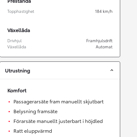
Prestanda
Topphastighet
184
km/h
Växellåda
Drivhjul
Framhjulsdrift
Växellåda
Automat
Utrustning
Komfort
Passagerarsäte fram manuellt skjutbart
Belysning framsäte
Förarsäte manuellt justerbart i höjdled
Ratt eluppvärmd