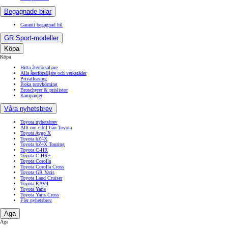
Begagnade bilar
Garanti begagnad bil
GR Sport-modeller
Köpa
Köpa
Hitta återförsäljare
Alla återförsäljare och verkstäder
Privatleasing
Boka provkörning
Broschyrer & prislistor
Kampanjer
Våra nyhetsbrev
Toyota nyhetsbrev
Allt om elbil från Toyota
Toyota Aygo X
Toyota bZ4X
Toyota bZ4X Touring
Toyota C-HR
Toyota C-HR+
Toyota Corolla
Toyota Corolla Cross
Toyota GR Yaris
Toyota Land Cruiser
Toyota RAV4
Toyota Yaris
Toyota Yaris Cross
Fler nyhetsbrev
Äga
Äga