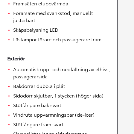
Framsäten eluppvärmda
Förarsäte med svankstöd, manuellt
justerbart
Skåpsbelysning LED
Läslampor förare och passagerare fram
Exteriör
Automatisk upp- och nedfällning av elhiss,
passagerarsida
Bakdörrar dubbla i plåt
Sidodörr skjutbar, 1 stycken (höger sida)
Stötfångare bak svart
Vindruta uppvärmningsbar (de-icer)
Stötfångare fram svart
Skyddslister längs sidodörrarnas