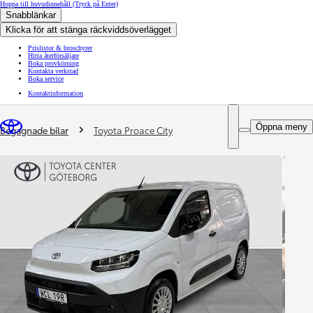
Hoppa till huvudinnehåll
(Tryck på Enter)
Snabblänkar
Klicka för att stänga räckviddsöverlägget
Prislistor & broschyrer
Hitta återförsäljare
Boka provkörning
Kontakta verkstad
Boka service
Kontaktinformation
You are here
:
Öppna meny
Begagnade bilar
Toyota Proace City