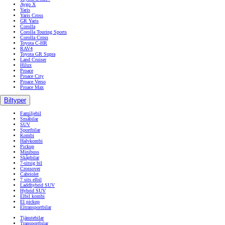
Aygo X
Yaris
Yaris Cross
GR Yaris
Corolla
Corolla Touring Sports
Corolla Cross
Toyota C-HR
RAV4
Toyota GR Supra
Land Cruiser
Hilux
Proace
Proace City
Proace Verso
Proace Max
Biltyper
Familjebil
Småbilar
SUV
Sportbilar
Kombi
Halvkombi
Pickup
Minibuss
Skåpbilar
7-sitsig bil
Crossover
Cabriolet
7 sits elbil
Laddhybrid SUV
Hybrid SUV
Elbil kombi
El pickup
Eltransportbilar
Tjänstebilar
Transportbilar