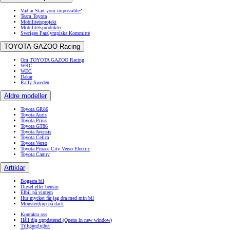
Vad är Start your impossible?
Team Toyota
Mobilitetsprojekt
Mobilitetsprodukter
Sveriges Paralympiska Kommitté
TOYOTA GAZOO Racing
Om TOYOTA GAZOO Racing
WRC
WEC
Dakar
Rally Sweden
Äldre modeller
Toyota GR86
Toyota Auris
Toyota Prius
Toyota GT86
Toyota Avensis
Toyota Celica
Toyota Verso
Toyota Proace City Verso Electric
Toyota Camry
Artiklar
Bogsera bil
Diesel eller bensin
Elbil på vintern
Hur mycket får jag dra med min bil
Mönsterdjup på däck
Kontakta oss
Håll dig uppdaterad
(Opens in new window)
Tillgänglighet