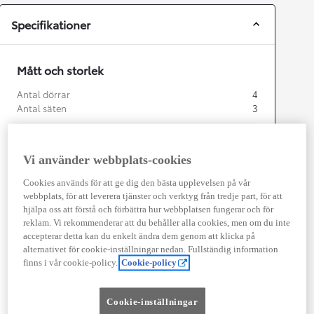
Specifikationer
Mått och storlek
Antal dörrar
4
Antal säten
3
Vi använder webbplats-cookies
mm
Cookies används för att ge dig den bästa upplevelsen på vår
webbplats, för att leverera tjänster och verktyg från tredje part, för att
1 880
hjälpa oss att förstå och förbättra hur webbplatsen fungerar och för
Height
reklam. Vi rekommenderar att du behåller alla cookies, men om du inte
accepterar detta kan du enkelt ändra dem genom att klicka på
Length
4 403
mm
alternativet för cookie-inställningar nedan. Fullständig information
finns i vår cookie-policy.
Cookie-policy
Cookie-inställningar