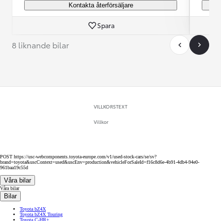
Kontakta återförsäljare
Spara
8 liknande bilar
VILLKORSTEXT
Villkor
POST https://usc-webcomponents.toyota-europe.com/v1/used-stock-cars/se/sv?
brand=toyota&uscContext=used&uscEnv=production&vehicleForSaleId=f16c8d6e-4b91-4db4-94e0-
961baa19c55d
Våra bilar
Våra bilar
Bilar
Toyota bZ4X
Toyota bZ4X Touring
Toyota C-HR+