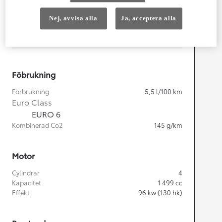
Nej, avvisa alla
Ja, acceptera alla
Width
1 848
mm
Föbrukning
Förbrukning
5,5
l/100 km
Euro Class
EURO 6
Kombinerad Co2
145
g/km
Motor
Cylindrar
4
Kapacitet
1 499
cc
Effekt
96
kw (130 hk)