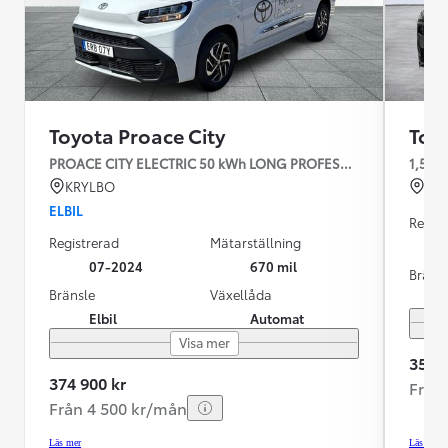
Toyota Proace City
Toy
PROACE CITY ELECTRIC 50 kWh LONG PROFESSIONAL V-Hjul
1,5D 
KRYLBO
ES
ELBIL
Regist
Registrerad
Mätarställning
07-2024
670 mil
Bräns
Bränsle
Växellåda
Elbil
Automat
Visa mer
359 9
374 900 kr
Från
Från 4 500 kr/mån
Läs mer
Läs mer