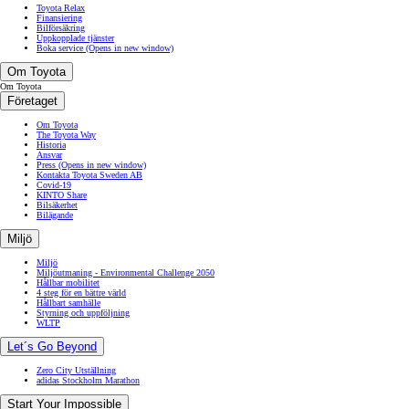
Toyota Relax
Finansiering
Bilförsäkring
Uppkopplade tjänster
Boka service
(Opens in new window)
Om Toyota
Om Toyota
Företaget
Om Toyota
The Toyota Way
Historia
Ansvar
Press
(Opens in new window)
Kontakta Toyota Sweden AB
Covid-19
KINTO Share
Bilsäkerhet
Bilägande
Miljö
Miljö
Miljöutmaning - Environmental Challenge 2050
Hållbar mobilitet
4 steg för en bättre värld
Hållbart samhälle
Styrning och uppföljning
WLTP
Let´s Go Beyond
Zero City Utställning
adidas Stockholm Marathon
Start Your Impossible