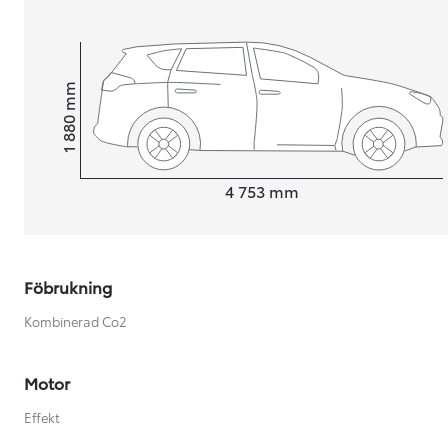
mm
1 880
Height
Length
4 753
mm
Föbrukning
Kombinerad Co2
Från 599 900 kr
Motor
Nya Corolla Cross
Effekt
HYBRID