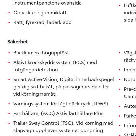
instrumentpanelens ovansida
Luftk
Golv i kupe gummiklätt
indiv
sida 
Ratt, fyrekrad, läderklädd
Säkerhet
Backkamera högupplöst
Vägs
räckv
Aktivt krockskyddssystem (PCS) med
fotgängardetektion
Inner
Smart Active Vision, Digital innerbackspegel
Nordi
ger dig sikt bakåt, på passagerarsida eller
Pre-c
vid körning framåt.
Came
Varningssystem för lågt däcktryck (TPWS)
Autom
Farthållare, (ACC) Aktiv farthållare Plus
Parke
Trailer Sway Control (TSC). Vid körning med
Infor
släpvagn upphäver systemet gungning
Strål