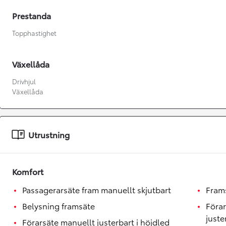
Prestanda
Topphastighet
Växellåda
Drivhjul
Växellåda
Utrustning
Komfort
Från 360 900 kr
Passagerarsäte fram manuellt skjutbart
Fram
Från 3 548 kr/mån
Belysning framsäte
Föra
juste
Easy Billån
Förarsäte manuellt justerbart i höjdled