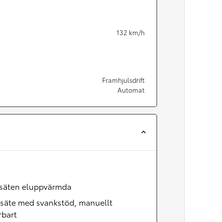
132
km/h
Framhjulsdrift
Automat
Från 350 900 kr
säten eluppvärmda
Från 3 450 kr/mån
rsäte med svankstöd, manuellt
rbart
Easy Billån