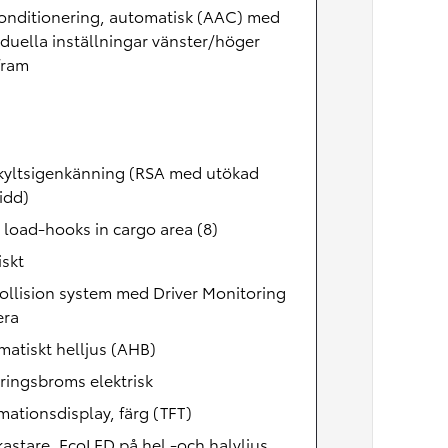
onditionering, automatisk (AAC) med
iduella inställningar vänster/höger
fram
kyltsigenkänning (RSA med utökad
idd)
 load-hooks in cargo area (8)
skt
ollision system med Driver Monitoring
ra
atiskt helljus (AHB)
ringsbroms elektrisk
mationsdisplay, färg (TFT)
kastare, EcoLED på hel -och halvljus