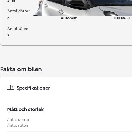
2 mil
06-2026
Elbil
Antal dörrar
Växellåda
Effekt
4
Automat
100 kw (1
Antal säten
3
Fakta om bilen
Från 238 900 kr
Specifikationer
Från 2 349 kr/mån
Easy Billån
Mått och storlek
GR Yaris
BENSIN
Antal dörrar
Antal säten