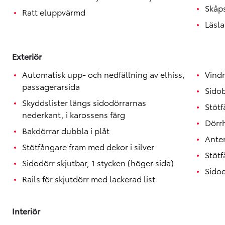
Toyota GR Supra
Skåp
BENSIN
Ratt eluppvärmd
Läsla
Exteriör
Automatisk upp- och nedfällning av elhiss,
Vindr
passagerarsida
Sido
Skyddslister längs sidodörrarnas
Stötf
nederkant, i karossens färg
Dörrh
Bakdörrar dubbla i plåt
Anten
Stötfångare fram med dekor i silver
Stötf
Sidodörr skjutbar, 1 stycken (höger sida)
Sidod
Rails för skjutdörr med lackerad list
Interiör