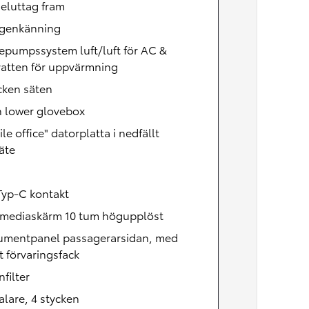
eluttag fram
igenkänning
epumpssystem luft/luft för AC &
vatten för uppvärmning
cken säten
 lower glovebox
le office" datorplatta i nedfällt
äte
h
Typ-C kontakt
imediaskärm 10 tum högupplöst
rumentpanel passagerarsidan, med
 förvaringsfack
nfilter
lare, 4 stycken