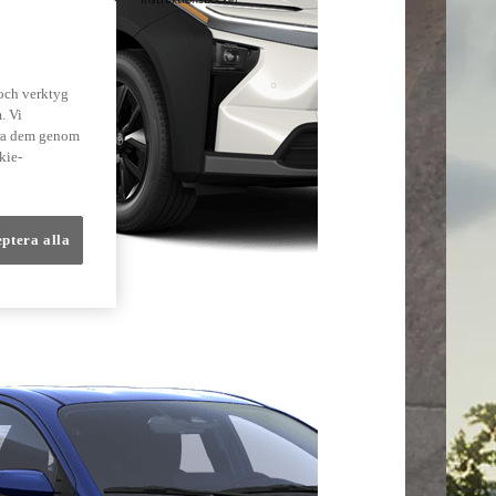
lmer
 och verktyg
. Vi
dra dem genom
kie-
eptera alla