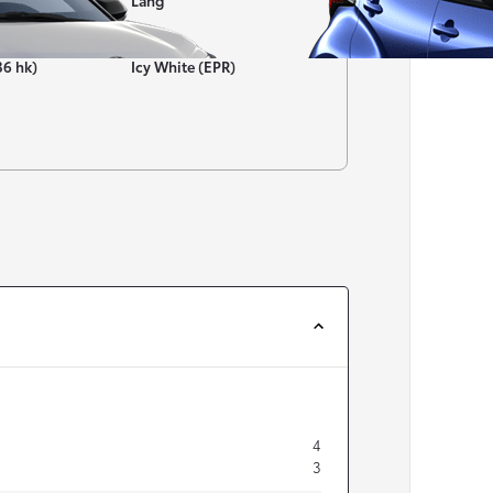
Lång
Färg
36 hk)
Icy White (EPR)
Från 257 900 kr
Från 2 535 kr/mån
Easy Billån
Corolla
HYBRID
4
3