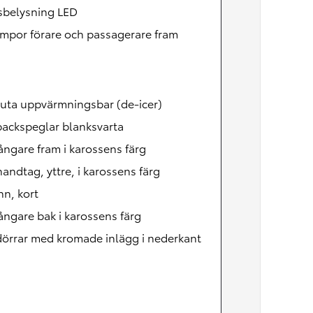
Nya GR GT
sbelysning LED
The soul lives on
mpor förare och passagerare fram
uta uppvärmningsbar (de-icer)
backspeglar blanksvarta
ångare fram i karossens färg
andtag, yttre, i karossens färg
n, kort
ångare bak i karossens färg
örrar med kromade inlägg i nederkant