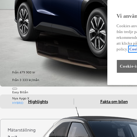
Vi använ
Cookies anvä
från tredje p
rekommender
att klicka p
policy.
Cook
Cookie-i
Från 479 900 kr
Från 3 333 kr/mån
Easy Billån
Nya Aygo X
Highlights
Fakta om bilen
HYBRID
Mätarställning
Registrerad
Bränsle