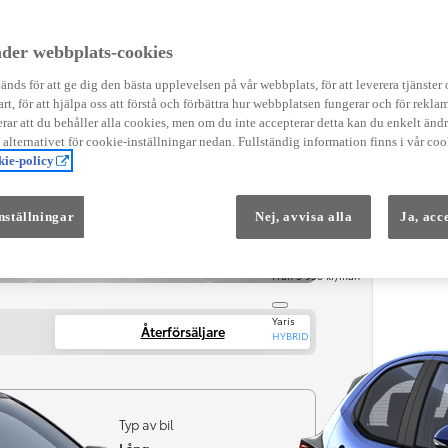
Instruktionsfilmer
Toyota C-HR Instruktionsfilmer
Yaris Instruktionsfilmer
der webbplats-cookies
Yaris Cross Instruktionsfilmer
Digital Smart Nyckel Instruktionsfi
nds för att ge dig den bästa upplevelsen på vår webbplats, för att leverera tjänster
art, för att hjälpa oss att förstå och förbättra hur webbplatsen fungerar och för reklam
ar att du behåller alla cookies, men om du inte accepterar detta kan du enkelt än
å alternativet för cookie-inställningar nedan. Fullständig information finns i vår coo
ie-policy
nställningar
Nej, avvisa alla
Ja, acc
Från 569 900 kr
Från 3 958 kr/mån
Yaris
Återförsäljare
HYBRID
Typ av bil