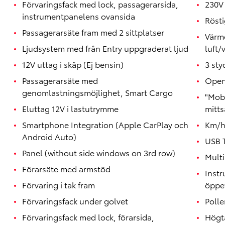
Förvaringsfack med lock, passagerarsida,
230V 
instrumentpanelens ovansida
Röst
Passagerarsäte fram med 2 sittplatser
Värm
Ljudsystem med från Entry uppgraderat ljud
luft/
12V uttag i skåp (Ej bensin)
3 sty
Passagerarsäte med
Open
genomlastningsmöjlighet, Smart Cargo
"Mobi
Eluttag 12V i lastutrymme
mitts
Smartphone Integration (Apple CarPlay och
Km/
Android Auto)
USB 
Panel (without side windows on 3rd row)
Mult
Förarsäte med armstöd
Inst
Förvaring i tak fram
öppet
Förvaringsfack under golvet
Polle
Förvaringsfack med lock, förarsida,
Högta