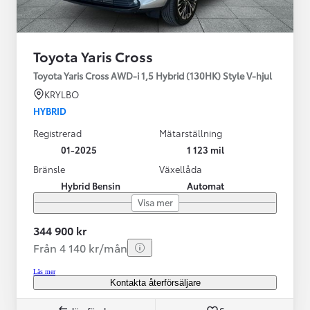
Toyota Yaris Cross
Toyota Yaris Cross AWD-i 1,5 Hybrid (130HK) Style V-hjul
KRYLBO
HYBRID
Registrerad
Mätarställning
01-2025
1 123 mil
Bränsle
Växellåda
Hybrid Bensin
Automat
Visa mer
344 900 kr
Från 4 140 kr/mån
Läs mer
Kontakta återförsäljare