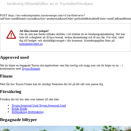
beräkning tillhandahålles av er Toyotaåterförsäljare.
POST https://usc-webcomponents.toyota-europe.com/v1/car-filter/se/sv?
carFilter=used&brand=toyota&uscEnv=production&sortOrder=published&disabledFilters=usedCarBrand&bra
Att låna kostar pengar!
Om du inte kan betala tillbaka skulden i tid riskerar du en betalningsanmärkning. Det kan
leda till svårigheter att få hyra bostad, teckna abonnemang och få nya lån. För stöd, vänd
dig till budget- och skuldrådgivningen i din kommun. Kontaktuppgifter finns på
konsumentverket.se
.
Approved used
När du köper en begagnad Toyota ska upplevelsen vara lika trevlig och trygg som om du köpte en ny – i
kombination med
Toyota Relaxed
.
Finans
Med lån hos Toyota Finans kan du smidigt finansiera din bil på det sätt som passar dig.
Försäkring
Försäkra din bil hos dem som känner till den bäst.
Toyota Approved Used
Toyota Approved Used
Billån
Billån
Bilförsäkring
Bilförsäkring
Begagnade biltyper