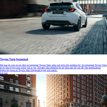
Toyota Yaris begagnad
Här kan du som är ute efter en begagnad Toyota Yaris söka och hitta din perfekta bil. En begagnad Toyota Yaris
är ett lika tryggt som roligt val av bil. Använd våra sökfilter för att hitta rätt bil och låt våra återförsäljare
hjälpa dig köpa en Toyota Yaris begagnad tryggt och enkelt.
Läs mer