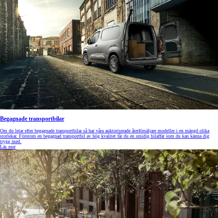
Begagnade transportbilar
Om du letar efter begagnade transportbilar så har våra auktoriserade återförsäljare modeller i en mängd olika
storlekar. Förutom en begagnad transportbil av hög kvalitet får du en smidig bilaffär som du kan känna dig
trygg med.
Läs mer