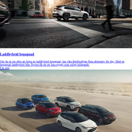
Laddhybrid begagnad
Om du är ute efter att köpa en laddhybrid begagnad, har våra återförsäljare flera alternativ för dig. Med en
begagnad laddhybrid från Toyota får du ett lika tryggt som roligt bilägande.
Läs mer