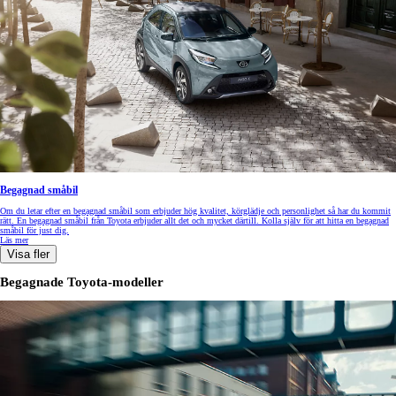
Begagnad småbil
Om du letar efter en begagnad småbil som erbjuder hög kvalitet, körglädje och personlighet så har du kommit
rätt. En begagnad småbil från Toyota erbjuder allt det och mycket därtill. Kolla själv för att hitta en begagnad
småbil för just dig.
Läs mer
Visa fler
Begagnade Toyota-modeller