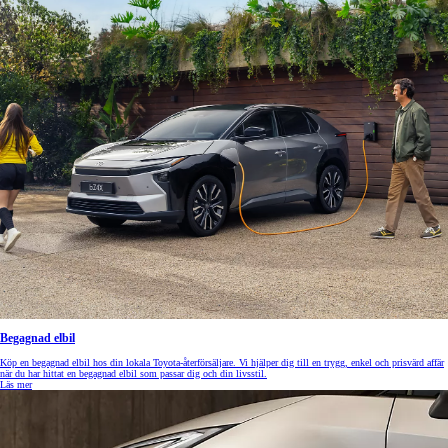
Begagnad elbil
Köp en begagnad elbil hos din lokala Toyota-återförsäljare. Vi hjälper dig till en trygg, enkel och prisvärd affär
när du har hittat en begagnad elbil som passar dig och din livsstil.
Läs mer