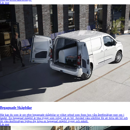
Läs mer
Begagnade Skåpbilar
Här kan du som är ute efter begagnade skåpbilar se vilket utbud som finns hos våra återförsäljare runt om i
landet. En begagnad skåpbil är lika tryggt som roligt val av bil. Använd våra sökfilter för att hitta rätt bil och
låt våra återförsäljare hjälpa dig köpa en begagnad skåpbil tryggt och enkelt.
Läs mer