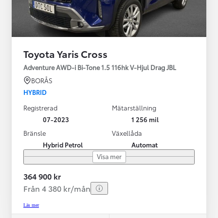
Toyota Yaris Cross
Adventure AWD-i Bi-Tone 1.5 116hk V-Hjul Drag JBL
BORÅS
HYBRID
Registrerad
Mätarställning
07-2023
1 256 mil
Bränsle
Växellåda
Hybrid Petrol
Automat
Visa mer
364 900 kr
Från 4 380 kr/mån
Läs mer