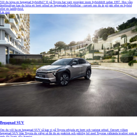
Vill du köpa en begagnad hybridbil? Vi på Toyota har varit pionjärer inom hybriddrift sedan 1997. Hos våra
återförsäljare kan du hitta ett brett utbud av begagnade hybridbilar - oavsett om du är på jakt efter en hybrid
eller en laddhybrid.
Läs mer
Begagnad SUV
Om du vill ha en begagnad SUV så kan vi på Toyota erbjuda ett brett och varierat utbud. Oavsett vilken
begagnad SUV från Toyota du väljer så får du en praktisk och pålitlig bil med Toyotas välkända kvalitet som är
redo för livets alla äventyr.