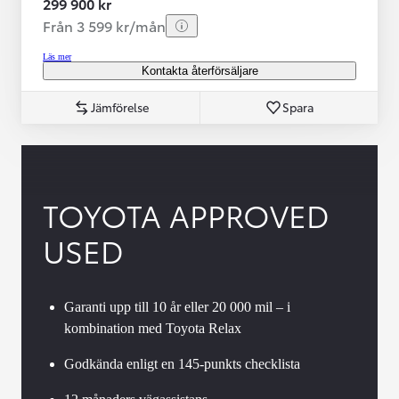
299 900 kr
Från 3 599 kr/mån
Läs mer
Kontakta återförsäljare
Jämförelse
Spara
TOYOTA APPROVED
USED
Garanti upp till 10 år eller 20 000 mil – i
kombination med Toyota Relax
Godkända enligt en 145-punkts checklista