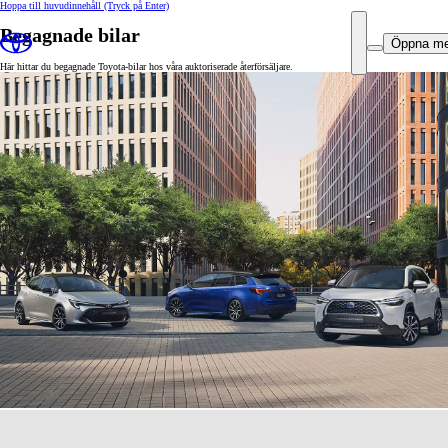
Hoppa till huvudinnehåll
(Tryck på Enter)
Begagnade bilar
Öppna m
Här hittar du begagnade Toyota-bilar hos våra auktoriserade återförsäljare.