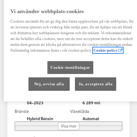
Vi använder webbplats-cookies
Cookies används för att ge dig den bästa upplevelsen på vår webbplats, för
att leverera tjänster och verktyg från tredje part, för att hjälpa oss att förstå
och förbättra hur webbplatsen fungerar och för reklam. Vi rekommenderar
att du behåller alla cookies, men om du inte accepterar detta kan du enkelt
ändra dem genom att klicka på alternativet för cookie-inställningar nedan.
Fullständig information finns i vår cookie-policy.
Cookie-policy
Toyota Yaris Cross
Cookie-inställningar
Toyota Yaris Cross 1,5 Hybrid Adventure Drag V-Hjul
KRYLBO
Nej, avvisa alla
Ja, acceptera alla
HYBRID
Registrerad
Mätarställning
04-2023
6 289 mil
Bränsle
Växellåda
Hybrid Bensin
Automat
Visa mer