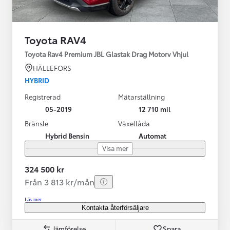
Toyota RAV4
Toyota Rav4 Premium JBL Glastak Drag Motorv Vhjul
HÄLLEFORS
HYBRID
Registrerad
Mätarställning
05-2019
12 710 mil
Bränsle
Växellåda
Hybrid Bensin
Automat
Visa mer
324 500 kr
Från 3 813 kr/mån
Läs mer
Kontakta återförsäljare
Jämförelse
Spara