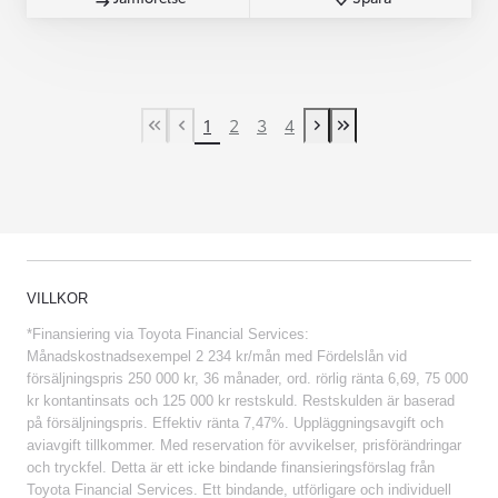
1
2
3
4
First Page
Previous page
Next page
Last Page
VILLKOR
*Finansiering via Toyota Financial Services:
Månadskostnadsexempel 2 234 kr/mån med Fördelslån vid
försäljningspris 250 000 kr, 36 månader, ord. rörlig ränta 6,69, 75 000
kr kontantinsats och 125 000 kr restskuld. Restskulden är baserad
på försäljningspris. Effektiv ränta 7,47%. Uppläggningsavgift och
aviavgift tillkommer. Med reservation för avvikelser, prisförändringar
och tryckfel. Detta är ett icke bindande finansieringsförslag från
Toyota Financial Services. Ett bindande, utförligare och individuell