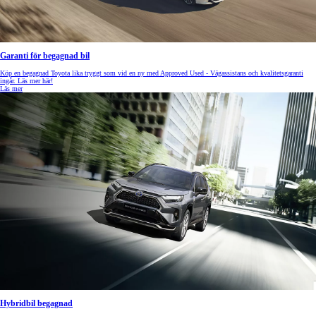
Garanti för begagnad bil
Köp en begagnad Toyota lika tryggt som vid en ny med Approved Used - Vägassistans och kvalitetsgaranti
ingår. Läs mer här!
Läs mer
Hybridbil begagnad