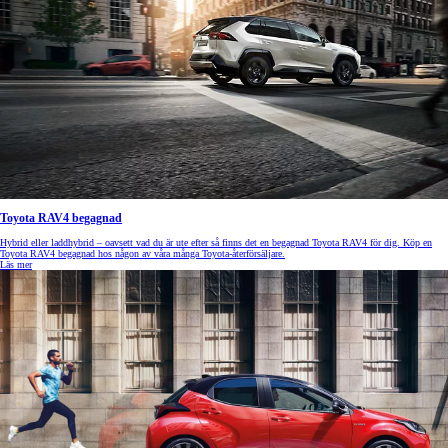
Toyota RAV4 begagnad
Hybrid eller laddhybrid – oavsett vad du är ute efter så finns det en begagnad Toyota RAV4 för dig. Köp en
Toyota RAV4 begagnad hos någon av våra många Toyota-återförsäljare.
Läs mer