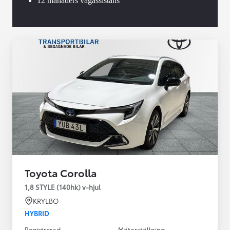
12 månaders vägassistans
Toyota Corolla
1,8 STYLE (140hk) v-hjul
KRYLBO
HYBRID
Registrerad
Mätarställning