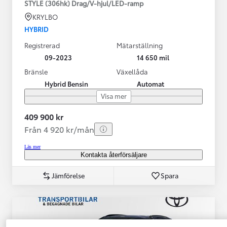
STYLE (306hk) Drag/V-hjul/LED-ramp
KRYLBO
HYBRID
Registrerad
Mätarställning
09-2023
14 650 mil
Bränsle
Växellåda
Hybrid Bensin
Automat
Visa mer
409 900 kr
Från 4 920 kr/mån
Läs mer
Kontakta återförsäljare
Jämförelse
Spara