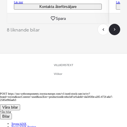
Läs mer
Läs mer
Kontakta återförsäljare
Spara
8 liknande bilar
VILLKORSTEXT
Villkor
POST https://usc-webcomponents.toyota-europe.com/v1/used-stock-cars/se/sv?
brand=toyota&uscContext=used&uscEnv=production&vehicleForSaleId=da5f430e-a3f5-472f-a6e7-
2585e9bbaeb3
Våra bilar
Våra bilar
Bilar
Toyota bZ4X
Toyota bZ4X Touring