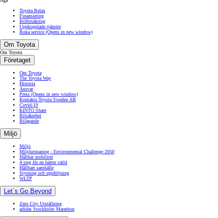
Äga
Toyota Relax
Finansiering
Bilförsäkring
Uppkopplade tjänster
Boka service
(Opens in new window)
Om Toyota
Om Toyota
Företaget
Om Toyota
The Toyota Way
Historia
Ansvar
Press
(Opens in new window)
Kontakta Toyota Sweden AB
Covid-19
KINTO Share
Bilsäkerhet
Bilägande
Miljö
Miljö
Miljöutmaning - Environmental Challenge 2050
Hållbar mobilitet
4 steg för en bättre värld
Hållbart samhälle
Styrning och uppföljning
WLTP
Let´s Go Beyond
Zero City Utställning
adidas Stockholm Marathon