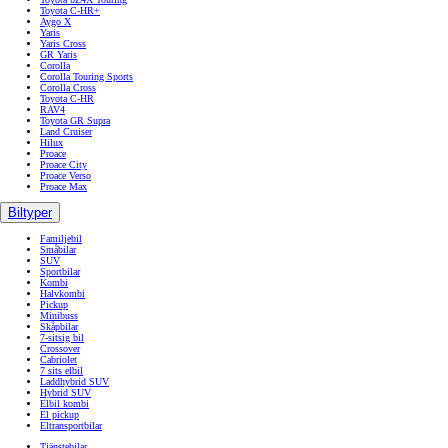
Toyota C-HR+
Aygo X
Yaris
Yaris Cross
GR Yaris
Corolla
Corolla Touring Sports
Corolla Cross
Toyota C-HR
RAV4
Toyota GR Supra
Land Cruiser
Hilux
Proace
Proace City
Proace Verso
Proace Max
Biltyper
Familjebil
Småbilar
SUV
Sportbilar
Kombi
Halvkombi
Pickup
Minibuss
Skåpbilar
7-sitsig bil
Crossover
Cabriolet
7 sits elbil
Laddhybrid SUV
Hybrid SUV
Elbil kombi
El pickup
Eltransportbilar
Tjänstebilar