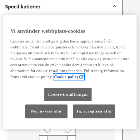
Specifikationer
Mått och storlek
Vi använder webbplats-cookies
Antal dörrar
5
Cookies används för att ge dig den bästa upplevelsen på vår
Antal säten
3
webbplats, för att leverera tjänster och verktyg från tredje part, för att
hjälpa oss att förstå och förbättra hur webbplatsen fungerar och för
reklam. Vi rekommenderar att du behåller alla cookies, men om du inte
accepterar detta kan du enkelt ändra dem genom att klicka på
alternativet för cookie-inställningar nedan. Fullständig information
mm
finns i vår cookie-policy.
Cookie-policy
2 522
Height
Cookie-inställningar
Length
5 998
mm
Nej, avvisa alla
Ja, acceptera alla