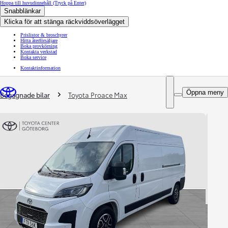
Hoppa till huvudinnehåll
(Tryck på Enter)
Snabblänkar
Klicka för att stänga räckviddsöverlägget
Prislistor & broschyrer
Hitta återförsäljare
Boka provkörning
Kontakta verkstad
Boka service
Kontaktinformation
You are here
:
Öppna meny
Begagnade bilar
Toyota Proace Max