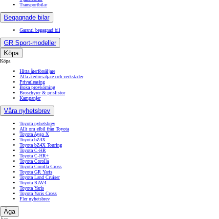
Transportbilar
Begagnade bilar
Garanti begagnad bil
GR Sport-modeller
Köpa
Köpa
Hitta återförsäljare
Alla återförsäljare och verkstäder
Privatleasing
Boka provkörning
Broschyrer & prislistor
Kampanjer
Våra nyhetsbrev
Toyota nyhetsbrev
Allt om elbil från Toyota
Toyota Aygo X
Toyota bZ4X
Toyota bZ4X Touring
Toyota C-HR
Toyota C-HR+
Toyota Corolla
Toyota Corolla Cross
Toyota GR Yaris
Toyota Land Cruiser
Toyota RAV4
Toyota Yaris
Toyota Yaris Cross
Fler nyhetsbrev
Äga