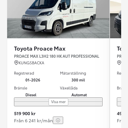
Toyota Proace Max
Toy
PROACE MAX L3H2 180 HK AUT PROFESSIONAL
PROAC
KUNGSBACKA
VÄ
Registrerad
Mätarställning
Regist
01-2026
300 mil
Bränsle
Växellåda
Bräns
Diesel
Automat
Visa mer
519 900 kr
499 9
Från 6 241 kr/mån
Från