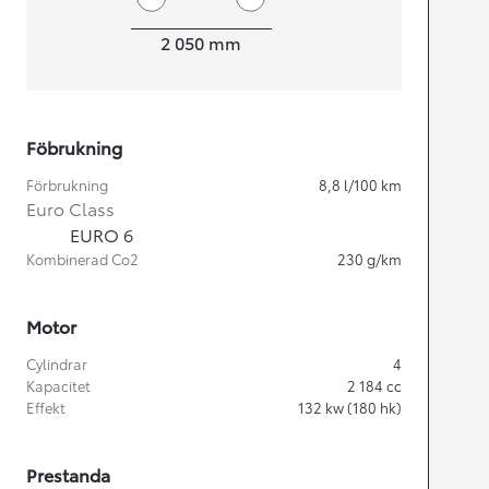
Width
2 050
mm
Föbrukning
Förbrukning
8,8
l/100 km
Euro Class
EURO 6
Kombinerad Co2
230
g/km
Motor
Cylindrar
4
Kapacitet
2 184
cc
Effekt
132
kw (180 hk)
Prestanda