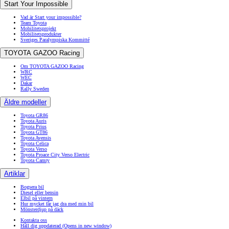
Start Your Impossible
Vad är Start your impossible?
Team Toyota
Mobilitetsprojekt
Mobilitetsprodukter
Sveriges Paralympiska Kommitté
TOYOTA GAZOO Racing
Om TOYOTA GAZOO Racing
WRC
WEC
Dakar
Rally Sweden
Äldre modeller
Toyota GR86
Toyota Auris
Toyota Prius
Toyota GT86
Toyota Avensis
Toyota Celica
Toyota Verso
Toyota Proace City Verso Electric
Toyota Camry
Artiklar
Bogsera bil
Diesel eller bensin
Elbil på vintern
Hur mycket får jag dra med min bil
Mönsterdjup på däck
Kontakta oss
Håll dig uppdaterad
(Opens in new window)