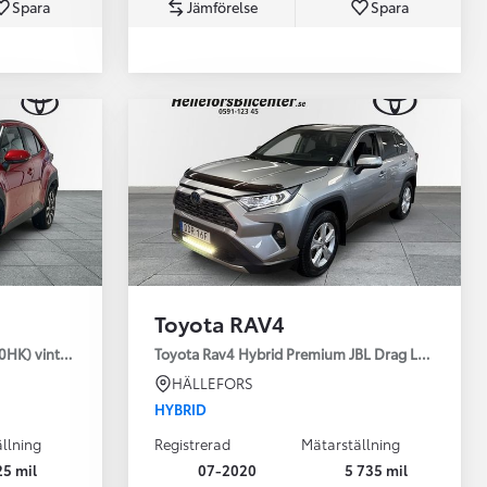
Spara
Jämförelse
Spara
Toyota Professio
När varje jobb r
Toyota RAV4
30HK) vinterhjul
Toyota Rav4 Hybrid Premium JBL Drag Led ramp V
HÄLLEFORS
HYBRID
llning
Registrerad
Mätarställning
25 mil
07-2020
5 735 mil