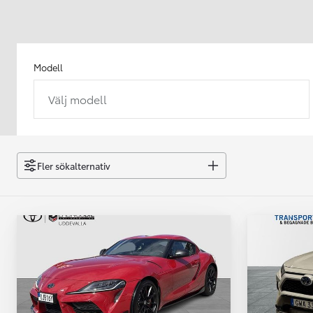
Modell
Välj modell
Från 238 900 kr
Från 2 349 kr/mån
Easy Billån
GR Yaris
Fler sökalternativ
BENSIN