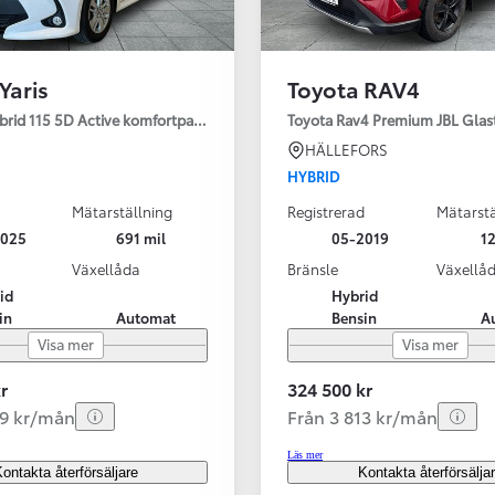
Yaris
Toyota RAV4
ybrid 115 5D Active komfortpaket
Toyota Rav4 Premium JBL Glas
HÄLLEFORS
HYBRID
Mätarställning
Registrerad
Mätarstä
2025
691 mil
05-2019
12
Växellåda
Bränsle
Växellå
id
Hybrid
in
Automat
Bensin
A
Visa mer
Visa mer
r
324 500 kr
99 kr/mån
Från 3 813 kr/mån
Läs mer
ontakta återförsäljare
Kontakta återförsälja