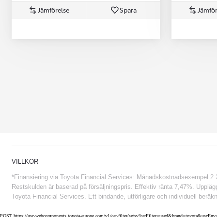
Jämförelse
Spara
Jämför
Från 852 900 kr
VILLKOR
*Finansiering via Toyota Financial Services: Månadskostnadsexempel 2 234
Restskulden är baserad på försäljningspris. Effektiv ränta 7,47%. Uppläggn
Toyota Financial Services. Ett bindande, utförligare och individuell beräkn
POST https://usc-webcomponents.toyota-europe.com/v1/car-filter/se/sv?carFilter=used&brand=toyota&uscE