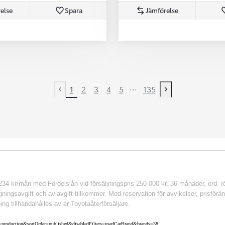
else
Spara
Jämförelse
...
1
2
3
4
5
135
Previous page
Next page
 kr/mån med Fördelslån vid försäljningspris 250 000 kr, 36 månader, ord. rör
ingsavgift och aviavgift tillkommer. Med reservation för avvikelser, prisföränd
ing tillhandahålles av er Toyotaåterförsäljare.
nv=production&sortOrder=published&disabledFilters=usedCarBrand&brands=38