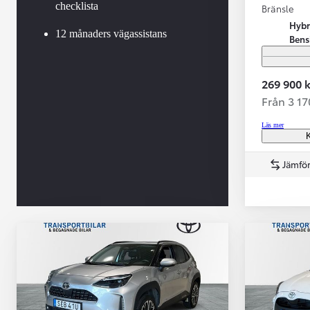
checklista
Bränsle
Hybr
12 månaders vägassistans
Bens
269 900 k
Från 3 1
Läs mer
K
Jämför