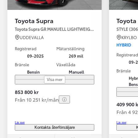
Toyota Supra
Toyota
Toyota Supra GR MANUELL LIGHTWEIGHT EVO / OMG LEV! MOM
STYLE (306
UDDEVALLA
KRYLBO
HYBRID
Registrerad
Mätarställning
Registrerad
09-2025
269 mil
09-
Bränsle
Växellåda
Bränsle
Bensin
Manuell
Från 599 900 kr
Hybr
Visa mer
Nya Corolla Cross
Bens
HYBRID
853 800 kr
Från 10 251 kr/mån
409 900 k
Från 4 9
Läs mer
Läs mer
Kontakta återförsäljare
K