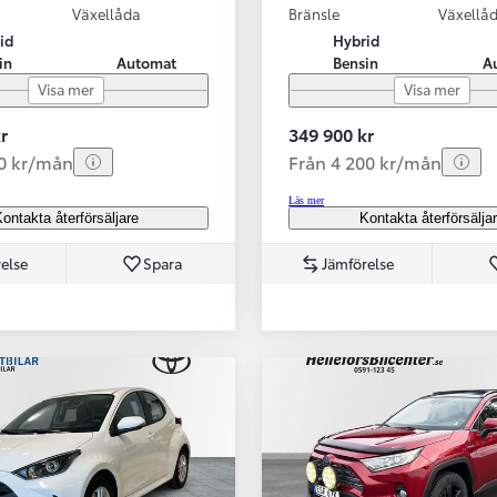
Växellåda
Bränsle
Växellå
id
Hybrid
in
Automat
Bensin
A
Visa mer
Visa mer
r
349 900 kr
70 kr/mån
Från 4 200 kr/mån
Läs mer
ontakta återförsäljare
Kontakta återförsälja
else
Spara
Jämförelse