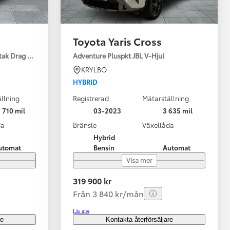
Toyota Yaris Cross
tak Drag Motorv Vhjul
Adventure Pluspkt JBL V-Hjul
KRYLBO
HYBRID
llning
Registrerad
Mätarställning
 710 mil
03-2023
3 635 mil
da
Bränsle
Växellåda
Hybrid
utomat
Bensin
Automat
Visa mer
319 900 kr
Från 3 840 kr/mån
Läs mer
re
Kontakta återförsäljare