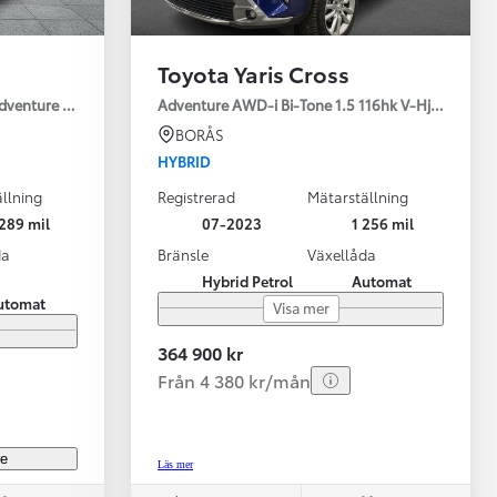
Toyota Yaris Cross
Adventure Drag V-Hjul
Adventure AWD-i Bi-Tone 1.5 116hk V-Hjul Drag J
BORÅS
HYBRID
llning
Registrerad
Mätarställning
Vi har Sveriges mest nöjda biläg
Nya elbil
289 mil
07-2023
1 256 mil
Läs mer
Elbilar f
da
Bränsle
Växellåda
Hybrid Petrol
Automat
utomat
Visa mer
364 900 kr
Från 4 380 kr/mån
re
Läs mer