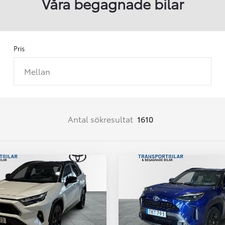
Våra begagnade bilar
Pris
Mellan
Från 257 900 kr
Från 2 535 kr/mån
Easy Billån
Corolla
Antal sökresultat
1610
HYBRID