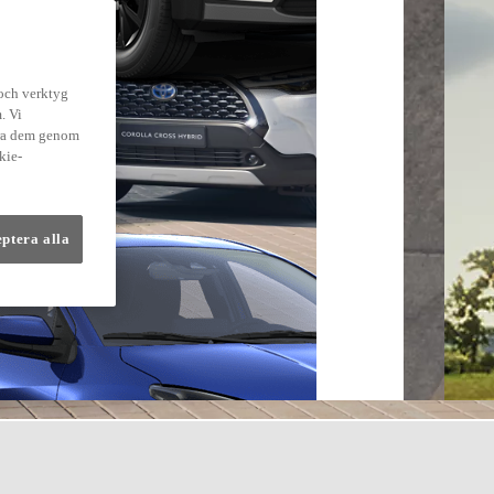
 och verktyg
. Vi
dra dem genom
kie-
eptera alla