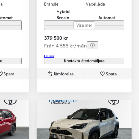
da
Bränsle
Växellåda
Hybrid
utomat
Bensin
Automat
Visa mer
379 500 kr
Från 4 556 kr/mån
Läs mer
re
Kontakta återförsäljare
Spara
Jämförelse
Spara