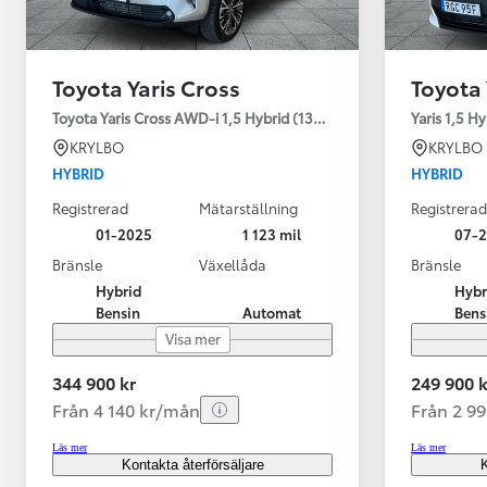
Toyota Yaris Cross
Toyota 
Toyota Yaris Cross AWD-i 1,5 Hybrid (130HK) Style V-hjul
Yaris 1,5 H
KRYLBO
KRYLBO
HYBRID
HYBRID
Registrerad
Mätarställning
Registrerad
01-2025
1 123 mil
07-
Bränsle
Växellåda
Bränsle
Hybrid
Hybr
Bensin
Automat
Bens
Visa mer
344 900 kr
249 900 k
Från 4 140 kr/mån
Från 2 9
Läs mer
Läs mer
Kontakta återförsäljare
K