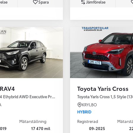
else
Spara
Jämförelse
Från 350 900 kr
Från 3 450 kr/mån
 RAV4
Toyota Yaris Cross
Easy Billån
Nya GR GT
4 Elhybrid AWD Executive Premium Drag 360-kamera JBL
Toyota Yaris Cross 1,5 Style (1
The soul lives on
A
KRYLBO
HYBRID
Mätarställning
Registrerad
Mätarstä
019
17 470 mil
09-2025
2