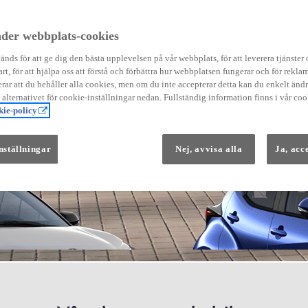
der webbplats-cookies
nds för att ge dig den bästa upplevelsen på vår webbplats, för att leverera tjänster
art, för att hjälpa oss att förstå och förbättra hur webbplatsen fungerar och för reklam
Från 569 900 kr
ar att du behåller alla cookies, men om du inte accepterar detta kan du enkelt än
Från 3 958 kr/mån
å alternativet för cookie-inställningar nedan. Fullständig information finns i vår coo
ie-policy
Yaris
HYBRID
nställningar
Nej, avvisa alla
Ja, acc