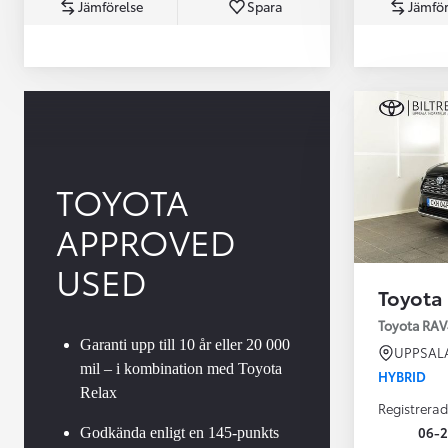
Jämförelse
Spara
Jämför
TOYOTA
APPROVED
Från 360 900 kr
Från 3 548 kr/mån
USED
Toyota
Easy Billån
Toyota GR Supra
Toyota RAV
BENSIN
Garanti upp till 10 år eller 20 000
UPPSAL
mil – i kombination med Toyota
HYBRID
Relax
Registrerad
06-2
Godkända enligt en 145-punkts