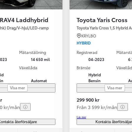
 RAV4 Laddhybrid
Toyota Yaris Cross
SBIL!
hk) Drag/V-hjul/LED-ramp
Toyota Yaris Cross 1,5 Hybrid 
KRYLBO
HYBRID
Mätarställning
Registrerad
Mätarstä
Från 324 900 kr
2023
14 650 mil
04-2023
6 
Från 3 194 kr/mån
Växellåda
Bränsle
Växellå
id
Hybrid
Toyota C-HR
in
Automat
Bensin
A
HYBRID & LADDHYBRID
Visa mer
Visa mer
r
299 900 kr
20 kr/mån
Från 3 599 kr/mån
Läs mer
ontakta återförsäljare
Kontakta återförsälja