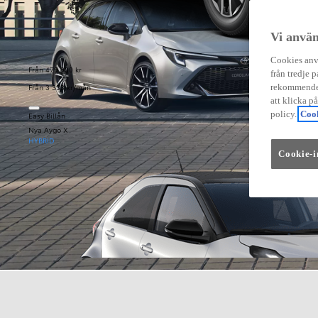
Vi använ
Cookies anvä
Från 479 900 kr
från tredje p
Från 3 333 kr/mån
rekommender
att klicka p
policy.
Cook
Easy Billån
Nya Aygo X
HYBRID
Cookie-i