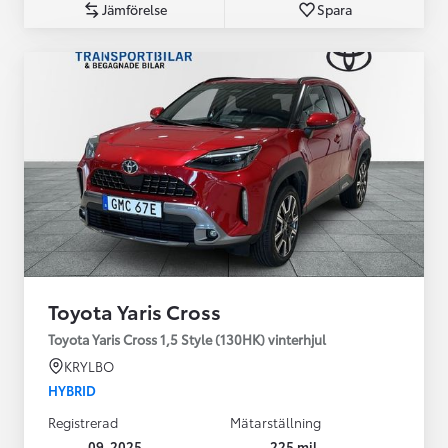
Jämförelse
Spara
Toyota Yaris Cross
Toyota Yaris Cross 1,5 Style (130HK) vinterhjul
KRYLBO
HYBRID
Registrerad
Mätarställning
09-2025
225 mil