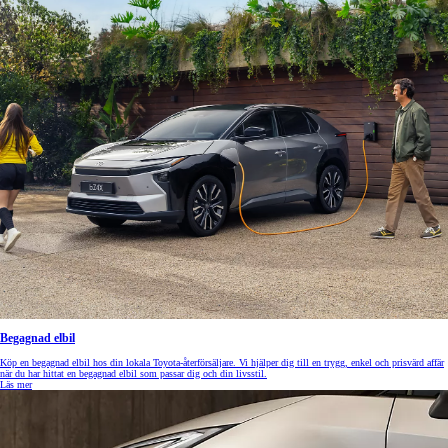
Begagnad elbil
Köp en begagnad elbil hos din lokala Toyota-återförsäljare. Vi hjälper dig till en trygg, enkel och prisvärd affär
när du har hittat en begagnad elbil som passar dig och din livsstil.
Läs mer