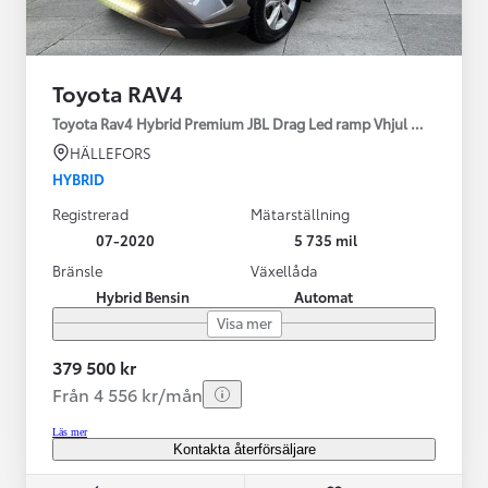
Toyota RAV4
Toyota Rav4 Hybrid Premium JBL Drag Led ramp Vhjul motorv
HÄLLEFORS
HYBRID
Registrerad
Mätarställning
07-2020
5 735 mil
Bränsle
Växellåda
Hybrid Bensin
Automat
Visa mer
379 500 kr
Från 4 556 kr/mån
Läs mer
Kontakta återförsäljare