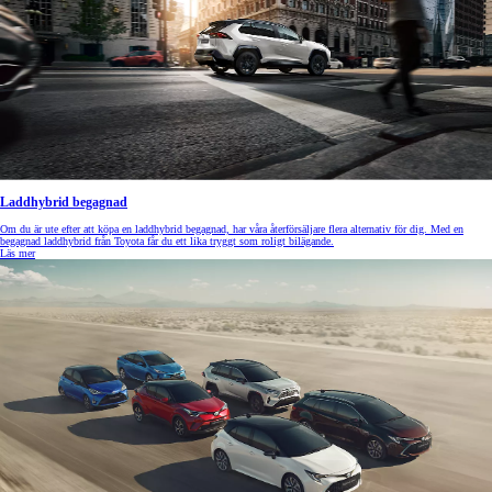
Laddhybrid begagnad
Om du är ute efter att köpa en laddhybrid begagnad, har våra återförsäljare flera alternativ för dig. Med en
begagnad laddhybrid från Toyota får du ett lika tryggt som roligt bilägande.
Läs mer