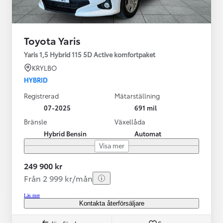
Toyota Yaris
Yaris 1,5 Hybrid 115 5D Active komfortpaket
KRYLBO
HYBRID
Registrerad
Mätarställning
07-2025
691 mil
Bränsle
Växellåda
Hybrid Bensin
Automat
Visa mer
249 900 kr
Från 2 999 kr/mån
Läs mer
Kontakta återförsäljare