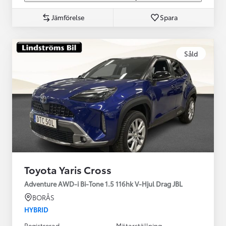
Jämförelse
Spara
Såld
Toyota Yaris Cross
Adventure AWD-i Bi-Tone 1.5 116hk V-Hjul Drag JBL
BORÅS
HYBRID
Registrerad
Mätarställning