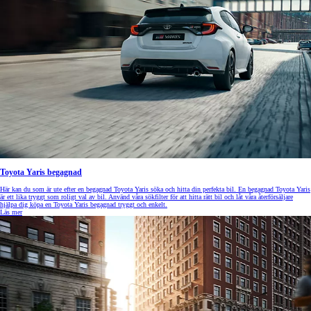
Toyota Yaris begagnad
Här kan du som är ute efter en begagnad Toyota Yaris söka och hitta din perfekta bil. En begagnad Toyota Yaris
är ett lika tryggt som roligt val av bil. Använd våra sökfilter för att hitta rätt bil och låt våra återförsäljare
hjälpa dig köpa en Toyota Yaris begagnad tryggt och enkelt.
Läs mer