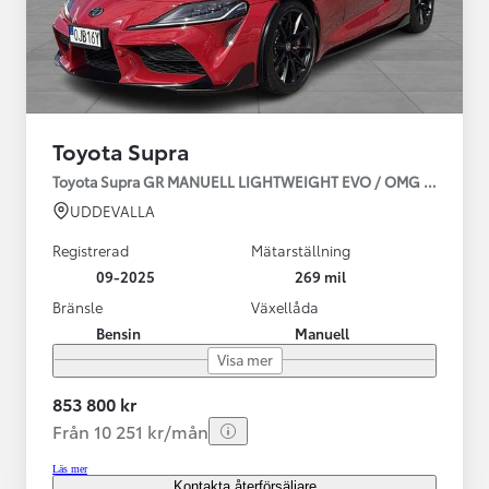
Toyota Supra
Toyota Supra GR MANUELL LIGHTWEIGHT EVO / OMG LEV! MOM
UDDEVALLA
Registrerad
Mätarställning
09-2025
269 mil
Bränsle
Växellåda
Bensin
Manuell
Visa mer
853 800 kr
Från 10 251 kr/mån
Läs mer
Kontakta återförsäljare