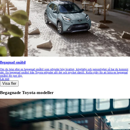
Begagnad småbil
Om du letar efter en begagnad småbil som erbjuder hög kvalitet, körglädje och personlighet så har du kommit
rätt. En begagnad småbil från Toyota erbjuder allt det och mycket därtill. Kolla själv för att hitta en begagnad
småbil för just dig.
Läs mer
Visa fler
Begagnade Toyota-modeller