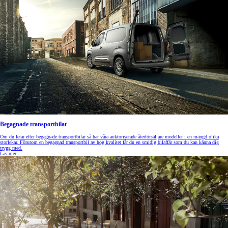
Begagnade transportbilar
Om du letar efter begagnade transportbilar så har våra auktoriserade återförsäljare modeller i en mängd olika
storlekar. Förutom en begagnad transportbil av hög kvalitet får du en smidig bilaffär som du kan känna dig
trygg med.
Läs mer