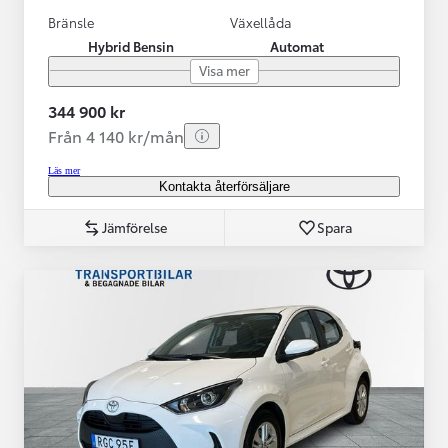
Bränsle
Växellåda
Hybrid Bensin
Automat
Visa mer
344 900 kr
Från 4 140 kr/mån
Läs mer
Kontakta återförsäljare
Jämförelse
Spara