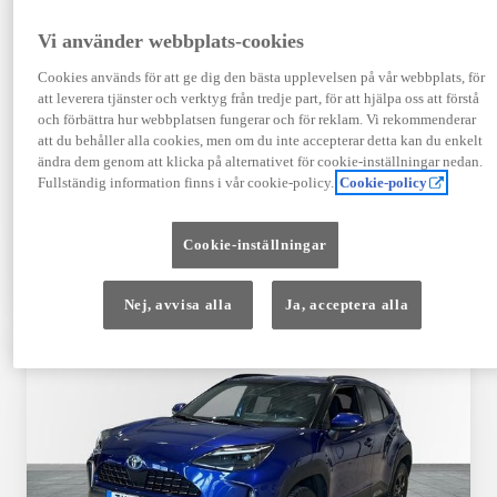
Registrerad
Mätarställning
09-2023
14 650 mil
Vi använder webbplats-cookies
Bränsle
Växellåda
Cookies används för att ge dig den bästa upplevelsen på vår webbplats, för
Hybrid Bensin
Automat
att leverera tjänster och verktyg från tredje part, för att hjälpa oss att förstå
Visa mer
och förbättra hur webbplatsen fungerar och för reklam. Vi rekommenderar
att du behåller alla cookies, men om du inte accepterar detta kan du enkelt
409 900 kr
ändra dem genom att klicka på alternativet för cookie-inställningar nedan.
Från 4 920 kr/mån
Fullständig information finns i vår cookie-policy.
Cookie-policy
Läs mer
Kontakta återförsäljare
Cookie-inställningar
Jämförelse
Spara
Nej, avvisa alla
Ja, acceptera alla