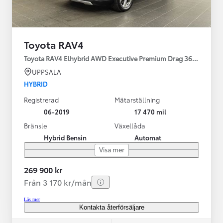
Toyota RAV4
Toyota RAV4 Elhybrid AWD Executive Premium Drag 360-kamera 
UPPSALA
HYBRID
Registrerad
Mätarställning
06-2019
17 470 mil
Bränsle
Växellåda
Hybrid Bensin
Automat
Visa mer
269 900 kr
Från 3 170 kr/mån
Läs mer
Kontakta återförsäljare