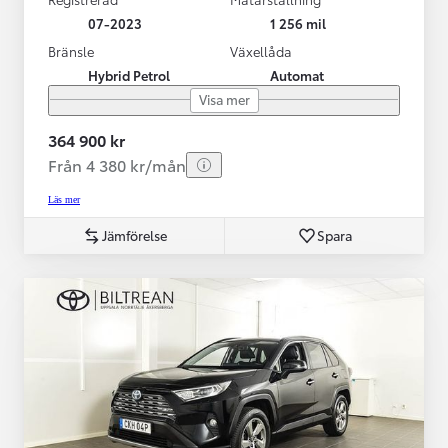
07-2023
1 256 mil
Bränsle
Växellåda
Hybrid Petrol
Automat
Visa mer
364 900 kr
Från 4 380 kr/mån
Läs mer
Jämförelse
Spara