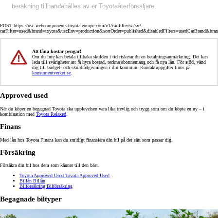
beräkning tillhandahålles av er Toyotaåterförsäljare.
POST https://usc-webcomponents.toyota-europe.com/v1/car-filter/se/sv?
carFilter=used&brand=toyota&uscEnv=production&sortOrder=published&disabledFilters=usedCarBrand&bra
Att låna kostar pengar!
Om du inte kan betala tillbaka skulden i tid riskerar du en betalningsanmärkning. Det kan
leda till svårigheter att få hyra bostad, teckna abonnemang och få nya lån. För stöd, vänd
dig till budget- och skuldrådgivningen i din kommun. Kontaktuppgifter finns på
konsumentverket.se
.
Approved used
När du köper en begagnad Toyota ska upplevelsen vara lika trevlig och trygg som om du köpte en ny – i
kombination med
Toyota Relaxed
.
Finans
Med lån hos Toyota Finans kan du smidigt finansiera din bil på det sätt som passar dig.
Försäkring
Försäkra din bil hos dem som känner till den bäst.
Toyota Approved Used
Toyota Approved Used
Billån
Billån
Bilförsäkring
Bilförsäkring
Begagnade biltyper