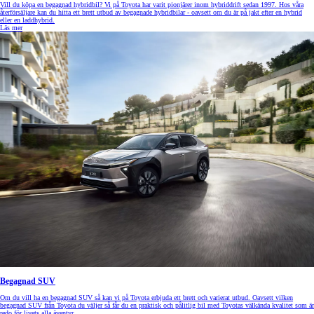
Vill du köpa en begagnad hybridbil? Vi på Toyota har varit pionjärer inom hybriddrift sedan 1997. Hos våra
återförsäljare kan du hitta ett brett utbud av begagnade hybridbilar - oavsett om du är på jakt efter en hybrid
eller en laddhybrid.
Läs mer
Begagnad SUV
Om du vill ha en begagnad SUV så kan vi på Toyota erbjuda ett brett och varierat utbud. Oavsett vilken
begagnad SUV från Toyota du väljer så får du en praktisk och pålitlig bil med Toyotas välkända kvalitet som är
redo för livets alla äventyr.