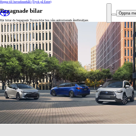
Hoppa till huvudinnehåll
(Tryck på Enter)
Begagnade bilar
Öppna m
Här hittar du begagnade Toyota-bilar hos våra auktoriserade återförsäljare.