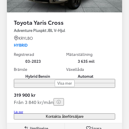
Toyota Yaris Cross
Adventure Pluspkt JBL V-Hjul
KRYLBO
HYBRID
Registrerad
Mätarställning
03-2023
3 635 mil
Bränsle
Växellåda
Hybrid Bensin
Automat
Visa mer
319 900 kr
Från 3 840 kr/mån
Läs mer
Kontakta återförsäljare
Jämförelse
Spara