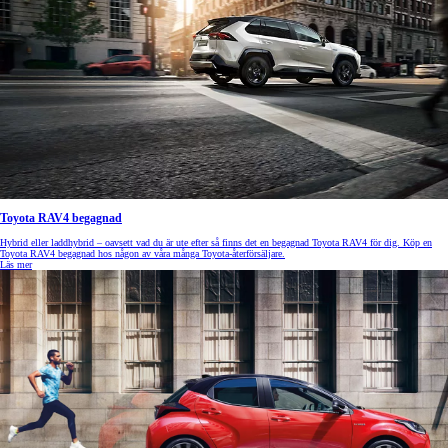
Toyota RAV4 begagnad
Hybrid eller laddhybrid – oavsett vad du är ute efter så finns det en begagnad Toyota RAV4 för dig. Köp en
Toyota RAV4 begagnad hos någon av våra många Toyota-återförsäljare.
Läs mer