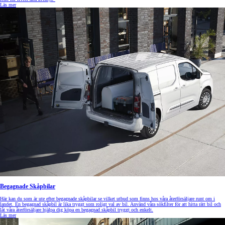
Läs mer
Begagnade Skåpbilar
Här kan du som är ute efter begagnade skåpbilar se vilket utbud som finns hos våra återförsäljare runt om i
landet. En begagnad skåpbil är lika tryggt som roligt val av bil. Använd våra sökfilter för att hitta rätt bil och
låt våra återförsäljare hjälpa dig köpa en begagnad skåpbil tryggt och enkelt.
Läs mer