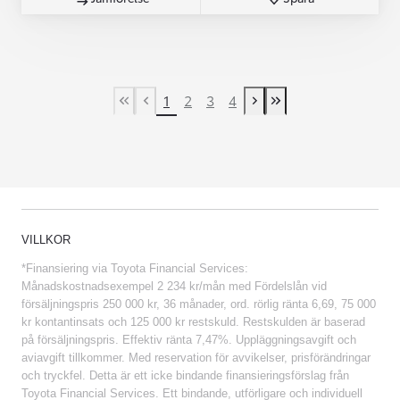
1
2
3
4
First Page
Previous page
Next page
Last Page
VILLKOR
*Finansiering via Toyota Financial Services:
Månadskostnadsexempel 2 234 kr/mån med Fördelslån vid
försäljningspris 250 000 kr, 36 månader, ord. rörlig ränta 6,69, 75 000
kr kontantinsats och 125 000 kr restskuld. Restskulden är baserad
på försäljningspris. Effektiv ränta 7,47%. Uppläggningsavgift och
aviavgift tillkommer. Med reservation för avvikelser, prisförändringar
och tryckfel. Detta är ett icke bindande finansieringsförslag från
Toyota Financial Services. Ett bindande, utförligare och individuell