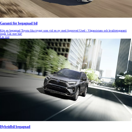
Garanti för begagnad bil
Köp en begagnad Toyota lika tryggt som vid en ny med Approved Used - Vägassistans och kvalitetsgaranti
ingår. Läs mer här!
Läs mer
Hybridbil begagnad