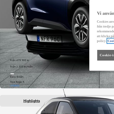
Vi använ
Cookies anvä
från tredje p
rekommender
att klicka p
policy.
Cook
Cookie-i
Från 479 900 kr
Från 3 333 kr/mån
Easy Billån
Nya Aygo X
HYBRID
Highlights
Fakta om bilen