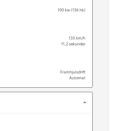
100
kw (136 hk)
135
km/h
11,2
sekunder
Framhjulsdrift
Automat
Från 350 900 kr
Från 3 450 kr/mån
Easy Billån