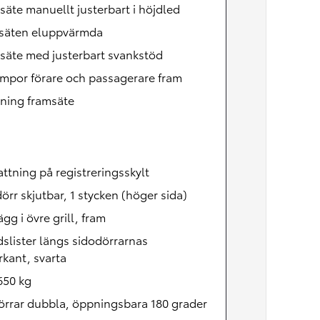
Nya GR GT
säte manuellt justerbart i höjdled
The soul lives on
säten eluppvärmda
säte med justerbart svankstöd
mpor förare och passagerare fram
ning framsäte
fattning på registreringsskylt
örr skjutbar, 1 stycken (höger sida)
lägg i övre grill, fram
slister längs sidodörrarnas
kant, svarta
650 kg
örrar dubbla, öppningsbara 180 grader