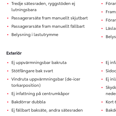
Toyota GR Supra
Tredje sätesraden, ryggstöden ej
Förar
BENSIN
lutningsbara
Fram
Passagerarsäte fram manuellt skjutbart
Förar
Passagerarsäte fram manuellt fällbart
Läsla
Belysning i lastutrymme
Belys
Exteriör
Ej uppvärmningsbar bakruta
Ej in
Stötfångare bak svart
Sidod
Vindruta uppvärmningsbar (de-icer
Ej in
torkarposition)
Skydd
Ej infattning på centrumkåpor
neder
Bakdörrar dubbla
Kort 
Ej fällbart baksäte, andra sätesraden
Bakd