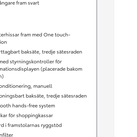
ångare fram svart
terhissar fram med One touch-
ion
rttagbart baksäte, tredje sätesraden
med styrningskontroller för
rmationsdisplayen (placerade bakom
n)
onditionering, manuell
ppningsbart baksäte, tredje sätesraden
tooth hands-free system
okar för shoppingkassar
rd i framstolarnas ryggstöd
nfilter