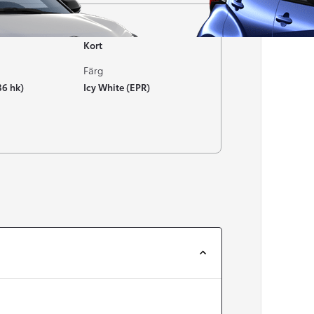
Typ av bil
Kort
Färg
36 hk)
Icy White (EPR)
Från 257 900 kr
Från 2 535 kr/mån
Easy Billån
Corolla
HYBRID