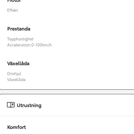
Effekt
Prestanda
Topphastighet
Acceleration 0-100km/h
Växellåda
Drivhjul
Växellåda
Utrustning
Från 360 900 kr
Från 3 548 kr/mån
Komfort
Easy Billån