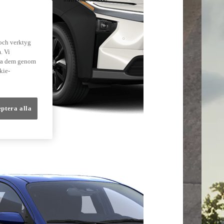
lmer
 och verktyg
. Vi
dra dem genom
kie-
eptera alla