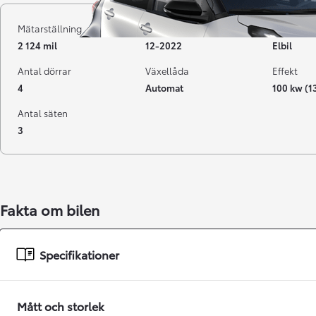
Mätarställning
Registrerad
Bränsle
2 124 mil
12-2022
Elbil
Antal dörrar
Växellåda
Effekt
4
Automat
100 kw (1
Antal säten
3
Från 238 900 kr
Fakta om bilen
Från 2 349 kr/mån
Easy Billån
Specifikationer
GR Yaris
BENSIN
Mått och storlek