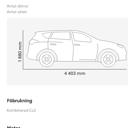
Antal dörrar
Antal säten
mm
1 880
Height
Length
4 403
mm
Föbrukning
Från 599 900 kr
Kombinerad Co2
Nya Corolla Cross
HYBRID
Motor