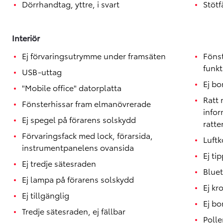
Dörrhandtag, yttre, i svart
Stötf
Interiör
Ej förvaringsutrymme under framsäten
Föns
funkt
USB-uttag
Ej bo
"Mobile office" datorplatta
Ratt 
Fönsterhissar fram elmanövrerade
info
Ej spegel på förarens solskydd
ratte
Förvaringsfack med lock, förarsida,
Luftk
instrumentpanelens ovansida
Ej ti
Ej tredje sätesraden
Blue
Ej lampa på förarens solskydd
Ej kr
Ej tillgänglig
Ej bo
Tredje sätesraden, ej fällbar
Polle