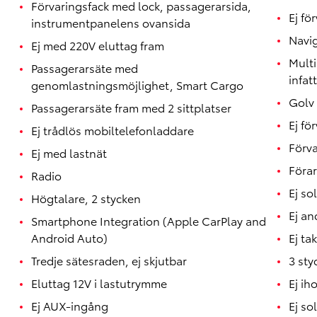
Förvaringsfack med lock, passagerarsida,
Ej fö
instrumentpanelens ovansida
Navig
Ej med 220V eluttag fram
Mult
Passagerarsäte med
infat
genomlastningsmöjlighet, Smart Cargo
Golv
Passagerarsäte fram med 2 sittplatser
Ej fö
Ej trådlös mobiltelefonladdare
Förva
Ej med lastnät
Föra
Radio
Ej so
Högtalare, 2 stycken
Ej an
Smartphone Integration (Apple CarPlay and
Android Auto)
Ej ta
Tredje sätesraden, ej skjutbar
3 sty
Eluttag 12V i lastutrymme
Ej ih
Ej AUX-ingång
Ej so