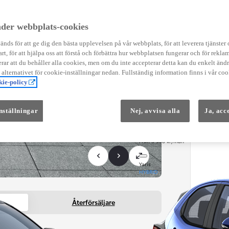
Instruktionsfilmer
Toyota C-HR Instruktionsfilmer
Yaris Instruktionsfilmer
der webbplats-cookies
Yaris Cross Instruktionsfilmer
Digital Smart Nyckel Instruktionsfi
nds för att ge dig den bästa upplevelsen på vår webbplats, för att leverera tjänster
art, för att hjälpa oss att förstå och förbättra hur webbplatsen fungerar och för reklam
ar att du behåller alla cookies, men om du inte accepterar detta kan du enkelt än
å alternativet för cookie-inställningar nedan. Fullständig information finns i vår coo
ie-policy
nställningar
Nej, avvisa alla
Ja, acc
Från 569 900 kr
Från 3 958 kr/mån
Yaris
HYBRID
Återförsäljare