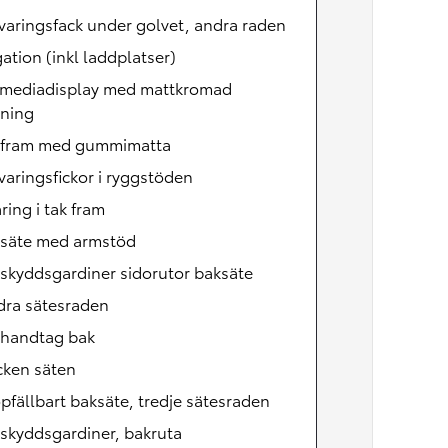
rvaringsfack under golvet, andra raden
ation (inkl laddplatser)
imediadisplay med mattkromad
tning
 fram med gummimatta
rvaringsfickor i ryggstöden
ring i tak fram
rsäte med armstöd
lskyddsgardiner sidorutor baksäte
dra sätesraden
khandtag bak
cken säten
opfällbart baksäte, tredje sätesraden
lskyddsgardiner, bakruta