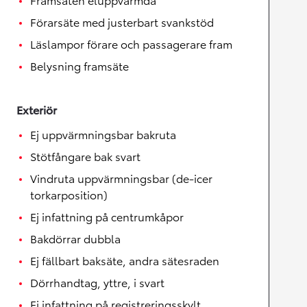
Förarsäte med justerbart svankstöd
Läslampor förare och passagerare fram
Belysning framsäte
Exteriör
Ej uppvärmningsbar bakruta
Stötfångare bak svart
Vindruta uppvärmningsbar (de-icer
torkarposition)
Ej infattning på centrumkåpor
Bakdörrar dubbla
Ej fällbart baksäte, andra sätesraden
Dörrhandtag, yttre, i svart
Ej infattning på registreringsskylt