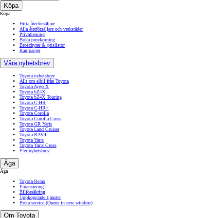
Köpa
Köpa
Hitta återförsäljare
Alla återförsäljare och verkstäder
Privatleasing
Boka provkörning
Broschyrer & prislistor
Kampanjer
Våra nyhetsbrev
Toyota nyhetsbrev
Allt om elbil från Toyota
Toyota Aygo X
Toyota bZ4X
Toyota bZ4X Touring
Toyota C-HR
Toyota C-HR+
Toyota Corolla
Toyota Corolla Cross
Toyota GR Yaris
Toyota Land Cruiser
Toyota RAV4
Toyota Yaris
Toyota Yaris Cross
Fler nyhetsbrev
Äga
Äga
Toyota Relax
Finansiering
Bilförsäkring
Uppkopplade tjänster
Boka service
(Opens in new window)
Om Toyota