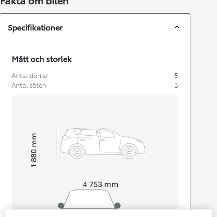
Fakta om bilen
Specifikationer
Mått och storlek
Antal dörrar
5
Antal säten
3
mm
1 880
Height
Length
4 753
mm