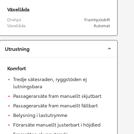
Växellåda
Drivhjul
Framhjulsdrift
Växellåda
Automat
Utrustning
Komfort
Tredje sätesraden, ryggstöden ej
lutningsbara
Passagerarsäte fram manuellt skjutbart
Passagerarsäte fram manuellt fällbart
Belysning i lastutrymme
Förarsäte manuellt justerbart i höjdled
Framsäten eluppvärmda