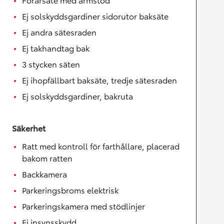
Ej solskyddsgardiner sidorutor baksäte
Ej andra sätesraden
Ej takhandtag bak
3 stycken säten
Ej ihopfällbart baksäte, tredje sätesraden
Ej solskyddsgardiner, bakruta
Säkerhet
Ratt med kontroll för farthållare, placerad
bakom ratten
Backkamera
Parkeringsbroms elektrisk
Parkeringskamera med stödlinjer
Ej insynsskydd