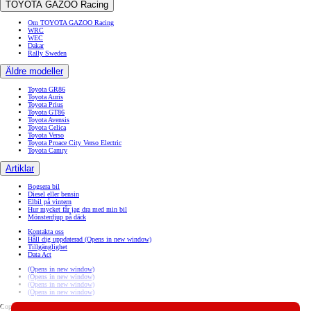
TOYOTA GAZOO Racing
Om TOYOTA GAZOO Racing
WRC
WEC
Dakar
Rally Sweden
Äldre modeller
Toyota GR86
Toyota Auris
Toyota Prius
Toyota GT86
Toyota Avensis
Toyota Celica
Toyota Verso
Toyota Proace City Verso Electric
Toyota Camry
Artiklar
Bogsera bil
Diesel eller bensin
Elbil på vintern
Hur mycket får jag dra med min bil
Mönsterdjup på däck
Kontakta oss
Håll dig uppdaterad
(Opens in new window)
Tillgänglighet
Data Act
(Opens in new window)
(Opens in new window)
(Opens in new window)
(Opens in new window)
Copyright © Toyota 2026