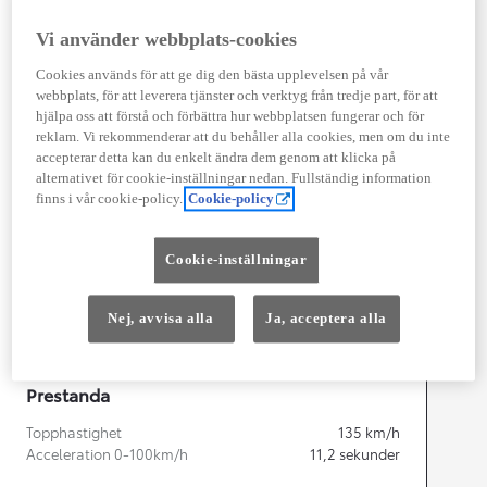
Vi använder webbplats-cookies
Cookies används för att ge dig den bästa upplevelsen på vår
Width
1 848
mm
webbplats, för att leverera tjänster och verktyg från tredje part, för att
hjälpa oss att förstå och förbättra hur webbplatsen fungerar och för
reklam. Vi rekommenderar att du behåller alla cookies, men om du inte
accepterar detta kan du enkelt ändra dem genom att klicka på
alternativet för cookie-inställningar nedan. Fullständig information
Föbrukning
finns i vår cookie-policy.
Cookie-policy
Kombinerad Co2
0
g/km
Cookie-inställningar
Motor
Nej, avvisa alla
Ja, acceptera alla
Effekt
100
kw (136 hk)
Prestanda
Topphastighet
135
km/h
Acceleration 0-100km/h
11,2
sekunder