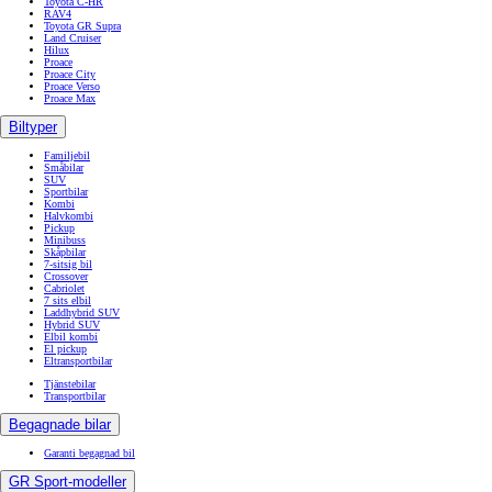
Toyota C-HR
RAV4
Toyota GR Supra
Land Cruiser
Hilux
Proace
Proace City
Proace Verso
Proace Max
Biltyper
Familjebil
Småbilar
SUV
Sportbilar
Kombi
Halvkombi
Pickup
Minibuss
Skåpbilar
7-sitsig bil
Crossover
Cabriolet
7 sits elbil
Laddhybrid SUV
Hybrid SUV
Elbil kombi
El pickup
Eltransportbilar
Tjänstebilar
Transportbilar
Begagnade bilar
Garanti begagnad bil
GR Sport-modeller