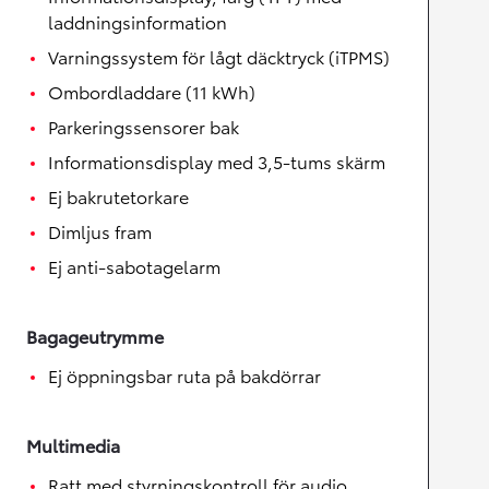
laddningsinformation
Varningssystem för lågt däcktryck (iTPMS)
Ombordladdare (11 kWh)
Parkeringssensorer bak
Informationsdisplay med 3,5-tums skärm
Ej bakrutetorkare
Dimljus fram
Ej anti-sabotagelarm
Bagageutrymme
Ej öppningsbar ruta på bakdörrar
Multimedia
Ratt med styrningskontroll för audio