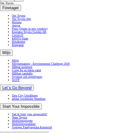
Om Toyota
Företaget
Om Toyota
The Toyota Way
Historia
Ansvar
Press
(Opens in new window)
Kontakta Toyota Sweden AB
Covid-19
KINTO Share
Bilsäkerhet
Bilägande
Miljö
Miljö
Miljöutmaning - Environmental Challenge 2050
Hållbar mobilitet
4 steg för en bättre värld
Hållbart samhälle
Styrning och uppföljning
WLTP
Let´s Go Beyond
Zero City Utställning
adidas Stockholm Marathon
Start Your Impossible
Vad är Start your impossible?
Team Toyota
Mobilitetsprojekt
Mobilitetsprodukter
Sveriges Paralympiska Kommitté