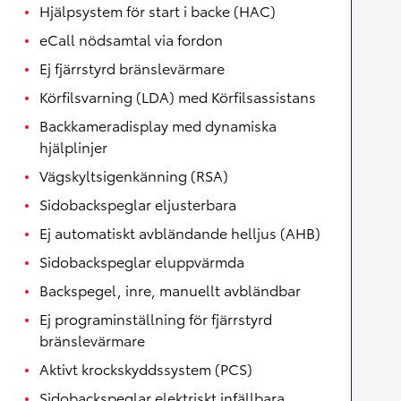
Hjälpsystem för start i backe (HAC)
eCall nödsamtal via fordon
Ej fjärrstyrd bränslevärmare
Körfilsvarning (LDA) med Körfilsassistans
Backkameradisplay med dynamiska
hjälplinjer
Vägskyltsigenkänning (RSA)
Sidobackspeglar eljusterbara
Ej automatiskt avbländande helljus (AHB)
Sidobackspeglar eluppvärmda
Backspegel, inre, manuellt avbländbar
Ej programinställning för fjärrstyrd
bränslevärmare
Aktivt krockskyddssystem (PCS)
Sidobackspeglar elektriskt infällbara