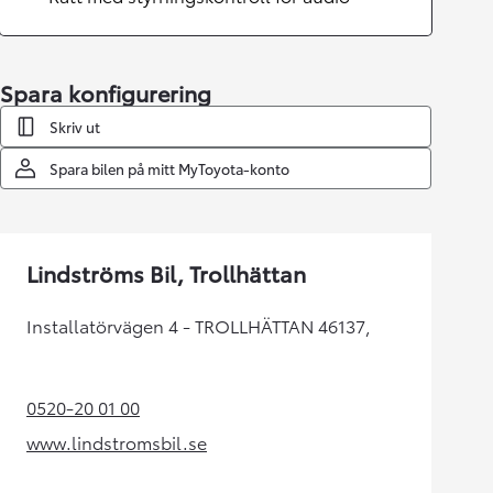
Spara konfigurering
Skriv ut
Spara bilen på mitt MyToyota-konto
Lindströms Bil, Trollhättan
Installatörvägen 4 - TROLLHÄTTAN 46137,
0520-20 01 00
(Opens in new tab)
www.lindstromsbil.se
(Opens in new tab)