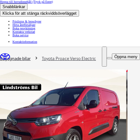
Hoppa till huvudinnehåll
(Tryck på Enter)
Snabblänkar
Klicka för att stänga räckviddsöverlägget
Prislistor & broschyrer
Hitta återförsäljare
Boka provkörning
Kontakta verkstad
Boka service
Kontaktinformation
You are here
:
Öppna meny
Begagnade bilar
Toyota Proace Verso Electric