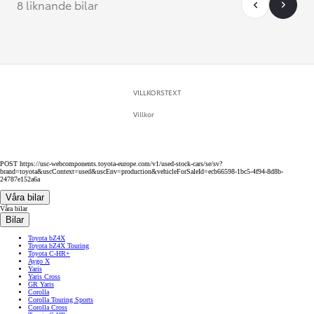
8 liknande bilar
VILLKORSTEXT
Villkor
POST https://usc-webcomponents.toyota-europe.com/v1/used-stock-cars/se/sv?
brand=toyota&uscContext=used&uscEnv=production&vehicleForSaleId=ecb66598-1bc5-4f94-8d8b-
24787e152a6a
Våra bilar
Våra bilar
Bilar
Toyota bZ4X
Toyota bZ4X Touring
Toyota C-HR+
Aygo X
Yaris
Yaris Cross
GR Yaris
Corolla
Corolla Touring Sports
Corolla Cross