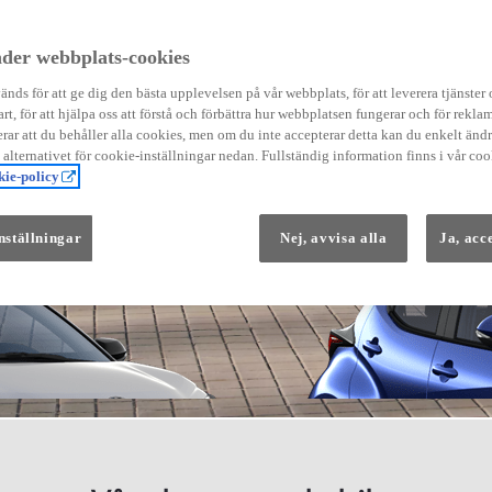
der webbplats-cookies
nds för att ge dig den bästa upplevelsen på vår webbplats, för att leverera tjänster
art, för att hjälpa oss att förstå och förbättra hur webbplatsen fungerar och för reklam
Från 569 900 kr
ar att du behåller alla cookies, men om du inte accepterar detta kan du enkelt än
Från 3 958 kr/mån
å alternativet för cookie-inställningar nedan. Fullständig information finns i vår coo
ie-policy
Yaris
HYBRID
nställningar
Nej, avvisa alla
Ja, acc