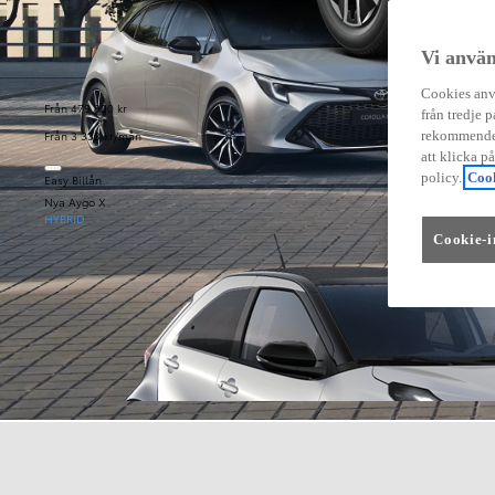
Vi använ
Cookies anvä
Från 479 900 kr
från tredje p
Från 3 333 kr/mån
rekommender
att klicka p
policy.
Cook
Easy Billån
Nya Aygo X
HYBRID
Cookie-i