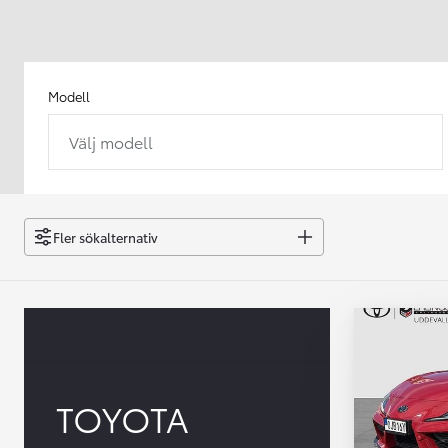
Modell
Välj modell
Från 238 900 kr
Från 2 349 kr/mån
Easy Billån
GR Yaris
Fler sökalternativ
BENSIN
TOYOTA