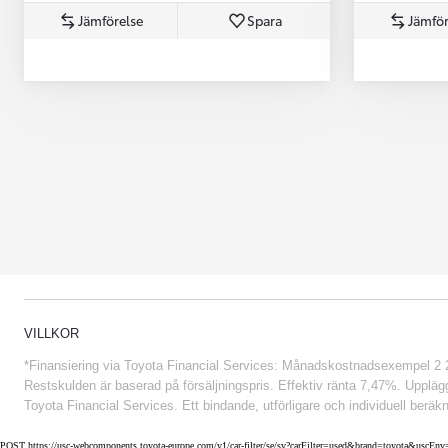
Jämförelse
Spara
Jämför
Från 852 900 kr
VILLKOR
*Finansiering via Toyota Financial Services: Månadskostnadsexempel 2 234
Restskulden är baserad på försäljningspris. Effektiv ränta 7,47%. Uppläggn
Toyota Financial Services. Ett bindande, utförligare och individuell beräkn
POST https://usc-webcomponents.toyota-europe.com/v1/car-filter/se/sv?carFilter=used&brand=toyota&uscE