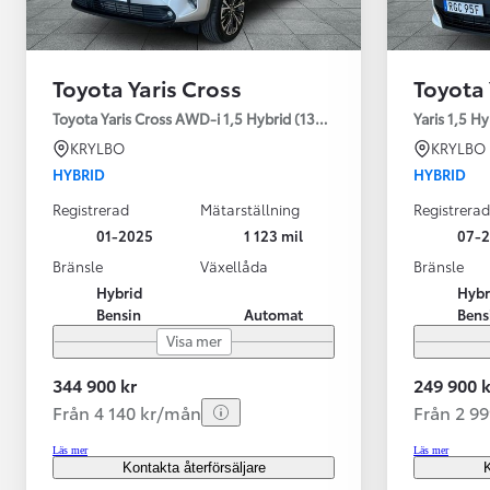
Toyota Yaris Cross
Toyota 
Toyota Yaris Cross AWD-i 1,5 Hybrid (130HK) Style V-hjul
Yaris 1,5 H
KRYLBO
KRYLBO
HYBRID
HYBRID
Registrerad
Mätarställning
Registrerad
01-2025
1 123 mil
07-
Bränsle
Växellåda
Bränsle
Hybrid
Hybr
Bensin
Automat
Bens
Visa mer
344 900 kr
249 900 k
Från 4 140 kr/mån
Från 2 9
Läs mer
Läs mer
Kontakta återförsäljare
K