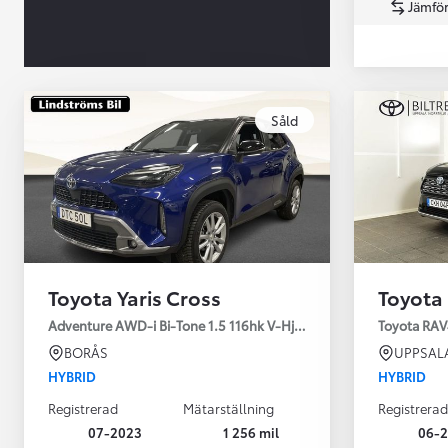
Jämför
Såld
Från 360 900 kr
Från 3 548 kr/mån
Toyota Yaris Cross
Toyota
Easy Billån
Toyota GR Supra
Adventure AWD-i Bi-Tone 1.5 116hk V-Hjul Drag JBL
Toyota RAV
BENSIN
BORÅS
UPPSAL
HYBRID
HYBRID
Registrerad
Mätarställning
Registrerad
07-2023
1 256 mil
06-2