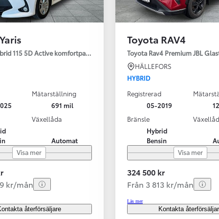
Yaris
Toyota RAV4
ybrid 115 5D Active komfortpaket
Toyota Rav4 Premium JBL Glas
HÄLLEFORS
HYBRID
Mätarställning
Registrerad
Mätarstä
2025
691 mil
05-2019
12
Växellåda
Bränsle
Växellå
id
Hybrid
in
Automat
Bensin
A
Visa mer
Visa mer
r
324 500 kr
99 kr/mån
Från 3 813 kr/mån
Läs mer
ontakta återförsäljare
Kontakta återförsälja