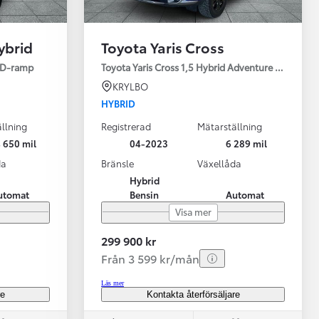
ybrid
Toyota Yaris Cross
ED-ramp
Toyota Yaris Cross 1,5 Hybrid Adventure Drag V-Hj
KRYLBO
HYBRID
llning
Registrerad
Mätarställning
Vi har Sveriges mest nöjda biläg
Nya elbil
 650 mil
04-2023
6 289 mil
Läs mer
Elbilar f
da
Bränsle
Växellåda
Hybrid
utomat
Bensin
Automat
Visa mer
299 900 kr
Från 3 599 kr/mån
Läs mer
re
Kontakta återförsäljare