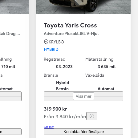
Toyota Yaris Cross
tak Drag Motorv Vhjul
Adventure Pluspkt JBL V-Hjul
KRYLBO
HYBRID
llning
Registrerad
Mätarställning
 710 mil
03-2023
3 635 mil
da
Bränsle
Växellåda
Hybrid
utomat
Bensin
Automat
Visa mer
319 900 kr
Från 3 840 kr/mån
Läs mer
re
Kontakta återförsäljare