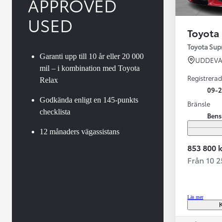
APPROVED
USED
Toyota
Toyota Su
Garanti upp till 10 år eller 20 000
UDDEVA
mil – i kombination med Toyota
Registrerad
Relax
09-
Godkända enligt en 145-punkts
Bränsle
checklista
Bens
Från 599 900 kr
Nya Corolla Cross
12 månaders vägassistans
HYBRID
853 800 k
Från 10 
Läs mer
K