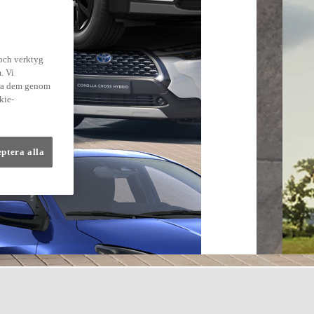
 och verktyg
. Vi
dra dem genom
kie-
eptera alla