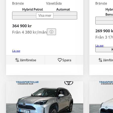
Bränsle
Växellåda
Bränsle
Hybrid Petrol
Automat
Hybr
Bens
Visa mer
364 900 kr
269 900 k
Från 4 380 kr/mån
Från 3 1
Läs mer
K
Läs mer
Jämförelse
Spara
Jämför