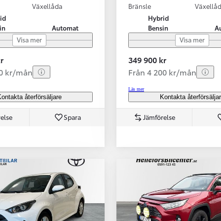
Växellåda
Bränsle
Växellå
id
Hybrid
in
Automat
Bensin
A
Visa mer
Visa mer
r
349 900 kr
70 kr/mån
Från 4 200 kr/mån
Läs mer
ontakta återförsäljare
Kontakta återförsälja
else
Spara
Jämförelse