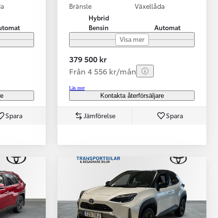
da
Bränsle
Växellåda
Hybrid
utomat
Bensin
Automat
Visa mer
379 500 kr
Från 4 556 kr/mån
Läs mer
re
Kontakta återförsäljare
Spara
Jämförelse
Spara