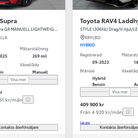
 Supra
Toyota RAV4 Laddh
pra GR MANUELL LIGHTWEIGHT EVO / OMG LEV! MOMSBIL!
STYLE (306hk) Drag/V-hjul/L
LLA
KRYLBO
HYBRID
Mätarställning
Registrerad
Mätarstä
2025
269 mil
Från 324 900 kr
09-2023
14
Växellåda
Från 3 194 kr/mån
Bränsle
Växellå
in
Manuell
Hybrid
Visa mer
Toyota C-HR
Bensin
A
HYBRID & LADDHYBRID
r
Visa mer
251 kr/mån
409 900 kr
Från 4 920 kr/mån
Läs mer
ontakta återförsäljare
Kontakta återförsälja