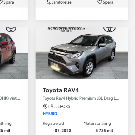
Spara
Jämförelse
Spara
Toyota Professio
När varje jobb r
Toyota RAV4
30HK) vinterhjul
Toyota Rav4 Hybrid Premium JBL Drag Led ramp V
HÄLLEFORS
HYBRID
llning
Registrerad
Mätarställning
25 mil
07-2020
5 735 mil