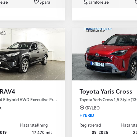
else
Spara
Jämförelse
Från 350 900 kr
Från 3 450 kr/mån
 RAV4
Toyota Yaris Cross
Easy Billån
Nya GR GT
4 Elhybrid AWD Executive Premium Drag 360-kamera JBL
Toyota Yaris Cross 1,5 Style (1
The soul lives on
A
KRYLBO
HYBRID
Mätarställning
Registrerad
Mätarstä
019
17 470 mil
09-2025
2