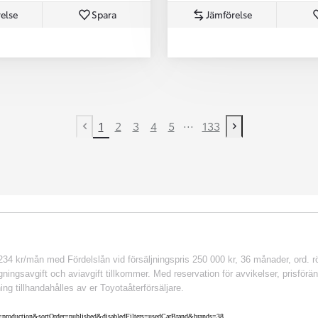
else
Spara
Jämförelse
...
1
2
3
4
5
133
Previous page
Next page
 kr/mån med Fördelslån vid försäljningspris 250 000 kr, 36 månader, ord. rör
ingsavgift och aviavgift tillkommer. Med reservation för avvikelser, prisföränd
ing tillhandahålles av er Toyotaåterförsäljare.
nv=production&sortOrder=published&disabledFilters=usedCarBrand&brands=38