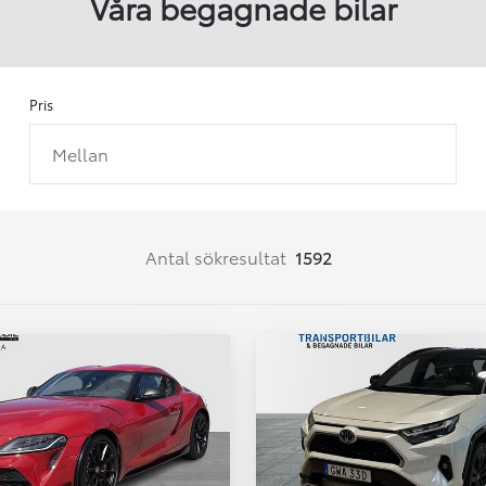
Våra begagnade bilar
Pris
Mellan
Från 257 900 kr
Från 2 535 kr/mån
Easy Billån
Corolla
Antal sökresultat
1592
HYBRID