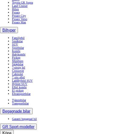
Toyota GR Supra
Land Cruiser
Hilux
Proace
Proace City
Proace Verso
Proace Max
Biltyper
Familjebil
Småbilar
SUV
Sportbilar
Kombi
Halvkombi
Pickup
Minibuss
Skåpbilar
7-sitsig bil
Crossover
Cabriolet
7 sits elbil
Laddhybrid SUV
Hybrid SUV
Elbil kombi
El pickup
Eltransportbilar
Tjänstebilar
Transportbilar
Begagnade bilar
Garanti begagnad bil
GR Sport-modeller
Köpa