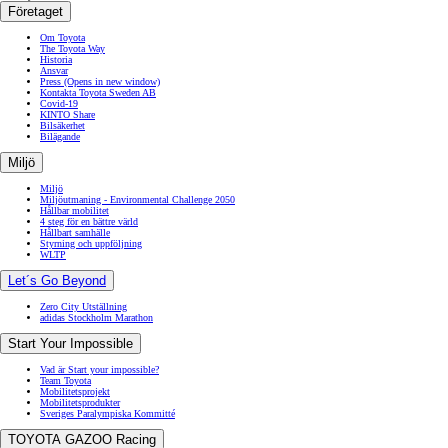
Företaget
Om Toyota
The Toyota Way
Historia
Ansvar
Press
(Opens in new window)
Kontakta Toyota Sweden AB
Covid-19
KINTO Share
Bilsäkerhet
Bilägande
Miljö
Miljö
Miljöutmaning - Environmental Challenge 2050
Hållbar mobilitet
4 steg för en bättre värld
Hållbart samhälle
Styrning och uppföljning
WLTP
Let´s Go Beyond
Zero City Utställning
adidas Stockholm Marathon
Start Your Impossible
Vad är Start your impossible?
Team Toyota
Mobilitetsprojekt
Mobilitetsprodukter
Sveriges Paralympiska Kommitté
TOYOTA GAZOO Racing