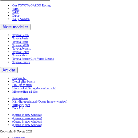
Om TOYOTA GAZOO Racing
WRC
WEC
Dakar
Rally Sweden
Äldre modeller
Toyota GR86
Toyota Auris
Toyota Prius
Toyota GT86
Toyota Avensis
Toyota Celica
Toyota Verso
Toyota Proace City Verso Electric
Toyota Camry
Artiklar
Bogsera bil
Diesel eller bensin
Elbil på vintern
Hur mycket får jag dra med min bil
Mönsterdjup på däck
Kontakta oss
Håll dig uppdaterad
(Opens in new window)
Tillgänglighet
Data Act
(Opens in new window)
(Opens in new window)
(Opens in new window)
(Opens in new window)
Copyright © Toyota 2026
Sajtpolicy