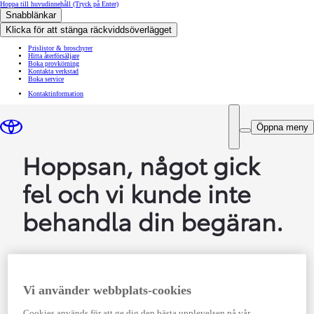
Hoppa till huvudinnehåll
(Tryck på Enter)
Snabblänkar
Klicka för att stänga räckviddsöverlägget
Prislistor & broschyrer
Hitta återförsäljare
Boka provkörning
Kontakta verkstad
Boka service
Kontaktinformation
Öppna meny
Hoppsan, något gick
fel och vi kunde inte
behandla din begäran.
Vi använder webbplats-cookies
Vi arbetar för att åtgärda problemet så snart som
Cookies används för att ge dig den bästa upplevelsen på vår