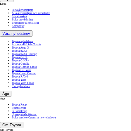
Köpa
Hitta återförsäljare
Alla återförsäljare och verkstäder
Privatleasing
Boka provkörning
Broschyrer & prislistor
Kampanjer
Våra nyhetsbrev
Toyota nyhetsbrev
Allt om elbil från Toyota
Toyota Aygo X
Toyota bZ4X
Toyota bZ4X Touring
Toyota C-HR
Toyota C-HR+
Toyota Corolla
Toyota Corolla Cross
Toyota GR Yaris
Toyota Land Cruiser
Toyota RAV4
Toyota Yaris
Toyota Yaris Cross
Fler nyhetsbrev
Äga
Äga
Toyota Relax
Finansiering
Bilförsäkring
Uppkopplade tjänster
Boka service
(Opens in new window)
Om Toyota
Om Toyota