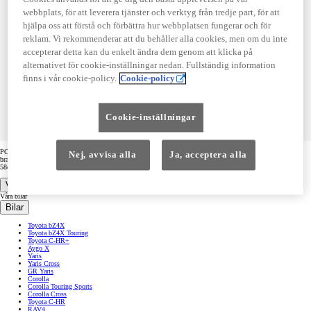
möjligt. Ladda om sidan nu eller försök igen
webbplats, för att leverera tjänster och verktyg från tredje part, för att
senare.
hjälpa oss att förstå och förbättra hur webbplatsen fungerar och för
reklam. Vi rekommenderar att du behåller alla cookies, men om du inte
accepterar detta kan du enkelt ändra dem genom att klicka på
alternativet för cookie-inställningar nedan. Fullständig information
finns i vår cookie-policy.
Cookie-policy
D-GC500
cmsg1cw9p00bk10tj69in1duk
Cookie-inställningar
POST https://usc-webcomponents.toyota-europe.com/v1/used-stock-cars/se/sv?
Nej, avvisa alla
Ja, acceptera alla
brand=toyota&uscContext=used&uscEnv=production&vehicleForSaleId=c6cd768f-7f0d-44db-831e-
58cc83e19185
Våra bilar
Våra bilar
Bilar
Toyota bZ4X
Toyota bZ4X Touring
Toyota C-HR+
Aygo X
Yaris
Yaris Cross
GR Yaris
Corolla
Corolla Touring Sports
Corolla Cross
Toyota C-HR
RAV4