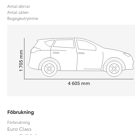
Antal dörrar
Antal säten
Bagageutrymme
mm
1 705
Height
Length
4 605
mm
Föbrukning
Från 599 900 kr
Nya Corolla Cross
Förbrukning
HYBRID
Euro Class