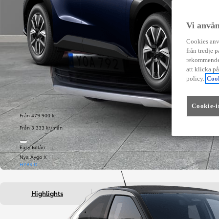
Vi använ
Cookies anvä
från tredje p
rekommender
att klicka p
policy.
Cook
Cookie-i
Från 479 900 kr
Från 3 333 kr/mån
Easy Billån
Nya Aygo X
HYBRID
Highlights
Fakta om bilen