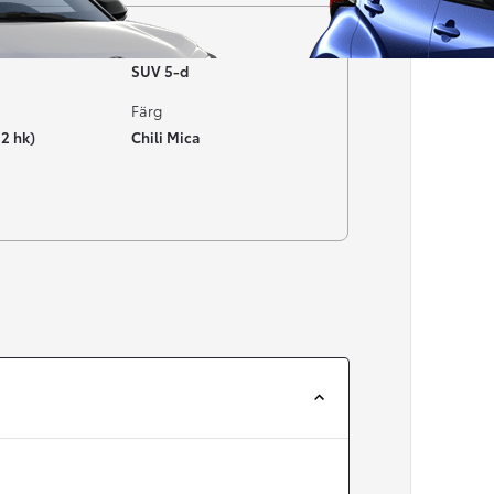
Typ av bil
SUV 5-d
Färg
52 hk)
Chili Mica
Från 257 900 kr
Från 2 535 kr/mån
Easy Billån
Corolla
HYBRID