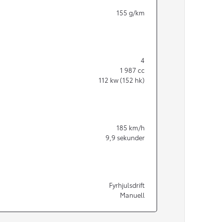
155
g/km
4
1 987
cc
112
kw (152 hk)
185
km/h
9,9
sekunder
Från 350 900 kr
Fyrhjulsdrift
Manuell
Från 3 450 kr/mån
Easy Billån