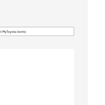
Nya GR GT
The soul lives on
itt MyToyota-konto