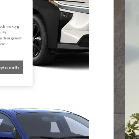
lmer
 och verktyg
. Vi
dra dem genom
kie-
eptera alla