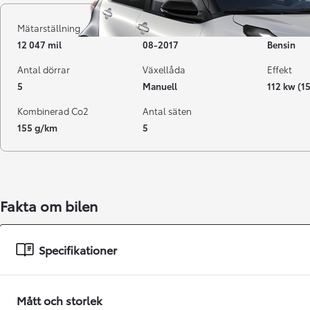
Mätarställning
Registrerad
Bränsle
12 047 mil
08-2017
Bensin
Antal dörrar
Växellåda
Effekt
5
Manuell
112 kw (1
Kombinerad Co2
Antal säten
155 g/km
5
Från 238 900 kr
Fakta om bilen
Från 2 349 kr/mån
Easy Billån
Specifikationer
GR Yaris
BENSIN
Mått och storlek