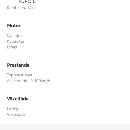
EURO 6
Kombinerad Co2
Motor
Cylindrar
Kapacitet
Effekt
Prestanda
Topphastighet
Acceleration 0-100km/h
Växellåda
Från 360 900 kr
Drivhjul
Växellåda
Från 3 548 kr/mån
Easy Billån