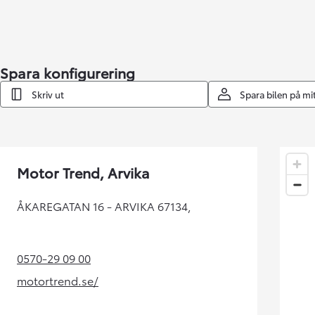
Toyota GR Supra
BENSIN
Spara konfigurering
Skriv ut
Spara bilen på m
Motor Trend, Arvika
ÅKAREGATAN 16 - ARVIKA 67134,
0570-29 09 00
(Opens in new tab)
motortrend.se/
(Opens in new tab)