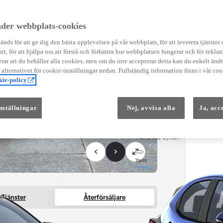
Instruktionsfilmer
Toyota C-HR Instruktionsfilmer
Yaris Instruktionsfilmer
der webbplats-cookies
Yaris Cross Instruktionsfilmer
Digital Smart Nyckel Instruktionsfi
nds för att ge dig den bästa upplevelsen på vår webbplats, för att leverera tjänster
art, för att hjälpa oss att förstå och förbättra hur webbplatsen fungerar och för reklam
ar att du behåller alla cookies, men om du inte accepterar detta kan du enkelt än
å alternativet för cookie-inställningar nedan. Fullständig information finns i vår coo
ie-policy
nställningar
Nej, avvisa alla
Ja, acc
Från 569 900 kr
Från 3 958 kr/mån
Yaris
HYBRID
Tjänster
Återförsäljare