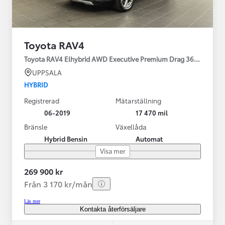
Toyota RAV4
Toyota RAV4 Elhybrid AWD Executive Premium Drag 360-kamera 
UPPSALA
HYBRID
Registrerad
Mätarställning
06-2019
17 470 mil
Bränsle
Växellåda
Hybrid Bensin
Automat
Visa mer
269 900 kr
Från 3 170 kr/mån
Läs mer
Kontakta återförsäljare