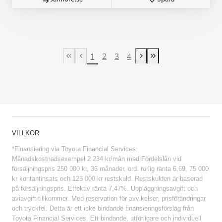
1
2
3
4
First Page
Previous page
Next page
Last Page
VILLKOR
*Finansiering via Toyota Financial Services:
Månadskostnadsexempel 2 234 kr/mån med Fördelslån vid
försäljningspris 250 000 kr, 36 månader, ord. rörlig ränta 6,69, 75 000
kr kontantinsats och 125 000 kr restskuld. Restskulden är baserad
på försäljningspris. Effektiv ränta 7,47%. Uppläggningsavgift och
aviavgift tillkommer. Med reservation för avvikelser, prisförändringar
och tryckfel. Detta är ett icke bindande finansieringsförslag från
Toyota Financial Services. Ett bindande, utförligare och individuell