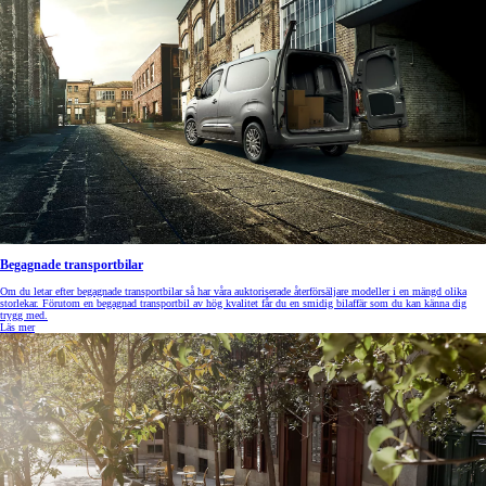
Begagnade transportbilar
Om du letar efter begagnade transportbilar så har våra auktoriserade återförsäljare modeller i en mängd olika
storlekar. Förutom en begagnad transportbil av hög kvalitet får du en smidig bilaffär som du kan känna dig
trygg med.
Läs mer