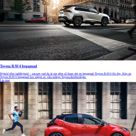
Toyota RAV4 begagnad
Hybrid eller laddhybrid – oavsett vad du är ute efter så finns det en begagnad Toyota RAV4 för dig. Köp en
Toyota RAV4 begagnad hos någon av våra många Toyota-återförsäljare.
Läs mer