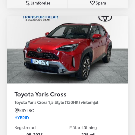
Jämförelse
Spara
Toyota Yaris Cross
Toyota Yaris Cross 1,5 Style (130HK) vinterhjul
KRYLBO
HYBRID
Registrerad
Mätarställning
09-2025
225 mil