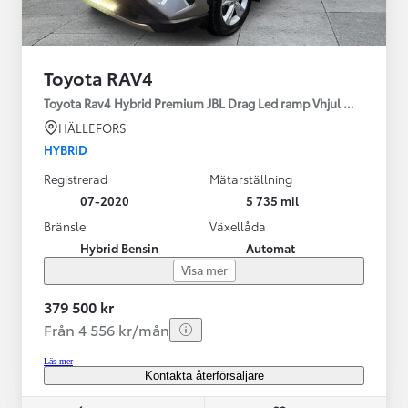
Toyota RAV4
Toyota Rav4 Hybrid Premium JBL Drag Led ramp Vhjul motorv
HÄLLEFORS
HYBRID
Registrerad
Mätarställning
07-2020
5 735 mil
Bränsle
Växellåda
Hybrid Bensin
Automat
Visa mer
379 500 kr
Från 4 556 kr/mån
Läs mer
Kontakta återförsäljare