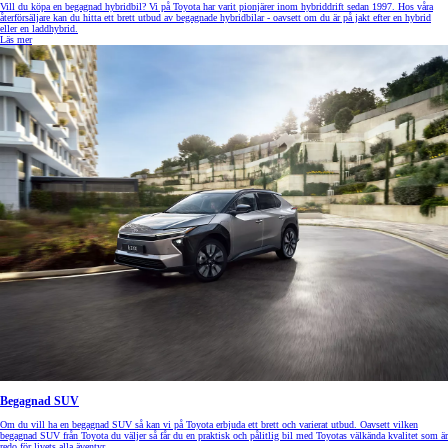
Vill du köpa en begagnad hybridbil? Vi på Toyota har varit pionjärer inom hybriddrift sedan 1997. Hos våra
återförsäljare kan du hitta ett brett utbud av begagnade hybridbilar - oavsett om du är på jakt efter en hybrid
eller en laddhybrid.
Läs mer
Begagnad SUV
Om du vill ha en begagnad SUV så kan vi på Toyota erbjuda ett brett och varierat utbud. Oavsett vilken
begagnad SUV från Toyota du väljer så får du en praktisk och pålitlig bil med Toyotas välkända kvalitet som är
redo för livets alla äventyr.