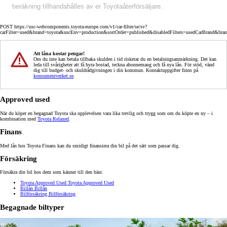
beräkning tillhandahålles av er Toyotaåterförsäljare.
POST https://usc-webcomponents.toyota-europe.com/v1/car-filter/se/sv?
carFilter=used&brand=toyota&uscEnv=production&sortOrder=published&disabledFilters=usedCarBrand&bra
Att låna kostar pengar!
Om du inte kan betala tillbaka skulden i tid riskerar du en betalningsanmärkning. Det kan
leda till svårigheter att få hyra bostad, teckna abonnemang och få nya lån. För stöd, vänd
dig till budget- och skuldrådgivningen i din kommun. Kontaktuppgifter finns på
konsumentverket.se
.
Approved used
När du köper en begagnad Toyota ska upplevelsen vara lika trevlig och trygg som om du köpte en ny – i
kombination med
Toyota Relaxed
.
Finans
Med lån hos Toyota Finans kan du smidigt finansiera din bil på det sätt som passar dig.
Försäkring
Försäkra din bil hos dem som känner till den bäst.
Toyota Approved Used
Toyota Approved Used
Billån
Billån
Bilförsäkring
Bilförsäkring
Begagnade biltyper