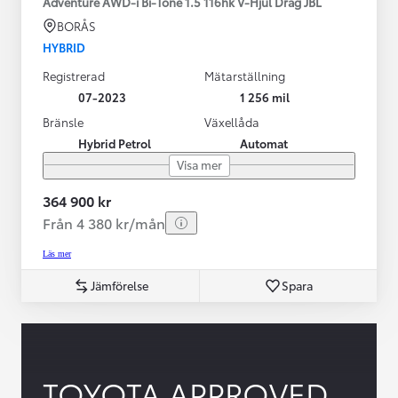
Adventure AWD-i Bi-Tone 1.5 116hk V-Hjul Drag JBL
BORÅS
HYBRID
Registrerad
Mätarställning
07-2023
1 256 mil
Bränsle
Växellåda
Hybrid Petrol
Automat
Visa mer
364 900 kr
Från 4 380 kr/mån
Läs mer
Jämförelse
Spara
TOYOTA APPROVED