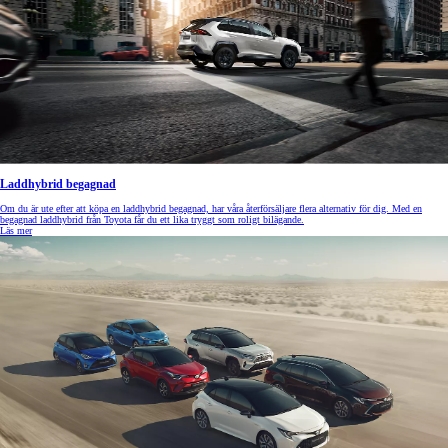
Laddhybrid begagnad
Om du är ute efter att köpa en laddhybrid begagnad, har våra återförsäljare flera alternativ för dig. Med en
begagnad laddhybrid från Toyota får du ett lika tryggt som roligt bilägande.
Läs mer