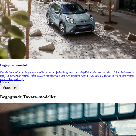
Begagnad småbil
Om du letar efter en begagnad småbil som erbjuder hög kvalitet, körglädje och personlighet så har du kommit
rätt. En begagnad småbil från Toyota erbjuder allt det och mycket därtill. Kolla själv för att hitta en begagnad
småbil för just dig.
Läs mer
Visa fler
Begagnade Toyota-modeller