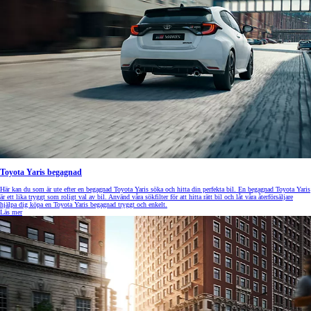
Toyota Yaris begagnad
Här kan du som är ute efter en begagnad Toyota Yaris söka och hitta din perfekta bil. En begagnad Toyota Yaris
är ett lika tryggt som roligt val av bil. Använd våra sökfilter för att hitta rätt bil och låt våra återförsäljare
hjälpa dig köpa en Toyota Yaris begagnad tryggt och enkelt.
Läs mer