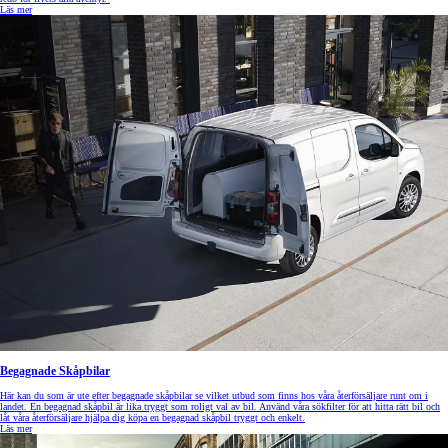
Läs mer
Begagnade Skåpbilar
Här kan du som är ute efter begagnade skåpbilar se vilket utbud som finns hos våra återförsäljare runt om i
landet. En begagnad skåpbil är lika tryggt som roligt val av bil. Använd våra sökfilter för att hitta rätt bil och
låt våra återförsäljare hjälpa dig köpa en begagnad skåpbil tryggt och enkelt.
Läs mer