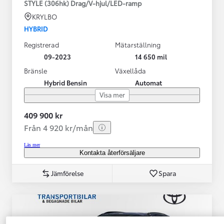
STYLE (306hk) Drag/V-hjul/LED-ramp
KRYLBO
HYBRID
Registrerad
Mätarställning
09-2023
14 650 mil
Bränsle
Växellåda
Hybrid Bensin
Automat
Visa mer
409 900 kr
Från 4 920 kr/mån
Läs mer
Kontakta återförsäljare
Jämförelse
Spara