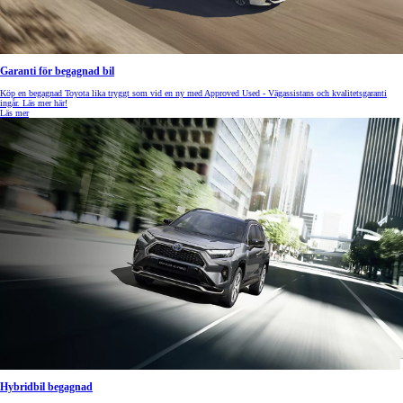
Garanti för begagnad bil
Köp en begagnad Toyota lika tryggt som vid en ny med Approved Used - Vägassistans och kvalitetsgaranti
ingår. Läs mer här!
Läs mer
Hybridbil begagnad