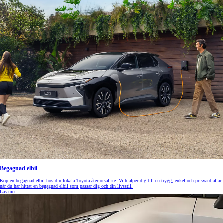
Begagnad elbil
Köp en begagnad elbil hos din lokala Toyota-återförsäljare. Vi hjälper dig till en trygg, enkel och prisvärd affär
när du har hittat en begagnad elbil som passar dig och din livsstil.
Läs mer