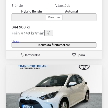
Bränsle
Växellåda
Hybrid Bensin
Automat
Visa mer
344 900 kr
Från 4 140 kr/mån
Läs mer
Kontakta återförsäljare
Jämförelse
Spara