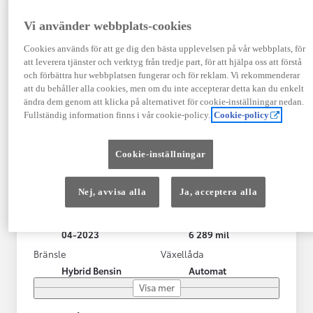
Vi använder webbplats-cookies
Cookies används för att ge dig den bästa upplevelsen på vår webbplats, för
att leverera tjänster och verktyg från tredje part, för att hjälpa oss att förstå
och förbättra hur webbplatsen fungerar och för reklam. Vi rekommenderar
att du behåller alla cookies, men om du inte accepterar detta kan du enkelt
ändra dem genom att klicka på alternativet för cookie-inställningar nedan.
Fullständig information finns i vår cookie-policy.
Cookie-policy
Toyota Yaris Cross
Cookie-inställningar
Toyota Yaris Cross 1,5 Hybrid Adventure Drag V-Hjul
KRYLBO
Nej, avvisa alla
Ja, acceptera alla
HYBRID
Registrerad
Mätarställning
04-2023
6 289 mil
Bränsle
Växellåda
Hybrid Bensin
Automat
Visa mer