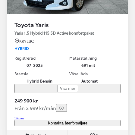
Toyota Yaris
Yaris 1,5 Hybrid 115 5D Active komfortpaket
KRYLBO
HYBRID
Registrerad
Mätarställning
07-2025
691 mil
Bränsle
Växellåda
Hybrid Bensin
Automat
Visa mer
249 900 kr
Från 2 999 kr/mån
Läs mer
Kontakta återförsäljare