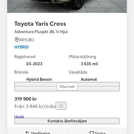
Toyota Yaris Cross
Adventure Pluspkt JBL V-Hjul
KRYLBO
HYBRID
Registrerad
Mätarställning
03-2023
3 635 mil
Bränsle
Växellåda
Hybrid Bensin
Automat
Visa mer
319 900 kr
Från 3 840 kr/mån
Läs mer
Kontakta återförsäljare
Jämförelse
Spara