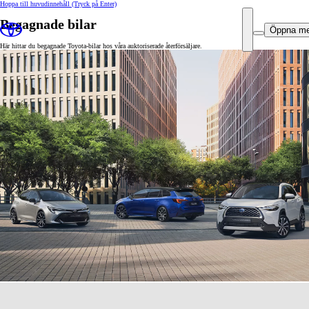
Hoppa till huvudinnehåll
(Tryck på Enter)
Begagnade bilar
Öppna m
Här hittar du begagnade Toyota-bilar hos våra auktoriserade återförsäljare.