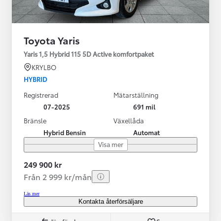
Toyota Yaris
Yaris 1,5 Hybrid 115 5D Active komfortpaket
KRYLBO
HYBRID
Registrerad
Mätarställning
07-2025
691 mil
Bränsle
Växellåda
Hybrid Bensin
Automat
Visa mer
249 900 kr
Från 2 999 kr/mån
Läs mer
Kontakta återförsäljare