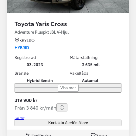
Toyota Yaris Cross
Adventure Pluspkt JBL V-Hjul
KRYLBO
HYBRID
Registrerad
Mätarställning
03-2023
3 635 mil
Bränsle
Växellåda
Hybrid Bensin
Automat
Visa mer
319 900 kr
Från 3 840 kr/mån
Läs mer
Kontakta återförsäljare
Jämförelse
Spara