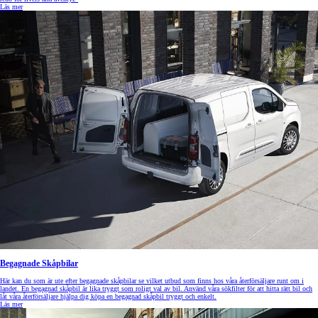
Läs mer
Begagnade Skåpbilar
Här kan du som är ute efter begagnade skåpbilar se vilket utbud som finns hos våra återförsäljare runt om i
landet. En begagnad skåpbil är lika tryggt som roligt val av bil. Använd våra sökfilter för att hitta rätt bil och
låt våra återförsäljare hjälpa dig köpa en begagnad skåpbil tryggt och enkelt.
Läs mer