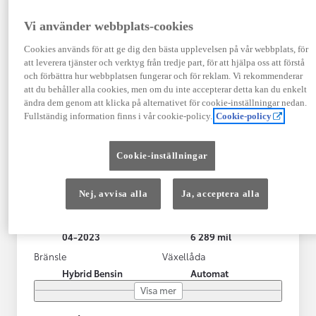
Vi använder webbplats-cookies
Cookies används för att ge dig den bästa upplevelsen på vår webbplats, för
att leverera tjänster och verktyg från tredje part, för att hjälpa oss att förstå
och förbättra hur webbplatsen fungerar och för reklam. Vi rekommenderar
att du behåller alla cookies, men om du inte accepterar detta kan du enkelt
ändra dem genom att klicka på alternativet för cookie-inställningar nedan.
Fullständig information finns i vår cookie-policy.
Cookie-policy
Toyota Yaris Cross
Cookie-inställningar
Toyota Yaris Cross 1,5 Hybrid Adventure Drag V-Hjul
KRYLBO
Nej, avvisa alla
Ja, acceptera alla
HYBRID
Registrerad
Mätarställning
04-2023
6 289 mil
Bränsle
Växellåda
Hybrid Bensin
Automat
Visa mer