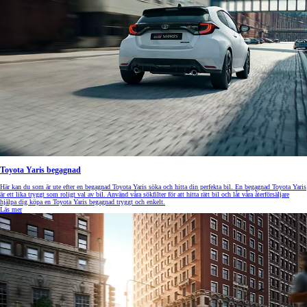
Toyota Yaris begagnad
Här kan du som är ute efter en begagnad Toyota Yaris söka och hitta din perfekta bil. En begagnad Toyota Yaris
är ett lika tryggt som roligt val av bil. Använd våra sökfilter för att hitta rätt bil och låt våra återförsäljare
hjälpa dig köpa en Toyota Yaris begagnad tryggt och enkelt.
Läs mer