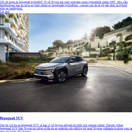
Vill du köpa en begagnad hybridbil? Vi på Toyota har varit pionjärer inom hybriddrift sedan 1997. Hos våra
återförsäljare kan du hitta ett brett utbud av begagnade hybridbilar - oavsett om du är på jakt efter en hybrid
eller en laddhybrid.
Läs mer
Begagnad SUV
Om du vill ha en begagnad SUV så kan vi på Toyota erbjuda ett brett och varierat utbud. Oavsett vilken
begagnad SUV från Toyota du väljer så får du en praktisk och pålitlig bil med Toyotas välkända kvalitet som är
redo för livets alla äventyr.