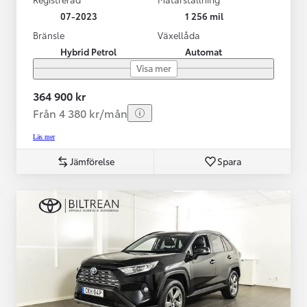
07-2023
1 256 mil
Bränsle
Växellåda
Hybrid Petrol
Automat
Visa mer
364 900 kr
Från 4 380 kr/mån
Läs mer
Jämförelse
Spara