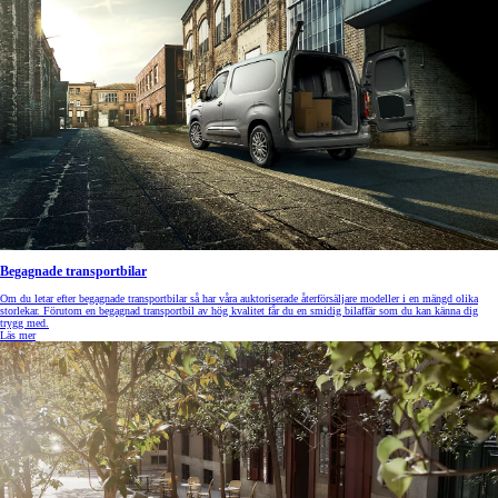
Begagnade transportbilar
Om du letar efter begagnade transportbilar så har våra auktoriserade återförsäljare modeller i en mängd olika
storlekar. Förutom en begagnad transportbil av hög kvalitet får du en smidig bilaffär som du kan känna dig
trygg med.
Läs mer