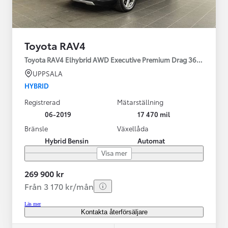
Toyota RAV4
Toyota RAV4 Elhybrid AWD Executive Premium Drag 360-kamera 
UPPSALA
HYBRID
Registrerad
Mätarställning
06-2019
17 470 mil
Bränsle
Växellåda
Hybrid Bensin
Automat
Visa mer
269 900 kr
Från 3 170 kr/mån
Läs mer
Kontakta återförsäljare