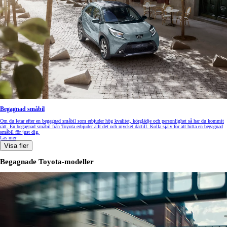
Begagnad småbil
Om du letar efter en begagnad småbil som erbjuder hög kvalitet, körglädje och personlighet så har du kommit
rätt. En begagnad småbil från Toyota erbjuder allt det och mycket därtill. Kolla själv för att hitta en begagnad
småbil för just dig.
Läs mer
Visa fler
Begagnade Toyota-modeller