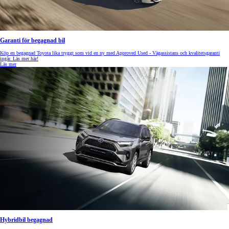
Garanti för begagnad bil
Köp en begagnad Toyota lika tryggt som vid en ny med Approved Used - Vägassistans och kvalitetsgaranti
ingår. Läs mer här!
Läs mer
Hybridbil begagnad