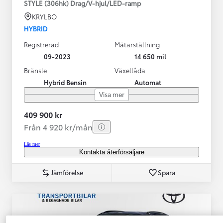
STYLE (306hk) Drag/V-hjul/LED-ramp
KRYLBO
HYBRID
Registrerad
Mätarställning
09-2023
14 650 mil
Bränsle
Växellåda
Hybrid Bensin
Automat
Visa mer
409 900 kr
Från 4 920 kr/mån
Läs mer
Kontakta återförsäljare
Jämförelse
Spara