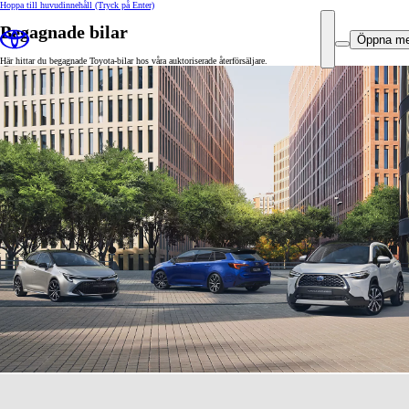
Hoppa till huvudinnehåll
(Tryck på Enter)
Begagnade bilar
Öppna m
Här hittar du begagnade Toyota-bilar hos våra auktoriserade återförsäljare.