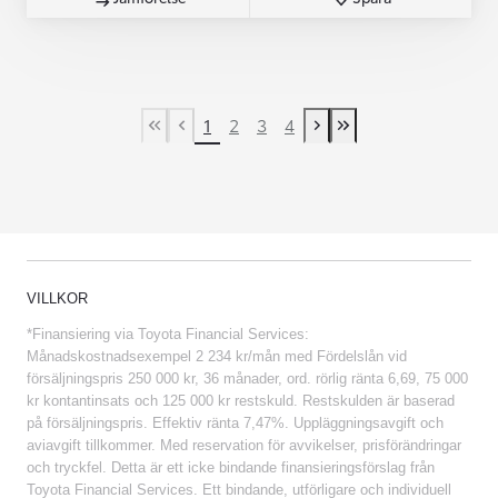
1
2
3
4
First Page
Previous page
Next page
Last Page
VILLKOR
*Finansiering via Toyota Financial Services:
Månadskostnadsexempel 2 234 kr/mån med Fördelslån vid
försäljningspris 250 000 kr, 36 månader, ord. rörlig ränta 6,69, 75 000
kr kontantinsats och 125 000 kr restskuld. Restskulden är baserad
på försäljningspris. Effektiv ränta 7,47%. Uppläggningsavgift och
aviavgift tillkommer. Med reservation för avvikelser, prisförändringar
och tryckfel. Detta är ett icke bindande finansieringsförslag från
Toyota Financial Services. Ett bindande, utförligare och individuell