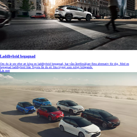
Laddhybrid begagnad
Om du är ute efter att köpa en laddhybrid begagnad, har våra återförsäljare flera alternativ för dig. Med en
begagnad laddhybrid från Toyota får du ett lika tryggt som roligt bilägande.
Läs mer