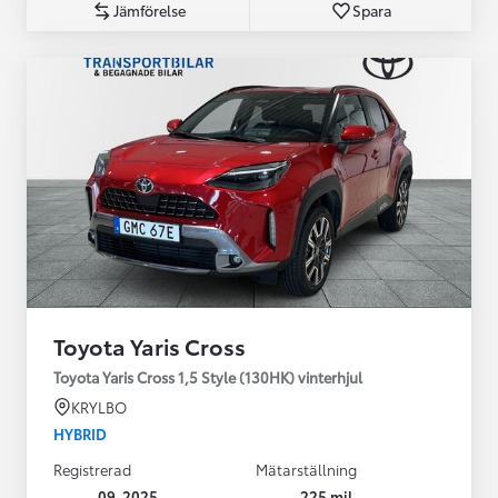
Jämförelse
Spara
Toyota Yaris Cross
Toyota Yaris Cross 1,5 Style (130HK) vinterhjul
KRYLBO
HYBRID
Registrerad
Mätarställning
09-2025
225 mil