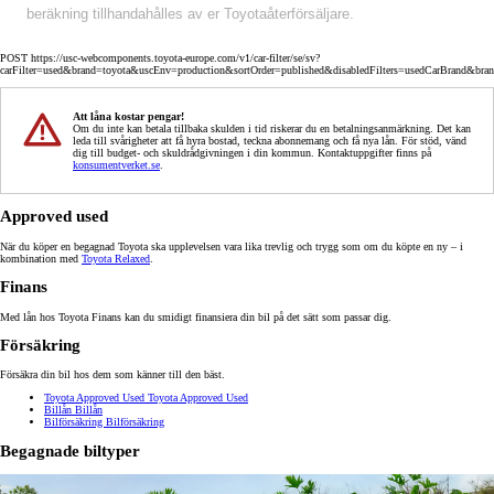
beräkning tillhandahålles av er Toyotaåterförsäljare.
POST https://usc-webcomponents.toyota-europe.com/v1/car-filter/se/sv?
carFilter=used&brand=toyota&uscEnv=production&sortOrder=published&disabledFilters=usedCarBrand&bra
Att låna kostar pengar!
Om du inte kan betala tillbaka skulden i tid riskerar du en betalningsanmärkning. Det kan
leda till svårigheter att få hyra bostad, teckna abonnemang och få nya lån. För stöd, vänd
dig till budget- och skuldrådgivningen i din kommun. Kontaktuppgifter finns på
konsumentverket.se
.
Approved used
När du köper en begagnad Toyota ska upplevelsen vara lika trevlig och trygg som om du köpte en ny – i
kombination med
Toyota Relaxed
.
Finans
Med lån hos Toyota Finans kan du smidigt finansiera din bil på det sätt som passar dig.
Försäkring
Försäkra din bil hos dem som känner till den bäst.
Toyota Approved Used
Toyota Approved Used
Billån
Billån
Bilförsäkring
Bilförsäkring
Begagnade biltyper