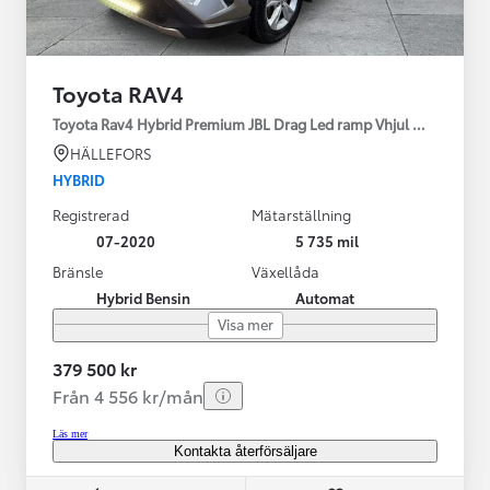
Toyota RAV4
Toyota Rav4 Hybrid Premium JBL Drag Led ramp Vhjul motorv
HÄLLEFORS
HYBRID
Registrerad
Mätarställning
07-2020
5 735 mil
Bränsle
Växellåda
Hybrid Bensin
Automat
Visa mer
379 500 kr
Från 4 556 kr/mån
Läs mer
Kontakta återförsäljare