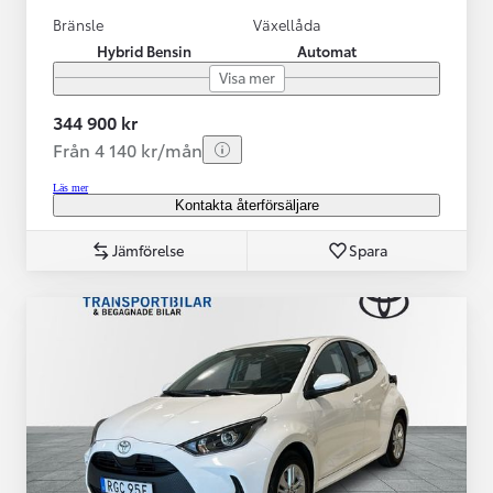
Bränsle
Växellåda
Hybrid Bensin
Automat
Visa mer
344 900 kr
Från 4 140 kr/mån
Läs mer
Kontakta återförsäljare
Jämförelse
Spara