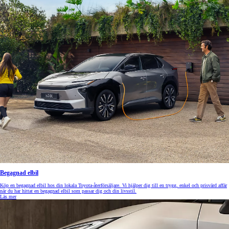
Begagnad elbil
Köp en begagnad elbil hos din lokala Toyota-återförsäljare. Vi hjälper dig till en trygg, enkel och prisvärd affär
när du har hittat en begagnad elbil som passar dig och din livsstil.
Läs mer