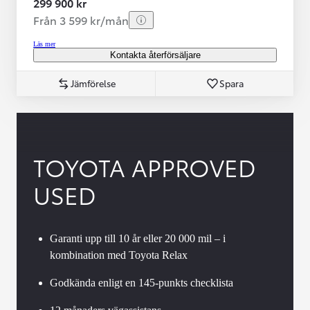
299 900 kr
Från 3 599 kr/mån
Läs mer
Kontakta återförsäljare
Jämförelse
Spara
TOYOTA APPROVED
USED
Garanti upp till 10 år eller 20 000 mil – i
kombination med Toyota Relax
Godkända enligt en 145-punkts checklista