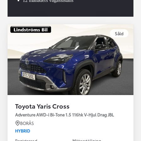
12 månaders vägassistans
Såld
Toyota Yaris Cross
Adventure AWD-i Bi-Tone 1.5 116hk V-Hjul Drag JBL
BORÅS
HYBRID
Registrerad
Mätarställning