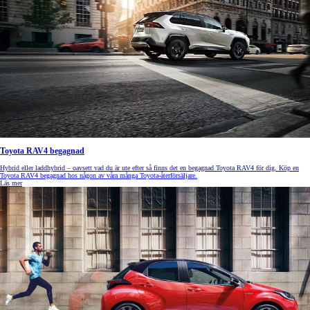
Toyota RAV4 begagnad
Hybrid eller laddhybrid – oavsett vad du är ute efter så finns det en begagnad Toyota RAV4 för dig. Köp en
Toyota RAV4 begagnad hos någon av våra många Toyota-återförsäljare.
Läs mer