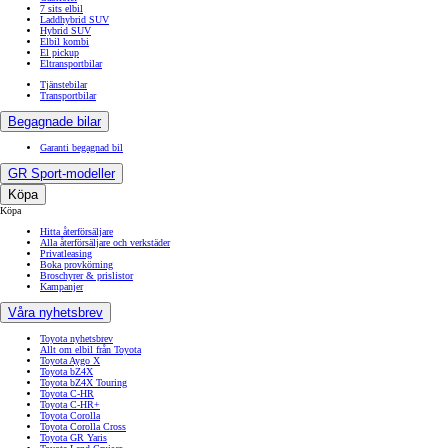
7 sits elbil
Laddhybrid SUV
Hybrid SUV
Elbil kombi
El pickup
Eltransportbilar
Tjänstebilar
Transportbilar
Begagnade bilar
Garanti begagnad bil
GR Sport-modeller
Köpa
Köpa
Hitta återförsäljare
Alla återförsäljare och verkstäder
Privatleasing
Boka provkörning
Broschyrer & prislistor
Kampanjer
Våra nyhetsbrev
Toyota nyhetsbrev
Allt om elbil från Toyota
Toyota Aygo X
Toyota bZ4X
Toyota bZ4X Touring
Toyota C-HR
Toyota C-HR+
Toyota Corolla
Toyota Corolla Cross
Toyota GR Yaris