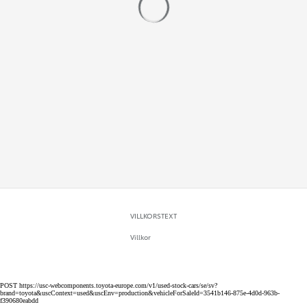
VILLKORSTEXT
Villkor
POST https://usc-webcomponents.toyota-europe.com/v1/used-stock-cars/se/sv?
brand=toyota&uscContext=used&uscEnv=production&vehicleForSaleId=3541b146-875e-4d0d-963b-
f390680eabdd