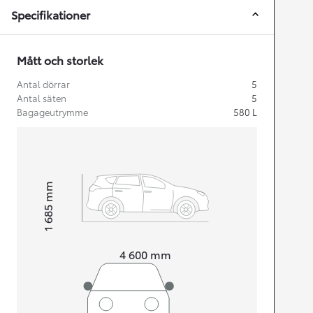
Specifikationer
Mått och storlek
Antal dörrar
5
Antal säten
5
Bagageutrymme
580
L
mm
1 685
Height
Length
4 600
mm