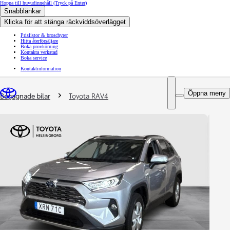
Hoppa till huvudinnehåll
(Tryck på Enter)
Snabblänkar
Klicka för att stänga räckviddsöverlägget
Prislistor & broschyrer
Hitta återförsäljare
Boka provkörning
Kontakta verkstad
Boka service
Kontaktinformation
You are here
:
Öppna meny
Begagnade bilar
Toyota RAV4