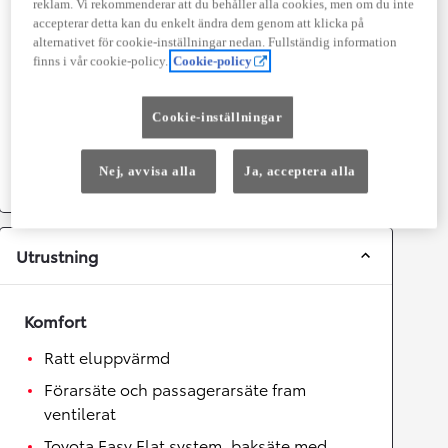
Prestanda
reklam. Vi rekommenderar att du behåller alla cookies, men om du inte
accepterar detta kan du enkelt ändra dem genom att klicka på
Topphastighet
180
km/h
alternativet för cookie-inställningar nedan. Fullständig information
Acceleration 0-100km/h
8,1
sekunder
finns i vår cookie-policy.
Cookie-policy
Cookie-inställningar
Växellåda
Drivhjul
Fyrhjulsdrift
Nej, avvisa alla
Ja, acceptera alla
Växellåda
Automat
Utrustning
Komfort
Ratt eluppvärmd
Förarsäte och passagerarsäte fram
ventilerat
Toyota Easy Flat system, baksäte med