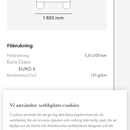
Width
1 855
mm
Föbrukning
Förbrukning
5,8
l/100 km
Euro Class
EURO 6
Kombinerad Co2
131
g/km
Motor
Cylindrar
4
Vi använder webbplats-cookies
Kapacitet
2 487
cc
Effekt
163
kw (222 hk)
Cookies används för att ge dig den bästa upplevelsen på vår
webbplats, för att leverera tjänster och verktyg från tredje part, för att
hjälpa oss att förstå och förbättra hur webbplatsen fungerar och för