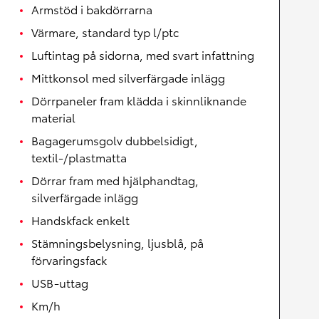
Armstöd i bakdörrarna
Värmare, standard typ l/ptc
Luftintag på sidorna, med svart infattning
Mittkonsol med silverfärgade inlägg
Dörrpaneler fram klädda i skinnliknande
material
Bagagerumsgolv dubbelsidigt,
textil-/plastmatta
Dörrar fram med hjälphandtag,
silverfärgade inlägg
Handskfack enkelt
Stämningsbelysning, ljusblå, på
förvaringsfack
USB-uttag
Km/h