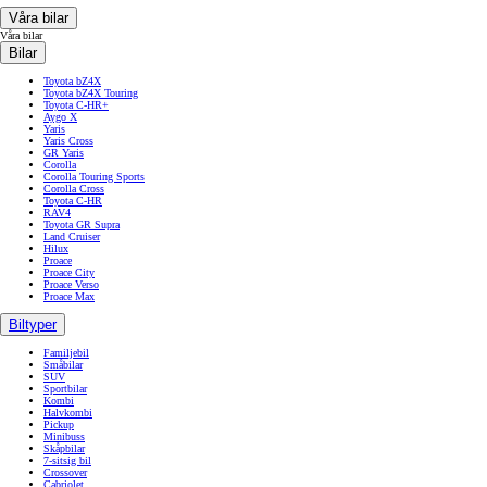
Våra bilar
Våra bilar
Bilar
Toyota bZ4X
Toyota bZ4X Touring
Toyota C-HR+
Aygo X
Yaris
Yaris Cross
GR Yaris
Corolla
Corolla Touring Sports
Corolla Cross
Toyota C-HR
RAV4
Toyota GR Supra
Land Cruiser
Hilux
Proace
Proace City
Proace Verso
Proace Max
Biltyper
Familjebil
Småbilar
SUV
Sportbilar
Kombi
Halvkombi
Pickup
Minibuss
Skåpbilar
7-sitsig bil
Crossover
Cabriolet