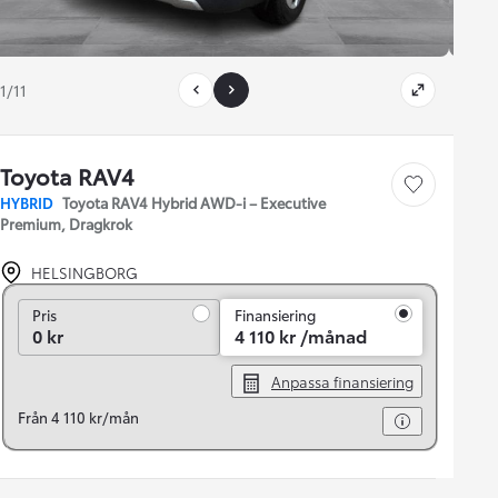
1/11
Toyota RAV4
Save car
HYBRID
Toyota RAV4 Hybrid AWD-i – Executive
Premium, Dragkrok
HELSINGBORG
Pris
Pris
Finansiering
0 kr
4 110 kr /månad
Anpassa finansiering
Från 4 110 kr/mån