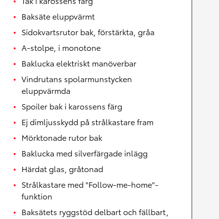
Tak i karossens färg
Baksäte eluppvärmt
Sidokvartsrutor bak, förstärkta, gråa
A-stolpe, i monotone
Baklucka elektriskt manöverbar
Vindrutans spolarmunstycken
eluppvärmda
Spoiler bak i karossens färg
Ej dimljusskydd på strålkastare fram
Mörktonade rutor bak
Baklucka med silverfärgade inlägg
Härdat glas, gråtonad
Strålkastare med "Follow-me-home"-
funktion
Baksätets ryggstöd delbart och fällbart,