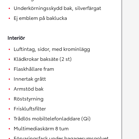
Underkörningsskydd bak, silverfärgat
Ej emblem på baklucka
Interiör
Luftintag, sidor, med krominlägg
Klädkrokar baksäte (2 st)
Flaskhållare fram
Innertak grått
Armstöd bak
Röststyrning
Friskluftsfilter
Trådlös mobiltelefonladdare (Qi)
Multimediaskärm 8 tum
Förvaringsfack under bagagerumsgolvet