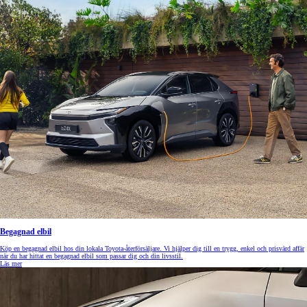
Begagnad elbil
Köp en begagnad elbil hos din lokala Toyota-återförsäljare. Vi hjälper dig till en trygg, enkel och prisvärd affär
när du har hittat en begagnad elbil som passar dig och din livsstil.
Läs mer