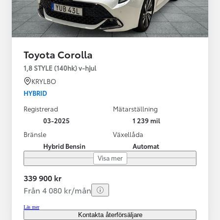
Toyota Corolla
1,8 STYLE (140hk) v-hjul
KRYLBO
HYBRID
Registrerad
Mätarställning
03-2025
1 239 mil
Bränsle
Växellåda
Hybrid Bensin
Automat
Visa mer
339 900 kr
Från 4 080 kr/mån
Läs mer
Kontakta återförsäljare