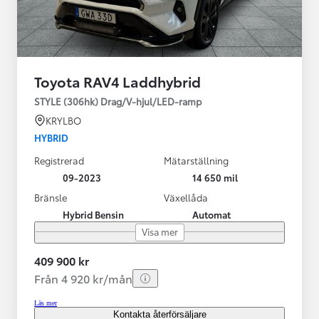
Toyota RAV4 Laddhybrid
STYLE (306hk) Drag/V-hjul/LED-ramp
KRYLBO
HYBRID
Registrerad
Mätarställning
09-2023
14 650 mil
Bränsle
Växellåda
Hybrid Bensin
Automat
Visa mer
409 900 kr
Från 4 920 kr/mån
Läs mer
Kontakta återförsäljare