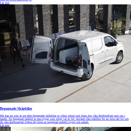
Läs mer
Begagnade Skåpbilar
Här kan du som är ute efter begagnade skåpbilar se vilket utbud som finns hos våra återförsäljare runt om i
landet. En begagnad skåpbil är lika tryggt som roligt val av bil. Använd våra sökfilter för att hitta rätt bil och
låt våra återförsäljare hjälpa dig köpa en begagnad skåpbil tryggt och enkelt.
Läs mer