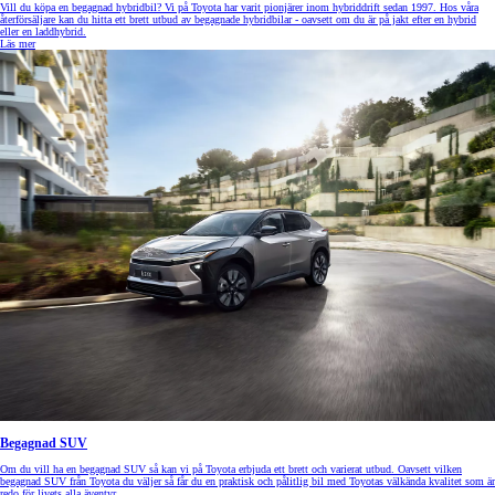
Vill du köpa en begagnad hybridbil? Vi på Toyota har varit pionjärer inom hybriddrift sedan 1997. Hos våra
återförsäljare kan du hitta ett brett utbud av begagnade hybridbilar - oavsett om du är på jakt efter en hybrid
eller en laddhybrid.
Läs mer
Begagnad SUV
Om du vill ha en begagnad SUV så kan vi på Toyota erbjuda ett brett och varierat utbud. Oavsett vilken
begagnad SUV från Toyota du väljer så får du en praktisk och pålitlig bil med Toyotas välkända kvalitet som är
redo för livets alla äventyr.