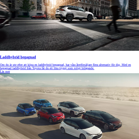
Laddhybrid begagnad
Om du är ute efter att köpa en laddhybrid begagnad, har våra återförsäljare flera alternativ för dig. Med en
begagnad laddhybrid från Toyota får du ett lika tryggt som roligt bilägande.
Läs mer