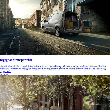
Begagnade transportbilar
Om du letar efter begagnade transportbilar så har våra auktoriserade återförsäljare modeller i en mängd olika
storlekar. Förutom en begagnad transportbil av hög kvalitet får du en smidig bilaffär som du kan känna dig
trygg med.
Läs mer