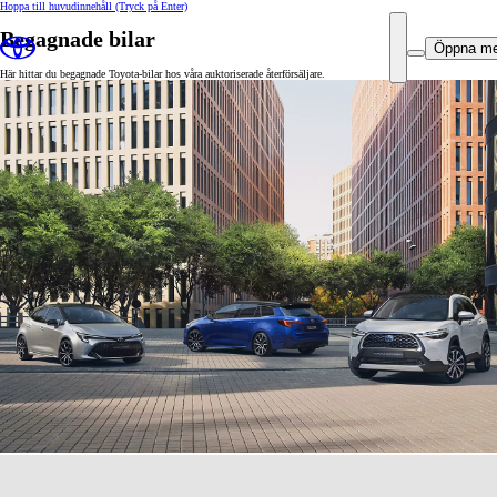
Hoppa till huvudinnehåll
(Tryck på Enter)
Begagnade bilar
Öppna m
Här hittar du begagnade Toyota-bilar hos våra auktoriserade återförsäljare.