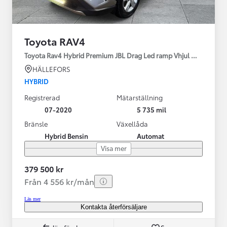
Toyota RAV4
Toyota Rav4 Hybrid Premium JBL Drag Led ramp Vhjul motorv
HÄLLEFORS
HYBRID
Registrerad
Mätarställning
07-2020
5 735 mil
Bränsle
Växellåda
Hybrid Bensin
Automat
Visa mer
379 500 kr
Från 4 556 kr/mån
Läs mer
Kontakta återförsäljare