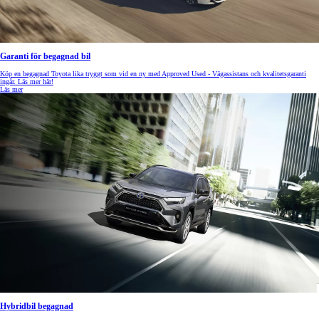
Garanti för begagnad bil
Köp en begagnad Toyota lika tryggt som vid en ny med Approved Used - Vägassistans och kvalitetsgaranti
ingår. Läs mer här!
Läs mer
Hybridbil begagnad