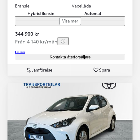
Bränsle
Växellåda
Hybrid Bensin
Automat
Visa mer
344 900 kr
Från 4 140 kr/mån
Läs mer
Kontakta återförsäljare
Jämförelse
Spara