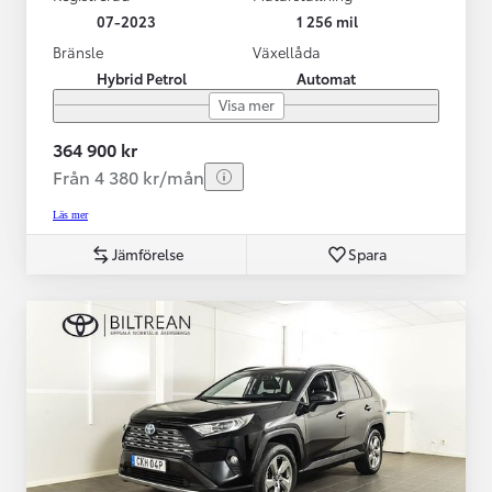
07-2023
1 256 mil
Bränsle
Växellåda
Hybrid Petrol
Automat
Visa mer
364 900 kr
Från 4 380 kr/mån
Läs mer
Jämförelse
Spara