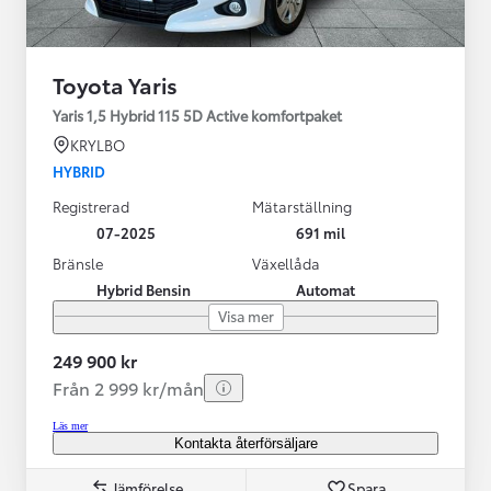
Toyota Yaris
Yaris 1,5 Hybrid 115 5D Active komfortpaket
KRYLBO
HYBRID
Registrerad
Mätarställning
07-2025
691 mil
Bränsle
Växellåda
Hybrid Bensin
Automat
Visa mer
249 900 kr
Från 2 999 kr/mån
Läs mer
Kontakta återförsäljare
Jämförelse
Spara