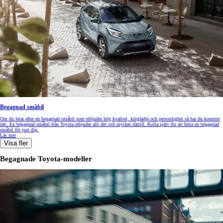
Begagnad småbil
Om du letar efter en begagnad småbil som erbjuder hög kvalitet, körglädje och personlighet så har du kommit
rätt. En begagnad småbil från Toyota erbjuder allt det och mycket därtill. Kolla själv för att hitta en begagnad
småbil för just dig.
Läs mer
Visa fler
Begagnade Toyota-modeller