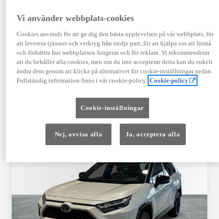
TOYOTA APPROVED
Vi använder webbplats-cookies
USED
Cookies används för att ge dig den bästa upplevelsen på vår webbplats, för
att leverera tjänster och verktyg från tredje part, för att hjälpa oss att förstå
och förbättra hur webbplatsen fungerar och för reklam. Vi rekommenderar
Garanti upp till 10 år eller 20 000 mil – i
att du behåller alla cookies, men om du inte accepterar detta kan du enkelt
kombination med Toyota Relax
ändra dem genom att klicka på alternativet för cookie-inställningar nedan.
Fullständig information finns i vår cookie-policy.
Cookie-policy
Godkända enligt en 145-punkts checklista
Cookie-inställningar
12 månaders vägassistans
Nej, avvisa alla
Ja, acceptera alla