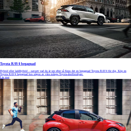
Toyota RAV4 begagnad
Hybrid eller laddhybrid – oavsett vad du är ute efter så finns det en begagnad Toyota RAV4 för dig. Köp en
Toyota RAV4 begagnad hos någon av våra många Toyota-återförsäljare.
Läs mer