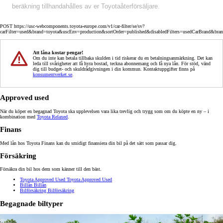
beräkning tillhandahålles av er Toyotaåterförsäljare.
POST https://usc-webcomponents.toyota-europe.com/v1/car-filter/se/sv?
carFilter=used&brand=toyota&uscEnv=production&sortOrder=published&disabledFilters=usedCarBrand&bra
Att låna kostar pengar!
Om du inte kan betala tillbaka skulden i tid riskerar du en betalningsanmärkning. Det kan
leda till svårigheter att få hyra bostad, teckna abonnemang och få nya lån. För stöd, vänd
dig till budget- och skuldrådgivningen i din kommun. Kontaktuppgifter finns på
konsumentverket.se
.
Approved used
När du köper en begagnad Toyota ska upplevelsen vara lika trevlig och trygg som om du köpte en ny – i
kombination med
Toyota Relaxed
.
Finans
Med lån hos Toyota Finans kan du smidigt finansiera din bil på det sätt som passar dig.
Försäkring
Försäkra din bil hos dem som känner till den bäst.
Toyota Approved Used
Toyota Approved Used
Billån
Billån
Bilförsäkring
Bilförsäkring
Begagnade biltyper