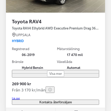
Toyota RAV4
Toyota RAV4 Elhybrid AWD Executive Premium Drag 360-kamera 
UPPSALA
HYBRID
Registrerad
Mätarställning
06-2019
17 470 mil
Bränsle
Växellåda
Hybrid Bensin
Automat
Visa mer
269 900 kr
Från 3 170 kr/mån
Läs mer
Kontakta återförsäljare