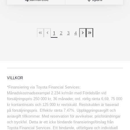
1
2
3
4
First Page
Previous page
Next page
Last Page
VILLKOR
*Finansiering via Toyota Financial Services:
Månadskostnadsexempel 2 234 kr/mån med Fördelslån vid
försäljningspris 250 000 kr, 36 månader, ord. rörlig ränta 6,69, 75 000
kr kontantinsats och 125 000 kr restskuld. Restskulden är baserad
på försäljningspris. Effektiv ränta 7,47%. Uppläggningsavgift och
aviavgift tillkommer. Med reservation för avvikelser, prisförändringar
och tryckfel. Detta är ett icke bindande finansieringsförslag från
Toyota Financial Services. Ett bindande, utförligare och individuell