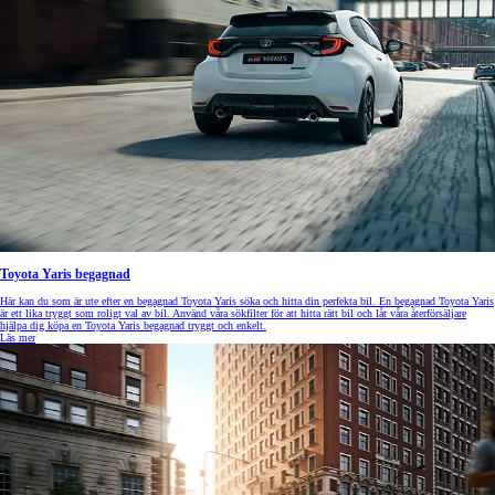
Toyota Yaris begagnad
Här kan du som är ute efter en begagnad Toyota Yaris söka och hitta din perfekta bil. En begagnad Toyota Yaris
är ett lika tryggt som roligt val av bil. Använd våra sökfilter för att hitta rätt bil och låt våra återförsäljare
hjälpa dig köpa en Toyota Yaris begagnad tryggt och enkelt.
Läs mer