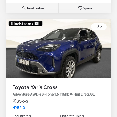
Jämförelse
Spara
Såld
Toyota Yaris Cross
Adventure AWD-i Bi-Tone 1.5 116hk V-Hjul Drag JBL
BORÅS
HYBRID
Registrerad
Mätarställning