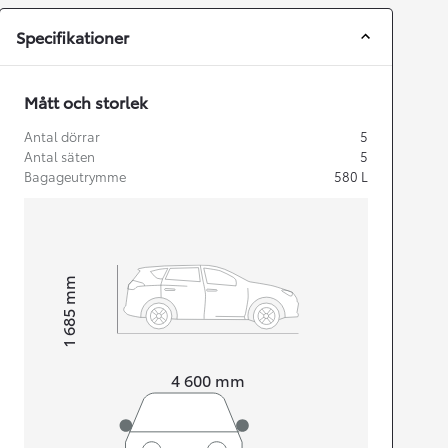
Specifikationer
Mått och storlek
Antal dörrar
5
Antal säten
5
Bagageutrymme
580
L
mm
1 685
Height
Length
4 600
mm