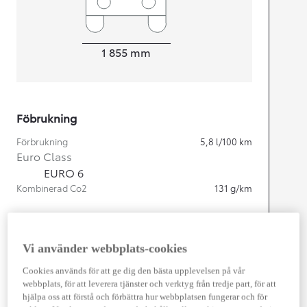
Width
1 855
mm
Föbrukning
Förbrukning
5,8
l/100 km
Euro Class
EURO 6
Kombinerad Co2
131
g/km
Motor
Vi använder webbplats-cookies
Cylindrar
4
Kapacitet
2 487
cc
Cookies används för att ge dig den bästa upplevelsen på vår
Effekt
163
kw (222 hk)
webbplats, för att leverera tjänster och verktyg från tredje part, för att
hjälpa oss att förstå och förbättra hur webbplatsen fungerar och för