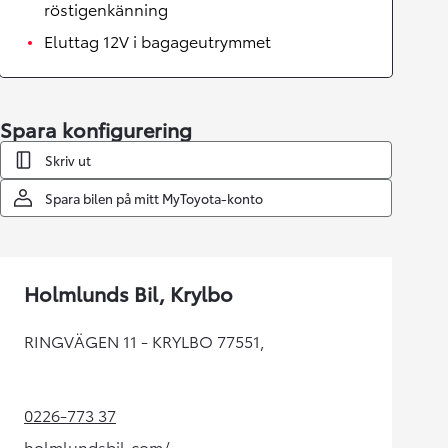
röstigenkänning
Eluttag 12V i bagageutrymmet
Spara konfigurering
Skriv ut
Spara bilen på mitt MyToyota-konto
Holmlunds Bil, Krylbo
RINGVÄGEN 11 - KRYLBO 77551,
0226-773 37
(Opens in new tab)
holmlundsbil.com/