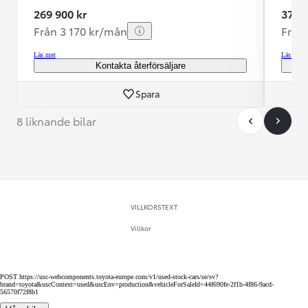
269 900 kr
379 5
Från 3 170 kr/mån
Från
Läs mer
Läs mer
Kontakta återförsäljare
Spara
8 liknande bilar
VILLKORSTEXT
Villkor
POST https://usc-webcomponents.toyota-europe.com/v1/used-stock-cars/se/sv?
brand=toyota&uscContext=used&uscEnv=production&vehicleForSaleId=44f690fe-2f1b-4f86-9acd-
56570f72f8b1