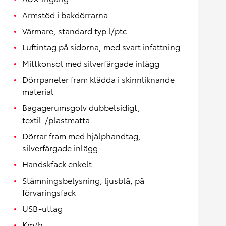
Armstöd i bakdörrarna
Värmare, standard typ l/ptc
Luftintag på sidorna, med svart infattning
Mittkonsol med silverfärgade inlägg
Dörrpaneler fram klädda i skinnliknande
material
Bagagerumsgolv dubbelsidigt,
textil-/plastmatta
Dörrar fram med hjälphandtag,
silverfärgade inlägg
Handskfack enkelt
Stämningsbelysning, ljusblå, på
förvaringsfack
USB-uttag
Km/h