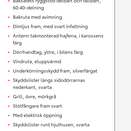
Baksätets ryggstöd delbart och fällbart,
60:40-delning
Bakruta med avimning
Dimljus fram, med svart infattning
Antenn takmonterad hajfena, i karossens
färg
Dörrhandtag, yttre, i bilens färg
Vindruta, eluppvärmd
Underkörningsskydd fram, silverfärgat
Skyddslister längs sidodörrarnas
nederkant, svarta
Grill, övre, mörkgrå
Stötfångare fram svart
Med elektrisk öppning
Skyddslister runt hjulhusen, svarta