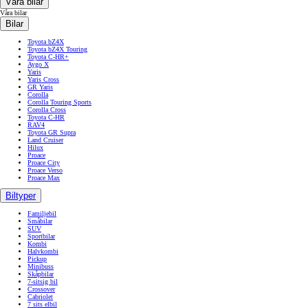
Våra bilar
Våra bilar
Bilar
Toyota bZ4X
Toyota bZ4X Touring
Toyota C-HR+
Aygo X
Yaris
Yaris Cross
GR Yaris
Corolla
Corolla Touring Sports
Corolla Cross
Toyota C-HR
RAV4
Toyota GR Supra
Land Cruiser
Hilux
Proace
Proace City
Proace Verso
Proace Max
Biltyper
Familjebil
Småbilar
SUV
Sportbilar
Kombi
Halvkombi
Pickup
Minibuss
Skåpbilar
7-sitsig bil
Crossover
Cabriolet
7 sits elbil