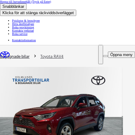
Hoppa till huvudinnehåll
(Tryck på Enter)
Snabblänkar
Klicka för att stänga räckviddsöverlägget
Prislistor & broschyrer
Hitta återförsäljare
Boka provkörning
Kontakta verkstad
Boka service
Kontaktinformation
You are here
:
Öppna meny
Begagnade bilar
Toyota RAV4