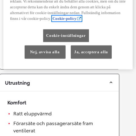
reklam. Vi rekommenderar att du behåller alla cookies, men om du inte
Prestanda
accepterar detta kan du enkelt ändra dem genom att klicka på
alternativet för cookie-inställningar nedan. Fullständig information
Topphastighet
180
km/h
finns i vår cookie-policy.
Cookie-policy
Acceleration 0-100km/h
8,1
sekunder
Cookie-inställningar
Växellåda
Nej, avvisa alla
Ja, acceptera alla
Drivhjul
Fyrhjulsdrift
Växellåda
Automat
Utrustning
Komfort
Ratt eluppvärmd
Förarsäte och passagerarsäte fram
ventilerat