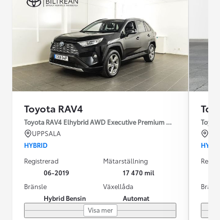
Toyota RAV4
Toy
Toyota RAV4 Elhybrid AWD Executive Premium Drag 360-kamera
Toyot
UPPSALA
HÄ
HYBRID
HYBR
Registrerad
Mätarställning
Regist
06-2019
17 470 mil
Bränsle
Växellåda
Bräns
Hybrid Bensin
Automat
Visa mer