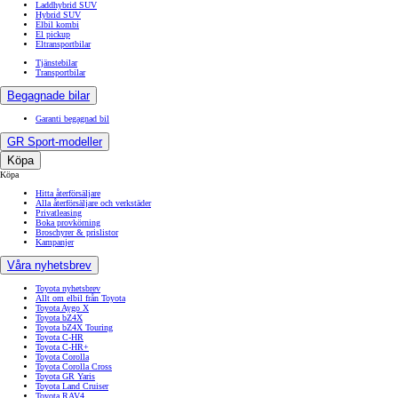
Laddhybrid SUV
Hybrid SUV
Elbil kombi
El pickup
Eltransportbilar
Tjänstebilar
Transportbilar
Begagnade bilar
Garanti begagnad bil
GR Sport-modeller
Köpa
Köpa
Hitta återförsäljare
Alla återförsäljare och verkstäder
Privatleasing
Boka provkörning
Broschyrer & prislistor
Kampanjer
Våra nyhetsbrev
Toyota nyhetsbrev
Allt om elbil från Toyota
Toyota Aygo X
Toyota bZ4X
Toyota bZ4X Touring
Toyota C-HR
Toyota C-HR+
Toyota Corolla
Toyota Corolla Cross
Toyota GR Yaris
Toyota Land Cruiser
Toyota RAV4