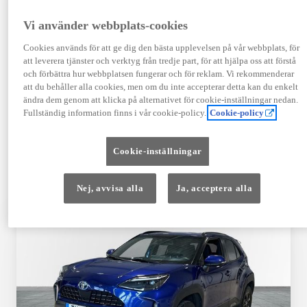
TOYOTA APPROVED
Vi använder webbplats-cookies
USED
Cookies används för att ge dig den bästa upplevelsen på vår webbplats, för
att leverera tjänster och verktyg från tredje part, för att hjälpa oss att förstå
och förbättra hur webbplatsen fungerar och för reklam. Vi rekommenderar
Garanti upp till 10 år eller 20 000 mil – i
att du behåller alla cookies, men om du inte accepterar detta kan du enkelt
kombination med Toyota Relax
ändra dem genom att klicka på alternativet för cookie-inställningar nedan.
Fullständig information finns i vår cookie-policy.
Cookie-policy
Godkända enligt en 145-punkts checklista
Cookie-inställningar
12 månaders vägassistans
Nej, avvisa alla
Ja, acceptera alla