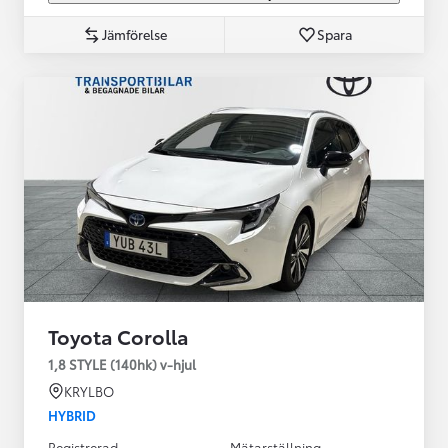
Jämförelse
Spara
Toyota Corolla
1,8 STYLE (140hk) v-hjul
KRYLBO
HYBRID
Registrerad
Mätarställning