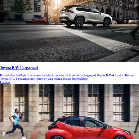
Toyota RAV4 begagnad
Hybrid eller laddhybrid – oavsett vad du är ute efter så finns det en begagnad Toyota RAV4 för dig. Köp en
Toyota RAV4 begagnad hos någon av våra många Toyota-återförsäljare.
Läs mer