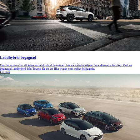
Laddhybrid begagnad
Om du är ute efter att köpa en laddhybrid begagnad, har våra återförsäljare flera alternativ för dig. Med en
begagnad laddhybrid från Toyota får du ett lika tryggt som roligt bilägande.
Läs mer