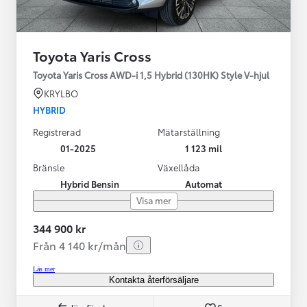
Toyota Yaris Cross
Toyota Yaris Cross AWD-i 1,5 Hybrid (130HK) Style V-hjul
KRYLBO
HYBRID
Registrerad
Mätarställning
01-2025
1 123 mil
Bränsle
Växellåda
Hybrid Bensin
Automat
Visa mer
344 900 kr
Från 4 140 kr/mån
Läs mer
Kontakta återförsäljare