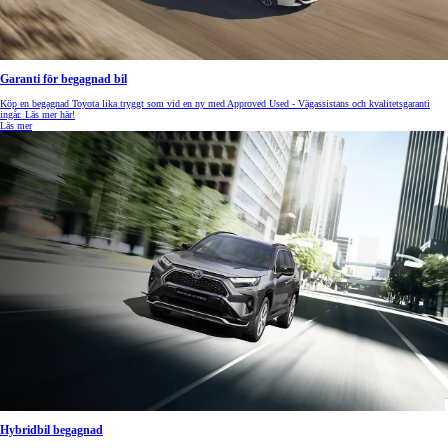
Garanti för begagnad bil
Köp en begagnad Toyota lika tryggt som vid en ny med Approved Used - Vägassistans och kvalitetsgaranti
ingår. Läs mer här!
Läs mer
Hybridbil begagnad