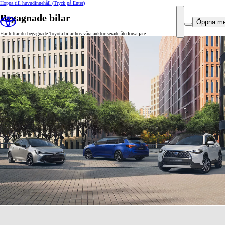
Hoppa till huvudinnehåll
(Tryck på Enter)
Begagnade bilar
Öppna m
Här hittar du begagnade Toyota-bilar hos våra auktoriserade återförsäljare.