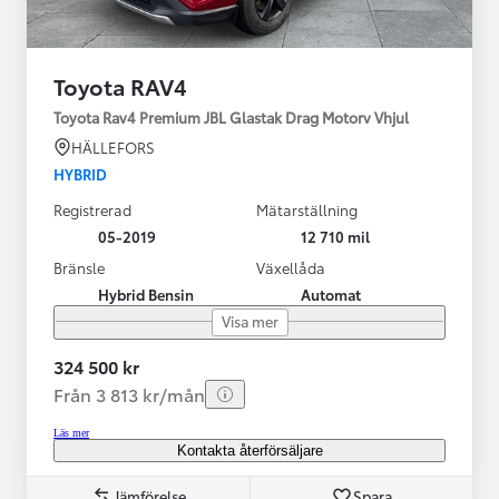
Toyota RAV4
Toyota Rav4 Premium JBL Glastak Drag Motorv Vhjul
HÄLLEFORS
HYBRID
Registrerad
Mätarställning
05-2019
12 710 mil
Bränsle
Växellåda
Hybrid Bensin
Automat
Visa mer
324 500 kr
Från 3 813 kr/mån
Läs mer
Kontakta återförsäljare
Jämförelse
Spara