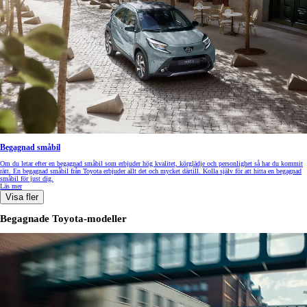
Begagnad småbil
Om du letar efter en begagnad småbil som erbjuder hög kvalitet, körglädje och personlighet så har du kommit
rätt. En begagnad småbil från Toyota erbjuder allt det och mycket därtill. Kolla själv för att hitta en begagnad
småbil för just dig.
Läs mer
Visa fler
Begagnade Toyota-modeller