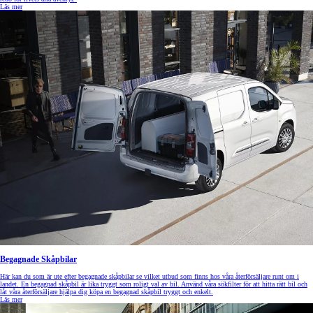
Läs mer
Begagnade Skåpbilar
Här kan du som är ute efter begagnade skåpbilar se vilket utbud som finns hos våra återförsäljare runt om i
landet. En begagnad skåpbil är lika tryggt som roligt val av bil. Använd våra sökfilter för att hitta rätt bil och
låt våra återförsäljare hjälpa dig köpa en begagnad skåpbil tryggt och enkelt.
Läs mer