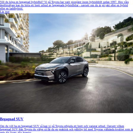
Vill du köpa en begagnad hybridbil? Vi på Toyota har varit pionjärer inom hybriddrift sedan 1997. Hos våra
återförsäljare kan du hitta ett brett utbud av begagnade hybridbilar - oavsett om du är på jakt efter en hybrid
eller en laddhybrid.
Läs mer
Begagnad SUV
Om du vill ha en begagnad SUV så kan vi på Toyota erbjuda ett brett och varierat utbud. Oavsett vilken
begagnad SUV från Toyota du väljer så får du en praktisk och pålitlig bil med Toyotas välkända kvalitet som är
redo för livets alla äventyr.