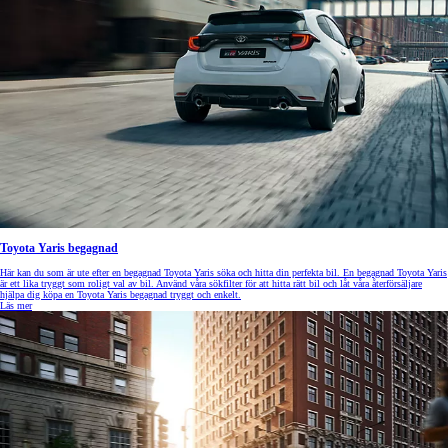
Toyota Yaris begagnad
Här kan du som är ute efter en begagnad Toyota Yaris söka och hitta din perfekta bil. En begagnad Toyota Yaris
är ett lika tryggt som roligt val av bil. Använd våra sökfilter för att hitta rätt bil och låt våra återförsäljare
hjälpa dig köpa en Toyota Yaris begagnad tryggt och enkelt.
Läs mer