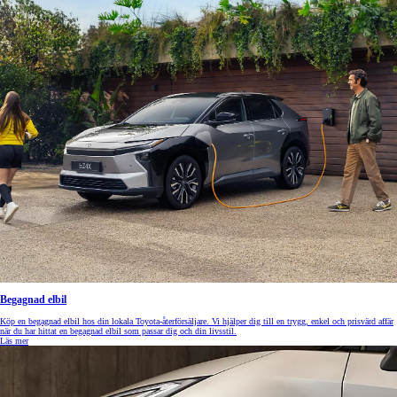
Begagnad elbil
Köp en begagnad elbil hos din lokala Toyota-återförsäljare. Vi hjälper dig till en trygg, enkel och prisvärd affär
när du har hittat en begagnad elbil som passar dig och din livsstil.
Läs mer