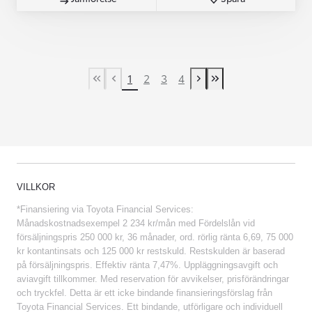
1
2
3
4
First Page
Previous page
Next page
Last Page
VILLKOR
*Finansiering via Toyota Financial Services:
Månadskostnadsexempel 2 234 kr/mån med Fördelslån vid
försäljningspris 250 000 kr, 36 månader, ord. rörlig ränta 6,69, 75 000
kr kontantinsats och 125 000 kr restskuld. Restskulden är baserad
på försäljningspris. Effektiv ränta 7,47%. Uppläggningsavgift och
aviavgift tillkommer. Med reservation för avvikelser, prisförändringar
och tryckfel. Detta är ett icke bindande finansieringsförslag från
Toyota Financial Services. Ett bindande, utförligare och individuell