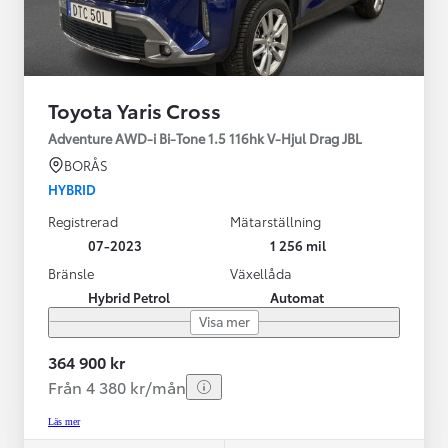
Toyota Yaris Cross
Adventure AWD-i Bi-Tone 1.5 116hk V-Hjul Drag JBL
BORÅS
HYBRID
Registrerad
Mätarställning
07-2023
1 256 mil
Bränsle
Växellåda
Hybrid Petrol
Automat
Visa mer
364 900 kr
Från 4 380 kr/mån
Läs mer