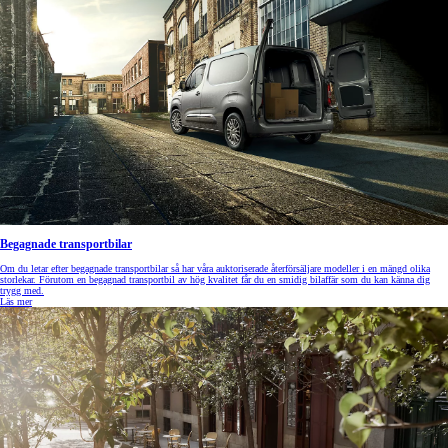
Begagnade transportbilar
Om du letar efter begagnade transportbilar så har våra auktoriserade återförsäljare modeller i en mängd olika
storlekar. Förutom en begagnad transportbil av hög kvalitet får du en smidig bilaffär som du kan känna dig
trygg med.
Läs mer