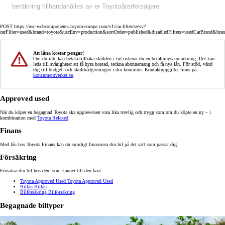
beräkning tillhandahålles av er Toyotaåterförsäljare.
POST https://usc-webcomponents.toyota-europe.com/v1/car-filter/se/sv?
carFilter=used&brand=toyota&uscEnv=production&sortOrder=published&disabledFilters=usedCarBrand&bra
Att låna kostar pengar!
Om du inte kan betala tillbaka skulden i tid riskerar du en betalningsanmärkning. Det kan
leda till svårigheter att få hyra bostad, teckna abonnemang och få nya lån. För stöd, vänd
dig till budget- och skuldrådgivningen i din kommun. Kontaktuppgifter finns på
konsumentverket.se
.
Approved used
När du köper en begagnad Toyota ska upplevelsen vara lika trevlig och trygg som om du köpte en ny – i
kombination med
Toyota Relaxed
.
Finans
Med lån hos Toyota Finans kan du smidigt finansiera din bil på det sätt som passar dig.
Försäkring
Försäkra din bil hos dem som känner till den bäst.
Toyota Approved Used
Toyota Approved Used
Billån
Billån
Bilförsäkring
Bilförsäkring
Begagnade biltyper