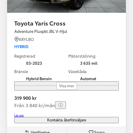
Toyota Yaris Cross
Adventure Pluspkt JBL V-Hjul
KRYLBO
HYBRID
Registrerad
Mätarställning
03-2023
3 635 mil
Bränsle
Växellåda
Hybrid Bensin
Automat
Visa mer
319 900 kr
Från 3 840 kr/mån
Läs mer
Kontakta återförsäljare
Jämförelse
Spara