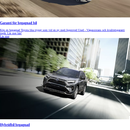
Garanti för begagnad bil
Köp en begagnad Toyota lika tryggt som vid en ny med Approved Used - Vägassistans och kvalitetsgaranti
ingår. Läs mer här!
Läs mer
Hybridbil begagnad