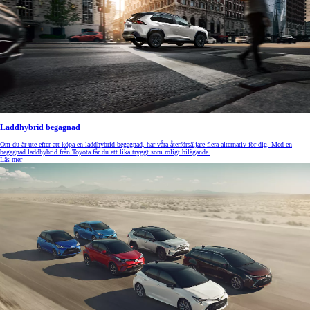
Laddhybrid begagnad
Om du är ute efter att köpa en laddhybrid begagnad, har våra återförsäljare flera alternativ för dig. Med en
begagnad laddhybrid från Toyota får du ett lika tryggt som roligt bilägande.
Läs mer