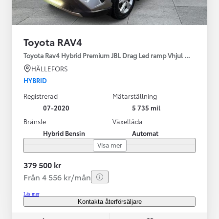
Toyota RAV4
Toyota Rav4 Hybrid Premium JBL Drag Led ramp Vhjul motorv
HÄLLEFORS
HYBRID
Registrerad
Mätarställning
07-2020
5 735 mil
Bränsle
Växellåda
Hybrid Bensin
Automat
Visa mer
379 500 kr
Från 4 556 kr/mån
Läs mer
Kontakta återförsäljare