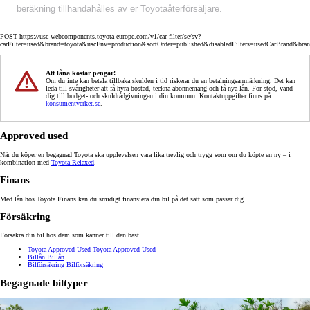
beräkning tillhandahålles av er Toyotaåterförsäljare.
POST https://usc-webcomponents.toyota-europe.com/v1/car-filter/se/sv?
carFilter=used&brand=toyota&uscEnv=production&sortOrder=published&disabledFilters=usedCarBrand&bra
Att låna kostar pengar!
Om du inte kan betala tillbaka skulden i tid riskerar du en betalningsanmärkning. Det kan
leda till svårigheter att få hyra bostad, teckna abonnemang och få nya lån. För stöd, vänd
dig till budget- och skuldrådgivningen i din kommun. Kontaktuppgifter finns på
konsumentverket.se
.
Approved used
När du köper en begagnad Toyota ska upplevelsen vara lika trevlig och trygg som om du köpte en ny – i
kombination med
Toyota Relaxed
.
Finans
Med lån hos Toyota Finans kan du smidigt finansiera din bil på det sätt som passar dig.
Försäkring
Försäkra din bil hos dem som känner till den bäst.
Toyota Approved Used
Toyota Approved Used
Billån
Billån
Bilförsäkring
Bilförsäkring
Begagnade biltyper