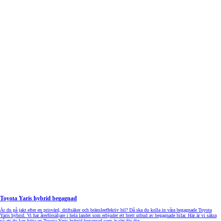
Toyota Yaris hybrid begagnad
Är du på jakt efter en prisvärd, driftsäker och bränsleeffektiv bil? Då ska du kolla in våra begagnade Toyota
Yaris hybrid. Vi har återförsäljare i hela landet som erbjuder ett brett utbud av begagnade bilar. Här är vi säkra
på att du kan hitta en Toyota Yaris hybrid begagnad som är rätt för dig.