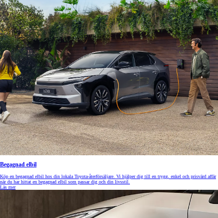
Begagnad elbil
Köp en begagnad elbil hos din lokala Toyota-återförsäljare. Vi hjälper dig till en trygg, enkel och prisvärd affär
när du har hittat en begagnad elbil som passar dig och din livsstil.
Läs mer