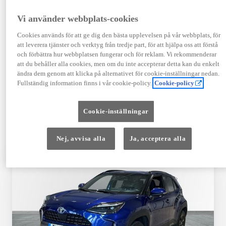
TOYOTA APPROVED
Vi använder webbplats-cookies
USED
Cookies används för att ge dig den bästa upplevelsen på vår webbplats, för
att leverera tjänster och verktyg från tredje part, för att hjälpa oss att förstå
och förbättra hur webbplatsen fungerar och för reklam. Vi rekommenderar
Garanti upp till 10 år eller 20 000 mil – i
att du behåller alla cookies, men om du inte accepterar detta kan du enkelt
kombination med Toyota Relax
ändra dem genom att klicka på alternativet för cookie-inställningar nedan.
Fullständig information finns i vår cookie-policy.
Cookie-policy
Godkända enligt en 145-punkts checklista
Cookie-inställningar
12 månaders vägassistans
Nej, avvisa alla
Ja, acceptera alla