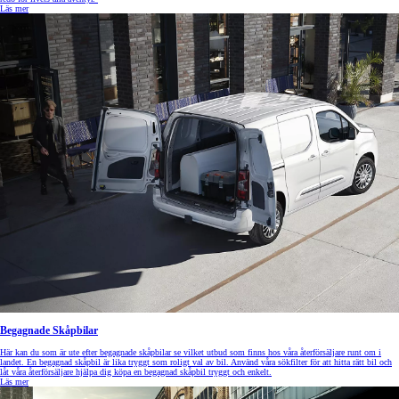
Läs mer
Begagnade Skåpbilar
Här kan du som är ute efter begagnade skåpbilar se vilket utbud som finns hos våra återförsäljare runt om i
landet. En begagnad skåpbil är lika tryggt som roligt val av bil. Använd våra sökfilter för att hitta rätt bil och
låt våra återförsäljare hjälpa dig köpa en begagnad skåpbil tryggt och enkelt.
Läs mer