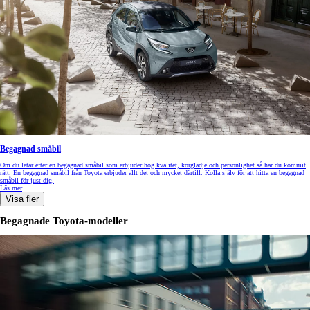
Begagnad småbil
Om du letar efter en begagnad småbil som erbjuder hög kvalitet, körglädje och personlighet så har du kommit
rätt. En begagnad småbil från Toyota erbjuder allt det och mycket därtill. Kolla själv för att hitta en begagnad
småbil för just dig.
Läs mer
Visa fler
Begagnade Toyota-modeller