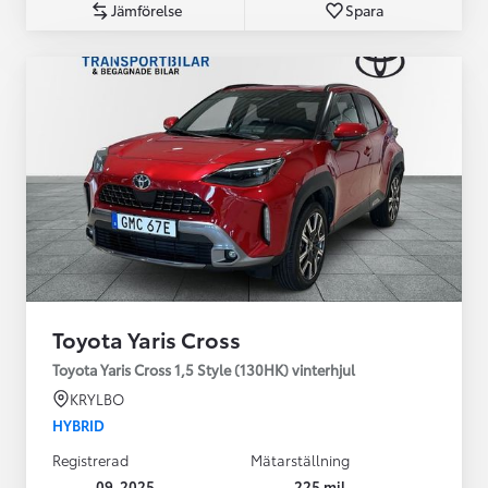
Jämförelse
Spara
Toyota Yaris Cross
Toyota Yaris Cross 1,5 Style (130HK) vinterhjul
KRYLBO
HYBRID
Registrerad
Mätarställning
09-2025
225 mil