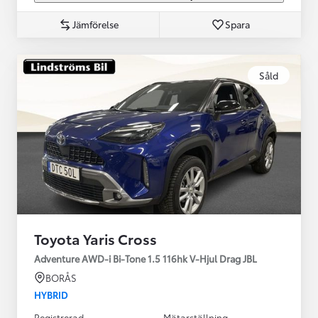
Jämförelse
Spara
Såld
Toyota Yaris Cross
Adventure AWD-i Bi-Tone 1.5 116hk V-Hjul Drag JBL
BORÅS
HYBRID
Registrerad
Mätarställning