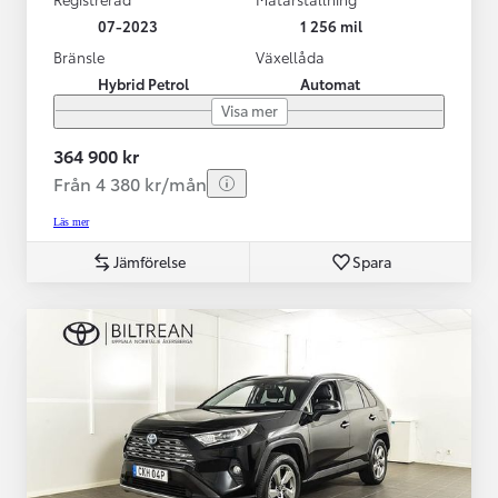
07-2023
1 256 mil
Bränsle
Växellåda
Hybrid Petrol
Automat
Visa mer
364 900 kr
Från 4 380 kr/mån
Läs mer
Jämförelse
Spara