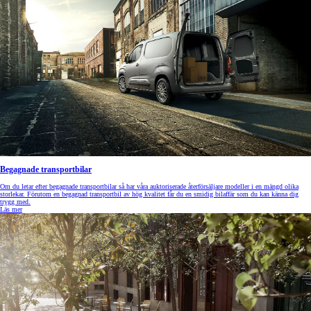
Begagnade transportbilar
Om du letar efter begagnade transportbilar så har våra auktoriserade återförsäljare modeller i en mängd olika
storlekar. Förutom en begagnad transportbil av hög kvalitet får du en smidig bilaffär som du kan känna dig
trygg med.
Läs mer