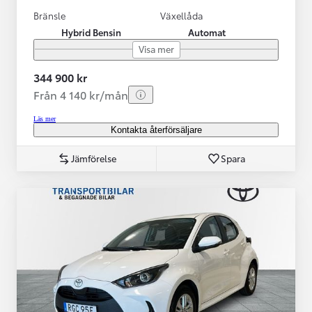
Bränsle
Växellåda
Hybrid Bensin
Automat
Visa mer
344 900 kr
Från 4 140 kr/mån
Läs mer
Kontakta återförsäljare
Jämförelse
Spara