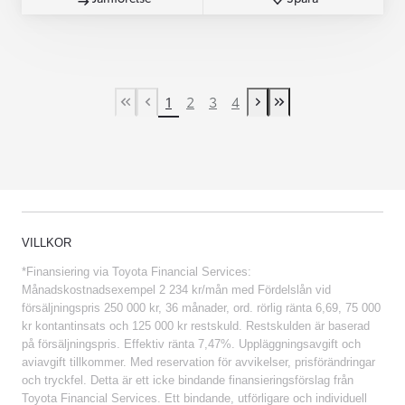
1
2
3
4
First Page
Previous page
Next page
Last Page
VILLKOR
*Finansiering via Toyota Financial Services:
Månadskostnadsexempel 2 234 kr/mån med Fördelslån vid
försäljningspris 250 000 kr, 36 månader, ord. rörlig ränta 6,69, 75 000
kr kontantinsats och 125 000 kr restskuld. Restskulden är baserad
på försäljningspris. Effektiv ränta 7,47%. Uppläggningsavgift och
aviavgift tillkommer. Med reservation för avvikelser, prisförändringar
och tryckfel. Detta är ett icke bindande finansieringsförslag från
Toyota Financial Services. Ett bindande, utförligare och individuell