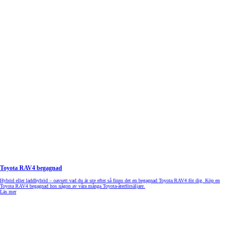
Toyota RAV4 begagnad
Hybrid eller laddhybrid – oavsett vad du är ute efter så finns det en begagnad Toyota RAV4 för dig. Köp en
Toyota RAV4 begagnad hos någon av våra många Toyota-återförsäljare.
Läs mer