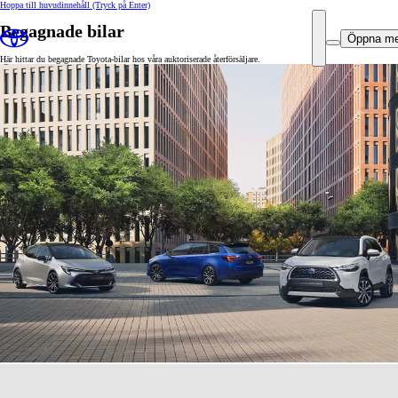
Hoppa till huvudinnehåll
(Tryck på Enter)
Begagnade bilar
Öppna m
Här hittar du begagnade Toyota-bilar hos våra auktoriserade återförsäljare.