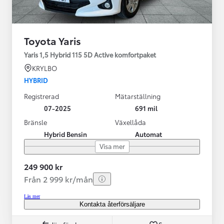
Toyota Yaris
Yaris 1,5 Hybrid 115 5D Active komfortpaket
KRYLBO
HYBRID
Registrerad
Mätarställning
07-2025
691 mil
Bränsle
Växellåda
Hybrid Bensin
Automat
Visa mer
249 900 kr
Från 2 999 kr/mån
Läs mer
Kontakta återförsäljare