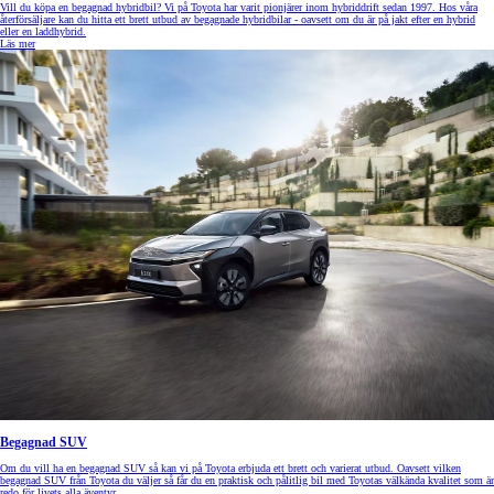
Vill du köpa en begagnad hybridbil? Vi på Toyota har varit pionjärer inom hybriddrift sedan 1997. Hos våra
återförsäljare kan du hitta ett brett utbud av begagnade hybridbilar - oavsett om du är på jakt efter en hybrid
eller en laddhybrid.
Läs mer
Begagnad SUV
Om du vill ha en begagnad SUV så kan vi på Toyota erbjuda ett brett och varierat utbud. Oavsett vilken
begagnad SUV från Toyota du väljer så får du en praktisk och pålitlig bil med Toyotas välkända kvalitet som är
redo för livets alla äventyr.