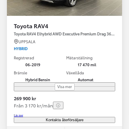
Toyota RAV4
Toyota RAV4 Elhybrid AWD Executive Premium Drag 360-kamera 
UPPSALA
HYBRID
Registrerad
Mätarställning
06-2019
17 470 mil
Bränsle
Växellåda
Hybrid Bensin
Automat
Visa mer
269 900 kr
Från 3 170 kr/mån
Läs mer
Kontakta återförsäljare