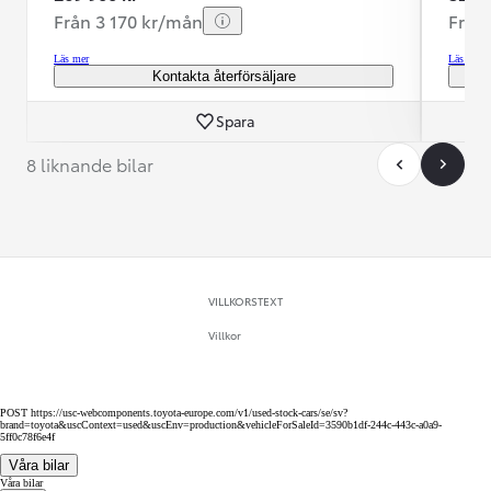
Från 3 170 kr/mån
Från
Läs mer
Läs mer
Kontakta återförsäljare
Spara
8 liknande bilar
VILLKORSTEXT
Villkor
POST https://usc-webcomponents.toyota-europe.com/v1/used-stock-cars/se/sv?
brand=toyota&uscContext=used&uscEnv=production&vehicleForSaleId=3590b1df-244c-443c-a0a9-
5ff0c78f6e4f
Våra bilar
Våra bilar