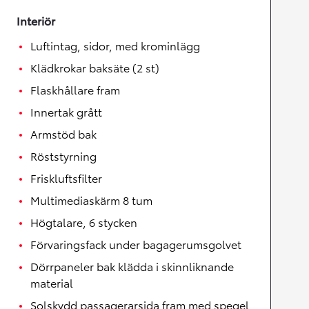
Interiör
Luftintag, sidor, med krominlägg
Klädkrokar baksäte (2 st)
Flaskhållare fram
Innertak grått
Armstöd bak
Röststyrning
Friskluftsfilter
Multimediaskärm 8 tum
Högtalare, 6 stycken
Förvaringsfack under bagagerumsgolvet
Dörrpaneler bak klädda i skinnliknande
material
Solskydd passagerarsida fram med spegel