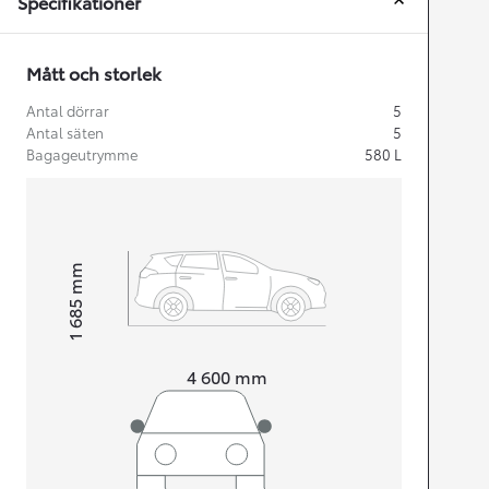
Specifikationer
Mått och storlek
Antal dörrar
5
Antal säten
5
Bagageutrymme
580
L
mm
1 685
Height
Length
4 600
mm