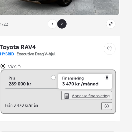
1/22
Toyota RAV4
Save car
HYBRID
Executive Drag V-hjul
VÄXJÖ
Pris
Pris
Finansiering
289 000 kr
3 470 kr /månad
Anpassa finansiering
Från 3 470 kr/mån