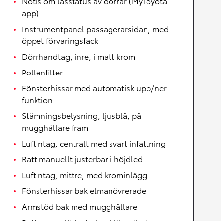
Notis om låsstatus av dörrar (MyToyota-
app)
Instrumentpanel passagerarsidan, med
öppet förvaringsfack
Dörrhandtag, inre, i matt krom
Pollenfilter
Fönsterhissar med automatisk upp/ner-
funktion
Stämningsbelysning, ljusblå, på
mugghållare fram
Luftintag, centralt med svart infattning
Ratt manuellt justerbar i höjdled
Luftintag, mittre, med krominlägg
Fönsterhissar bak elmanövrerade
Armstöd bak med mugghållare