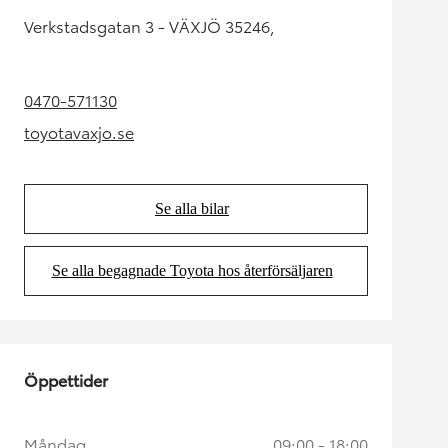
Verkstadsgatan 3 - VÄXJÖ 35246,
0470-571130
(Opens in new tab)
toyotavaxjo.se
(Opens in new tab)
Se alla bilar
(Opens in new tab)
Se alla begagnade Toyota hos återförsäljaren
(Opens in new tab)
Öppettider
Måndag
09:00 - 18:00