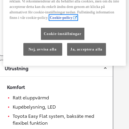
reklam. Vi rekommenderar att du behåller alla cookies, men om du inte
Topphastighet
180
km/h
accepterar detta kan du enkelt ändra dem genom att klicka på
Acceleration 0-100km/h
8,1
sekunder
alternativet för cookie-inställningar nedan. Fullständig information
finns i vår cookie-policy.
Cookie-policy
Växellåda
Cookie-inställningar
Drivhjul
Fyrhjulsdrift
Växellåda
Automat
Nej, avvisa alla
Ja, acceptera alla
Utrustning
Komfort
Ratt eluppvärmd
Kupébelysning, LED
Toyota Easy Flat system, baksäte med
flexibel funktion