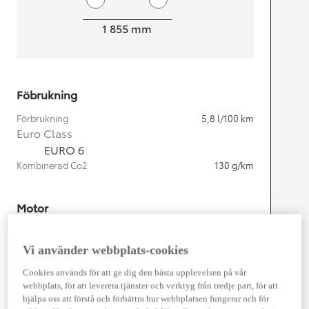
Width
1 855
mm
Föbrukning
Förbrukning
5,8
l/100 km
Euro Class
EURO 6
Kombinerad Co2
130
g/km
Motor
Cylindrar
4
Kapacitet
2 487
cc
Vi använder webbplats-cookies
Effekt
163
kw (222 hk)
Cookies används för att ge dig den bästa upplevelsen på vår
webbplats, för att leverera tjänster och verktyg från tredje part, för att
Prestanda
hjälpa oss att förstå och förbättra hur webbplatsen fungerar och för