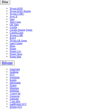
Bilar
Toyota bZ4X
Toyota bZ4X Touring
Toyota C-HR+
Aygo X
Yaris
Yaris Cross
GR Yaris
Corolla
Corolla Touring Sports
Corolla Cross
Toyota C-HR
RAV4
Toyota GR Supra
Land Cruiser
Hilux
Proace
Proace City
Proace Verso
Proace Max
Biltyper
Familjebil
Småbilar
SUV
Sportbilar
Kombi
Halvkombi
Pickup
Minibuss
Skåpbilar
7-sitsig bil
Crossover
Cabriolet
7 sits elbil
Laddhybrid SUV
Hybrid SUV