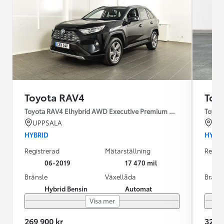
Toyota RAV4
Toy
Toyota RAV4 Elhybrid AWD Executive Premium Drag 360-kamera
Toyot
UPPSALA
HÄ
HYBRID
HYBR
Registrerad
Mätarställning
Regist
06-2019
17 470 mil
Bränsle
Växellåda
Bräns
Hybrid Bensin
Automat
Visa mer
269 900 kr
324 5