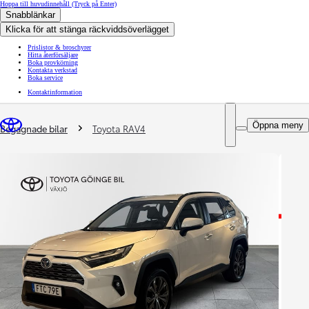
Hoppa till huvudinnehåll
(Tryck på Enter)
Snabblänkar
Klicka för att stänga räckviddsöverlägget
Prislistor & broschyrer
Hitta återförsäljare
Boka provkörning
Kontakta verkstad
Boka service
Kontaktinformation
You are here
:
Öppna meny
Begagnade bilar
Toyota RAV4