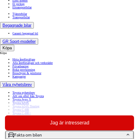
Elbil kombi
El pickup
Eltransportbilar
Tjänstebilar
Transportbilar
Begagnade bilar
Garanti begagnad bil
GR Sport-modeller
Köpa
Köpa
Hitta återförsäljare
Alla återförsäljare och verkstäder
Privatleasing
Boka provkörning
Broschyrer & prislistor
Kampanjer
Våra nyhetsbrev
Toyota nyhetsbrev
Allt om elbil från Toyota
Toyota Aygo X
Toyota bZ4X
Toyota bZ4X Touring
Toyota C-HR
Toyota C-HR+
Toyota Corolla
Toyota Corolla Cross
Jag är intresserad
Toyota GR Yaris
Toyota Land Cruiser
Toyota RAV4
Toyota Yaris
Fakta om bilen
Toyota Yaris Cross