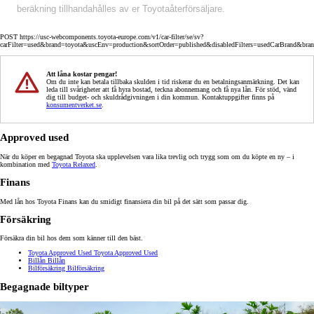
beräkning tillhandahålles av er Toyotaåterförsäljare.
POST https://usc-webcomponents.toyota-europe.com/v1/car-filter/se/sv?
carFilter=used&brand=toyota&uscEnv=production&sortOrder=published&disabledFilters=usedCarBrand&bra
Att låna kostar pengar!
Om du inte kan betala tillbaka skulden i tid riskerar du en betalningsanmärkning. Det kan
leda till svårigheter att få hyra bostad, teckna abonnemang och få nya lån. För stöd, vänd
dig till budget- och skuldrådgivningen i din kommun. Kontaktuppgifter finns på
konsumentverket.se
.
Approved used
När du köper en begagnad Toyota ska upplevelsen vara lika trevlig och trygg som om du köpte en ny – i
kombination med
Toyota Relaxed
.
Finans
Med lån hos Toyota Finans kan du smidigt finansiera din bil på det sätt som passar dig.
Försäkring
Försäkra din bil hos dem som känner till den bäst.
Toyota Approved Used
Toyota Approved Used
Billån
Billån
Bilförsäkring
Bilförsäkring
Begagnade biltyper