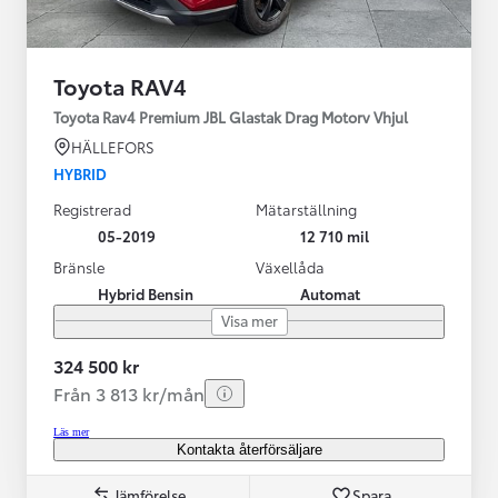
Toyota RAV4
Toyota Rav4 Premium JBL Glastak Drag Motorv Vhjul
HÄLLEFORS
HYBRID
Registrerad
Mätarställning
05-2019
12 710 mil
Bränsle
Växellåda
Hybrid Bensin
Automat
Visa mer
324 500 kr
Från 3 813 kr/mån
Läs mer
Kontakta återförsäljare
Jämförelse
Spara