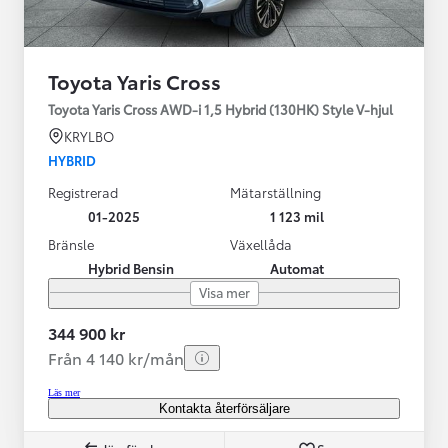
Toyota Yaris Cross
Toyota Yaris Cross AWD-i 1,5 Hybrid (130HK) Style V-hjul
KRYLBO
HYBRID
Registrerad
Mätarställning
01-2025
1 123 mil
Bränsle
Växellåda
Hybrid Bensin
Automat
Visa mer
344 900 kr
Från 4 140 kr/mån
Läs mer
Kontakta återförsäljare