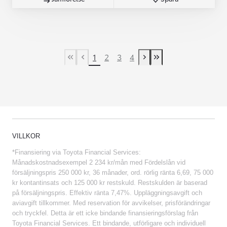
1
2
3
4
First Page
Previous page
Next page
Last Page
VILLKOR
*Finansiering via Toyota Financial Services:
Månadskostnadsexempel 2 234 kr/mån med Fördelslån vid
försäljningspris 250 000 kr, 36 månader, ord. rörlig ränta 6,69, 75 000
kr kontantinsats och 125 000 kr restskuld. Restskulden är baserad
på försäljningspris. Effektiv ränta 7,47%. Uppläggningsavgift och
aviavgift tillkommer. Med reservation för avvikelser, prisförändringar
och tryckfel. Detta är ett icke bindande finansieringsförslag från
Toyota Financial Services. Ett bindande, utförligare och individuell