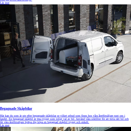
Läs mer
Begagnade Skåpbilar
Här kan du som är ute efter begagnade skåpbilar se vilket utbud som finns hos våra återförsäljare runt om i
landet. En begagnad skåpbil är lika tryggt som roligt val av bil. Använd våra sökfilter för att hitta rätt bil och
låt våra återförsäljare hjälpa dig köpa en begagnad skåpbil tryggt och enkelt.
Läs mer