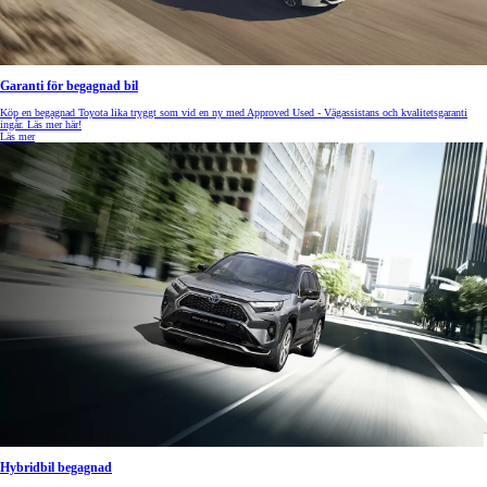
Garanti för begagnad bil
Köp en begagnad Toyota lika tryggt som vid en ny med Approved Used - Vägassistans och kvalitetsgaranti
ingår. Läs mer här!
Läs mer
Hybridbil begagnad