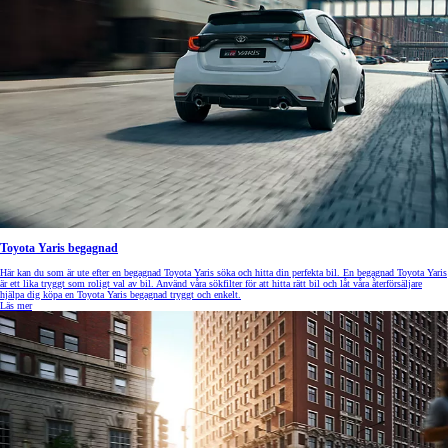
Toyota Yaris begagnad
Här kan du som är ute efter en begagnad Toyota Yaris söka och hitta din perfekta bil. En begagnad Toyota Yaris
är ett lika tryggt som roligt val av bil. Använd våra sökfilter för att hitta rätt bil och låt våra återförsäljare
hjälpa dig köpa en Toyota Yaris begagnad tryggt och enkelt.
Läs mer