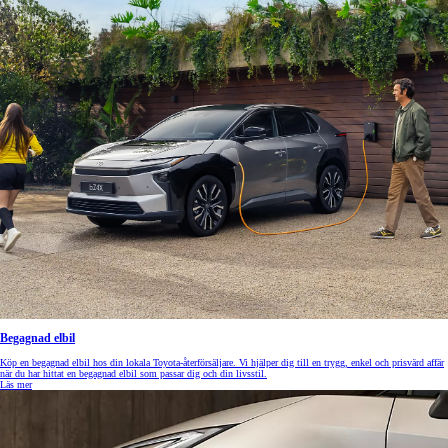
Begagnad elbil
Köp en begagnad elbil hos din lokala Toyota-återförsäljare. Vi hjälper dig till en trygg, enkel och prisvärd affär
när du har hittat en begagnad elbil som passar dig och din livsstil.
Läs mer