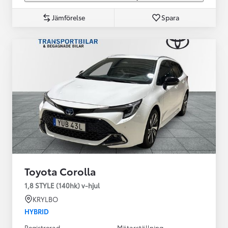
Jämförelse
Spara
Toyota Corolla
1,8 STYLE (140hk) v-hjul
KRYLBO
HYBRID
Registrerad
Mätarställning