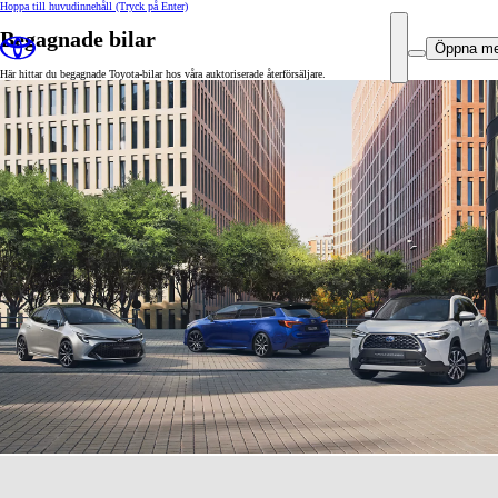
Hoppa till huvudinnehåll
(Tryck på Enter)
Begagnade bilar
Öppna m
Här hittar du begagnade Toyota-bilar hos våra auktoriserade återförsäljare.