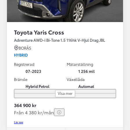
Toyota Yaris Cross
Adventure AWD-i Bi-Tone 1.5 116hk V-Hjul Drag JBL
BORÅS
HYBRID
Registrerad
Mätarställning
07-2023
1 256 mil
Bränsle
Växellåda
Hybrid Petrol
Automat
Visa mer
364 900 kr
Från 4 380 kr/mån
Läs mer