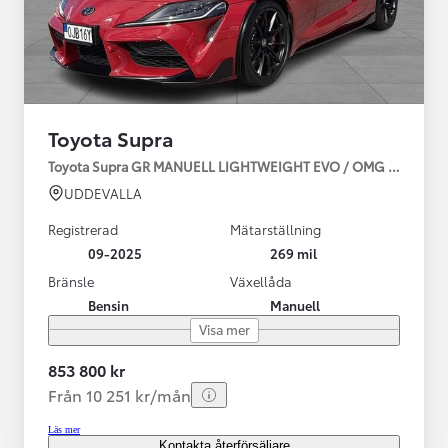
Toyota Supra
Toyota Supra GR MANUELL LIGHTWEIGHT EVO / OMG LEV! MOM
UDDEVALLA
Registrerad
Mätarställning
09-2025
269 mil
Bränsle
Växellåda
Bensin
Manuell
Visa mer
853 800 kr
Från 10 251 kr/mån
Läs mer
Kontakta återförsäljare