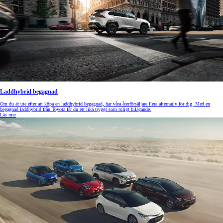
Laddhybrid begagnad
Om du är ute efter att köpa en laddhybrid begagnad, har våra återförsäljare flera alternativ för dig. Med en
begagnad laddhybrid från Toyota får du ett lika tryggt som roligt bilägande.
Läs mer