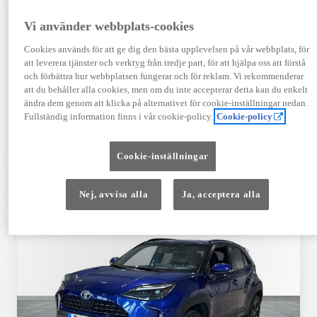
Registrerad
Mätarställning
09-2023
14 650 mil
Vi använder webbplats-cookies
Bränsle
Växellåda
Cookies används för att ge dig den bästa upplevelsen på vår webbplats, för
Hybrid Bensin
Automat
att leverera tjänster och verktyg från tredje part, för att hjälpa oss att förstå
Visa mer
och förbättra hur webbplatsen fungerar och för reklam. Vi rekommenderar
att du behåller alla cookies, men om du inte accepterar detta kan du enkelt
409 900 kr
ändra dem genom att klicka på alternativet för cookie-inställningar nedan.
Från 4 920 kr/mån
Fullständig information finns i vår cookie-policy.
Cookie-policy
Läs mer
Kontakta återförsäljare
Cookie-inställningar
Jämförelse
Spara
Nej, avvisa alla
Ja, acceptera alla