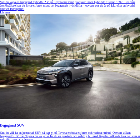
Vill du köpa en begagnad hybridbil? Vi på Toyota har varit pionjärer inom hybriddrift sedan 1997. Hos våra
återförsäljare kan du hitta ett brett utbud av begagnade hybridbilar - oavsett om du är på jakt efter en hybrid
eller en laddhybrid.
Läs mer
Begagnad SUV
Om du vill ha en begagnad SUV så kan vi på Toyota erbjuda ett brett och varierat utbud. Oavsett vilken
begagnad SUV från Toyota du väljer så får du en praktisk och pålitlig bil med Toyotas välkända kvalitet som är
redo för livets alla äventyr.