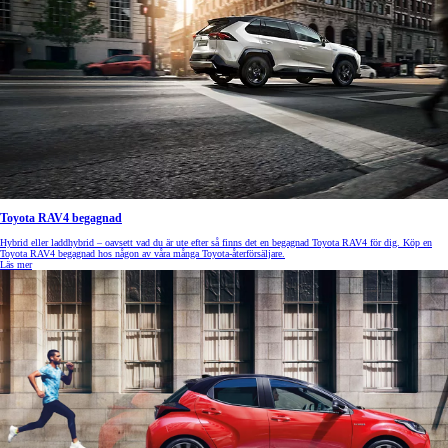
Toyota RAV4 begagnad
Hybrid eller laddhybrid – oavsett vad du är ute efter så finns det en begagnad Toyota RAV4 för dig. Köp en
Toyota RAV4 begagnad hos någon av våra många Toyota-återförsäljare.
Läs mer