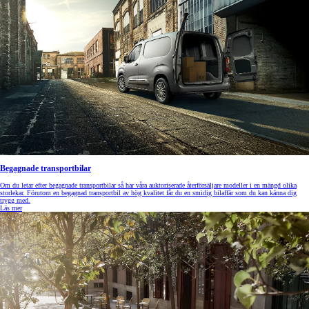
Begagnade transportbilar
Om du letar efter begagnade transportbilar så har våra auktoriserade återförsäljare modeller i en mängd olika
storlekar. Förutom en begagnad transportbil av hög kvalitet får du en smidig bilaffär som du kan känna dig
trygg med.
Läs mer