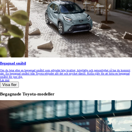
Begagnad småbil
Om du letar efter en begagnad småbil som erbjuder hög kvalitet, körglädje och personlighet så har du kommit
rätt. En begagnad småbil från Toyota erbjuder allt det och mycket därtill. Kolla själv för att hitta en begagnad
småbil för just dig.
Läs mer
Visa fler
Begagnade Toyota-modeller