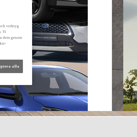
 och verktyg
. Vi
dra dem genom
kie-
eptera alla