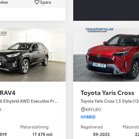
else
Spara
Från 350 900 kr
Från 3 450 kr/mån
 RAV4
Toyota Yaris Cross
Easy Billån
Nya GR GT
4 Elhybrid AWD Executive Premium Drag 360-kamera JBL
Toyota Yaris Cross 1,5 Style (1
The soul lives on
A
KRYLBO
HYBRID
Mätarställning
Registrerad
Mätarstä
019
17 470 mil
09-2025
2