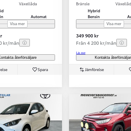
Växellåda
Bränsle
Växellå
id
Hybrid
in
Automat
Bensin
A
Visa mer
Visa mer
r
349 900 kr
70 kr/mån
Från 4 200 kr/mån
Läs mer
ontakta återförsäljare
Kontakta återförsälja
else
Spara
Jämförelse