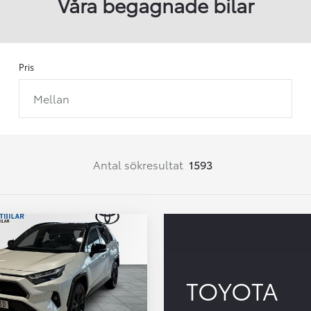
Våra begagnade bilar
Pris
Mellan
Från 257 900 kr
Från 2 535 kr/mån
Easy Billån
Corolla
Antal sökresultat
1593
HYBRID
TOYOTA