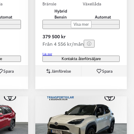
da
Bränsle
Växellåda
Hybrid
utomat
Bensin
Automat
Visa mer
379 500 kr
Från 4 556 kr/mån
Läs mer
re
Kontakta återförsäljare
Spara
Jämförelse
Spara