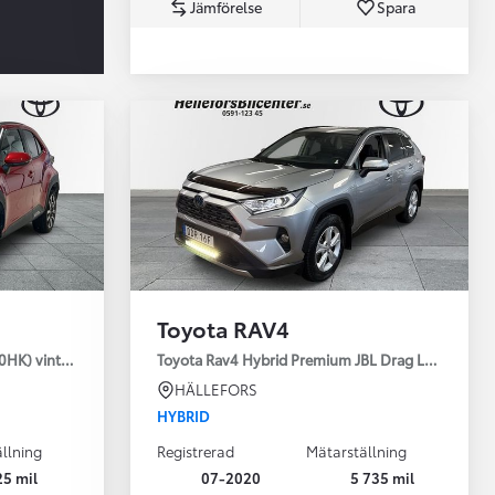
Jämförelse
Spara
Toyota Professio
När varje jobb r
Toyota RAV4
30HK) vinterhjul
Toyota Rav4 Hybrid Premium JBL Drag Led ramp V
HÄLLEFORS
HYBRID
llning
Registrerad
Mätarställning
25 mil
07-2020
5 735 mil