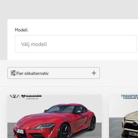
Modell
Välj modell
Från 238 900 kr
Från 2 349 kr/mån
Easy Billån
GR Yaris
Fler sökalternativ
BENSIN