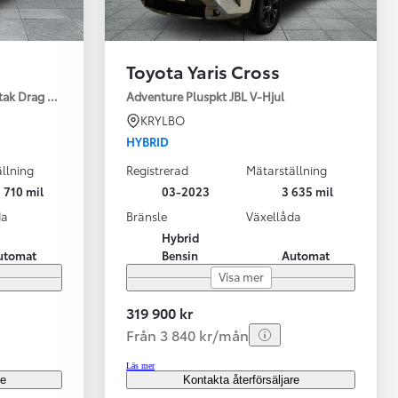
Toyota Yaris Cross
tak Drag Motorv Vhjul
Adventure Pluspkt JBL V-Hjul
KRYLBO
HYBRID
llning
Registrerad
Mätarställning
 710 mil
03-2023
3 635 mil
da
Bränsle
Växellåda
Hybrid
utomat
Bensin
Automat
Visa mer
319 900 kr
Från 3 840 kr/mån
Läs mer
re
Kontakta återförsäljare