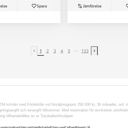
else
Spara
Jämförelse
...
1
2
3
4
5
133
Previous page
Next page
 kr/mån med Fördelslån vid försäljningspris 250 000 kr, 36 månader, ord. rör
ingsavgift och aviavgift tillkommer. Med reservation för avvikelser, prisföränd
ing tillhandahålles av er Toyotaåterförsäljare.
nv=production&sortOrder=published&disabledFilters=usedCarBrand&brands=38