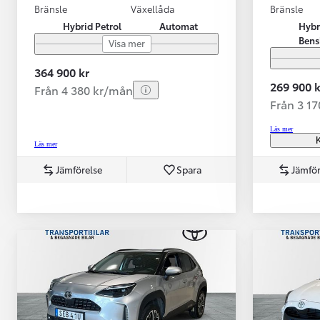
Bränsle
Växellåda
Bränsle
Hybrid Petrol
Automat
Hybr
Bens
Visa mer
364 900 kr
269 900 k
Från 4 380 kr/mån
Från 3 1
Läs mer
K
Läs mer
Jämförelse
Spara
Jämför