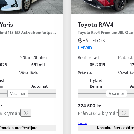
Yaris
Toyota RAV4
ybrid 115 5D Active komfortpaket
Toyota Rav4 Premium JBL Glas
HÄLLEFORS
HYBRID
Mätarställning
Registrerad
Mätarstä
2025
691 mil
05-2019
12
Växellåda
Bränsle
Växellå
id
Hybrid
in
Automat
Bensin
A
Visa mer
Visa mer
r
324 500 kr
99 kr/mån
Från 3 813 kr/mån
Läs mer
ontakta återförsäljare
Kontakta återförsälja