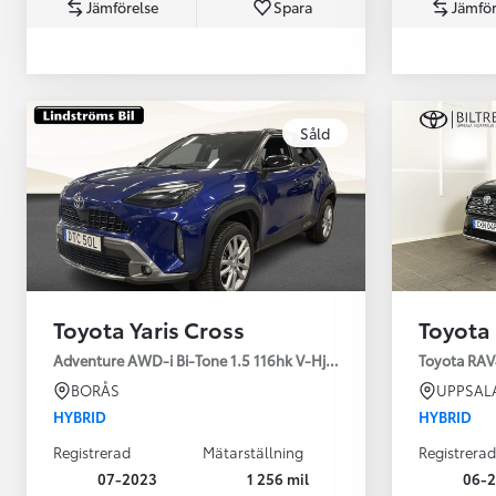
Jämförelse
Spara
Jämför
Såld
Från 360 900 kr
Från 3 548 kr/mån
Toyota Yaris Cross
Toyota
Easy Billån
Toyota GR Supra
Adventure AWD-i Bi-Tone 1.5 116hk V-Hjul Drag JBL
Toyota RAV
BENSIN
BORÅS
UPPSAL
HYBRID
HYBRID
Registrerad
Mätarställning
Registrerad
07-2023
1 256 mil
06-2