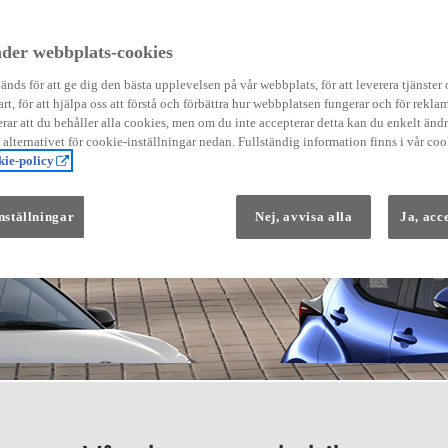
der webbplats-cookies
nds för att ge dig den bästa upplevelsen på vår webbplats, för att leverera tjänster
art, för att hjälpa oss att förstå och förbättra hur webbplatsen fungerar och för reklam
Från 569 900 kr
ar att du behåller alla cookies, men om du inte accepterar detta kan du enkelt än
Från 3 958 kr/mån
å alternativet för cookie-inställningar nedan. Fullständig information finns i vår coo
ie-policy
Yaris
HYBRID
nställningar
Nej, avvisa alla
Ja, acc