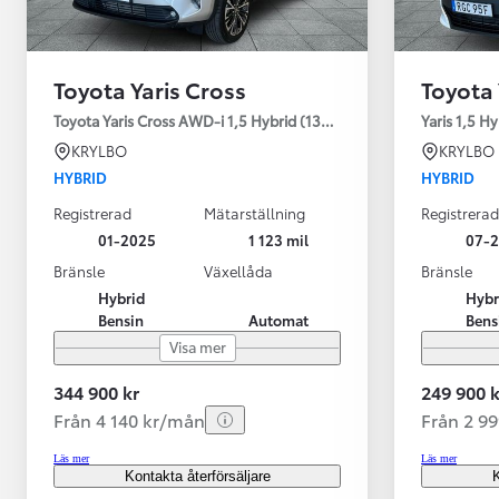
Toyota Yaris Cross
Toyota 
Toyota Yaris Cross AWD-i 1,5 Hybrid (130HK) Style V-hjul
Yaris 1,5 H
KRYLBO
KRYLBO
HYBRID
HYBRID
Registrerad
Mätarställning
Registrerad
01-2025
1 123 mil
07-
Bränsle
Växellåda
Bränsle
Hybrid
Hybr
Bensin
Automat
Bens
Visa mer
344 900 kr
249 900 k
Från 4 140 kr/mån
Från 2 9
Läs mer
Läs mer
Kontakta återförsäljare
K