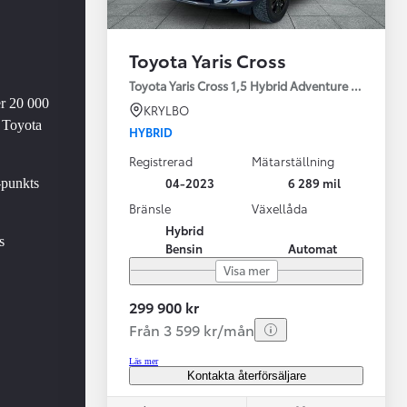
Toyota Yaris Cross
Toyota Yaris Cross 1,5 Hybrid Adventure Drag V-Hj
er 20 000
KRYLBO
 Toyota
HYBRID
Registrerad
Mätarställning
Vi har Sveriges mest nöjda biläg
Nya elbil
04-2023
6 289 mil
-punkts
Läs mer
Elbilar f
Bränsle
Växellåda
Hybrid
s
Bensin
Automat
Visa mer
299 900 kr
Från 3 599 kr/mån
Läs mer
Kontakta återförsäljare