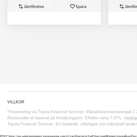
Jämförelse
Spara
Jämför
Från 852 900 kr
VILLKOR
*Finansiering via Toyota Financial Services: Månadskostnadsexempel 2 234
Restskulden är baserad på försäljningspris. Effektiv ränta 7,47%. Uppläggn
Toyota Financial Services. Ett bindande, utförligare och individuell beräkn
POST https://usc-webcomponents.toyota-europe.com/v1/car-filter/se/sv?carFilter=used&brand=toyota&uscE