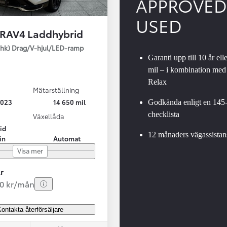
APPROVED
USED
 RAV4 Laddhybrid
SBIL!
hk) Drag/V-hjul/LED-ramp
Garanti upp till 10 år ell
mil – i kombination med
Relax
Mätarställning
Från 324 900 kr
2023
14 650 mil
Godkända enligt en 145
Från 3 194 kr/mån
checklista
Växellåda
id
Toyota C-HR
12 månaders vägassistan
in
Automat
HYBRID & LADDHYBRID
Visa mer
r
20 kr/mån
ontakta återförsäljare