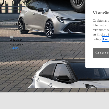
Vi använ
Cookies anvä
Från 479 900 kr
från tredje p
Från 3 333 kr/mån
rekommender
att klicka p
policy.
Cook
Easy Billån
Nya Aygo X
HYBRID
Cookie-i