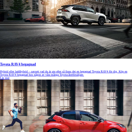
Toyota RAV4 begagnad
Hybrid eller laddhybrid – oavsett vad du är ute efter så finns det en begagnad Toyota RAV4 för dig. Köp en
Toyota RAV4 begagnad hos någon av våra många Toyota-återförsäljare.
Läs mer