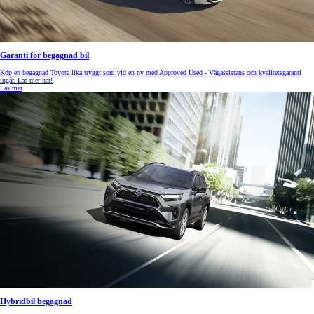
Garanti för begagnad bil
Köp en begagnad Toyota lika tryggt som vid en ny med Approved Used - Vägassistans och kvalitetsgaranti
ingår. Läs mer här!
Läs mer
Hybridbil begagnad