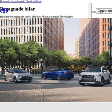
Hoppa till huvudinnehåll
(Tryck på Enter)
Begagnade bilar
Öppna m
Här hittar du begagnade Toyota-bilar hos våra auktoriserade återförsäljare.