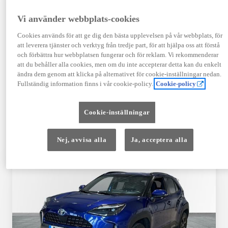
TOYOTA APPROVED
Vi använder webbplats-cookies
USED
Cookies används för att ge dig den bästa upplevelsen på vår webbplats, för
att leverera tjänster och verktyg från tredje part, för att hjälpa oss att förstå
och förbättra hur webbplatsen fungerar och för reklam. Vi rekommenderar
Garanti upp till 10 år eller 20 000 mil – i
att du behåller alla cookies, men om du inte accepterar detta kan du enkelt
kombination med Toyota Relax
ändra dem genom att klicka på alternativet för cookie-inställningar nedan.
Fullständig information finns i vår cookie-policy.
Cookie-policy
Godkända enligt en 145-punkts checklista
Cookie-inställningar
12 månaders vägassistans
Nej, avvisa alla
Ja, acceptera alla