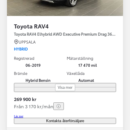
Toyota RAV4
Toyota RAV4 Elhybrid AWD Executive Premium Drag 360-kamera 
UPPSALA
HYBRID
Registrerad
Mätarställning
06-2019
17 470 mil
Bränsle
Växellåda
Hybrid Bensin
Automat
Visa mer
269 900 kr
Från 3 170 kr/mån
Läs mer
Kontakta återförsäljare