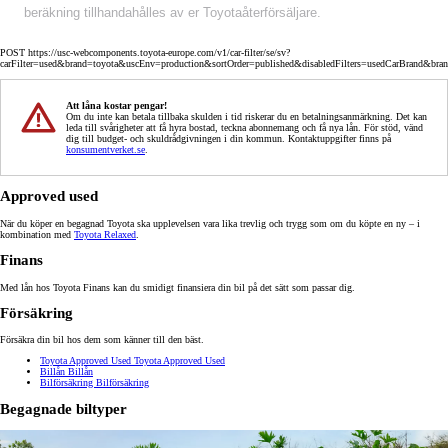
beräkning tillhandahålles av er Toyotaåterförsäljare.
POST https://usc-webcomponents.toyota-europe.com/v1/car-filter/se/sv?
carFilter=used&brand=toyota&uscEnv=production&sortOrder=published&disabledFilters=usedCarBrand&bra
Att låna kostar pengar!
Om du inte kan betala tillbaka skulden i tid riskerar du en betalningsanmärkning. Det kan
leda till svårigheter att få hyra bostad, teckna abonnemang och få nya lån. För stöd, vänd
dig till budget- och skuldrådgivningen i din kommun. Kontaktuppgifter finns på
konsumentverket.se
.
Approved used
När du köper en begagnad Toyota ska upplevelsen vara lika trevlig och trygg som om du köpte en ny – i
kombination med
Toyota Relaxed
.
Finans
Med lån hos Toyota Finans kan du smidigt finansiera din bil på det sätt som passar dig.
Försäkring
Försäkra din bil hos dem som känner till den bäst.
Toyota Approved Used
Toyota Approved Used
Billån
Billån
Bilförsäkring
Bilförsäkring
Begagnade biltyper