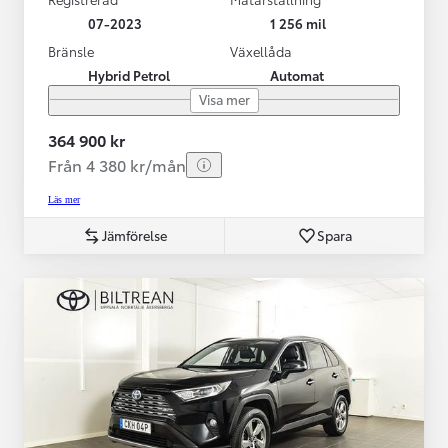
07-2023
1 256 mil
Bränsle
Växellåda
Hybrid Petrol
Automat
Visa mer
364 900 kr
Från 4 380 kr/mån
Läs mer
Jämförelse
Spara