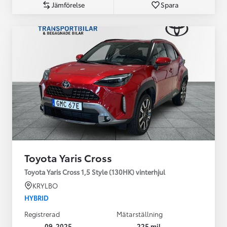
Jämförelse
Spara
Toyota Yaris Cross
Toyota Yaris Cross 1,5 Style (130HK) vinterhjul
KRYLBO
HYBRID
Registrerad
Mätarställning
09-2025
225 mil