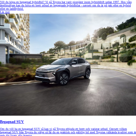
Vill du köpa en begagnad hybridbil? Vi på Toyota har varit pionjärer inom hybriddrift sedan 1997. Hos våra
återförsäljare kan du hitta ett brett utbud av begagnade hybridbilar - oavsett om du är på jakt efter en hybrid
eller en laddhybrid.
Läs mer
Begagnad SUV
Om du vill ha en begagnad SUV så kan vi på Toyota erbjuda ett brett och varierat utbud. Oavsett vilken
begagnad SUV från Toyota du väljer så får du en praktisk och pålitlig bil med Toyotas välkända kvalitet som är
redo för livets alla äventyr.