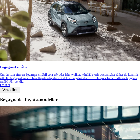
Begagnad småbil
Om du letar efter en begagnad småbil som erbjuder hög kvalitet, körglädje och personlighet så har du kommit
rätt. En begagnad småbil från Toyota erbjuder allt det och mycket därtill. Kolla själv för att hitta en begagnad
småbil för just dig.
Läs mer
Visa fler
Begagnade Toyota-modeller