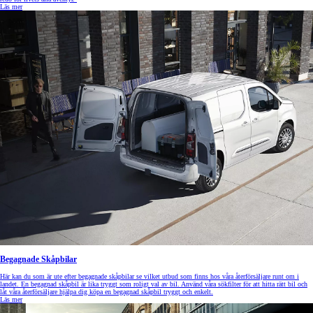
Läs mer
Begagnade Skåpbilar
Här kan du som är ute efter begagnade skåpbilar se vilket utbud som finns hos våra återförsäljare runt om i
landet. En begagnad skåpbil är lika tryggt som roligt val av bil. Använd våra sökfilter för att hitta rätt bil och
låt våra återförsäljare hjälpa dig köpa en begagnad skåpbil tryggt och enkelt.
Läs mer