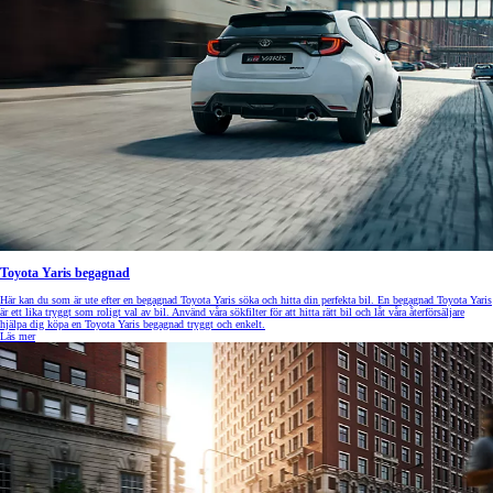
Toyota Yaris begagnad
Här kan du som är ute efter en begagnad Toyota Yaris söka och hitta din perfekta bil. En begagnad Toyota Yaris
är ett lika tryggt som roligt val av bil. Använd våra sökfilter för att hitta rätt bil och låt våra återförsäljare
hjälpa dig köpa en Toyota Yaris begagnad tryggt och enkelt.
Läs mer