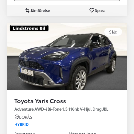
Jämförelse
Spara
Såld
Toyota Yaris Cross
Adventure AWD-i Bi-Tone 1.5 116hk V-Hjul Drag JBL
BORÅS
HYBRID
Registrerad
Mätarställning