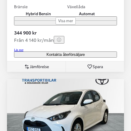
Bränsle
Växellåda
Hybrid Bensin
Automat
Visa mer
344 900 kr
Från 4 140 kr/mån
Läs mer
Kontakta återförsäljare
Jämförelse
Spara