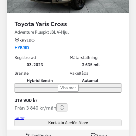
Toyota Yaris Cross
Adventure Pluspkt JBL V-Hjul
KRYLBO
HYBRID
Registrerad
Mätarställning
03-2023
3 635 mil
Bränsle
Växellåda
Hybrid Bensin
Automat
Visa mer
319 900 kr
Från 3 840 kr/mån
Läs mer
Kontakta återförsäljare
Jämförelse
Spara