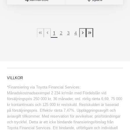
1
2
3
4
First Page
Previous page
Next page
Last Page
VILLKOR
*Finansiering via Toyota Financial Services:
Månadskostnadsexempel 2 234 kr/mån med Fördelslån vid
försäljningspris 250 000 kr, 36 månader, ord. rörlig ränta 6,69, 75 000
kr kontantinsats och 125 000 kr restskuld. Restskulden är baserad
på försäljningspris. Effektiv ränta 7,47%. Uppläggningsavgift och
aviavgift tillkommer. Med reservation för avvikelser, prisförändringar
och tryckfel. Detta är ett icke bindande finansieringsförslag från
Toyota Financial Services. Ett bindande, utförligare och individuell