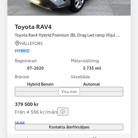
Toyota RAV4
Toyota Rav4 Hybrid Premium JBL Drag Led ramp Vhjul motorv
HÄLLEFORS
HYBRID
Registrerad
Mätarställning
07-2020
5 735 mil
Bränsle
Växellåda
Hybrid Bensin
Automat
Visa mer
379 500 kr
Från 4 556 kr/mån
Läs mer
Kontakta återförsäljare