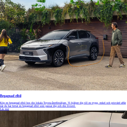
Begagnad elbil
Köp en begagnad elbil hos din lokala Toyota-återförsäljare. Vi hjälper dig till en trygg, enkel och prisvärd affär
när du har hittat en begagnad elbil som passar dig och din livsstil.
Läs mer