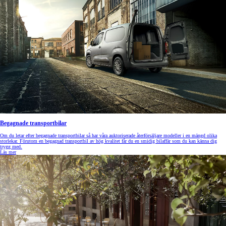
Begagnade transportbilar
Om du letar efter begagnade transportbilar så har våra auktoriserade återförsäljare modeller i en mängd olika
storlekar. Förutom en begagnad transportbil av hög kvalitet får du en smidig bilaffär som du kan känna dig
trygg med.
Läs mer