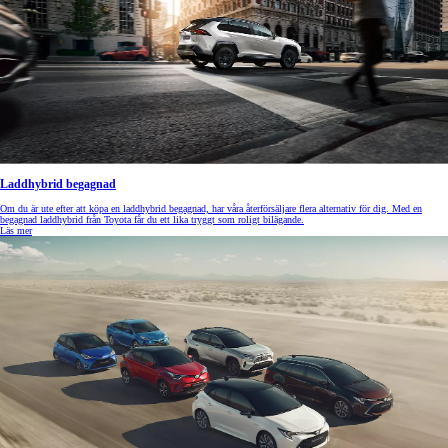
Laddhybrid begagnad
Om du är ute efter att köpa en laddhybrid begagnad, har våra återförsäljare flera alternativ för dig. Med en
begagnad laddhybrid från Toyota får du ett lika tryggt som roligt bilägande.
Läs mer