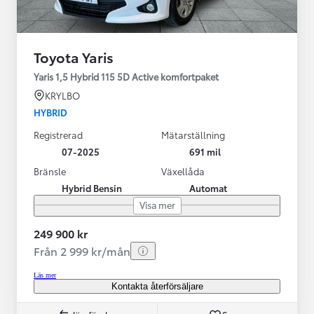
Toyota Yaris
Yaris 1,5 Hybrid 115 5D Active komfortpaket
KRYLBO
HYBRID
Registrerad
Mätarställning
07-2025
691 mil
Bränsle
Växellåda
Hybrid Bensin
Automat
Visa mer
249 900 kr
Från 2 999 kr/mån
Läs mer
Kontakta återförsäljare