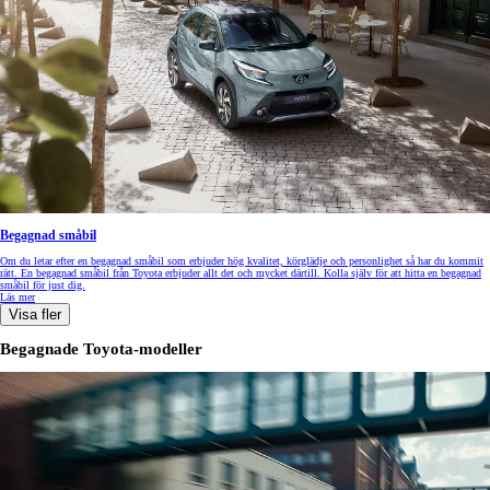
Begagnad småbil
Om du letar efter en begagnad småbil som erbjuder hög kvalitet, körglädje och personlighet så har du kommit
rätt. En begagnad småbil från Toyota erbjuder allt det och mycket därtill. Kolla själv för att hitta en begagnad
småbil för just dig.
Läs mer
Visa fler
Begagnade Toyota-modeller