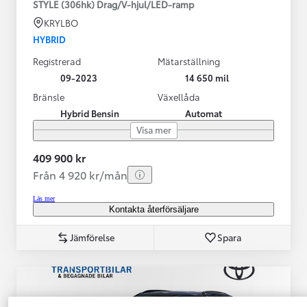
STYLE (306hk) Drag/V-hjul/LED-ramp
KRYLBO
HYBRID
Registrerad
Mätarställning
09-2023
14 650 mil
Bränsle
Växellåda
Hybrid Bensin
Automat
Visa mer
409 900 kr
Från 4 920 kr/mån
Läs mer
Kontakta återförsäljare
Jämförelse
Spara