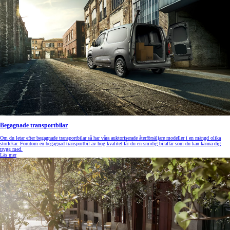
Begagnade transportbilar
Om du letar efter begagnade transportbilar så har våra auktoriserade återförsäljare modeller i en mängd olika
storlekar. Förutom en begagnad transportbil av hög kvalitet får du en smidig bilaffär som du kan känna dig
trygg med.
Läs mer