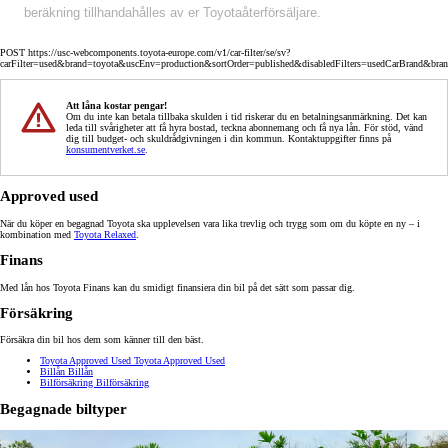
beräkning tillhandahålles av er Toyotaåterförsäljare.
POST https://usc-webcomponents.toyota-europe.com/v1/car-filter/se/sv?
carFilter=used&brand=toyota&uscEnv=production&sortOrder=published&disabledFilters=usedCarBrand&bra
Att låna kostar pengar!
Om du inte kan betala tillbaka skulden i tid riskerar du en betalningsanmärkning. Det kan
leda till svårigheter att få hyra bostad, teckna abonnemang och få nya lån. För stöd, vänd
dig till budget- och skuldrådgivningen i din kommun. Kontaktuppgifter finns på
konsumentverket.se
.
Approved used
När du köper en begagnad Toyota ska upplevelsen vara lika trevlig och trygg som om du köpte en ny – i
kombination med
Toyota Relaxed
.
Finans
Med lån hos Toyota Finans kan du smidigt finansiera din bil på det sätt som passar dig.
Försäkring
Försäkra din bil hos dem som känner till den bäst.
Toyota Approved Used
Toyota Approved Used
Billån
Billån
Bilförsäkring
Bilförsäkring
Begagnade biltyper