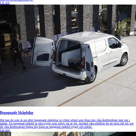
Läs mer
Begagnade Skåpbilar
Här kan du som är ute efter begagnade skåpbilar se vilket utbud som finns hos våra återförsäljare runt om i
landet. En begagnad skåpbil är lika tryggt som roligt val av bil. Använd våra sökfilter för att hitta rätt bil och
låt våra återförsäljare hjälpa dig köpa en begagnad skåpbil tryggt och enkelt.
Läs mer