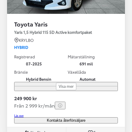
Toyota Yaris
Yaris 1,5 Hybrid 115 5D Active komfortpaket
KRYLBO
HYBRID
Registrerad
Mätarställning
07-2025
691 mil
Bränsle
Växellåda
Hybrid Bensin
Automat
Visa mer
249 900 kr
Från 2 999 kr/mån
Läs mer
Kontakta återförsäljare