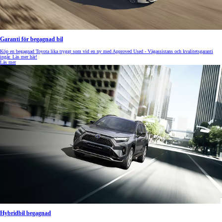
Garanti för begagnad bil
Köp en begagnad Toyota lika tryggt som vid en ny med Approved Used - Vägassistans och kvalitetsgaranti
ingår. Läs mer här!
Läs mer
Hybridbil begagnad