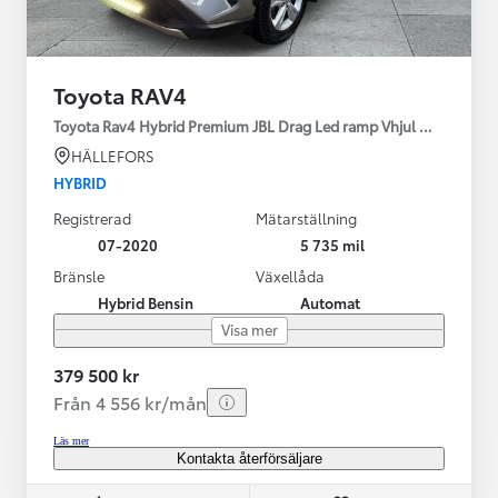
Toyota RAV4
Toyota Rav4 Hybrid Premium JBL Drag Led ramp Vhjul motorv
HÄLLEFORS
HYBRID
Registrerad
Mätarställning
07-2020
5 735 mil
Bränsle
Växellåda
Hybrid Bensin
Automat
Visa mer
379 500 kr
Från 4 556 kr/mån
Läs mer
Kontakta återförsäljare