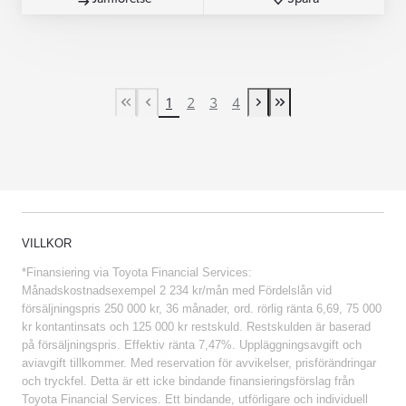
1
2
3
4
First Page
Previous page
Next page
Last Page
VILLKOR
*Finansiering via Toyota Financial Services:
Månadskostnadsexempel 2 234 kr/mån med Fördelslån vid
försäljningspris 250 000 kr, 36 månader, ord. rörlig ränta 6,69, 75 000
kr kontantinsats och 125 000 kr restskuld. Restskulden är baserad
på försäljningspris. Effektiv ränta 7,47%. Uppläggningsavgift och
aviavgift tillkommer. Med reservation för avvikelser, prisförändringar
och tryckfel. Detta är ett icke bindande finansieringsförslag från
Toyota Financial Services. Ett bindande, utförligare och individuell