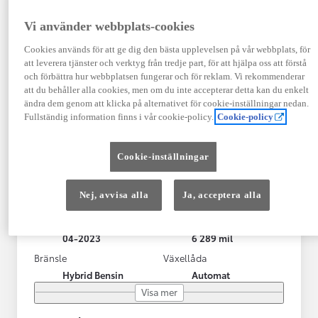
Vi använder webbplats-cookies
Cookies används för att ge dig den bästa upplevelsen på vår webbplats, för
att leverera tjänster och verktyg från tredje part, för att hjälpa oss att förstå
och förbättra hur webbplatsen fungerar och för reklam. Vi rekommenderar
att du behåller alla cookies, men om du inte accepterar detta kan du enkelt
ändra dem genom att klicka på alternativet för cookie-inställningar nedan.
Fullständig information finns i vår cookie-policy.
Cookie-policy
Toyota Yaris Cross
Cookie-inställningar
Toyota Yaris Cross 1,5 Hybrid Adventure Drag V-Hjul
KRYLBO
Nej, avvisa alla
Ja, acceptera alla
HYBRID
Registrerad
Mätarställning
04-2023
6 289 mil
Bränsle
Växellåda
Hybrid Bensin
Automat
Visa mer