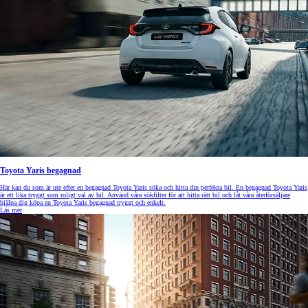
Toyota Yaris begagnad
Här kan du som är ute efter en begagnad Toyota Yaris söka och hitta din perfekta bil. En begagnad Toyota Yaris
är ett lika tryggt som roligt val av bil. Använd våra sökfilter för att hitta rätt bil och låt våra återförsäljare
hjälpa dig köpa en Toyota Yaris begagnad tryggt och enkelt.
Läs mer