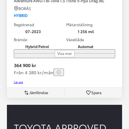
Adventure AWD-i Bi-Tone 1.5 116hk V-Hjul Drag JBL
BORÅS
HYBRID
Registrerad
Mätarställning
07-2023
1 256 mil
Bränsle
Växellåda
Hybrid Petrol
Automat
Visa mer
364 900 kr
Från 4 380 kr/mån
Läs mer
Jämförelse
Spara
TOYOTA APPROVED