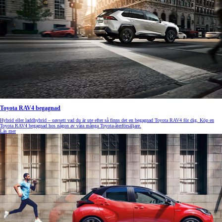
Toyota RAV4 begagnad
Hybrid eller laddhybrid – oavsett vad du är ute efter så finns det en begagnad Toyota RAV4 för dig. Köp en
Toyota RAV4 begagnad hos någon av våra många Toyota-återförsäljare.
Läs mer