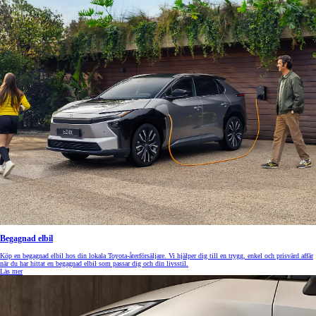
Begagnad elbil
Köp en begagnad elbil hos din lokala Toyota-återförsäljare. Vi hjälper dig till en trygg, enkel och prisvärd affär
när du har hittat en begagnad elbil som passar dig och din livsstil.
Läs mer