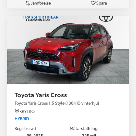
Jämförelse
Spara
Toyota Yaris Cross
Toyota Yaris Cross 1,5 Style (130HK) vinterhjul
KRYLBO
HYBRID
Registrerad
Mätarställning
09-2025
225 mil