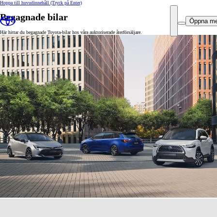
Hoppa till huvudinnehåll
(Tryck på Enter)
Begagnade bilar
Öppna m
Här hittar du begagnade Toyota-bilar hos våra auktoriserade återförsäljare.