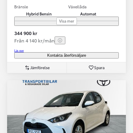
Bränsle
Växellåda
Hybrid Bensin
Automat
Visa mer
344 900 kr
Från 4 140 kr/mån
Läs mer
Kontakta återförsäljare
Jämförelse
Spara