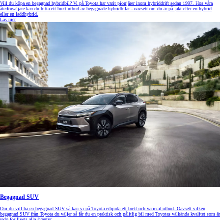
Vill du köpa en begagnad hybridbil? Vi på Toyota har varit pionjärer inom hybriddrift sedan 1997. Hos våra
återförsäljare kan du hitta ett brett utbud av begagnade hybridbilar - oavsett om du är på jakt efter en hybrid
eller en laddhybrid.
Läs mer
Begagnad SUV
Om du vill ha en begagnad SUV så kan vi på Toyota erbjuda ett brett och varierat utbud. Oavsett vilken
begagnad SUV från Toyota du väljer så får du en praktisk och pålitlig bil med Toyotas välkända kvalitet som är
redo för livets alla äventyr.