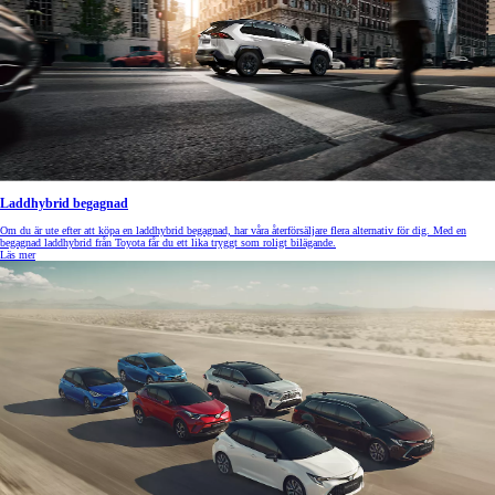
Laddhybrid begagnad
Om du är ute efter att köpa en laddhybrid begagnad, har våra återförsäljare flera alternativ för dig. Med en
begagnad laddhybrid från Toyota får du ett lika tryggt som roligt bilägande.
Läs mer