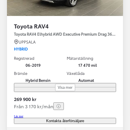
Toyota RAV4
Toyota RAV4 Elhybrid AWD Executive Premium Drag 360-kamera 
UPPSALA
HYBRID
Registrerad
Mätarställning
06-2019
17 470 mil
Bränsle
Växellåda
Hybrid Bensin
Automat
Visa mer
269 900 kr
Från 3 170 kr/mån
Läs mer
Kontakta återförsäljare