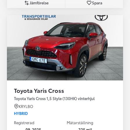
Jämförelse
Spara
Toyota Yaris Cross
Toyota Yaris Cross 1,5 Style (130HK) vinterhjul
KRYLBO
HYBRID
Registrerad
Mätarställning
09-2025
225 mil