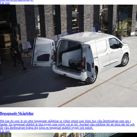
Läs mer
Begagnade Skåpbilar
Här kan du som är ute efter begagnade skåpbilar se vilket utbud som finns hos våra återförsäljare runt om i
landet. En begagnad skåpbil är lika tryggt som roligt val av bil. Använd våra sökfilter för att hitta rätt bil och
låt våra återförsäljare hjälpa dig köpa en begagnad skåpbil tryggt och enkelt.
Läs mer