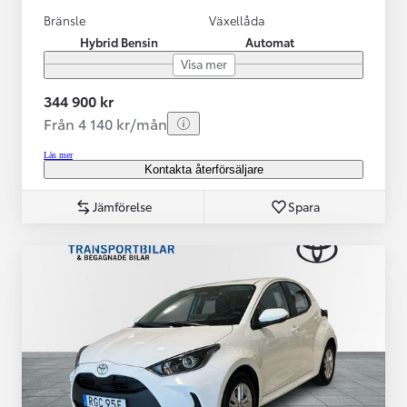
Bränsle
Växellåda
Hybrid Bensin
Automat
Visa mer
344 900 kr
Från 4 140 kr/mån
Läs mer
Kontakta återförsäljare
Jämförelse
Spara