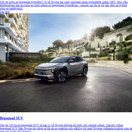
Vill du köpa en begagnad hybridbil? Vi på Toyota har varit pionjärer inom hybriddrift sedan 1997. Hos våra
återförsäljare kan du hitta ett brett utbud av begagnade hybridbilar - oavsett om du är på jakt efter en hybrid
eller en laddhybrid.
Läs mer
Begagnad SUV
Om du vill ha en begagnad SUV så kan vi på Toyota erbjuda ett brett och varierat utbud. Oavsett vilken
begagnad SUV från Toyota du väljer så får du en praktisk och pålitlig bil med Toyotas välkända kvalitet som är
redo för livets alla äventyr.