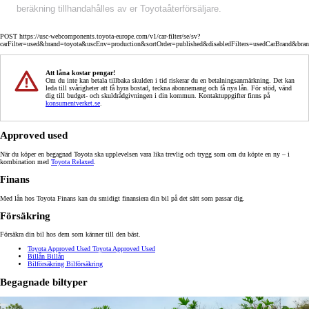
beräkning tillhandahålles av er Toyotaåterförsäljare.
POST https://usc-webcomponents.toyota-europe.com/v1/car-filter/se/sv?
carFilter=used&brand=toyota&uscEnv=production&sortOrder=published&disabledFilters=usedCarBrand&bra
Att låna kostar pengar!
Om du inte kan betala tillbaka skulden i tid riskerar du en betalningsanmärkning. Det kan
leda till svårigheter att få hyra bostad, teckna abonnemang och få nya lån. För stöd, vänd
dig till budget- och skuldrådgivningen i din kommun. Kontaktuppgifter finns på
konsumentverket.se
.
Approved used
När du köper en begagnad Toyota ska upplevelsen vara lika trevlig och trygg som om du köpte en ny – i
kombination med
Toyota Relaxed
.
Finans
Med lån hos Toyota Finans kan du smidigt finansiera din bil på det sätt som passar dig.
Försäkring
Försäkra din bil hos dem som känner till den bäst.
Toyota Approved Used
Toyota Approved Used
Billån
Billån
Bilförsäkring
Bilförsäkring
Begagnade biltyper