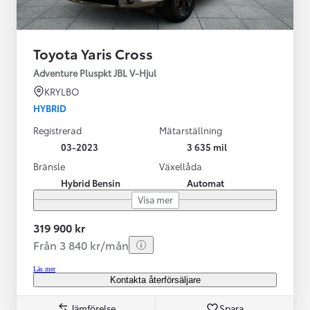
Toyota Yaris Cross
Adventure Pluspkt JBL V-Hjul
KRYLBO
HYBRID
Registrerad
Mätarställning
03-2023
3 635 mil
Bränsle
Växellåda
Hybrid Bensin
Automat
Visa mer
319 900 kr
Från 3 840 kr/mån
Läs mer
Kontakta återförsäljare
Jämförelse
Spara