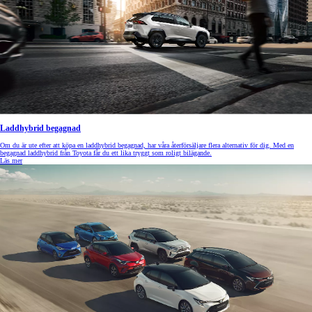
Laddhybrid begagnad
Om du är ute efter att köpa en laddhybrid begagnad, har våra återförsäljare flera alternativ för dig. Med en
begagnad laddhybrid från Toyota får du ett lika tryggt som roligt bilägande.
Läs mer