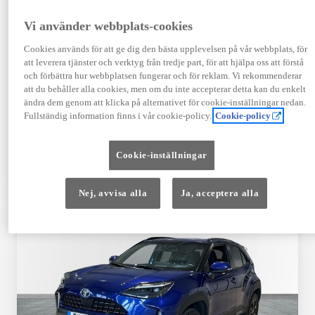
Registrerad
Mätarställning
09-2023
14 650 mil
Vi använder webbplats-cookies
Bränsle
Växellåda
Cookies används för att ge dig den bästa upplevelsen på vår webbplats, för
Hybrid Bensin
Automat
att leverera tjänster och verktyg från tredje part, för att hjälpa oss att förstå
Visa mer
och förbättra hur webbplatsen fungerar och för reklam. Vi rekommenderar
att du behåller alla cookies, men om du inte accepterar detta kan du enkelt
409 900 kr
ändra dem genom att klicka på alternativet för cookie-inställningar nedan.
Från 4 920 kr/mån
Fullständig information finns i vår cookie-policy.
Cookie-policy
Läs mer
Kontakta återförsäljare
Cookie-inställningar
Jämförelse
Spara
Nej, avvisa alla
Ja, acceptera alla