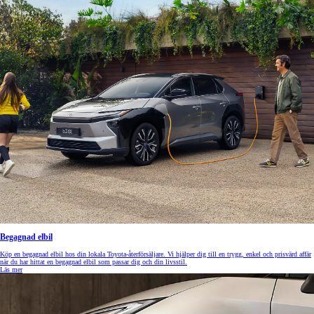
Begagnad elbil
Köp en begagnad elbil hos din lokala Toyota-återförsäljare. Vi hjälper dig till en trygg, enkel och prisvärd affär
när du har hittat en begagnad elbil som passar dig och din livsstil.
Läs mer