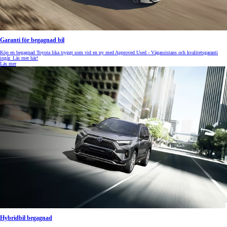
Garanti för begagnad bil
Köp en begagnad Toyota lika tryggt som vid en ny med Approved Used - Vägassistans och kvalitetsgaranti
ingår. Läs mer här!
Läs mer
Hybridbil begagnad