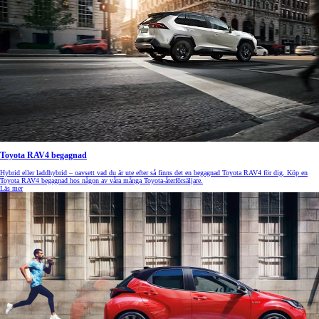
Toyota RAV4 begagnad
Hybrid eller laddhybrid – oavsett vad du är ute efter så finns det en begagnad Toyota RAV4 för dig. Köp en
Toyota RAV4 begagnad hos någon av våra många Toyota-återförsäljare.
Läs mer