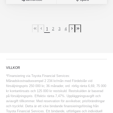
1
2
3
4
First Page
Previous page
Next page
Last Page
VILLKOR
*Finansiering via Toyota Financial Services:
Månadskostnadsexempel 2 234 kr/mån med Fördelslån vid
försäljningspris 250 000 kr, 36 månader, ord. rörlig ränta 6,69, 75 000
kr kontantinsats och 125 000 kr restskuld. Restskulden är baserad
på försäljningspris. Effektiv ränta 7,47%. Uppläggningsavgift och
aviavgift tillkommer. Med reservation för avvikelser, prisförändringar
och tryckfel. Detta är ett icke bindande finansieringsförslag från
Toyota Financial Services. Ett bindande, utförligare och individuell