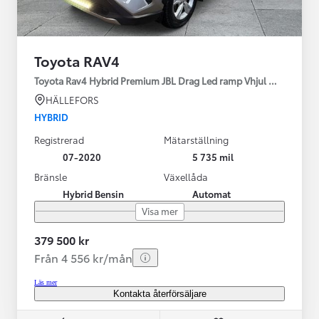
Toyota RAV4
Toyota Rav4 Hybrid Premium JBL Drag Led ramp Vhjul motorv
HÄLLEFORS
HYBRID
Registrerad
Mätarställning
07-2020
5 735 mil
Bränsle
Växellåda
Hybrid Bensin
Automat
Visa mer
379 500 kr
Från 4 556 kr/mån
Läs mer
Kontakta återförsäljare