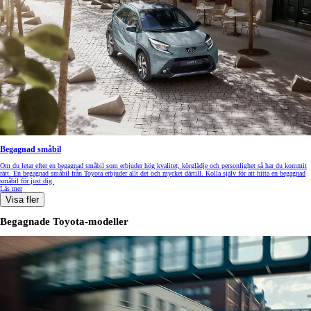
Begagnad småbil
Om du letar efter en begagnad småbil som erbjuder hög kvalitet, körglädje och personlighet så har du kommit
rätt. En begagnad småbil från Toyota erbjuder allt det och mycket därtill. Kolla själv för att hitta en begagnad
småbil för just dig.
Läs mer
Visa fler
Begagnade Toyota-modeller