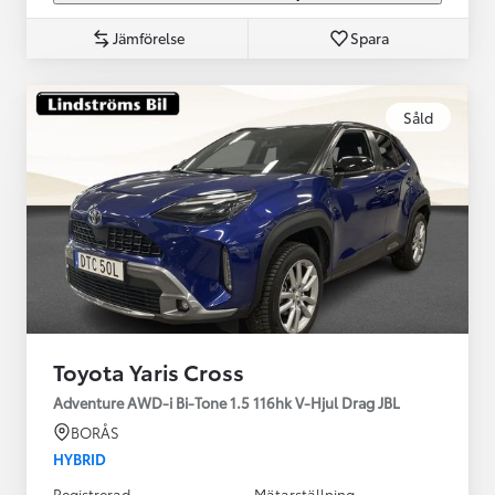
Jämförelse
Spara
Såld
Toyota Yaris Cross
Adventure AWD-i Bi-Tone 1.5 116hk V-Hjul Drag JBL
BORÅS
HYBRID
Registrerad
Mätarställning