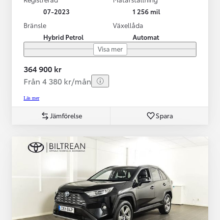
07-2023
1 256 mil
Bränsle
Växellåda
Hybrid Petrol
Automat
Visa mer
364 900 kr
Från 4 380 kr/mån
Läs mer
Jämförelse
Spara