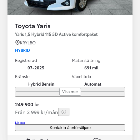
Toyota Yaris
Yaris 1,5 Hybrid 115 5D Active komfortpaket
KRYLBO
HYBRID
Registrerad
Mätarställning
07-2025
691 mil
Bränsle
Växellåda
Hybrid Bensin
Automat
Visa mer
249 900 kr
Från 2 999 kr/mån
Läs mer
Kontakta återförsäljare