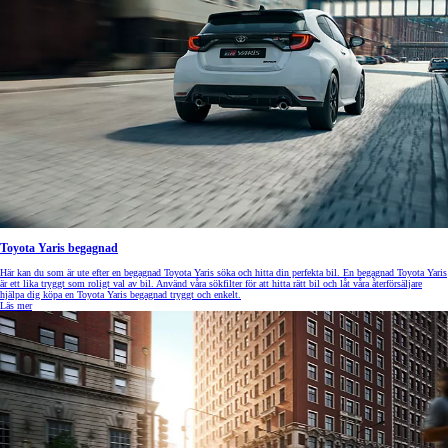
Toyota Yaris begagnad
Här kan du som är ute efter en begagnad Toyota Yaris söka och hitta din perfekta bil. En begagnad Toyota Yaris
är ett lika tryggt som roligt val av bil. Använd våra sökfilter för att hitta rätt bil och låt våra återförsäljare
hjälpa dig köpa en Toyota Yaris begagnad tryggt och enkelt.
Läs mer