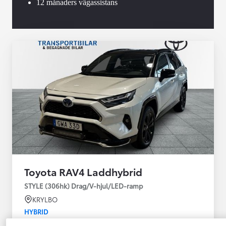
12 månaders vägassistans
Toyota RAV4 Laddhybrid
STYLE (306hk) Drag/V-hjul/LED-ramp
KRYLBO
HYBRID