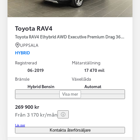
Toyota RAV4
Toyota RAV4 Elhybrid AWD Executive Premium Drag 360-kamera 
UPPSALA
HYBRID
Registrerad
Mätarställning
06-2019
17 470 mil
Bränsle
Växellåda
Hybrid Bensin
Automat
Visa mer
269 900 kr
Från 3 170 kr/mån
Läs mer
Kontakta återförsäljare