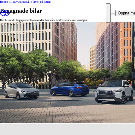
Hoppa till huvudinnehåll
(Tryck på Enter)
Begagnade bilar
Öppna m
Här hittar du begagnade Toyota-bilar hos våra auktoriserade återförsäljare.