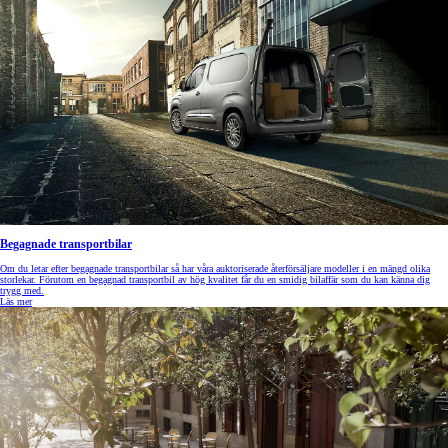
Begagnade transportbilar
Om du letar efter begagnade transportbilar så har våra auktoriserade återförsäljare modeller i en mängd olika
storlekar. Förutom en begagnad transportbil av hög kvalitet får du en smidig bilaffär som du kan känna dig
trygg med.
Läs mer