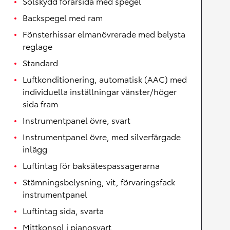
Solskydd förarsida med spegel
Backspegel med ram
Fönsterhissar elmanövrerade med belysta
reglage
Standard
Luftkonditionering, automatisk (AAC) med
individuella inställningar vänster/höger
sida fram
Instrumentpanel övre, svart
Instrumentpanel övre, med silverfärgade
inlägg
Luftintag för baksätespassagerarna
Stämningsbelysning, vit, förvaringsfack
instrumentpanel
Luftintag sida, svarta
Mittkonsol i pianosvart