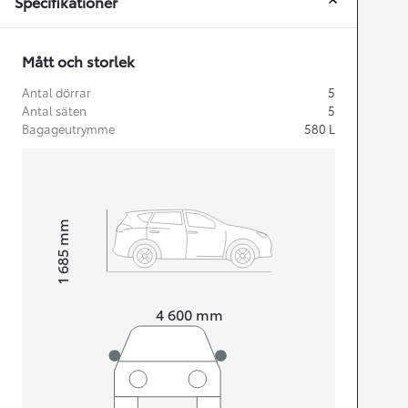
Specifikationer
Mått och storlek
Antal dörrar
5
Antal säten
5
Bagageutrymme
580
L
mm
1 685
Height
Length
4 600
mm