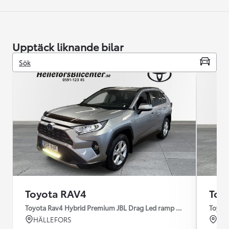
Upptäck liknande bilar
Sök
Toyota RAV4
Toy
Toyota Rav4 Hybrid Premium JBL Drag Led ramp Vhjul motorv
Toyot
HÄLLEFORS
HÄ