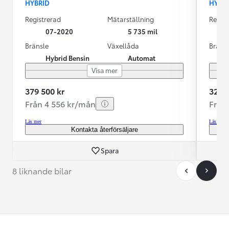
HYBRID
HYBR
Registrerad
Mätarställning
Regist
07-2020
5 735 mil
Bränsle
Växellåda
Bräns
Hybrid Bensin
Automat
Visa mer
379 500 kr
324 5
Från 4 556 kr/mån
Från
Läs mer
Läs mer
Kontakta återförsäljare
Spara
8 liknande bilar