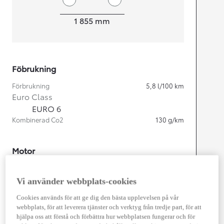
Width
1 855
mm
Föbrukning
Förbrukning
5,8
l/100 km
Euro Class
EURO 6
Kombinerad Co2
130
g/km
Motor
Cylindrar
4
Kapacitet
2 487
cc
Vi använder webbplats-cookies
Effekt
163
kw (222 hk)
Cookies används för att ge dig den bästa upplevelsen på vår
webbplats, för att leverera tjänster och verktyg från tredje part, för att
Prestanda
hjälpa oss att förstå och förbättra hur webbplatsen fungerar och för