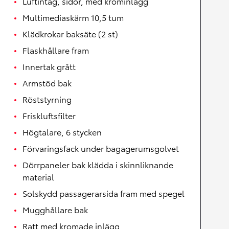
Luftintag, sidor, med krominlägg
Multimediaskärm 10,5 tum
Klädkrokar baksäte (2 st)
Flaskhållare fram
Innertak grått
Armstöd bak
Röststyrning
Friskluftsfilter
Högtalare, 6 stycken
Förvaringsfack under bagagerumsgolvet
Dörrpaneler bak klädda i skinnliknande
material
Solskydd passagerarsida fram med spegel
Mugghållare bak
Ratt med kromade inlägg