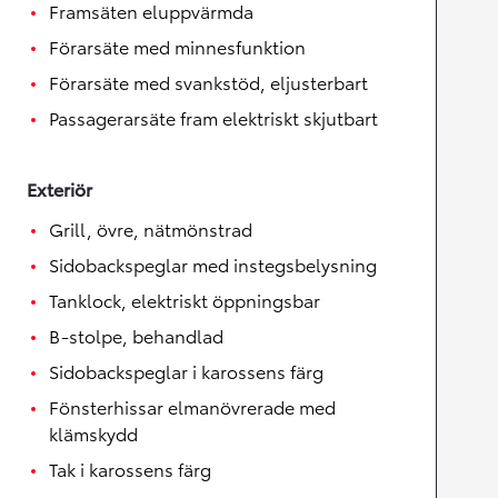
Framsäten eluppvärmda
Förarsäte med minnesfunktion
Förarsäte med svankstöd, eljusterbart
Passagerarsäte fram elektriskt skjutbart
Exteriör
Grill, övre, nätmönstrad
Sidobackspeglar med instegsbelysning
Tanklock, elektriskt öppningsbar
B-stolpe, behandlad
Sidobackspeglar i karossens färg
Fönsterhissar elmanövrerade med
klämskydd
Tak i karossens färg