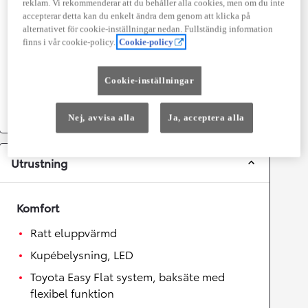
reklam. Vi rekommenderar att du behåller alla cookies, men om du inte
Topphastighet
180
km/h
accepterar detta kan du enkelt ändra dem genom att klicka på
Acceleration 0-100km/h
8,1
sekunder
alternativet för cookie-inställningar nedan. Fullständig information
finns i vår cookie-policy.
Cookie-policy
Växellåda
Cookie-inställningar
Drivhjul
Fyrhjulsdrift
Växellåda
Automat
Nej, avvisa alla
Ja, acceptera alla
Utrustning
Komfort
Ratt eluppvärmd
Kupébelysning, LED
Toyota Easy Flat system, baksäte med
flexibel funktion