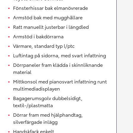
Fönsterhissar bak elmanövrerade
Armstöd bak med mugghållare
Ratt manuellt justerbar i längdled
Armstöd i bakdörrarna
Värmare, standard typ l/ptc
Luftintag på sidorna, med svart infattning
Dörrpaneler fram klädda i skinnliknande
material
Mittkonsol med pianosvart infattning runt
multimediadisplayen
Bagagerumsgolv dubbelsidigt,
textil-/plastmatta
Dörrar fram med hjälphandtag,
silverfärgade inlägg
Handskfack enkelt