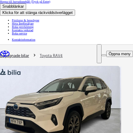
Hoppa till huvudinnehåll
(Tryck på Enter)
Snabblänkar
Klicka för att stänga räckviddsöverlägget
Prislistor & broschyrer
Hitta återförsäljare
Boka provkörning
Kontakta verkstad
Boka service
Kontaktinformation
You are here
:
Öppna meny
Begagnade bilar
Toyota RAV4