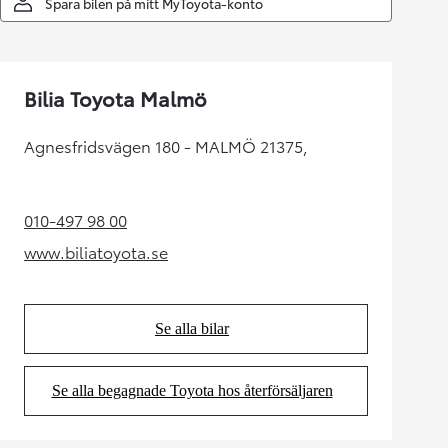
Spara bilen på mitt MyToyota-konto
Bilia Toyota Malmö
Agnesfridsvägen 180 - MALMÖ 21375,
010-497 98 00
(Opens in new tab)
www.biliatoyota.se
(Opens in new tab)
Se alla bilar
(Opens in new tab)
Se alla begagnade Toyota hos återförsäljaren
(Opens in new tab)