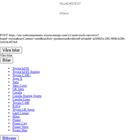
VILLKORSTEXT
Villkor
POST https://usc-webcomponents.toyota-europe.com/v1/used-stock-cars/se/sv?
brand=toyota&uscContext=used&uscEnv=production&vehicleForSaleId=a2096f1e-2ff5-409b-b28b-
5c024c497fe4
Våra bilar
Våra bilar
Bilar
Toyota bZ4X
Toyota bZ4X Touring
Toyota C-HR+
Aygo X
Yaris
Yaris Cross
GR Yaris
Corolla
Corolla Touring Sports
Corolla Cross
Toyota C-HR
RAV4
Toyota GR Supra
Land Cruiser
Hilux
Proace
Proace City
Proace Verso
Proace Max
Biltyper