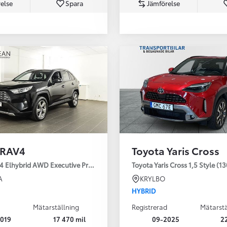
else
Spara
Jämförelse
Från 350 900 kr
Från 3 450 kr/mån
 RAV4
Toyota Yaris Cross
Easy Billån
Nya GR GT
4 Elhybrid AWD Executive Premium Drag 360-kamera JBL
Toyota Yaris Cross 1,5 Style (1
The soul lives on
A
KRYLBO
HYBRID
Mätarställning
Registrerad
Mätarstä
019
17 470 mil
09-2025
2