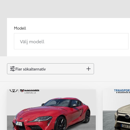
Modell
Välj modell
Från 238 900 kr
Från 2 349 kr/mån
Easy Billån
GR Yaris
Fler sökalternativ
BENSIN