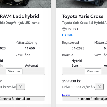
 RAV4 Laddhybrid
Toyota Yaris Cross
SBIL!
hk) Drag/V-hjul/LED-ramp
Toyota Yaris Cross 1,5 Hybrid 
KRYLBO
HYBRID
Mätarställning
Registrerad
Mätarstä
Från 324 900 kr
2023
14 650 mil
04-2023
6 
Från 3 194 kr/mån
Växellåda
Bränsle
Växellå
id
Hybrid
Toyota C-HR
in
Automat
Bensin
A
HYBRID & LADDHYBRID
Visa mer
Visa mer
r
299 900 kr
20 kr/mån
Från 3 599 kr/mån
Läs mer
ontakta återförsäljare
Kontakta återförsälja