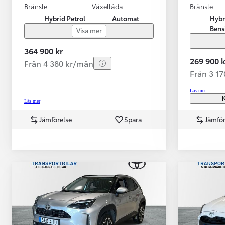
Bränsle
Växellåda
Bränsle
Hybrid Petrol
Automat
Hybr
Bens
Visa mer
364 900 kr
269 900 k
Från 4 380 kr/mån
Från 3 1
Läs mer
K
Läs mer
Jämförelse
Spara
Jämför