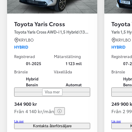
Toyota Yaris Cross
Toyota 
Toyota Yaris Cross AWD-i 1,5 Hybrid (130HK) Style V-hjul
Yaris 1,5 H
KRYLBO
KRYLBO
HYBRID
HYBRID
Registrerad
Mätarställning
Registrerad
01-2025
1 123 mil
07-
Bränsle
Växellåda
Bränsle
Hybrid
Hybr
Bensin
Automat
Bens
Visa mer
344 900 kr
249 900 k
Från 4 140 kr/mån
Från 2 9
Läs mer
Läs mer
Kontakta återförsäljare
K