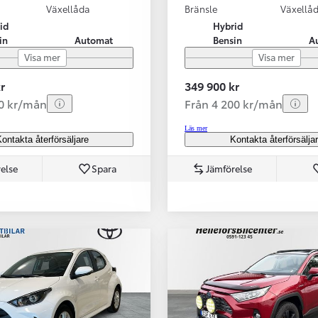
Växellåda
Bränsle
Växellå
id
Hybrid
in
Automat
Bensin
A
Visa mer
Visa mer
r
349 900 kr
70 kr/mån
Från 4 200 kr/mån
Läs mer
ontakta återförsäljare
Kontakta återförsälja
else
Spara
Jämförelse