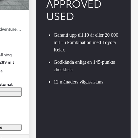
APPROVED
USED
Adventure Drag V-Hjul
Garanti upp till 10 år eller 20 000
mil – i kombination med Toyota
Relax
llning
Vi har Sveriges mest nöjda biläg
Nya elbil
289 mil
Godkända enligt en 145-punkts
Läs mer
Elbilar f
checklista
da
12 månaders vägassistans
utomat
re