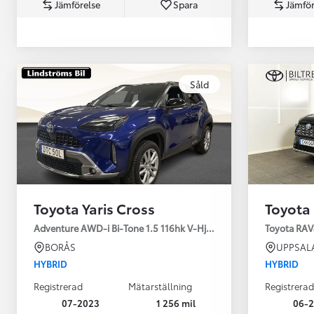
Jämförelse
Spara
Jämför
Såld
Från 360 900 kr
Från 3 548 kr/mån
Toyota Yaris Cross
Toyota
Easy Billån
Toyota GR Supra
Adventure AWD-i Bi-Tone 1.5 116hk V-Hjul Drag JBL
Toyota RAV
BENSIN
BORÅS
UPPSAL
HYBRID
HYBRID
Registrerad
Mätarställning
Registrerad
07-2023
1 256 mil
06-2