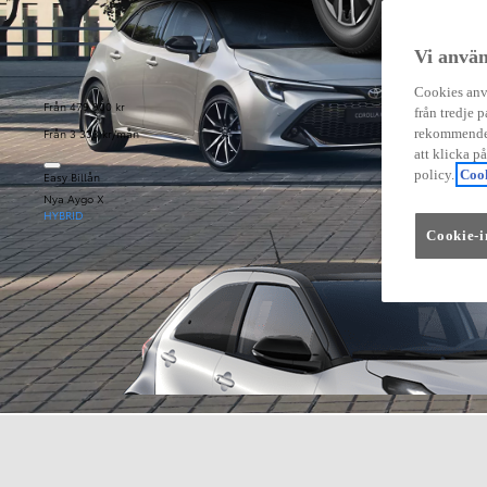
Vi använ
Cookies anvä
Från 479 900 kr
från tredje p
Från 3 333 kr/mån
rekommender
att klicka p
policy.
Cook
Easy Billån
Nya Aygo X
HYBRID
Cookie-i