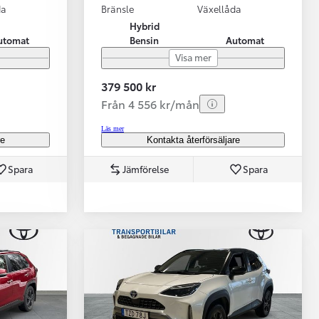
da
Bränsle
Växellåda
Hybrid
utomat
Bensin
Automat
Visa mer
379 500 kr
Från 4 556 kr/mån
Läs mer
re
Kontakta återförsäljare
Spara
Jämförelse
Spara