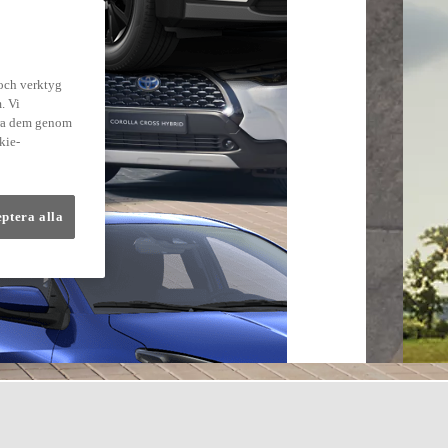
 och verktyg
. Vi
dra dem genom
kie-
eptera alla