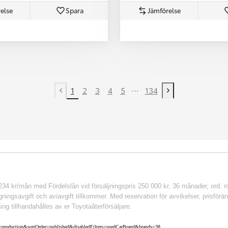
else
Spara
Jämförelse
...
1
2
3
4
5
134
Previous page
Next page
 kr/mån med Fördelslån vid försäljningspris 250 000 kr, 36 månader, ord. rör
ingsavgift och aviavgift tillkommer. Med reservation för avvikelser, prisföränd
ing tillhandahålles av er Toyotaåterförsäljare.
nv=production&sortOrder=published&disabledFilters=usedCarBrand&brands=38