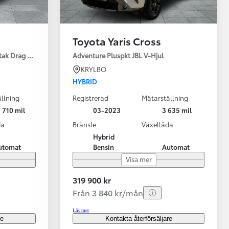
Toyota Yaris Cross
tak Drag Motorv Vhjul
Adventure Pluspkt JBL V-Hjul
KRYLBO
HYBRID
llning
Registrerad
Mätarställning
 710 mil
03-2023
3 635 mil
da
Bränsle
Växellåda
Hybrid
utomat
Bensin
Automat
Visa mer
319 900 kr
Från 3 840 kr/mån
Läs mer
re
Kontakta återförsäljare