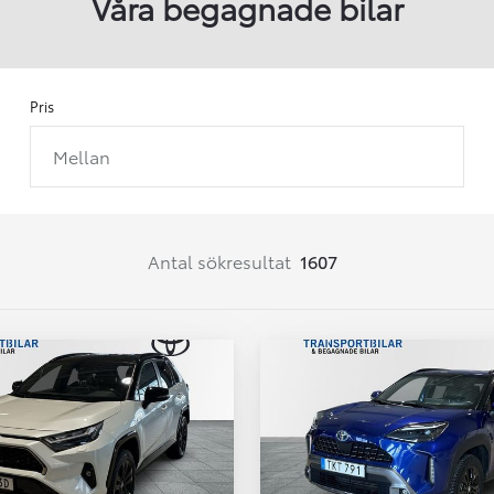
Våra begagnade bilar
Pris
Mellan
Från 257 900 kr
Från 2 535 kr/mån
Easy Billån
Corolla
Antal sökresultat
1607
HYBRID