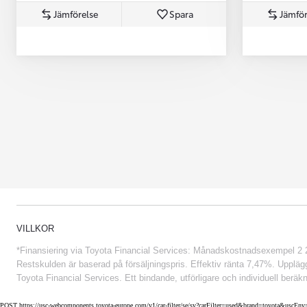
Jämförelse
Spara
Jämför
Från 852 900 kr
VILLKOR
*Finansiering via Toyota Financial Services: Månadskostnadsexempel 2 234
Restskulden är baserad på försäljningspris. Effektiv ränta 7,47%. Uppläggn
Toyota Financial Services. Ett bindande, utförligare och individuell beräkn
POST https://usc-webcomponents.toyota-europe.com/v1/car-filter/se/sv?carFilter=used&brand=toyota&uscE