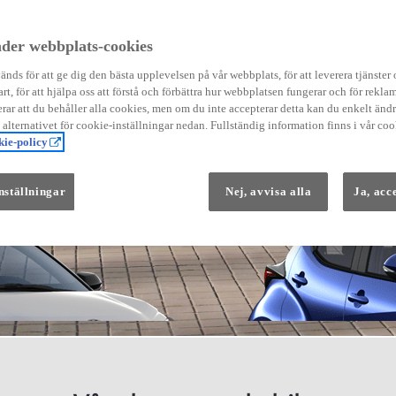
der webbplats-cookies
nds för att ge dig den bästa upplevelsen på vår webbplats, för att leverera tjänster
art, för att hjälpa oss att förstå och förbättra hur webbplatsen fungerar och för reklam
Från 569 900 kr
ar att du behåller alla cookies, men om du inte accepterar detta kan du enkelt än
Från 3 958 kr/mån
å alternativet för cookie-inställningar nedan. Fullständig information finns i vår coo
ie-policy
Yaris
HYBRID
nställningar
Nej, avvisa alla
Ja, acc