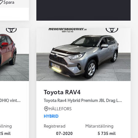
Spara
Toyota Professio
När varje jobb r
Toyota RAV4
30HK) vinterhjul
Toyota Rav4 Hybrid Premium JBL Drag Led ramp V
HÄLLEFORS
HYBRID
llning
Registrerad
Mätarställning
25 mil
07-2020
5 735 mil