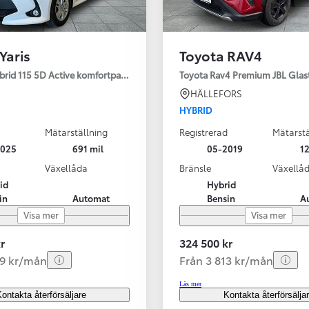
Yaris
Toyota RAV4
ybrid 115 5D Active komfortpaket
Toyota Rav4 Premium JBL Glas
HÄLLEFORS
HYBRID
Mätarställning
Registrerad
Mätarstä
2025
691 mil
05-2019
12
Växellåda
Bränsle
Växellå
id
Hybrid
in
Automat
Bensin
A
Visa mer
Visa mer
r
324 500 kr
99 kr/mån
Från 3 813 kr/mån
Läs mer
ontakta återförsäljare
Kontakta återförsälja