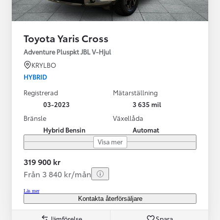
Toyota Yaris Cross
Adventure Pluspkt JBL V-Hjul
KRYLBO
HYBRID
Registrerad
Mätarställning
03-2023
3 635 mil
Bränsle
Växellåda
Hybrid Bensin
Automat
Visa mer
319 900 kr
Från 3 840 kr/mån
Läs mer
Kontakta återförsäljare
Jämförelse
Spara