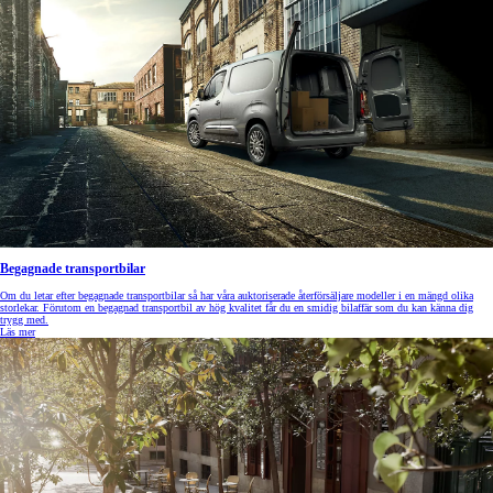
Begagnade transportbilar
Om du letar efter begagnade transportbilar så har våra auktoriserade återförsäljare modeller i en mängd olika
storlekar. Förutom en begagnad transportbil av hög kvalitet får du en smidig bilaffär som du kan känna dig
trygg med.
Läs mer