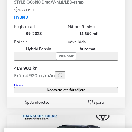
STYLE (306hk) Drag/V-hjul/LED-ramp
KRYLBO
HYBRID
Registrerad
Mätarställning
09-2023
14 650 mil
Bränsle
Växellåda
Hybrid Bensin
Automat
Visa mer
409 900 kr
Från 4 920 kr/mån
Läs mer
Kontakta återförsäljare
Jämförelse
Spara