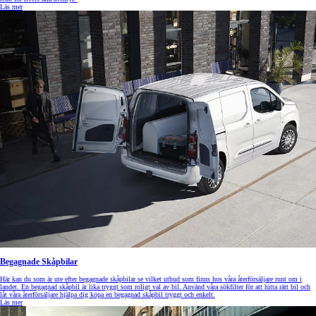
Läs mer
Begagnade Skåpbilar
Här kan du som är ute efter begagnade skåpbilar se vilket utbud som finns hos våra återförsäljare runt om i
landet. En begagnad skåpbil är lika tryggt som roligt val av bil. Använd våra sökfilter för att hitta rätt bil och
låt våra återförsäljare hjälpa dig köpa en begagnad skåpbil tryggt och enkelt.
Läs mer