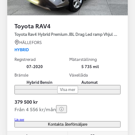
Toyota RAV4
Toyota Rav4 Hybrid Premium JBL Drag Led ramp Vhjul motorv
HÄLLEFORS
HYBRID
Registrerad
Mätarställning
07-2020
5 735 mil
Bränsle
Växellåda
Hybrid Bensin
Automat
Visa mer
379 500 kr
Från 4 556 kr/mån
Läs mer
Kontakta återförsäljare