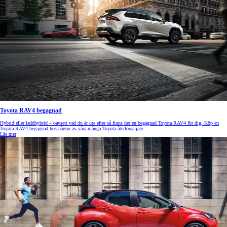
Toyota RAV4 begagnad
Hybrid eller laddhybrid – oavsett vad du är ute efter så finns det en begagnad Toyota RAV4 för dig. Köp en
Toyota RAV4 begagnad hos någon av våra många Toyota-återförsäljare.
Läs mer