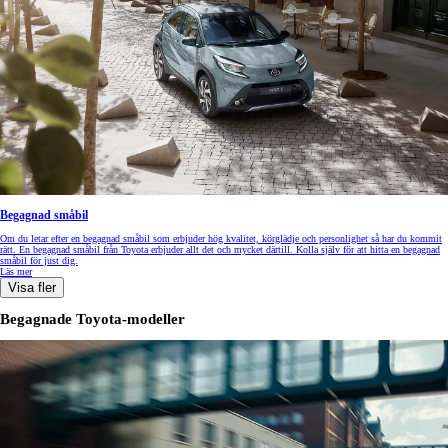
Begagnad småbil
Om du letar efter en begagnad småbil som erbjuder hög kvalitet, körglädje och personlighet så har du kommit
rätt. En begagnad småbil från Toyota erbjuder allt det och mycket därtill. Kolla själv för att hitta en begagnad
småbil för just dig.
Läs mer
Visa fler
Begagnade Toyota-modeller