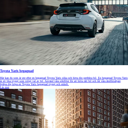
Toyota Yaris begagnad
Här kan du som är ute efter en begagnad Toyota Yaris söka och hitta din perfekta bil. En begagnad Toyota Yaris
är ett lika tryggt som roligt val av bil. Använd våra sökfilter för att hitta rätt bil och låt våra återförsäljare
hjälpa dig köpa en Toyota Yaris begagnad tryggt och enkelt.
Läs mer