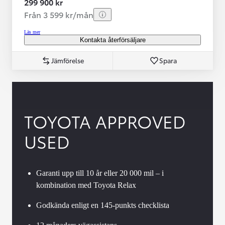
299 900 kr
Från 3 599 kr/mån
Läs mer
Kontakta återförsäljare
Jämförelse
Spara
TOYOTA APPROVED
USED
Garanti upp till 10 år eller 20 000 mil – i
kombination med Toyota Relax
Godkända enligt en 145-punkts checklista