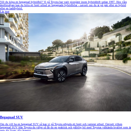
Vill du köpa en begagnad hybridbil? Vi på Toyota har varit pionjärer inom hybriddrift sedan 1997. Hos våra
återförsäljare kan du hitta ett brett utbud av begagnade hybridbilar - oavsett om du är på jakt efter en hybrid
eller en laddhybrid.
Läs mer
Begagnad SUV
Om du vill ha en begagnad SUV så kan vi på Toyota erbjuda ett brett och varierat utbud. Oavsett vilken
begagnad SUV från Toyota du väljer så får du en praktisk och pålitlig bil med Toyotas välkända kvalitet som är
redo för livets alla äventyr.