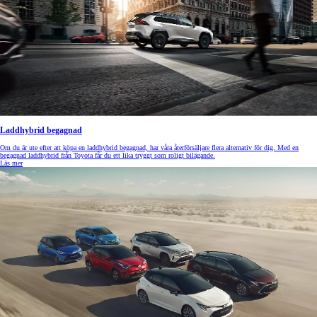
Laddhybrid begagnad
Om du är ute efter att köpa en laddhybrid begagnad, har våra återförsäljare flera alternativ för dig. Med en
begagnad laddhybrid från Toyota får du ett lika tryggt som roligt bilägande.
Läs mer