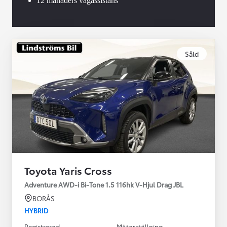
12 månaders vägassistans
Såld
Toyota Yaris Cross
Adventure AWD-i Bi-Tone 1.5 116hk V-Hjul Drag JBL
BORÅS
HYBRID
Registrerad
Mätarställning