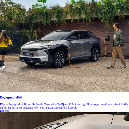
Begagnad elbil
Köp en begagnad elbil hos din lokala Toyota-återförsäljare. Vi hjälper dig till en trygg, enkel och prisvärd affär
när du har hittat en begagnad elbil som passar dig och din livsstil.
Läs mer