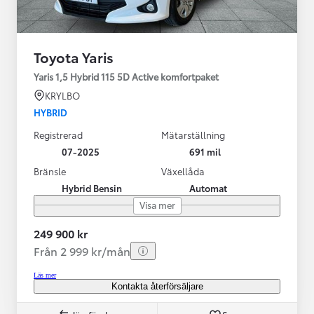
Toyota Yaris
Yaris 1,5 Hybrid 115 5D Active komfortpaket
KRYLBO
HYBRID
Registrerad
Mätarställning
07-2025
691 mil
Bränsle
Växellåda
Hybrid Bensin
Automat
Visa mer
249 900 kr
Från 2 999 kr/mån
Läs mer
Kontakta återförsäljare