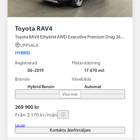
Toyota RAV4
Toyota RAV4 Elhybrid AWD Executive Premium Drag 360-kamera 
UPPSALA
HYBRID
Registrerad
Mätarställning
06-2019
17 470 mil
Bränsle
Växellåda
Hybrid Bensin
Automat
Visa mer
269 900 kr
Från 3 170 kr/mån
Läs mer
Kontakta återförsäljare