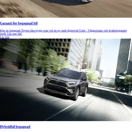
Garanti för begagnad bil
Köp en begagnad Toyota lika tryggt som vid en ny med Approved Used - Vägassistans och kvalitetsgaranti
ingår. Läs mer här!
Läs mer
Hybridbil begagnad