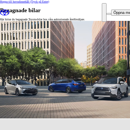
Hoppa till huvudinnehåll
(Tryck på Enter)
Begagnade bilar
Öppna m
Här hittar du begagnade Toyota-bilar hos våra auktoriserade återförsäljare.