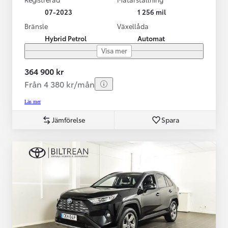
07-2023
1 256 mil
Bränsle
Växellåda
Hybrid Petrol
Automat
Visa mer
364 900 kr
Från 4 380 kr/mån
Läs mer
Jämförelse
Spara