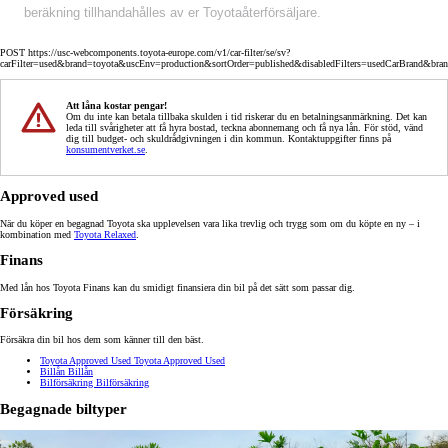
beräkning tillhandahålles av er Toyotaåterförsäljare.
POST https://usc-webcomponents.toyota-europe.com/v1/car-filter/se/sv?
carFilter=used&brand=toyota&uscEnv=production&sortOrder=published&disabledFilters=usedCarBrand&bra
Att låna kostar pengar!
Om du inte kan betala tillbaka skulden i tid riskerar du en betalningsanmärkning. Det kan
leda till svårigheter att få hyra bostad, teckna abonnemang och få nya lån. För stöd, vänd
dig till budget- och skuldrådgivningen i din kommun. Kontaktuppgifter finns på
konsumentverket.se
.
Approved used
När du köper en begagnad Toyota ska upplevelsen vara lika trevlig och trygg som om du köpte en ny – i
kombination med
Toyota Relaxed
.
Finans
Med lån hos Toyota Finans kan du smidigt finansiera din bil på det sätt som passar dig.
Försäkring
Försäkra din bil hos dem som känner till den bäst.
Toyota Approved Used
Toyota Approved Used
Billån
Billån
Bilförsäkring
Bilförsäkring
Begagnade biltyper