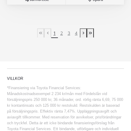
1
2
3
4
First Page
Previous page
Next page
Last Page
VILLKOR
*Finansiering via Toyota Financial Services:
Månadskostnadsexempel 2 234 kr/mån med Fördelslån vid
försäljningspris 250 000 kr, 36 månader, ord. rörlig ränta 6,69, 75 000
kr kontantinsats och 125 000 kr restskuld. Restskulden är baserad
på försäljningspris. Effektiv ränta 7,47%. Uppläggningsavgift och
aviavgift tillkommer. Med reservation för avvikelser, prisförändringar
och tryckfel. Detta är ett icke bindande finansieringsförslag från
Toyota Financial Services. Ett bindande, utförligare och individuell