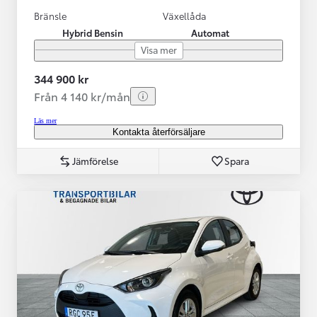
Bränsle
Växellåda
Hybrid Bensin
Automat
Visa mer
344 900 kr
Från 4 140 kr/mån
Läs mer
Kontakta återförsäljare
Jämförelse
Spara