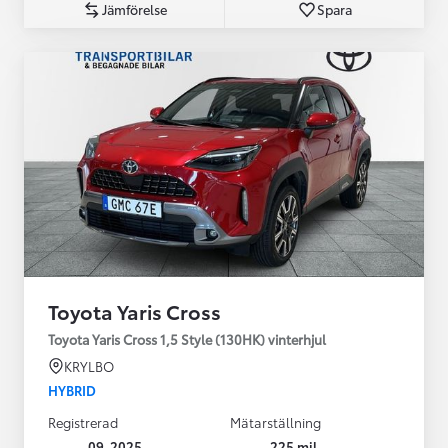
Jämförelse
Spara
Toyota Yaris Cross
Toyota Yaris Cross 1,5 Style (130HK) vinterhjul
KRYLBO
HYBRID
Registrerad
Mätarställning
09-2025
225 mil