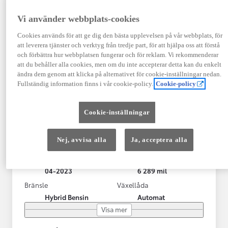
Vi använder webbplats-cookies
Cookies används för att ge dig den bästa upplevelsen på vår webbplats, för
att leverera tjänster och verktyg från tredje part, för att hjälpa oss att förstå
och förbättra hur webbplatsen fungerar och för reklam. Vi rekommenderar
att du behåller alla cookies, men om du inte accepterar detta kan du enkelt
ändra dem genom att klicka på alternativet för cookie-inställningar nedan.
Fullständig information finns i vår cookie-policy.
Cookie-policy
Toyota Yaris Cross
Cookie-inställningar
Toyota Yaris Cross 1,5 Hybrid Adventure Drag V-Hjul
KRYLBO
Nej, avvisa alla
Ja, acceptera alla
HYBRID
Registrerad
Mätarställning
04-2023
6 289 mil
Bränsle
Växellåda
Hybrid Bensin
Automat
Visa mer