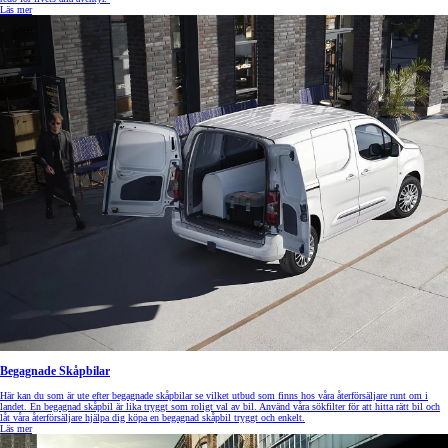
Läs mer
Begagnade Skåpbilar
Här kan du som är ute efter begagnade skåpbilar se vilket utbud som finns hos våra återförsäljare runt om i
landet. En begagnad skåpbil är lika tryggt som roligt val av bil. Använd våra sökfilter för att hitta rätt bil och
låt våra återförsäljare hjälpa dig köpa en begagnad skåpbil tryggt och enkelt.
Läs mer