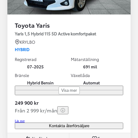
Toyota Yaris
Yaris 1,5 Hybrid 115 5D Active komfortpaket
KRYLBO
HYBRID
Registrerad
Mätarställning
07-2025
691 mil
Bränsle
Växellåda
Hybrid Bensin
Automat
Visa mer
249 900 kr
Från 2 999 kr/mån
Läs mer
Kontakta återförsäljare