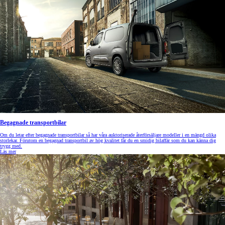
Begagnade transportbilar
Om du letar efter begagnade transportbilar så har våra auktoriserade återförsäljare modeller i en mängd olika
storlekar. Förutom en begagnad transportbil av hög kvalitet får du en smidig bilaffär som du kan känna dig
trygg med.
Läs mer