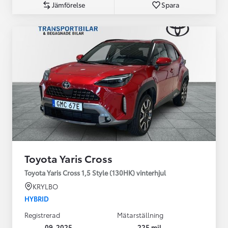
Jämförelse
Spara
Toyota Yaris Cross
Toyota Yaris Cross 1,5 Style (130HK) vinterhjul
KRYLBO
HYBRID
Registrerad
Mätarställning
09-2025
225 mil