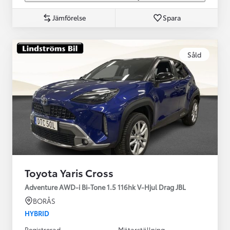
Jämförelse
Spara
Såld
Toyota Yaris Cross
Adventure AWD-i Bi-Tone 1.5 116hk V-Hjul Drag JBL
BORÅS
HYBRID
Registrerad
Mätarställning