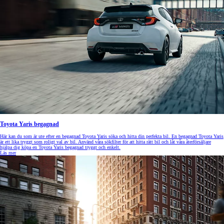
Toyota Yaris begagnad
Här kan du som är ute efter en begagnad Toyota Yaris söka och hitta din perfekta bil. En begagnad Toyota Yaris
är ett lika tryggt som roligt val av bil. Använd våra sökfilter för att hitta rätt bil och låt våra återförsäljare
hjälpa dig köpa en Toyota Yaris begagnad tryggt och enkelt.
Läs mer