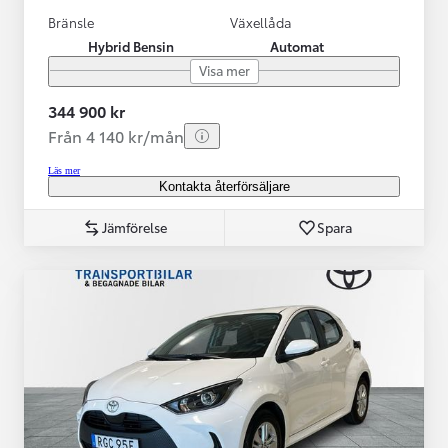
Bränsle
Växellåda
Hybrid Bensin
Automat
Visa mer
344 900 kr
Från 4 140 kr/mån
Läs mer
Kontakta återförsäljare
Jämförelse
Spara