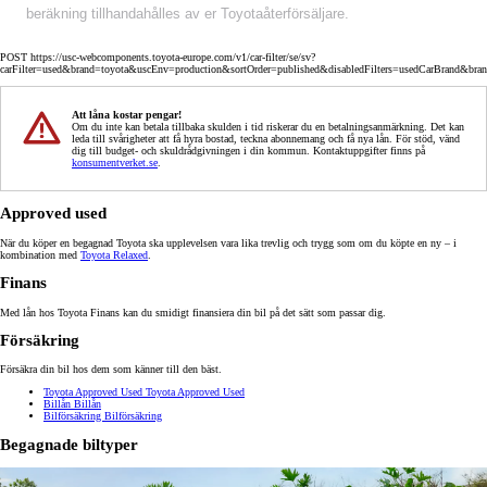
beräkning tillhandahålles av er Toyotaåterförsäljare.
POST https://usc-webcomponents.toyota-europe.com/v1/car-filter/se/sv?
carFilter=used&brand=toyota&uscEnv=production&sortOrder=published&disabledFilters=usedCarBrand&bra
Att låna kostar pengar!
Om du inte kan betala tillbaka skulden i tid riskerar du en betalningsanmärkning. Det kan
leda till svårigheter att få hyra bostad, teckna abonnemang och få nya lån. För stöd, vänd
dig till budget- och skuldrådgivningen i din kommun. Kontaktuppgifter finns på
konsumentverket.se
.
Approved used
När du köper en begagnad Toyota ska upplevelsen vara lika trevlig och trygg som om du köpte en ny – i
kombination med
Toyota Relaxed
.
Finans
Med lån hos Toyota Finans kan du smidigt finansiera din bil på det sätt som passar dig.
Försäkring
Försäkra din bil hos dem som känner till den bäst.
Toyota Approved Used
Toyota Approved Used
Billån
Billån
Bilförsäkring
Bilförsäkring
Begagnade biltyper