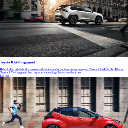
Toyota RAV4 begagnad
Hybrid eller laddhybrid – oavsett vad du är ute efter så finns det en begagnad Toyota RAV4 för dig. Köp en
Toyota RAV4 begagnad hos någon av våra många Toyota-återförsäljare.
Läs mer