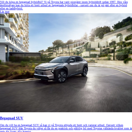
Vill du köpa en begagnad hybridbil? Vi på Toyota har varit pionjärer inom hybriddrift sedan 1997. Hos våra
återförsäljare kan du hitta ett brett utbud av begagnade hybridbilar - oavsett om du är på jakt efter en hybrid
eller en laddhybrid.
Läs mer
Begagnad SUV
Om du vill ha en begagnad SUV så kan vi på Toyota erbjuda ett brett och varierat utbud. Oavsett vilken
begagnad SUV från Toyota du väljer så får du en praktisk och pålitlig bil med Toyotas välkända kvalitet som är
redo för livets alla äventyr.