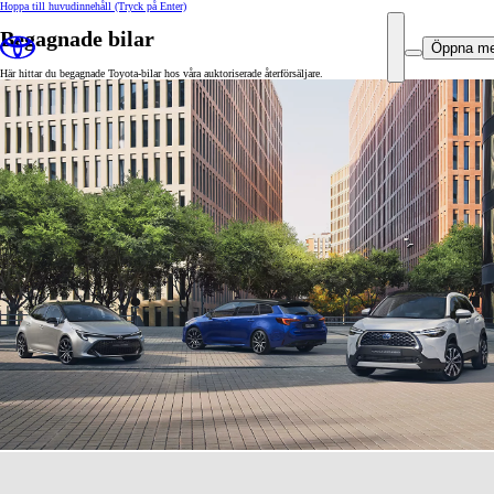
Hoppa till huvudinnehåll
(Tryck på Enter)
Begagnade bilar
Öppna m
Här hittar du begagnade Toyota-bilar hos våra auktoriserade återförsäljare.