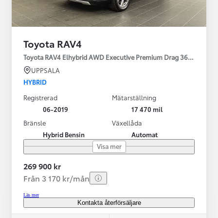
Toyota RAV4
Toyota RAV4 Elhybrid AWD Executive Premium Drag 360-kamera 
UPPSALA
HYBRID
Registrerad
Mätarställning
06-2019
17 470 mil
Bränsle
Växellåda
Hybrid Bensin
Automat
Visa mer
269 900 kr
Från 3 170 kr/mån
Läs mer
Kontakta återförsäljare