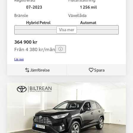
07-2023
1 256 mil
Bränsle
Växellåda
Hybrid Petrol
Automat
Visa mer
364 900 kr
Från 4 380 kr/mån
Läs mer
Jämförelse
Spara