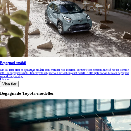
Begagnad småbil
Om du letar efter en begagnad småbil som erbjuder hög kvalitet, körglädje och personlighet så har du kommit
rätt. En begagnad småbil från Toyota erbjuder allt det och mycket därtill. Kolla själv för att hitta en begagnad
småbil för just dig.
Läs mer
Visa fler
Begagnade Toyota-modeller