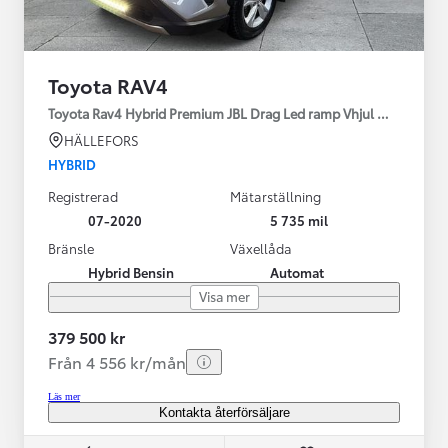
Toyota RAV4
Toyota Rav4 Hybrid Premium JBL Drag Led ramp Vhjul motorv
HÄLLEFORS
HYBRID
Registrerad
Mätarställning
07-2020
5 735 mil
Bränsle
Växellåda
Hybrid Bensin
Automat
Visa mer
379 500 kr
Från 4 556 kr/mån
Läs mer
Kontakta återförsäljare