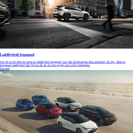
Laddhybrid begagnad
Om du är ute efter att köpa en laddhybrid begagnad, har våra återförsäljare flera alternativ för dig. Med en
begagnad laddhybrid från Toyota får du ett lika tryggt som roligt bilägande.
Läs mer