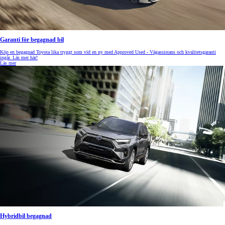
Garanti för begagnad bil
Köp en begagnad Toyota lika tryggt som vid en ny med Approved Used - Vägassistans och kvalitetsgaranti
ingår. Läs mer här!
Läs mer
Hybridbil begagnad