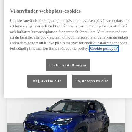
TOYOTA APPROVED
Vi använder webbplats-cookies
USED
Cookies används för att ge dig den bästa upplevelsen på vår webbplats, för
att leverera tjänster och verktyg från tredje part, för att hjälpa oss att förstå
och förbättra hur webbplatsen fungerar och för reklam. Vi rekommenderar
Garanti upp till 10 år eller 20 000 mil – i
att du behåller alla cookies, men om du inte accepterar detta kan du enkelt
kombination med Toyota Relax
ändra dem genom att klicka på alternativet för cookie-inställningar nedan.
Fullständig information finns i vår cookie-policy.
Cookie-policy
Godkända enligt en 145-punkts checklista
Cookie-inställningar
12 månaders vägassistans
Nej, avvisa alla
Ja, acceptera alla