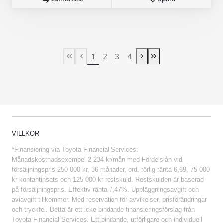
1
2
3
4
First Page
Previous page
Next page
Last Page
VILLKOR
*Finansiering via Toyota Financial Services:
Månadskostnadsexempel 2 234 kr/mån med Fördelslån vid
försäljningspris 250 000 kr, 36 månader, ord. rörlig ränta 6,69, 75 000
kr kontantinsats och 125 000 kr restskuld. Restskulden är baserad
på försäljningspris. Effektiv ränta 7,47%. Uppläggningsavgift och
aviavgift tillkommer. Med reservation för avvikelser, prisförändringar
och tryckfel. Detta är ett icke bindande finansieringsförslag från
Toyota Financial Services. Ett bindande, utförligare och individuell