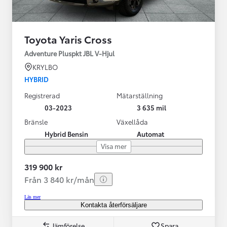
Toyota Yaris Cross
Adventure Pluspkt JBL V-Hjul
KRYLBO
HYBRID
Registrerad
Mätarställning
03-2023
3 635 mil
Bränsle
Växellåda
Hybrid Bensin
Automat
Visa mer
319 900 kr
Från 3 840 kr/mån
Läs mer
Kontakta återförsäljare
Jämförelse
Spara