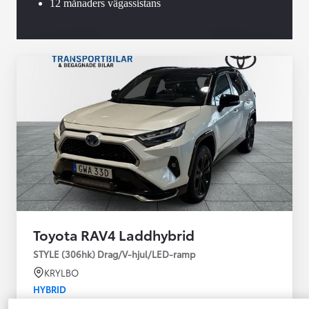
12 månaders vägassistans
Toyota RAV4 Laddhybrid
STYLE (306hk) Drag/V-hjul/LED-ramp
KRYLBO
HYBRID