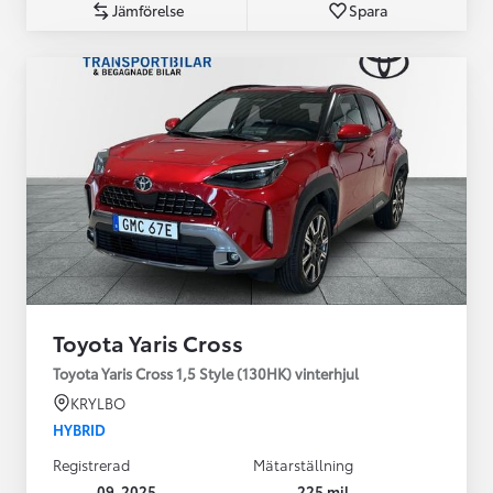
Jämförelse
Spara
Toyota Yaris Cross
Toyota Yaris Cross 1,5 Style (130HK) vinterhjul
KRYLBO
HYBRID
Registrerad
Mätarställning
09-2025
225 mil