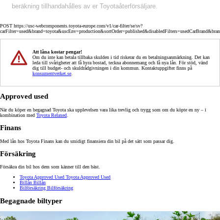
beräkning tillhandahålles av er Toyotaåterförsäljare.
POST https://usc-webcomponents.toyota-europe.com/v1/car-filter/se/sv?
carFilter=used&brand=toyota&uscEnv=production&sortOrder=published&disabledFilters=usedCarBrand&bra
Att låna kostar pengar!
Om du inte kan betala tillbaka skulden i tid riskerar du en betalningsanmärkning. Det kan
leda till svårigheter att få hyra bostad, teckna abonnemang och få nya lån. För stöd, vänd
dig till budget- och skuldrådgivningen i din kommun. Kontaktuppgifter finns på
konsumentverket.se
.
Approved used
När du köper en begagnad Toyota ska upplevelsen vara lika trevlig och trygg som om du köpte en ny – i
kombination med
Toyota Relaxed
.
Finans
Med lån hos Toyota Finans kan du smidigt finansiera din bil på det sätt som passar dig.
Försäkring
Försäkra din bil hos dem som känner till den bäst.
Toyota Approved Used
Toyota Approved Used
Billån
Billån
Bilförsäkring
Bilförsäkring
Begagnade biltyper