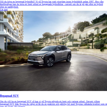
Vill du köpa en begagnad hybridbil? Vi på Toyota har varit pionjärer inom hybriddrift sedan 1997. Hos våra
återförsäljare kan du hitta ett brett utbud av begagnade hybridbilar - oavsett om du är på jakt efter en hybrid
eller en laddhybrid.
Läs mer
Begagnad SUV
Om du vill ha en begagnad SUV så kan vi på Toyota erbjuda ett brett och varierat utbud. Oavsett vilken
begagnad SUV från Toyota du väljer så får du en praktisk och pålitlig bil med Toyotas välkända kvalitet som är
redo för livets alla äventyr.