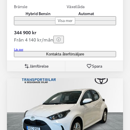
Bränsle
Växellåda
Hybrid Bensin
Automat
Visa mer
344 900 kr
Från 4 140 kr/mån
Läs mer
Kontakta återförsäljare
Jämförelse
Spara