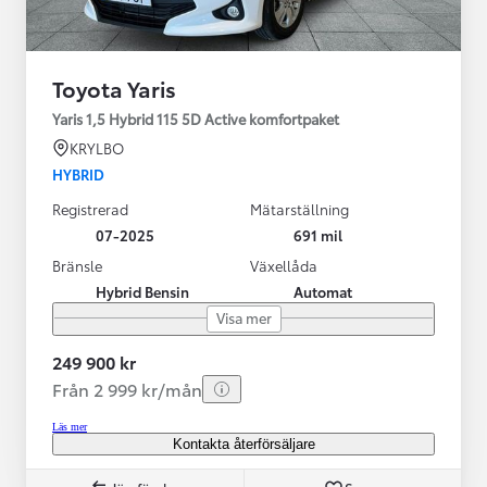
Toyota Yaris
Yaris 1,5 Hybrid 115 5D Active komfortpaket
KRYLBO
HYBRID
Registrerad
Mätarställning
07-2025
691 mil
Bränsle
Växellåda
Hybrid Bensin
Automat
Visa mer
249 900 kr
Från 2 999 kr/mån
Läs mer
Kontakta återförsäljare