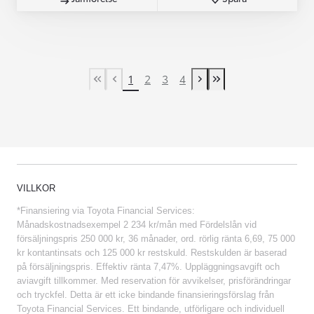
1
2
3
4
First Page
Previous page
Next page
Last Page
VILLKOR
*Finansiering via Toyota Financial Services:
Månadskostnadsexempel 2 234 kr/mån med Fördelslån vid
försäljningspris 250 000 kr, 36 månader, ord. rörlig ränta 6,69, 75 000
kr kontantinsats och 125 000 kr restskuld. Restskulden är baserad
på försäljningspris. Effektiv ränta 7,47%. Uppläggningsavgift och
aviavgift tillkommer. Med reservation för avvikelser, prisförändringar
och tryckfel. Detta är ett icke bindande finansieringsförslag från
Toyota Financial Services. Ett bindande, utförligare och individuell