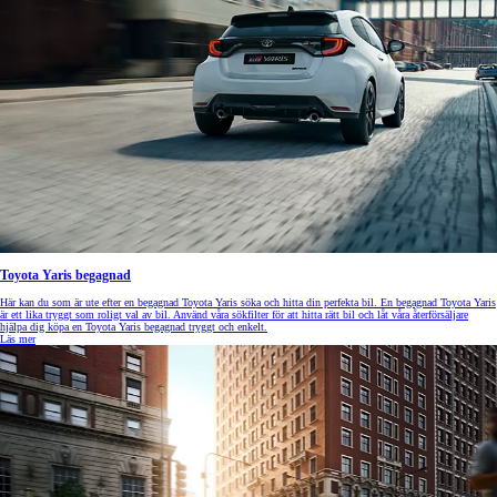
Toyota Yaris begagnad
Här kan du som är ute efter en begagnad Toyota Yaris söka och hitta din perfekta bil. En begagnad Toyota Yaris
är ett lika tryggt som roligt val av bil. Använd våra sökfilter för att hitta rätt bil och låt våra återförsäljare
hjälpa dig köpa en Toyota Yaris begagnad tryggt och enkelt.
Läs mer