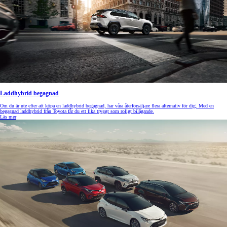
Laddhybrid begagnad
Om du är ute efter att köpa en laddhybrid begagnad, har våra återförsäljare flera alternativ för dig. Med en
begagnad laddhybrid från Toyota får du ett lika tryggt som roligt bilägande.
Läs mer