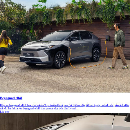
Begagnad elbil
Köp en begagnad elbil hos din lokala Toyota-återförsäljare. Vi hjälper dig till en trygg, enkel och prisvärd affär
när du har hittat en begagnad elbil som passar dig och din livsstil.
Läs mer