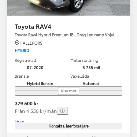
Toyota RAV4
Toyota Rav4 Hybrid Premium JBL Drag Led ramp Vhjul motorv
HÄLLEFORS
HYBRID
Registrerad
Mätarställning
07-2020
5 735 mil
Bränsle
Växellåda
Hybrid Bensin
Automat
Visa mer
379 500 kr
Från 4 556 kr/mån
Läs mer
Kontakta återförsäljare