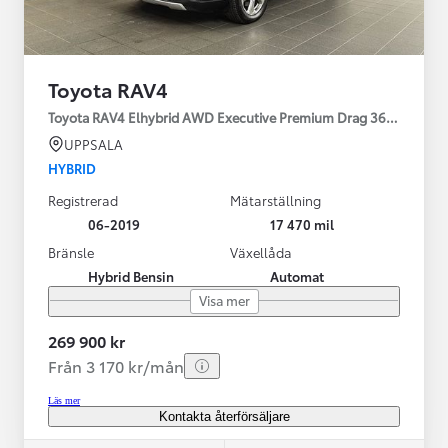
Toyota RAV4
Toyota RAV4 Elhybrid AWD Executive Premium Drag 360-kamera 
UPPSALA
HYBRID
Registrerad
Mätarställning
06-2019
17 470 mil
Bränsle
Växellåda
Hybrid Bensin
Automat
Visa mer
269 900 kr
Från 3 170 kr/mån
Läs mer
Kontakta återförsäljare