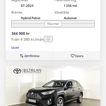
07-2023
1 256 mil
Bränsle
Växellåda
Hybrid Petrol
Automat
Visa mer
364 900 kr
Från 4 380 kr/mån
Läs mer
Jämförelse
Spara