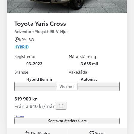
Toyota Yaris Cross
Adventure Pluspkt JBL V-Hjul
KRYLBO
HYBRID
Registrerad
Mätarställning
03-2023
3 635 mil
Bränsle
Växellåda
Hybrid Bensin
Automat
Visa mer
319 900 kr
Från 3 840 kr/mån
Läs mer
Kontakta återförsäljare
Jämförelse
Spara