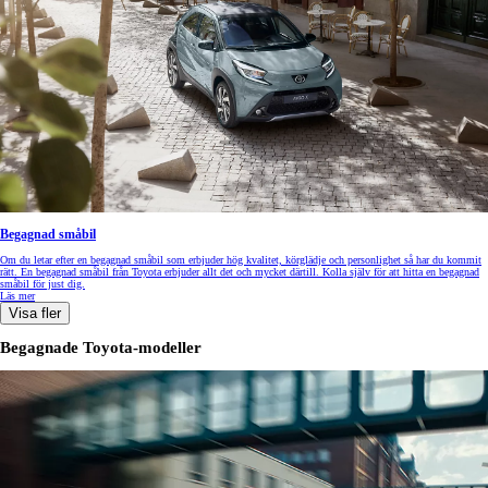
Begagnad småbil
Om du letar efter en begagnad småbil som erbjuder hög kvalitet, körglädje och personlighet så har du kommit
rätt. En begagnad småbil från Toyota erbjuder allt det och mycket därtill. Kolla själv för att hitta en begagnad
småbil för just dig.
Läs mer
Visa fler
Begagnade Toyota-modeller