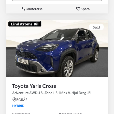
Jämförelse
Spara
Såld
Toyota Yaris Cross
Adventure AWD-i Bi-Tone 1.5 116hk V-Hjul Drag JBL
BORÅS
HYBRID
Registrerad
Mätarställning