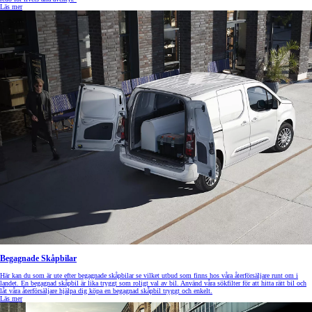
Läs mer
Begagnade Skåpbilar
Här kan du som är ute efter begagnade skåpbilar se vilket utbud som finns hos våra återförsäljare runt om i
landet. En begagnad skåpbil är lika tryggt som roligt val av bil. Använd våra sökfilter för att hitta rätt bil och
låt våra återförsäljare hjälpa dig köpa en begagnad skåpbil tryggt och enkelt.
Läs mer