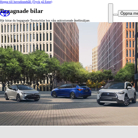
Hoppa till huvudinnehåll
(Tryck på Enter)
Begagnade bilar
Öppna m
Här hittar du begagnade Toyota-bilar hos våra auktoriserade återförsäljare.