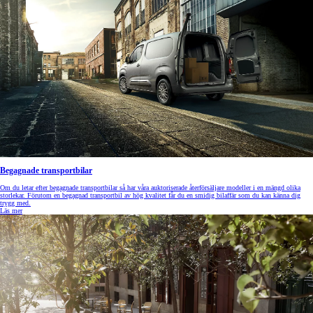
Begagnade transportbilar
Om du letar efter begagnade transportbilar så har våra auktoriserade återförsäljare modeller i en mängd olika
storlekar. Förutom en begagnad transportbil av hög kvalitet får du en smidig bilaffär som du kan känna dig
trygg med.
Läs mer