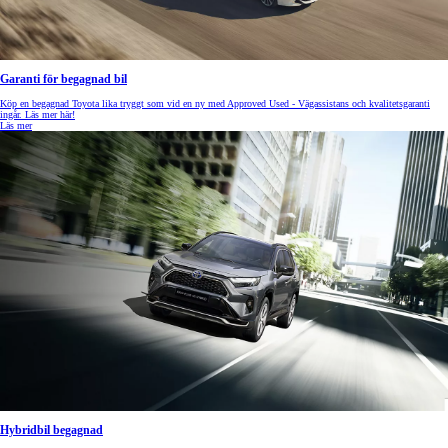
Garanti för begagnad bil
Köp en begagnad Toyota lika tryggt som vid en ny med Approved Used - Vägassistans och kvalitetsgaranti
ingår. Läs mer här!
Läs mer
Hybridbil begagnad