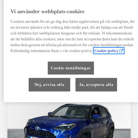
Registrerad
Mätarställning
09-2023
14 650 mil
Vi använder webbplats-cookies
Bränsle
Växellåda
Cookies används för att ge dig den bästa upplevelsen på vår webbplats, för
Hybrid Bensin
Automat
att leverera tjänster och verktyg från tredje part, för att hjälpa oss att förstå
Visa mer
och förbättra hur webbplatsen fungerar och för reklam. Vi rekommenderar
att du behåller alla cookies, men om du inte accepterar detta kan du enkelt
409 900 kr
ändra dem genom att klicka på alternativet för cookie-inställningar nedan.
Från 4 920 kr/mån
Fullständig information finns i vår cookie-policy.
Cookie-policy
Läs mer
Kontakta återförsäljare
Cookie-inställningar
Jämförelse
Spara
Nej, avvisa alla
Ja, acceptera alla