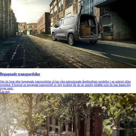
Begagnade transportbilar
Om du letar efter begagnade transportbilar så har våra auktoriserade återförsäljare modeller i en mängd olika
storlekar. Förutom en begagnad transportbil av hög kvalitet får du en smidig bilaffär som du kan känna dig
trygg med.
Läs mer