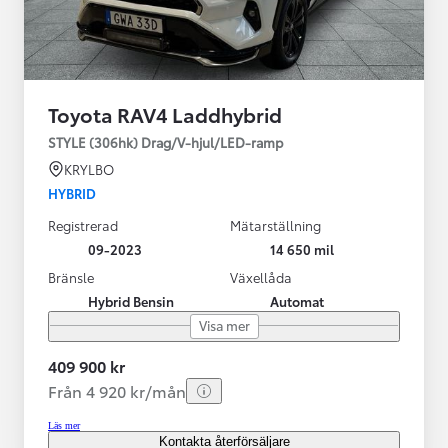
Toyota RAV4 Laddhybrid
STYLE (306hk) Drag/V-hjul/LED-ramp
KRYLBO
HYBRID
Registrerad
Mätarställning
09-2023
14 650 mil
Bränsle
Växellåda
Hybrid Bensin
Automat
Visa mer
409 900 kr
Från 4 920 kr/mån
Läs mer
Kontakta återförsäljare