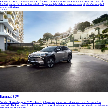
Vill du köpa en begagnad hybridbil? Vi på Toyota har varit pionjärer inom hybriddrift sedan 1997. Hos våra
återförsäljare kan du hitta ett brett utbud av begagnade hybridbilar - oavsett om du är på jakt efter en hybrid
eller en laddhybrid.
Läs mer
Begagnad SUV
Om du vill ha en begagnad SUV så kan vi på Toyota erbjuda ett brett och varierat utbud. Oavsett vilken
begagnad SUV från Toyota du väljer så får du en praktisk och pålitlig bil med Toyotas välkända kvalitet som är
redo för livets alla äventyr.