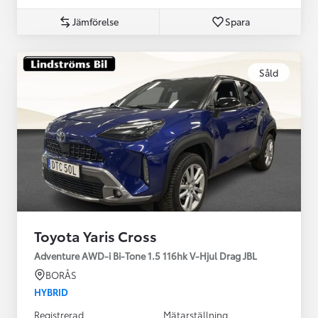
Jämförelse
Spara
Såld
Toyota Yaris Cross
Adventure AWD-i Bi-Tone 1.5 116hk V-Hjul Drag JBL
BORÅS
HYBRID
Registrerad
Mätarställning