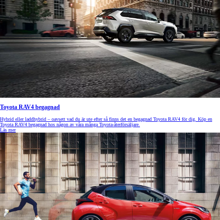
Toyota RAV4 begagnad
Hybrid eller laddhybrid – oavsett vad du är ute efter så finns det en begagnad Toyota RAV4 för dig. Köp en
Toyota RAV4 begagnad hos någon av våra många Toyota-återförsäljare.
Läs mer