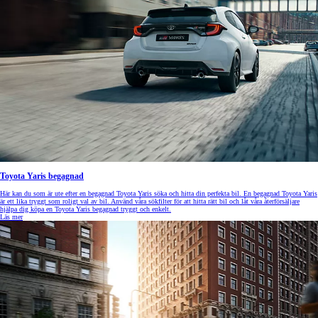
Toyota Yaris begagnad
Här kan du som är ute efter en begagnad Toyota Yaris söka och hitta din perfekta bil. En begagnad Toyota Yaris
är ett lika tryggt som roligt val av bil. Använd våra sökfilter för att hitta rätt bil och låt våra återförsäljare
hjälpa dig köpa en Toyota Yaris begagnad tryggt och enkelt.
Läs mer