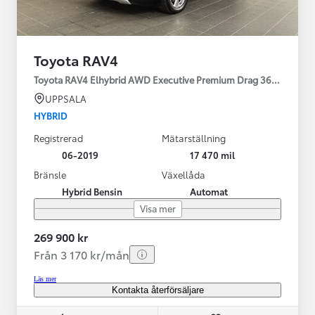
Toyota RAV4
Toyota RAV4 Elhybrid AWD Executive Premium Drag 360-kamera 
UPPSALA
HYBRID
Registrerad
Mätarställning
06-2019
17 470 mil
Bränsle
Växellåda
Hybrid Bensin
Automat
Visa mer
269 900 kr
Från 3 170 kr/mån
Läs mer
Kontakta återförsäljare