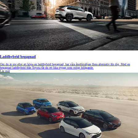
Laddhybrid begagnad
Om du är ute efter att köpa en laddhybrid begagnad, har våra återförsäljare flera alternativ för dig. Med en
begagnad laddhybrid från Toyota får du ett lika tryggt som roligt bilägande.
Läs mer