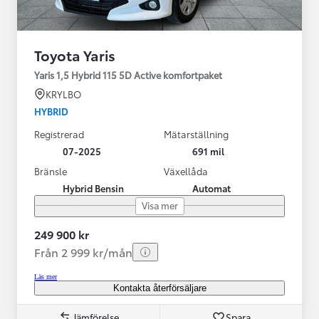
Toyota Yaris
Yaris 1,5 Hybrid 115 5D Active komfortpaket
KRYLBO
HYBRID
Registrerad
Mätarställning
07-2025
691 mil
Bränsle
Växellåda
Hybrid Bensin
Automat
Visa mer
249 900 kr
Från 2 999 kr/mån
Läs mer
Kontakta återförsäljare
Jämförelse
Spara