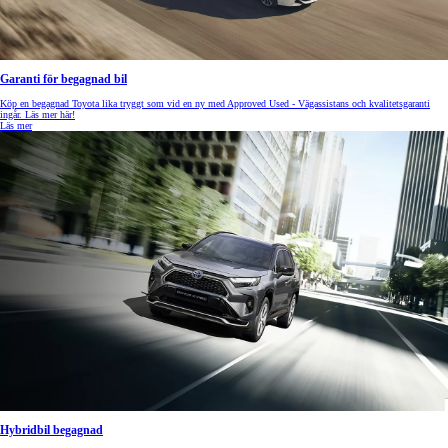
Garanti för begagnad bil
Köp en begagnad Toyota lika tryggt som vid en ny med Approved Used - Vägassistans och kvalitetsgaranti
ingår. Läs mer här!
Läs mer
Hybridbil begagnad