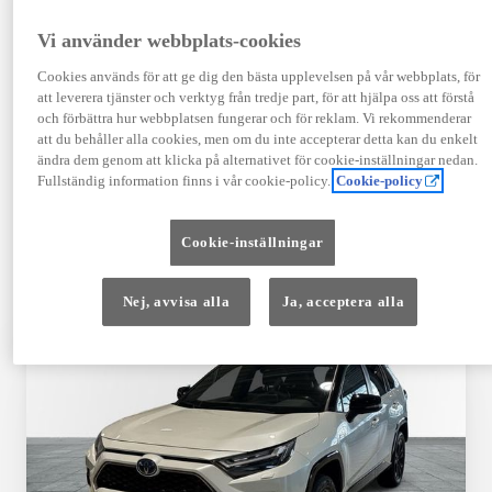
TOYOTA APPROVED
Vi använder webbplats-cookies
USED
Cookies används för att ge dig den bästa upplevelsen på vår webbplats, för
att leverera tjänster och verktyg från tredje part, för att hjälpa oss att förstå
och förbättra hur webbplatsen fungerar och för reklam. Vi rekommenderar
Garanti upp till 10 år eller 20 000 mil – i
att du behåller alla cookies, men om du inte accepterar detta kan du enkelt
kombination med Toyota Relax
ändra dem genom att klicka på alternativet för cookie-inställningar nedan.
Fullständig information finns i vår cookie-policy.
Cookie-policy
Godkända enligt en 145-punkts checklista
Cookie-inställningar
12 månaders vägassistans
Nej, avvisa alla
Ja, acceptera alla