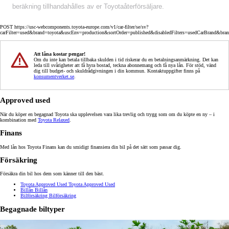
beräkning tillhandahålles av er Toyotaåterförsäljare.
POST https://usc-webcomponents.toyota-europe.com/v1/car-filter/se/sv?
carFilter=used&brand=toyota&uscEnv=production&sortOrder=published&disabledFilters=usedCarBrand&bra
Att låna kostar pengar!
Om du inte kan betala tillbaka skulden i tid riskerar du en betalningsanmärkning. Det kan
leda till svårigheter att få hyra bostad, teckna abonnemang och få nya lån. För stöd, vänd
dig till budget- och skuldrådgivningen i din kommun. Kontaktuppgifter finns på
konsumentverket.se
.
Approved used
När du köper en begagnad Toyota ska upplevelsen vara lika trevlig och trygg som om du köpte en ny – i
kombination med
Toyota Relaxed
.
Finans
Med lån hos Toyota Finans kan du smidigt finansiera din bil på det sätt som passar dig.
Försäkring
Försäkra din bil hos dem som känner till den bäst.
Toyota Approved Used
Toyota Approved Used
Billån
Billån
Bilförsäkring
Bilförsäkring
Begagnade biltyper