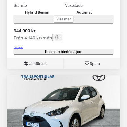
Bränsle
Växellåda
Hybrid Bensin
Automat
Visa mer
344 900 kr
Från 4 140 kr/mån
Läs mer
Kontakta återförsäljare
Jämförelse
Spara