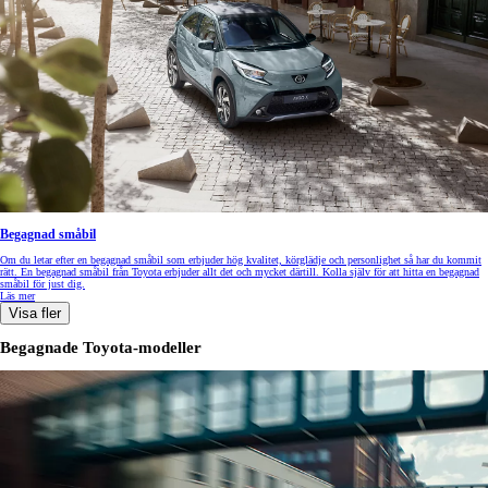
Begagnad småbil
Om du letar efter en begagnad småbil som erbjuder hög kvalitet, körglädje och personlighet så har du kommit
rätt. En begagnad småbil från Toyota erbjuder allt det och mycket därtill. Kolla själv för att hitta en begagnad
småbil för just dig.
Läs mer
Visa fler
Begagnade Toyota-modeller