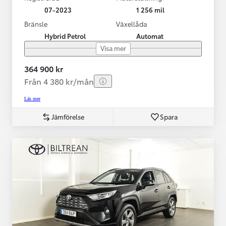
07-2023
1 256 mil
Bränsle
Växellåda
Hybrid Petrol
Automat
Visa mer
364 900 kr
Från 4 380 kr/mån
Läs mer
Jämförelse
Spara