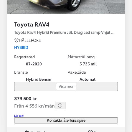
Toyota RAV4
Toyota Rav4 Hybrid Premium JBL Drag Led ramp Vhjul motorv
HÄLLEFORS
HYBRID
Registrerad
Mätarställning
07-2020
5 735 mil
Bränsle
Växellåda
Hybrid Bensin
Automat
Visa mer
379 500 kr
Från 4 556 kr/mån
Läs mer
Kontakta återförsäljare