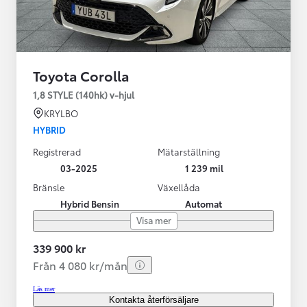
Toyota Corolla
1,8 STYLE (140hk) v-hjul
KRYLBO
HYBRID
Registrerad
Mätarställning
03-2025
1 239 mil
Bränsle
Växellåda
Hybrid Bensin
Automat
Visa mer
339 900 kr
Från 4 080 kr/mån
Läs mer
Kontakta återförsäljare