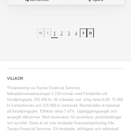
1
2
3
4
First Page
Previous page
Next page
Last Page
VILLKOR
*Finansiering via Toyota Financial Services:
Månadskostnadsexempel 2 234 kr/mån med Fördelslån vid
försäljningspris 250 000 kr, 36 månader, ord. rörlig ränta 6,69, 75 000
kr kontantinsats och 125 000 kr restskuld. Restskulden är baserad
på försäljningspris. Effektiv ränta 7,47%. Uppläggningsavgift och
aviavgift tillkommer. Med reservation för avvikelser, prisförändringar
och tryckfel. Detta är ett icke bindande finansieringsförslag från
Toyota Financial Services. Ett bindande, utförligare och individuell