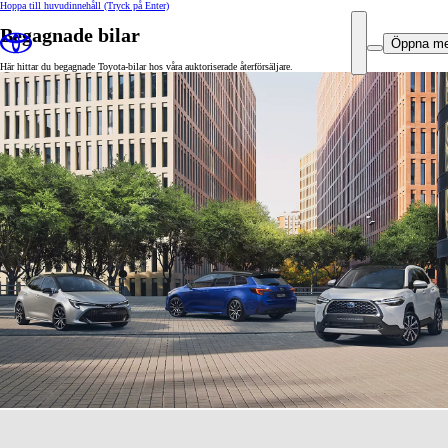
Hoppa till huvudinnehåll
(Tryck på Enter)
Begagnade bilar
Öppna m
Här hittar du begagnade Toyota-bilar hos våra auktoriserade återförsäljare.