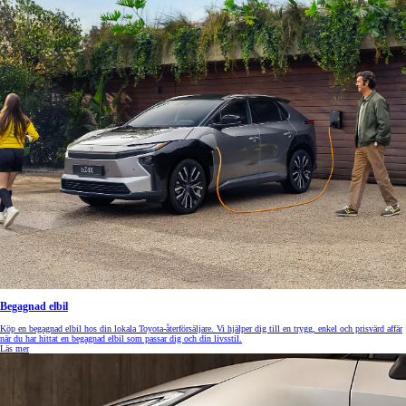
Begagnad elbil
Köp en begagnad elbil hos din lokala Toyota-återförsäljare. Vi hjälper dig till en trygg, enkel och prisvärd affär
när du har hittat en begagnad elbil som passar dig och din livsstil.
Läs mer