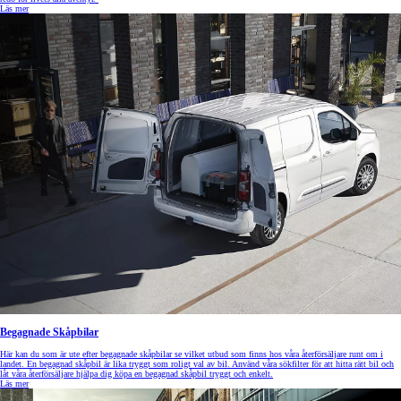
Läs mer
Begagnade Skåpbilar
Här kan du som är ute efter begagnade skåpbilar se vilket utbud som finns hos våra återförsäljare runt om i
landet. En begagnad skåpbil är lika tryggt som roligt val av bil. Använd våra sökfilter för att hitta rätt bil och
låt våra återförsäljare hjälpa dig köpa en begagnad skåpbil tryggt och enkelt.
Läs mer