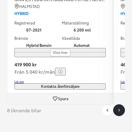
HALMSTAD
KU
HYBRID
HYBR
Registrerad
Mätarställning
Regist
07-2021
6 200 mil
Bränsle
Växellåda
Bräns
Hybrid Bensin
Automat
Visa mer
419 900 kr
469 9
Från 5 040 kr/mån
Från
Läs mer
Läs mer
Kontakta återförsäljare
Spara
8 liknande bilar