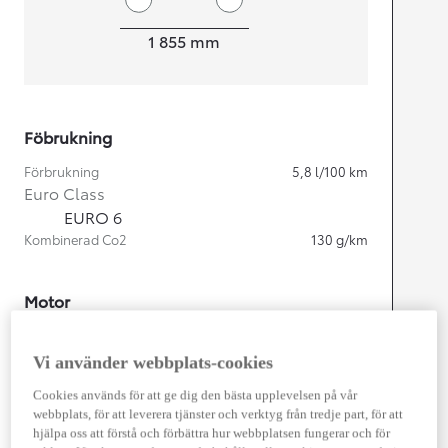
Width
1 855
mm
Föbrukning
Förbrukning
5,8
l/100 km
Euro Class
EURO 6
Kombinerad Co2
130
g/km
Motor
Cylindrar
4
Kapacitet
2 487
cc
Vi använder webbplats-cookies
Effekt
163
kw (222 hk)
Cookies används för att ge dig den bästa upplevelsen på vår
webbplats, för att leverera tjänster och verktyg från tredje part, för att
Prestanda
hjälpa oss att förstå och förbättra hur webbplatsen fungerar och för