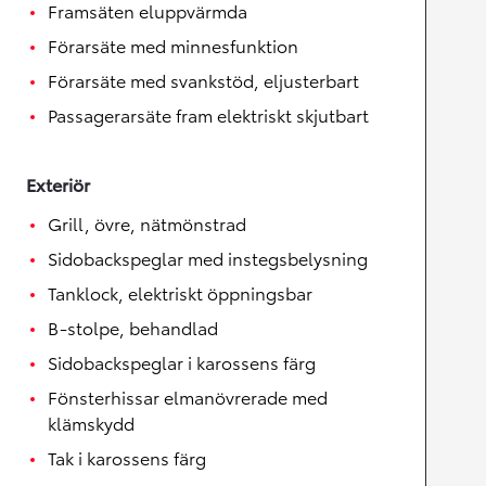
Framsäten eluppvärmda
Förarsäte med minnesfunktion
Förarsäte med svankstöd, eljusterbart
Passagerarsäte fram elektriskt skjutbart
Exteriör
Grill, övre, nätmönstrad
Sidobackspeglar med instegsbelysning
Tanklock, elektriskt öppningsbar
B-stolpe, behandlad
Sidobackspeglar i karossens färg
Fönsterhissar elmanövrerade med
klämskydd
Tak i karossens färg