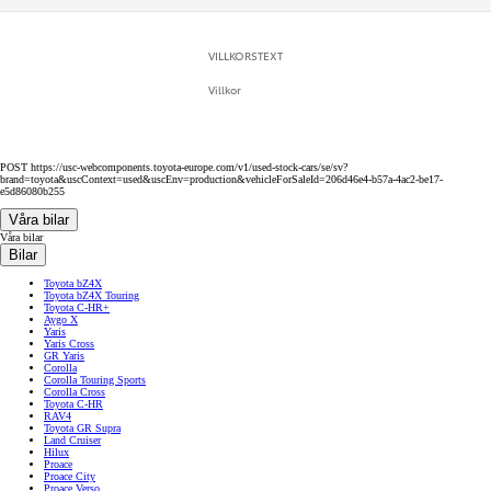
VILLKORSTEXT
Villkor
POST https://usc-webcomponents.toyota-europe.com/v1/used-stock-cars/se/sv?
brand=toyota&uscContext=used&uscEnv=production&vehicleForSaleId=206d46e4-b57a-4ac2-be17-
e5d86080b255
Våra bilar
Våra bilar
Bilar
Toyota bZ4X
Toyota bZ4X Touring
Toyota C-HR+
Aygo X
Yaris
Yaris Cross
GR Yaris
Corolla
Corolla Touring Sports
Corolla Cross
Toyota C-HR
RAV4
Toyota GR Supra
Land Cruiser
Hilux
Proace
Proace City
Proace Verso