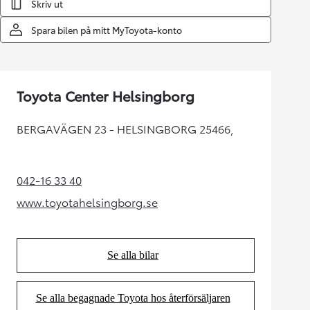
Skriv ut
Spara bilen på mitt MyToyota-konto
Toyota Center Helsingborg
BERGAVÄGEN 23 - HELSINGBORG 25466,
042-16 33 40
(Opens in new tab)
www.toyotahelsingborg.se
(Opens in new tab)
Se alla bilar
(Opens in new tab)
Se alla begagnade Toyota hos återförsäljaren
(Opens in new tab)