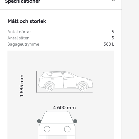
Specifikationer
Mått och storlek
Antal dörrar
5
Antal säten
5
Bagageutrymme
580
L
mm
1 685
Height
Length
4 600
mm