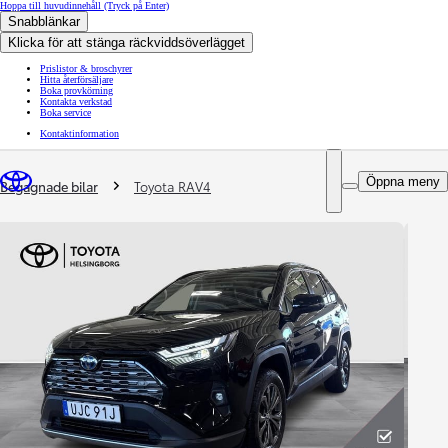
Hoppa till huvudinnehåll
(Tryck på Enter)
Snabblänkar
Klicka för att stänga räckviddsöverlägget
Prislistor & broschyrer
Hitta återförsäljare
Boka provkörning
Kontakta verkstad
Boka service
Kontaktinformation
You are here
:
Öppna meny
Begagnade bilar
Toyota RAV4