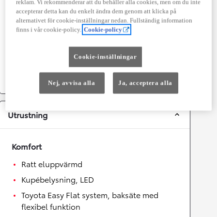
reklam. Vi rekommenderar att du behåller alla cookies, men om du inte
Topphastighet
180
km/h
accepterar detta kan du enkelt ändra dem genom att klicka på
Acceleration 0-100km/h
8,1
sekunder
alternativet för cookie-inställningar nedan. Fullständig information
finns i vår cookie-policy.
Cookie-policy
Växellåda
Cookie-inställningar
Drivhjul
Fyrhjulsdrift
Växellåda
Automat
Nej, avvisa alla
Ja, acceptera alla
Utrustning
Komfort
Ratt eluppvärmd
Kupébelysning, LED
Toyota Easy Flat system, baksäte med
flexibel funktion