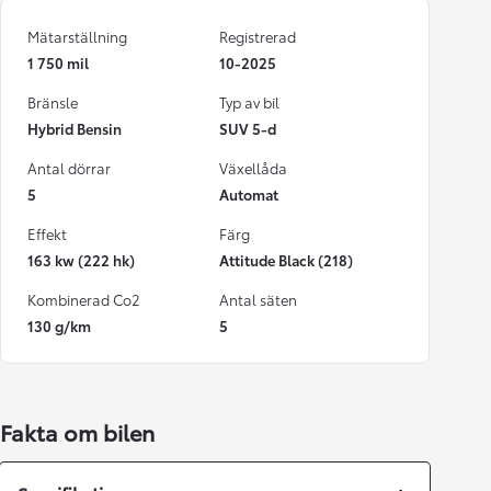
Mätarställning
Registrerad
1 750 mil
10-2025
Bränsle
Typ av bil
Hybrid Bensin
SUV 5-d
Antal dörrar
Växellåda
5
Automat
Effekt
Färg
163 kw (222 hk)
Attitude Black (218)
Kombinerad Co2
Antal säten
130 g/km
5
Fakta om bilen