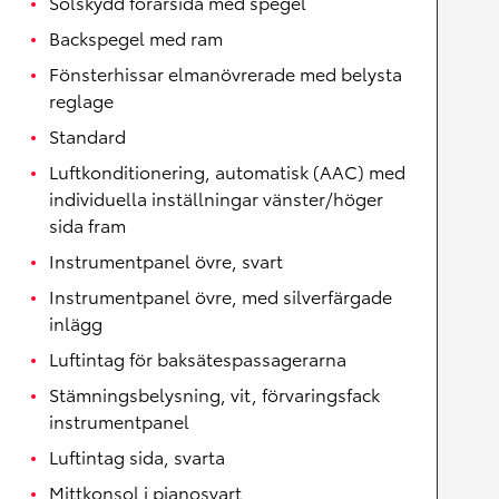
Solskydd förarsida med spegel
Backspegel med ram
Fönsterhissar elmanövrerade med belysta
reglage
Standard
Luftkonditionering, automatisk (AAC) med
individuella inställningar vänster/höger
sida fram
Instrumentpanel övre, svart
Instrumentpanel övre, med silverfärgade
inlägg
Luftintag för baksätespassagerarna
Stämningsbelysning, vit, förvaringsfack
instrumentpanel
Luftintag sida, svarta
Mittkonsol i pianosvart