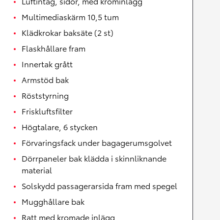
Luftintag, sidor, med krominlägg
Multimediaskärm 10,5 tum
Klädkrokar baksäte (2 st)
Flaskhållare fram
Innertak grått
Armstöd bak
Röststyrning
Friskluftsfilter
Högtalare, 6 stycken
Förvaringsfack under bagagerumsgolvet
Dörrpaneler bak klädda i skinnliknande
material
Solskydd passagerarsida fram med spegel
Mugghållare bak
Ratt med kromade inlägg