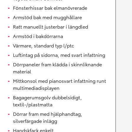
Fönsterhissar bak elmanövrerade
Armstöd bak med mugghållare
Ratt manuellt justerbar i längdled
Armstöd i bakdörrarna
Värmare, standard typ l/ptc
Luftintag på sidorna, med svart infattning
Dörrpaneler fram klädda i skinnliknande
material
Mittkonsol med pianosvart infattning runt
multimediadisplayen
Bagagerumsgolv dubbelsidigt,
textil-/plastmatta
Dörrar fram med hjälphandtag,
silverfärgade inlägg
Handskfack enkelt