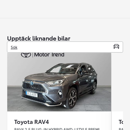
Upptäck liknande bilar
Sök
Toyota RAV4
Toy
RAV4 2,5 PLUG-IN HYBRID AWD-I STYLE PREMIUM- INFOT
RAV4 