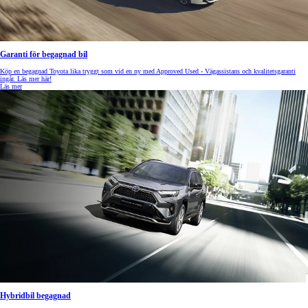
Garanti för begagnad bil
Köp en begagnad Toyota lika tryggt som vid en ny med Approved Used - Vägassistans och kvalitetsgaranti
ingår. Läs mer här!
Läs mer
Hybridbil begagnad