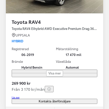
Toyota RAV4
Toyota RAV4 Elhybrid AWD Executive Premium Drag 360-kamera 
UPPSALA
HYBRID
Registrerad
Mätarställning
06-2019
17 470 mil
Bränsle
Växellåda
Hybrid Bensin
Automat
Visa mer
269 900 kr
Från 3 170 kr/mån
Läs mer
Kontakta återförsäljare