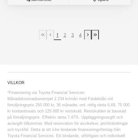
1
2
3
4
First Page
Previous page
Next page
Last Page
VILLKOR
*Finansiering via Toyota Financial Services:
Månadskostnadsexempel 2 234 kr/mån med Fördelslån vid
försäljningspris 250 000 kr, 36 månader, ord. rörlig ränta 6,69, 75 000
kr kontantinsats och 125 000 kr restskuld. Restskulden är baserad
på försäljningspris. Effektiv ränta 7,47%. Uppläggningsavgift och
aviavgift tillkommer. Med reservation för avvikelser, prisförändringar
och tryckfel. Detta är ett icke bindande finansieringsförslag från
Toyota Financial Services. Ett bindande, utförligare och individuell