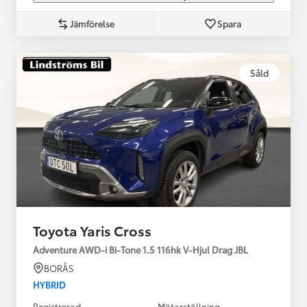
Jämförelse
Spara
Såld
Toyota Yaris Cross
Adventure AWD-i Bi-Tone 1.5 116hk V-Hjul Drag JBL
BORÅS
HYBRID
Registrerad
Mätarställning