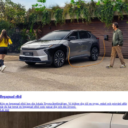
Begagnad elbil
Köp en begagnad elbil hos din lokala Toyota-återförsäljare. Vi hjälper dig till en trygg, enkel och prisvärd affär
när du har hittat en begagnad elbil som passar dig och din livsstil.
Läs mer