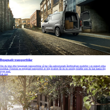
Begagnade transportbilar
Om du letar efter begagnade transportbilar så har våra auktoriserade återförsäljare modeller i en mängd olika
storlekar. Förutom en begagnad transportbil av hög kvalitet får du en smidig bilaffär som du kan känna dig
trygg med.
Läs mer