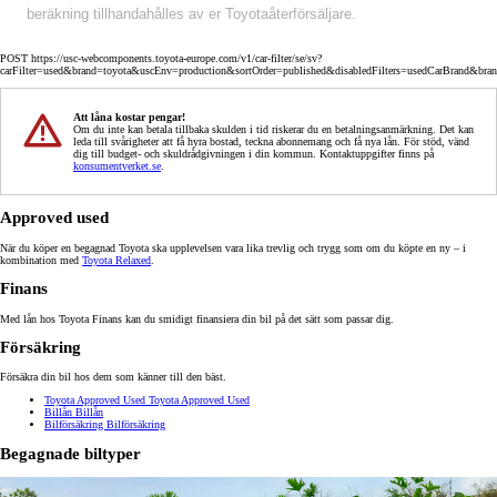
beräkning tillhandahålles av er Toyotaåterförsäljare.
POST https://usc-webcomponents.toyota-europe.com/v1/car-filter/se/sv?
carFilter=used&brand=toyota&uscEnv=production&sortOrder=published&disabledFilters=usedCarBrand&bra
Att låna kostar pengar!
Om du inte kan betala tillbaka skulden i tid riskerar du en betalningsanmärkning. Det kan
leda till svårigheter att få hyra bostad, teckna abonnemang och få nya lån. För stöd, vänd
dig till budget- och skuldrådgivningen i din kommun. Kontaktuppgifter finns på
konsumentverket.se
.
Approved used
När du köper en begagnad Toyota ska upplevelsen vara lika trevlig och trygg som om du köpte en ny – i
kombination med
Toyota Relaxed
.
Finans
Med lån hos Toyota Finans kan du smidigt finansiera din bil på det sätt som passar dig.
Försäkring
Försäkra din bil hos dem som känner till den bäst.
Toyota Approved Used
Toyota Approved Used
Billån
Billån
Bilförsäkring
Bilförsäkring
Begagnade biltyper