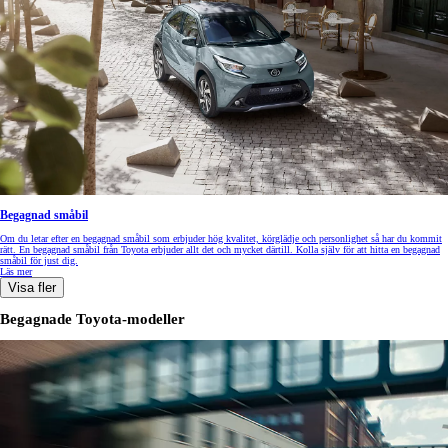
Begagnad småbil
Om du letar efter en begagnad småbil som erbjuder hög kvalitet, körglädje och personlighet så har du kommit
rätt. En begagnad småbil från Toyota erbjuder allt det och mycket därtill. Kolla själv för att hitta en begagnad
småbil för just dig.
Läs mer
Visa fler
Begagnade Toyota-modeller