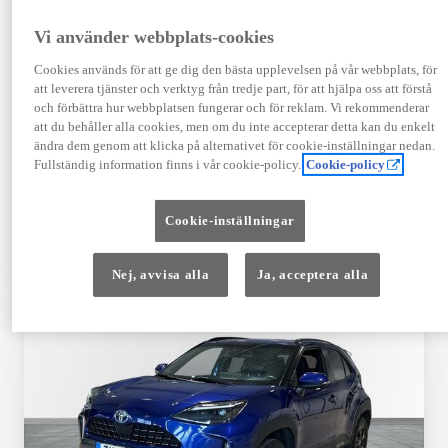
Registrerad
Mätarställning
09-2023
14 650 mil
Vi använder webbplats-cookies
Bränsle
Växellåda
Cookies används för att ge dig den bästa upplevelsen på vår webbplats, för
Hybrid Bensin
Automat
att leverera tjänster och verktyg från tredje part, för att hjälpa oss att förstå
Visa mer
och förbättra hur webbplatsen fungerar och för reklam. Vi rekommenderar
att du behåller alla cookies, men om du inte accepterar detta kan du enkelt
409 900 kr
ändra dem genom att klicka på alternativet för cookie-inställningar nedan.
Från 4 920 kr/mån
Fullständig information finns i vår cookie-policy.
Cookie-policy
Läs mer
Kontakta återförsäljare
Cookie-inställningar
Jämförelse
Spara
Nej, avvisa alla
Ja, acceptera alla