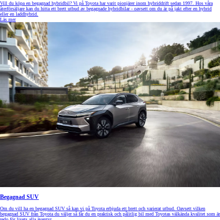
Vill du köpa en begagnad hybridbil? Vi på Toyota har varit pionjärer inom hybriddrift sedan 1997. Hos våra
återförsäljare kan du hitta ett brett utbud av begagnade hybridbilar - oavsett om du är på jakt efter en hybrid
eller en laddhybrid.
Läs mer
Begagnad SUV
Om du vill ha en begagnad SUV så kan vi på Toyota erbjuda ett brett och varierat utbud. Oavsett vilken
begagnad SUV från Toyota du väljer så får du en praktisk och pålitlig bil med Toyotas välkända kvalitet som är
redo för livets alla äventyr.