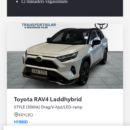
12 månaders vägassistans
Toyota RAV4 Laddhybrid
STYLE (306hk) Drag/V-hjul/LED-ramp
KRYLBO
HYBRID