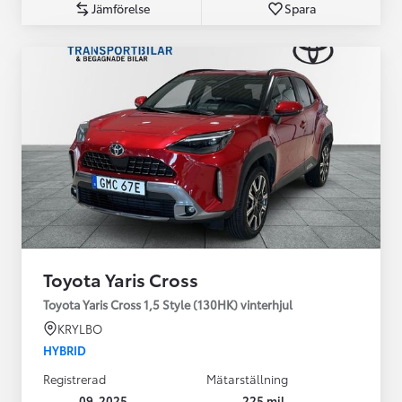
Jämförelse
Spara
Toyota Yaris Cross
Toyota Yaris Cross 1,5 Style (130HK) vinterhjul
KRYLBO
HYBRID
Registrerad
Mätarställning
09-2025
225 mil