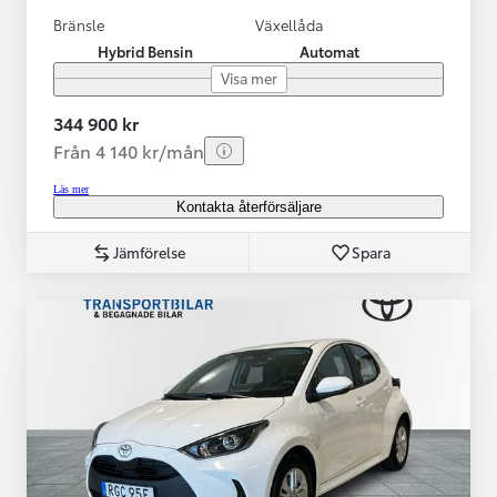
Bränsle
Växellåda
Hybrid Bensin
Automat
Visa mer
344 900 kr
Från 4 140 kr/mån
Läs mer
Kontakta återförsäljare
Jämförelse
Spara