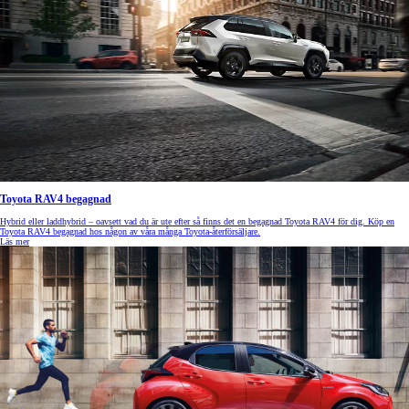
Toyota RAV4 begagnad
Hybrid eller laddhybrid – oavsett vad du är ute efter så finns det en begagnad Toyota RAV4 för dig. Köp en
Toyota RAV4 begagnad hos någon av våra många Toyota-återförsäljare.
Läs mer