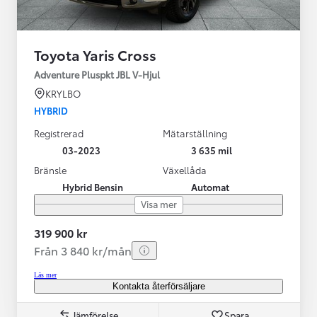
Toyota Yaris Cross
Adventure Pluspkt JBL V-Hjul
KRYLBO
HYBRID
Registrerad
Mätarställning
03-2023
3 635 mil
Bränsle
Växellåda
Hybrid Bensin
Automat
Visa mer
319 900 kr
Från 3 840 kr/mån
Läs mer
Kontakta återförsäljare
Jämförelse
Spara