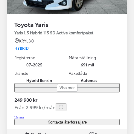
Toyota Yaris
Yaris 1,5 Hybrid 115 5D Active komfortpaket
KRYLBO
HYBRID
Registrerad
Mätarställning
07-2025
691 mil
Bränsle
Växellåda
Hybrid Bensin
Automat
Visa mer
249 900 kr
Från 2 999 kr/mån
Läs mer
Kontakta återförsäljare