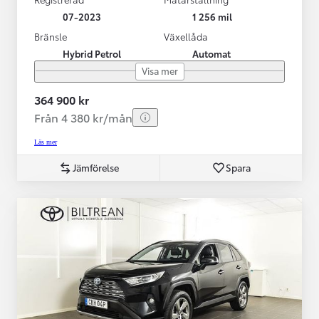
07-2023
1 256 mil
Bränsle
Växellåda
Hybrid Petrol
Automat
Visa mer
364 900 kr
Från 4 380 kr/mån
Läs mer
Jämförelse
Spara