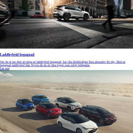
Laddhybrid begagnad
Om du är ute efter att köpa en laddhybrid begagnad, har våra återförsäljare flera alternativ för dig. Med en
begagnad laddhybrid från Toyota får du ett lika tryggt som roligt bilägande.
Läs mer