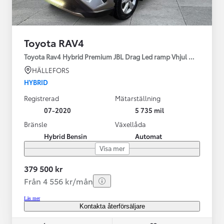
Toyota RAV4
Toyota Rav4 Hybrid Premium JBL Drag Led ramp Vhjul motorv
HÄLLEFORS
HYBRID
Registrerad
Mätarställning
07-2020
5 735 mil
Bränsle
Växellåda
Hybrid Bensin
Automat
Visa mer
379 500 kr
Från 4 556 kr/mån
Läs mer
Kontakta återförsäljare