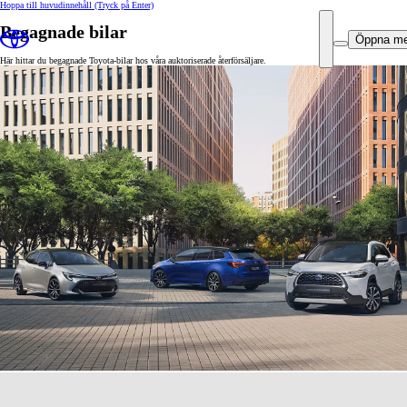
Hoppa till huvudinnehåll
(Tryck på Enter)
Begagnade bilar
Öppna m
Här hittar du begagnade Toyota-bilar hos våra auktoriserade återförsäljare.