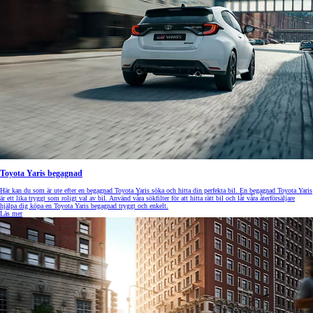
Toyota Yaris begagnad
Här kan du som är ute efter en begagnad Toyota Yaris söka och hitta din perfekta bil. En begagnad Toyota Yaris
är ett lika tryggt som roligt val av bil. Använd våra sökfilter för att hitta rätt bil och låt våra återförsäljare
hjälpa dig köpa en Toyota Yaris begagnad tryggt och enkelt.
Läs mer