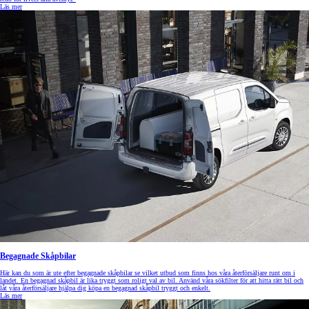
Läs mer
Begagnade Skåpbilar
Här kan du som är ute efter begagnade skåpbilar se vilket utbud som finns hos våra återförsäljare runt om i
landet. En begagnad skåpbil är lika tryggt som roligt val av bil. Använd våra sökfilter för att hitta rätt bil och
låt våra återförsäljare hjälpa dig köpa en begagnad skåpbil tryggt och enkelt.
Läs mer