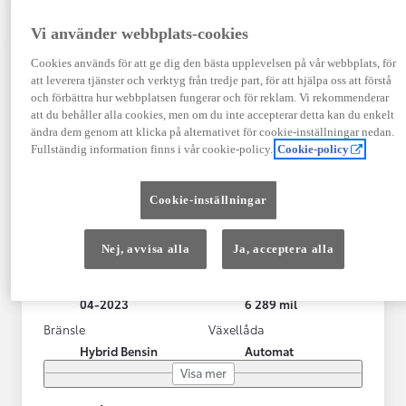
Vi använder webbplats-cookies
Cookies används för att ge dig den bästa upplevelsen på vår webbplats, för
att leverera tjänster och verktyg från tredje part, för att hjälpa oss att förstå
och förbättra hur webbplatsen fungerar och för reklam. Vi rekommenderar
att du behåller alla cookies, men om du inte accepterar detta kan du enkelt
ändra dem genom att klicka på alternativet för cookie-inställningar nedan.
Fullständig information finns i vår cookie-policy.
Cookie-policy
Toyota Yaris Cross
Cookie-inställningar
Toyota Yaris Cross 1,5 Hybrid Adventure Drag V-Hjul
KRYLBO
Nej, avvisa alla
Ja, acceptera alla
HYBRID
Registrerad
Mätarställning
04-2023
6 289 mil
Bränsle
Växellåda
Hybrid Bensin
Automat
Visa mer