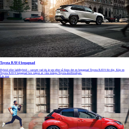
Toyota RAV4 begagnad
Hybrid eller laddhybrid – oavsett vad du är ute efter så finns det en begagnad Toyota RAV4 för dig. Köp en
Toyota RAV4 begagnad hos någon av våra många Toyota-återförsäljare.
Läs mer