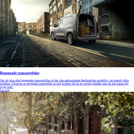
Begagnade transportbilar
Om du letar efter begagnade transportbilar så har våra auktoriserade återförsäljare modeller i en mängd olika
storlekar. Förutom en begagnad transportbil av hög kvalitet får du en smidig bilaffär som du kan känna dig
trygg med.
Läs mer