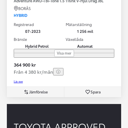
Adventure AWD-i Bi-Tone 1.5 116hk V-Hjul Drag JBL
BORÅS
HYBRID
Registrerad
Mätarställning
07-2023
1 256 mil
Bränsle
Växellåda
Hybrid Petrol
Automat
Visa mer
364 900 kr
Från 4 380 kr/mån
Läs mer
Jämförelse
Spara
TOYOTA APPROVED