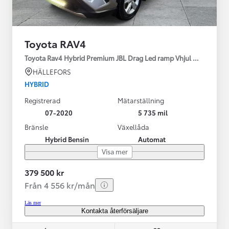
Toyota RAV4
Toyota Rav4 Hybrid Premium JBL Drag Led ramp Vhjul motorv
HÄLLEFORS
HYBRID
Registrerad
Mätarställning
07-2020
5 735 mil
Bränsle
Växellåda
Hybrid Bensin
Automat
Visa mer
379 500 kr
Från 4 556 kr/mån
Läs mer
Kontakta återförsäljare