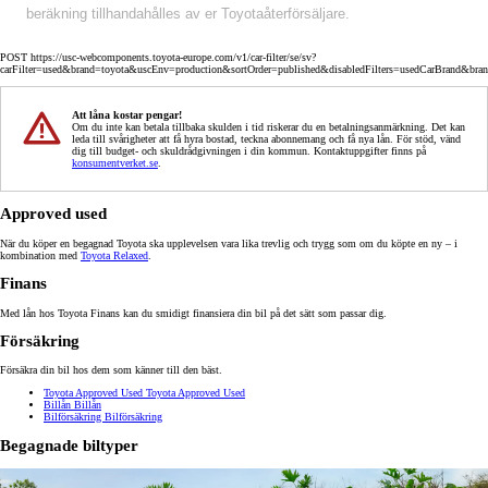
beräkning tillhandahålles av er Toyotaåterförsäljare.
POST https://usc-webcomponents.toyota-europe.com/v1/car-filter/se/sv?
carFilter=used&brand=toyota&uscEnv=production&sortOrder=published&disabledFilters=usedCarBrand&bra
Att låna kostar pengar!
Om du inte kan betala tillbaka skulden i tid riskerar du en betalningsanmärkning. Det kan
leda till svårigheter att få hyra bostad, teckna abonnemang och få nya lån. För stöd, vänd
dig till budget- och skuldrådgivningen i din kommun. Kontaktuppgifter finns på
konsumentverket.se
.
Approved used
När du köper en begagnad Toyota ska upplevelsen vara lika trevlig och trygg som om du köpte en ny – i
kombination med
Toyota Relaxed
.
Finans
Med lån hos Toyota Finans kan du smidigt finansiera din bil på det sätt som passar dig.
Försäkring
Försäkra din bil hos dem som känner till den bäst.
Toyota Approved Used
Toyota Approved Used
Billån
Billån
Bilförsäkring
Bilförsäkring
Begagnade biltyper