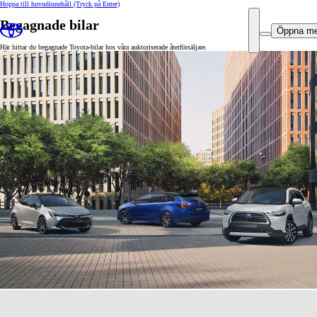
Hoppa till huvudinnehåll
(Tryck på Enter)
Begagnade bilar
Öppna m
Här hittar du begagnade Toyota-bilar hos våra auktoriserade återförsäljare.