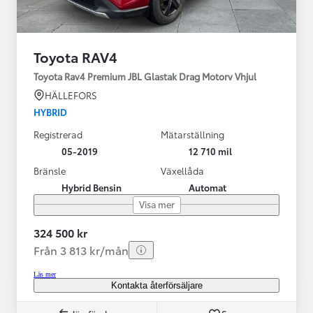
Toyota RAV4
Toyota Rav4 Premium JBL Glastak Drag Motorv Vhjul
HÄLLEFORS
HYBRID
Registrerad
Mätarställning
05-2019
12 710 mil
Bränsle
Växellåda
Hybrid Bensin
Automat
Visa mer
324 500 kr
Från 3 813 kr/mån
Läs mer
Kontakta återförsäljare