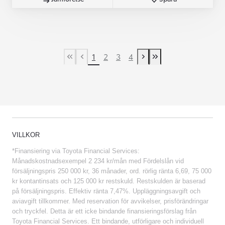
1
2
3
4
First Page
Previous page
Next page
Last Page
VILLKOR
*Finansiering via Toyota Financial Services:
Månadskostnadsexempel 2 234 kr/mån med Fördelslån vid
försäljningspris 250 000 kr, 36 månader, ord. rörlig ränta 6,69, 75 000
kr kontantinsats och 125 000 kr restskuld. Restskulden är baserad
på försäljningspris. Effektiv ränta 7,47%. Uppläggningsavgift och
aviavgift tillkommer. Med reservation för avvikelser, prisförändringar
och tryckfel. Detta är ett icke bindande finansieringsförslag från
Toyota Financial Services. Ett bindande, utförligare och individuell