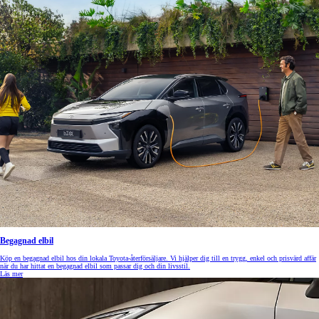
Begagnad elbil
Köp en begagnad elbil hos din lokala Toyota-återförsäljare. Vi hjälper dig till en trygg, enkel och prisvärd affär
när du har hittat en begagnad elbil som passar dig och din livsstil.
Läs mer