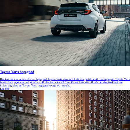
Toyota Yaris begagnad
Här kan du som är ute efter en begagnad Toyota Yaris söka och hitta din perfekta bil. En begagnad Toyota Yaris
är ett lika tryggt som roligt val av bil. Använd våra sökfilter för att hitta rätt bil och låt våra återförsäljare
hjälpa dig köpa en Toyota Yaris begagnad tryggt och enkelt.
Läs mer