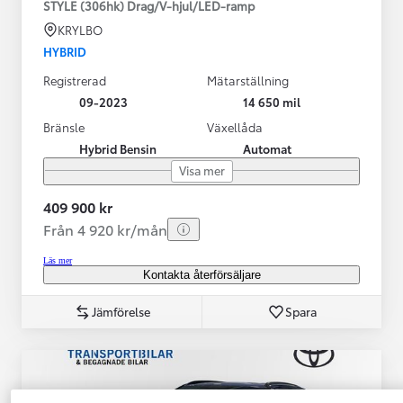
STYLE (306hk) Drag/V-hjul/LED-ramp
KRYLBO
HYBRID
Registrerad
Mätarställning
09-2023
14 650 mil
Bränsle
Växellåda
Hybrid Bensin
Automat
Visa mer
409 900 kr
Från 4 920 kr/mån
Läs mer
Kontakta återförsäljare
Jämförelse
Spara