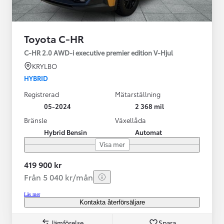
Toyota C-HR
C-HR 2.0 AWD-i executive premier edition V-Hjul
KRYLBO
HYBRID
Registrerad
Mätarställning
05-2024
2 368 mil
Bränsle
Växellåda
Hybrid Bensin
Automat
Visa mer
419 900 kr
Från 5 040 kr/mån
Läs mer
Kontakta återförsäljare
Jämförelse
Spara