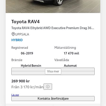
Toyota RAV4
Toyota RAV4 Elhybrid AWD Executive Premium Drag 360-kamera 
UPPSALA
HYBRID
Registrerad
Mätarställning
06-2019
17 470 mil
Bränsle
Växellåda
Hybrid Bensin
Automat
Visa mer
269 900 kr
Från 3 170 kr/mån
Läs mer
Kontakta återförsäljare