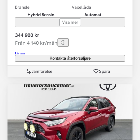
Bränsle
Växellåda
Hybrid Bensin
Automat
Visa mer
344 900 kr
Från 4 140 kr/mån
Läs mer
Kontakta återförsäljare
Jämförelse
Spara