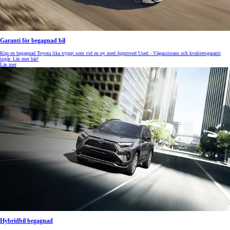
Garanti för begagnad bil
Köp en begagnad Toyota lika tryggt som vid en ny med Approved Used - Vägassistans och kvalitetsgaranti
ingår. Läs mer här!
Läs mer
Hybridbil begagnad