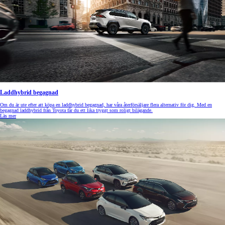
Laddhybrid begagnad
Om du är ute efter att köpa en laddhybrid begagnad, har våra återförsäljare flera alternativ för dig. Med en
begagnad laddhybrid från Toyota får du ett lika tryggt som roligt bilägande.
Läs mer