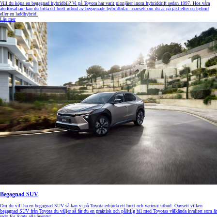
Vill du köpa en begagnad hybridbil? Vi på Toyota har varit pionjärer inom hybriddrift sedan 1997. Hos våra
återförsäljare kan du hitta ett brett utbud av begagnade hybridbilar - oavsett om du är på jakt efter en hybrid
eller en laddhybrid.
Läs mer
Begagnad SUV
Om du vill ha en begagnad SUV så kan vi på Toyota erbjuda ett brett och varierat utbud. Oavsett vilken
begagnad SUV från Toyota du väljer så får du en praktisk och pålitlig bil med Toyotas välkända kvalitet som är
redo för livets alla äventyr.