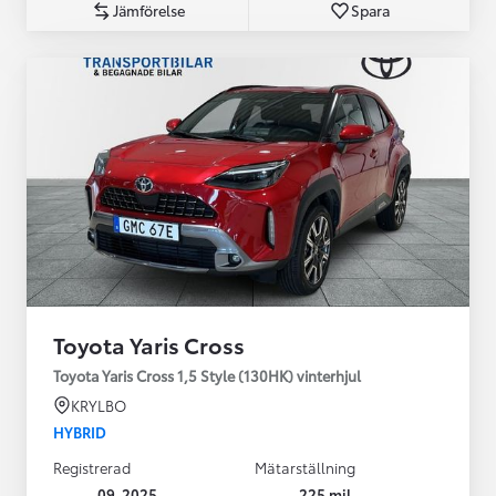
Jämförelse
Spara
Toyota Yaris Cross
Toyota Yaris Cross 1,5 Style (130HK) vinterhjul
KRYLBO
HYBRID
Registrerad
Mätarställning
09-2025
225 mil