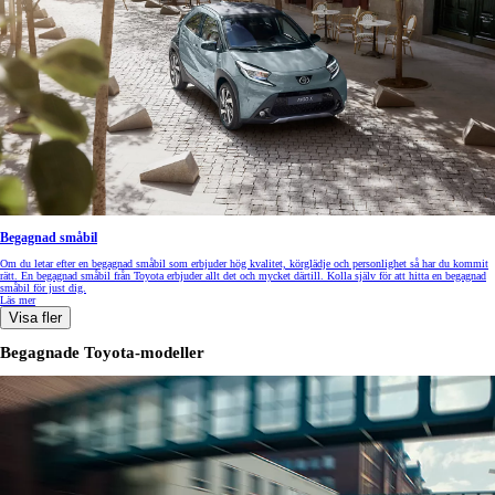
Begagnad småbil
Om du letar efter en begagnad småbil som erbjuder hög kvalitet, körglädje och personlighet så har du kommit
rätt. En begagnad småbil från Toyota erbjuder allt det och mycket därtill. Kolla själv för att hitta en begagnad
småbil för just dig.
Läs mer
Visa fler
Begagnade Toyota-modeller