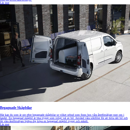
Läs mer
Begagnade Skåpbilar
Här kan du som är ute efter begagnade skåpbilar se vilket utbud som finns hos våra återförsäljare runt om i
landet. En begagnad skåpbil är lika tryggt som roligt val av bil. Använd våra sökfilter för att hitta rätt bil och
låt våra återförsäljare hjälpa dig köpa en begagnad skåpbil tryggt och enkelt.
Läs mer