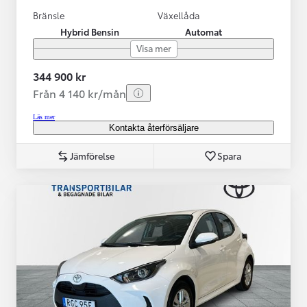
Bränsle
Växellåda
Hybrid Bensin
Automat
Visa mer
344 900 kr
Från 4 140 kr/mån
Läs mer
Kontakta återförsäljare
Jämförelse
Spara