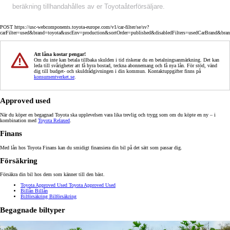
beräkning tillhandahålles av er Toyotaåterförsäljare.
POST https://usc-webcomponents.toyota-europe.com/v1/car-filter/se/sv?
carFilter=used&brand=toyota&uscEnv=production&sortOrder=published&disabledFilters=usedCarBrand&bra
Att låna kostar pengar!
Om du inte kan betala tillbaka skulden i tid riskerar du en betalningsanmärkning. Det kan
leda till svårigheter att få hyra bostad, teckna abonnemang och få nya lån. För stöd, vänd
dig till budget- och skuldrådgivningen i din kommun. Kontaktuppgifter finns på
konsumentverket.se
.
Approved used
När du köper en begagnad Toyota ska upplevelsen vara lika trevlig och trygg som om du köpte en ny – i
kombination med
Toyota Relaxed
.
Finans
Med lån hos Toyota Finans kan du smidigt finansiera din bil på det sätt som passar dig.
Försäkring
Försäkra din bil hos dem som känner till den bäst.
Toyota Approved Used
Toyota Approved Used
Billån
Billån
Bilförsäkring
Bilförsäkring
Begagnade biltyper