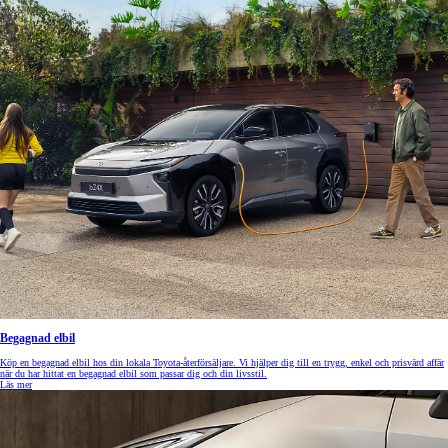
Begagnad elbil
Köp en begagnad elbil hos din lokala Toyota-återförsäljare. Vi hjälper dig till en trygg, enkel och prisvärd affär
när du har hittat en begagnad elbil som passar dig och din livsstil.
Läs mer