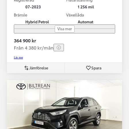
07-2023
1 256 mil
Bränsle
Växellåda
Hybrid Petrol
Automat
Visa mer
364 900 kr
Från 4 380 kr/mån
Läs mer
Jämförelse
Spara