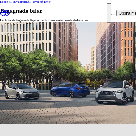
Hoppa till huvudinnehåll
(Tryck på Enter)
Begagnade bilar
Öppna m
Här hittar du begagnade Toyota-bilar hos våra auktoriserade återförsäljare.