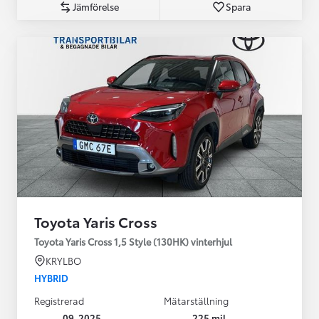
Jämförelse
Spara
Toyota Yaris Cross
Toyota Yaris Cross 1,5 Style (130HK) vinterhjul
KRYLBO
HYBRID
Registrerad
Mätarställning
09-2025
225 mil