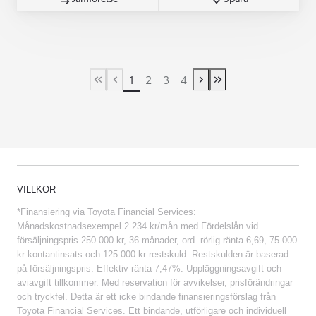
1
2
3
4
First Page
Previous page
Next page
Last Page
VILLKOR
*Finansiering via Toyota Financial Services:
Månadskostnadsexempel 2 234 kr/mån med Fördelslån vid
försäljningspris 250 000 kr, 36 månader, ord. rörlig ränta 6,69, 75 000
kr kontantinsats och 125 000 kr restskuld. Restskulden är baserad
på försäljningspris. Effektiv ränta 7,47%. Uppläggningsavgift och
aviavgift tillkommer. Med reservation för avvikelser, prisförändringar
och tryckfel. Detta är ett icke bindande finansieringsförslag från
Toyota Financial Services. Ett bindande, utförligare och individuell