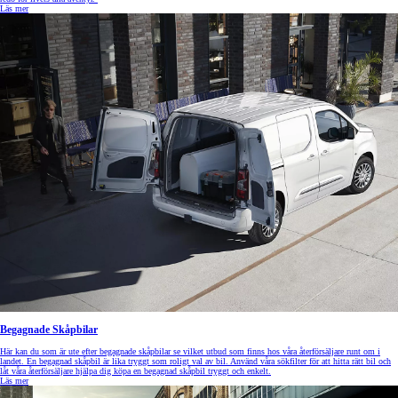
Läs mer
Begagnade Skåpbilar
Här kan du som är ute efter begagnade skåpbilar se vilket utbud som finns hos våra återförsäljare runt om i
landet. En begagnad skåpbil är lika tryggt som roligt val av bil. Använd våra sökfilter för att hitta rätt bil och
låt våra återförsäljare hjälpa dig köpa en begagnad skåpbil tryggt och enkelt.
Läs mer