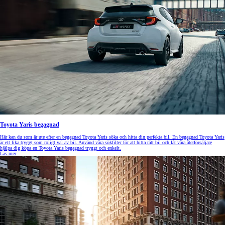
Toyota Yaris begagnad
Här kan du som är ute efter en begagnad Toyota Yaris söka och hitta din perfekta bil. En begagnad Toyota Yaris
är ett lika tryggt som roligt val av bil. Använd våra sökfilter för att hitta rätt bil och låt våra återförsäljare
hjälpa dig köpa en Toyota Yaris begagnad tryggt och enkelt.
Läs mer