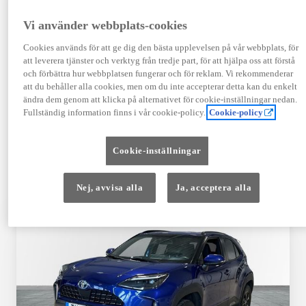
TOYOTA APPROVED
Vi använder webbplats-cookies
USED
Cookies används för att ge dig den bästa upplevelsen på vår webbplats, för
att leverera tjänster och verktyg från tredje part, för att hjälpa oss att förstå
och förbättra hur webbplatsen fungerar och för reklam. Vi rekommenderar
Garanti upp till 10 år eller 20 000 mil – i
att du behåller alla cookies, men om du inte accepterar detta kan du enkelt
kombination med Toyota Relax
ändra dem genom att klicka på alternativet för cookie-inställningar nedan.
Fullständig information finns i vår cookie-policy.
Cookie-policy
Godkända enligt en 145-punkts checklista
Cookie-inställningar
12 månaders vägassistans
Nej, avvisa alla
Ja, acceptera alla