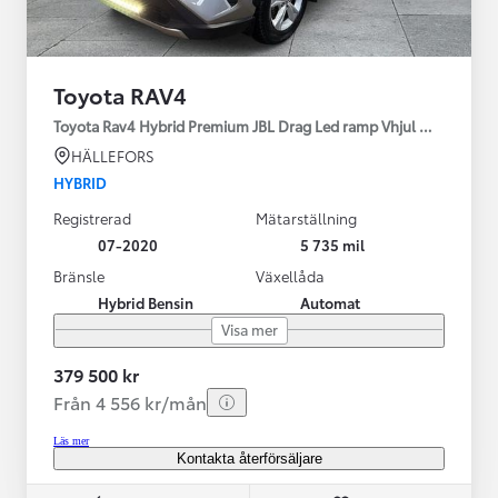
Toyota RAV4
Toyota Rav4 Hybrid Premium JBL Drag Led ramp Vhjul motorv
HÄLLEFORS
HYBRID
Registrerad
Mätarställning
07-2020
5 735 mil
Bränsle
Växellåda
Hybrid Bensin
Automat
Visa mer
379 500 kr
Från 4 556 kr/mån
Läs mer
Kontakta återförsäljare