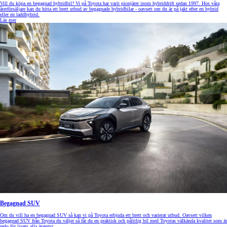
Vill du köpa en begagnad hybridbil? Vi på Toyota har varit pionjärer inom hybriddrift sedan 1997. Hos våra
återförsäljare kan du hitta ett brett utbud av begagnade hybridbilar - oavsett om du är på jakt efter en hybrid
eller en laddhybrid.
Läs mer
Begagnad SUV
Om du vill ha en begagnad SUV så kan vi på Toyota erbjuda ett brett och varierat utbud. Oavsett vilken
begagnad SUV från Toyota du väljer så får du en praktisk och pålitlig bil med Toyotas välkända kvalitet som är
redo för livets alla äventyr.