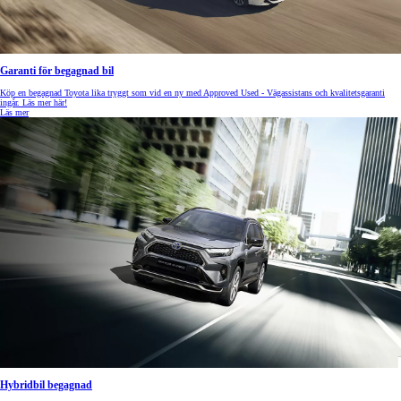
Garanti för begagnad bil
Köp en begagnad Toyota lika tryggt som vid en ny med Approved Used - Vägassistans och kvalitetsgaranti
ingår. Läs mer här!
Läs mer
Hybridbil begagnad