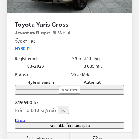
Toyota Yaris Cross
Adventure Pluspkt JBL V-Hjul
KRYLBO
HYBRID
Registrerad
Mätarställning
03-2023
3 635 mil
Bränsle
Växellåda
Hybrid Bensin
Automat
Visa mer
319 900 kr
Från 3 840 kr/mån
Läs mer
Kontakta återförsäljare
Jämförelse
Spara