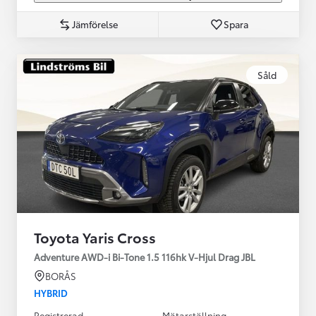
Jämförelse
Spara
Såld
Toyota Yaris Cross
Adventure AWD-i Bi-Tone 1.5 116hk V-Hjul Drag JBL
BORÅS
HYBRID
Registrerad
Mätarställning