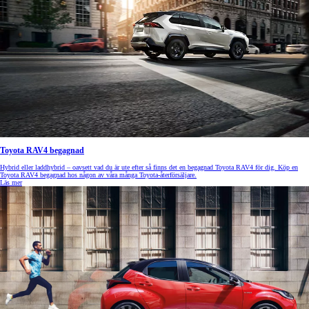
Toyota RAV4 begagnad
Hybrid eller laddhybrid – oavsett vad du är ute efter så finns det en begagnad Toyota RAV4 för dig. Köp en
Toyota RAV4 begagnad hos någon av våra många Toyota-återförsäljare.
Läs mer