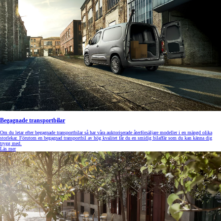
Begagnade transportbilar
Om du letar efter begagnade transportbilar så har våra auktoriserade återförsäljare modeller i en mängd olika
storlekar. Förutom en begagnad transportbil av hög kvalitet får du en smidig bilaffär som du kan känna dig
trygg med.
Läs mer