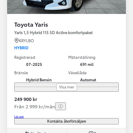
Toyota Yaris
Yaris 1,5 Hybrid 115 5D Active komfortpaket
KRYLBO
HYBRID
Registrerad
Mätarställning
07-2025
691 mil
Bränsle
Växellåda
Hybrid Bensin
Automat
Visa mer
249 900 kr
Från 2 999 kr/mån
Läs mer
Kontakta återförsäljare