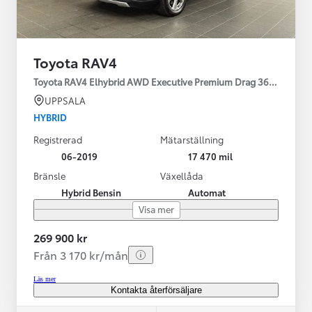
Toyota RAV4
Toyota RAV4 Elhybrid AWD Executive Premium Drag 360-kamera 
UPPSALA
HYBRID
Registrerad
Mätarställning
06-2019
17 470 mil
Bränsle
Växellåda
Hybrid Bensin
Automat
Visa mer
269 900 kr
Från 3 170 kr/mån
Läs mer
Kontakta återförsäljare