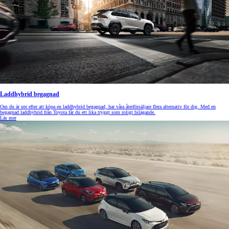
Laddhybrid begagnad
Om du är ute efter att köpa en laddhybrid begagnad, har våra återförsäljare flera alternativ för dig. Med en
begagnad laddhybrid från Toyota får du ett lika tryggt som roligt bilägande.
Läs mer