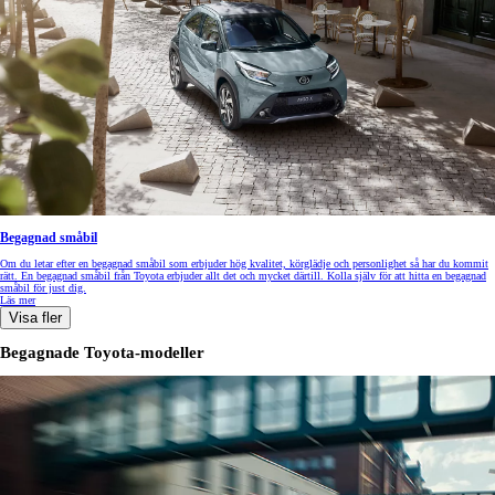
Begagnad småbil
Om du letar efter en begagnad småbil som erbjuder hög kvalitet, körglädje och personlighet så har du kommit
rätt. En begagnad småbil från Toyota erbjuder allt det och mycket därtill. Kolla själv för att hitta en begagnad
småbil för just dig.
Läs mer
Visa fler
Begagnade Toyota-modeller