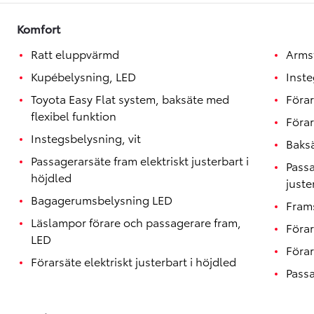
Toyota GR Supra
BENSIN
Komfort
Ratt eluppvärmd
Arms
Kupébelysning, LED
Inst
Toyota Easy Flat system, baksäte med
Förar
flexibel funktion
Förar
Instegsbelysning, vit
Baksä
Passagerarsäte fram elektriskt justerbart i
Passa
höjdled
juste
Bagagerumsbelysning LED
Fram
Läslampor förare och passagerare fram,
Föra
LED
Förar
Förarsäte elektriskt justerbart i höjdled
Passa