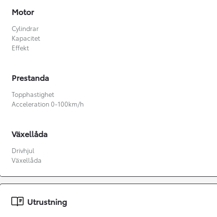
Motor
Cylindrar
Kapacitet
Effekt
Prestanda
Topphastighet
Acceleration 0-100km/h
Växellåda
Drivhjul
Växellåda
Från 360 900 kr
Från 3 548 kr/mån
Utrustning
Easy Billån