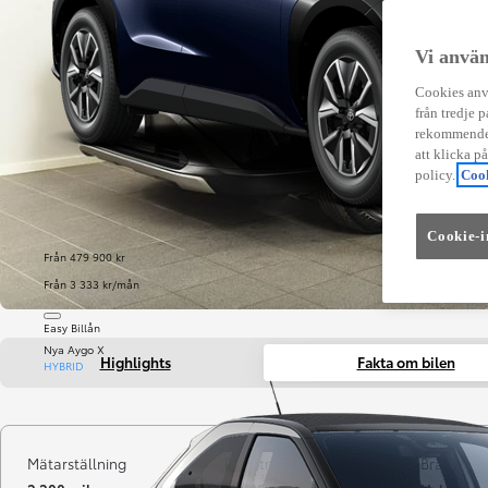
Vi använ
Cookies anvä
från tredje p
rekommender
att klicka p
policy.
Cook
Cookie-i
Från 479 900 kr
Från 3 333 kr/mån
Easy Billån
Nya Aygo X
Highlights
Fakta om bilen
HYBRID
Mätarställning
Registrerad
Bränsle