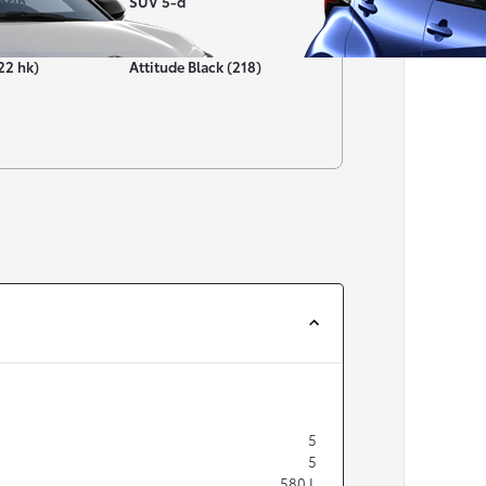
nsin
SUV 5-d
Färg
22 hk)
Attitude Black (218)
Från 257 900 kr
Från 2 535 kr/mån
Easy Billån
Corolla
HYBRID
5
5
580
L