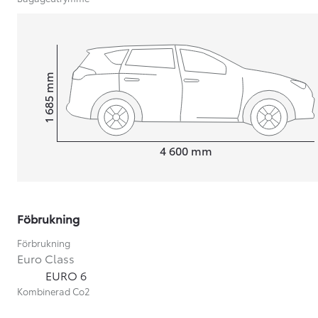
mm
1 685
Height
Length
4 600
mm
Föbrukning
Förbrukning
Euro Class
Från 599 900 kr
EURO 6
Nya Corolla Cross
Kombinerad Co2
HYBRID