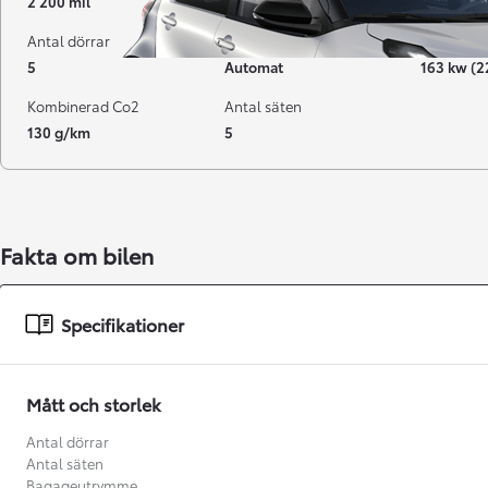
2 200 mil
03-2025
Hybrid Be
Antal dörrar
Växellåda
Effekt
5
Automat
163 kw (2
Kombinerad Co2
Antal säten
130 g/km
5
Fakta om bilen
Från 238 900 kr
Specifikationer
Från 2 349 kr/mån
Easy Billån
Mått och storlek
GR Yaris
BENSIN
Antal dörrar
Antal säten
Bagageutrymme