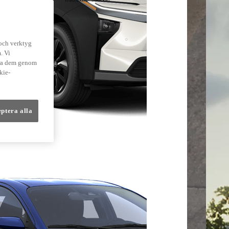
lmer
 och verktyg
. Vi
dra dem genom
kie-
eptera alla