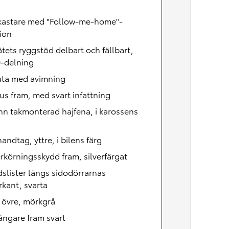
lkastare med "Follow-me-home"-
ion
tets ryggstöd delbart och fällbart,
0-delning
uta med avimning
us fram, med svart infattning
n takmonterad hajfena, i karossens
andtag, yttre, i bilens färg
körningsskydd fram, silverfärgat
slister längs sidodörrarnas
kant, svarta
, övre, mörkgrå
ångare fram svart