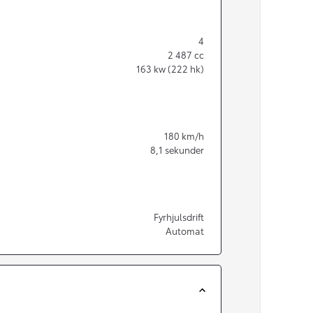
4
2 487
cc
163
kw (222 hk)
180
km/h
8,1
sekunder
Fyrhjulsdrift
Automat
Från 350 900 kr
Från 3 450 kr/mån
Easy Billån