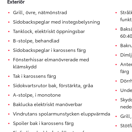
Exteriör
Grill, övre, nätmönstrad
Strå
funkt
Sidobackspeglar med instegsbelysning
Baksä
Tanklock, elektriskt öppningsbar
60:4
B-stolpe, behandlad
Bakr
Sidobackspeglar i karossens färg
Dimlj
Fönsterhissar elmanövrerade med
Anten
klämskydd
färg
Tak i karossens färg
Dörrh
Sidokvartsrutor bak, förstärkta, gråa
Under
A-stolpe, i monotone
Skydd
Baklucka elektriskt manöverbar
neder
Vindrutans spolarmunstycken eluppvärmda
Grill
Spoiler bak i karossens färg
Stötf