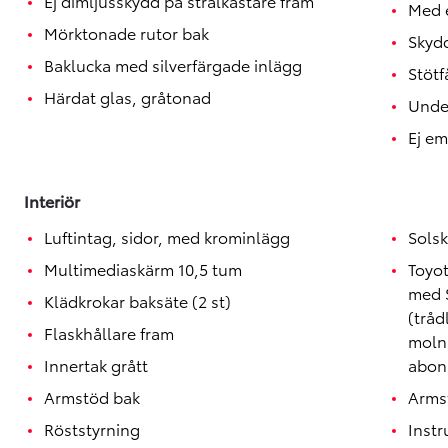
Ej dimljusskydd på strålkastare fram
Med e
Mörktonade rutor bak
Skydd
Baklucka med silverfärgade inlägg
Stötf
Härdat glas, gråtonad
Under
Ej e
Interiör
Luftintag, sidor, med krominlägg
Solsk
Multimediaskärm 10,5 tum
Toyo
med 
Klädkrokar baksäte (2 st)
(tråd
Flaskhållare fram
moln
Innertak grått
abo
Armstöd bak
Arms
Röststyrning
Instr