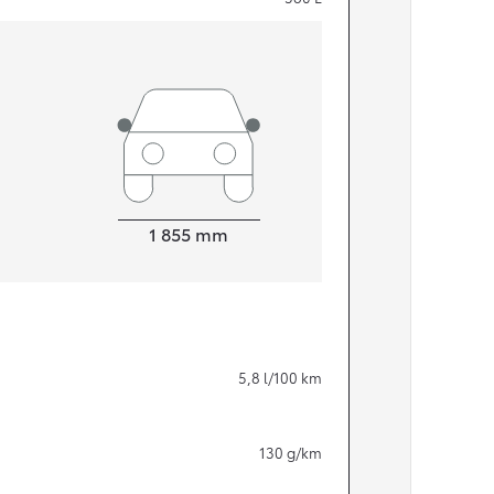
Width
1 855
mm
Från 324 900 kr
5,8
l/100 km
Från 3 194 kr/mån
Toyota C-HR
130
g/km
HYBRID & LADDHYBRID