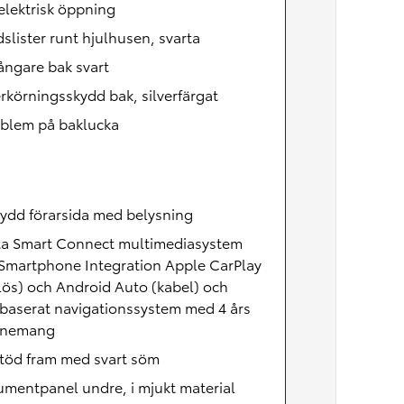
lektrisk öppning
slister runt hjulhusen, svarta
ångare bak svart
körningsskydd bak, silverfärgat
mblem på baklucka
ydd förarsida med belysning
ta Smart Connect multimediasystem
Smartphone Integration Apple CarPlay
lös) och Android Auto (kabel) och
baserat navigationssystem med 4 års
nnemang
töd fram med svart söm
umentpanel undre, i mjukt material