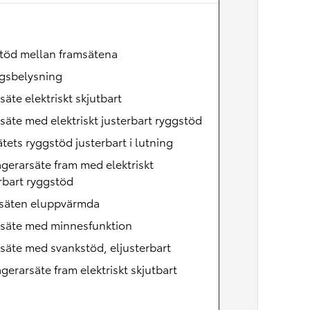
Nya GR GT
The soul lives on
töd mellan framsätena
egsbelysning
säte elektriskt skjutbart
säte med elektriskt justerbart ryggstöd
tets ryggstöd justerbart i lutning
gerarsäte fram med elektriskt
rbart ryggstöd
säten eluppvärmda
rsäte med minnesfunktion
säte med svankstöd, eljusterbart
gerarsäte fram elektriskt skjutbart