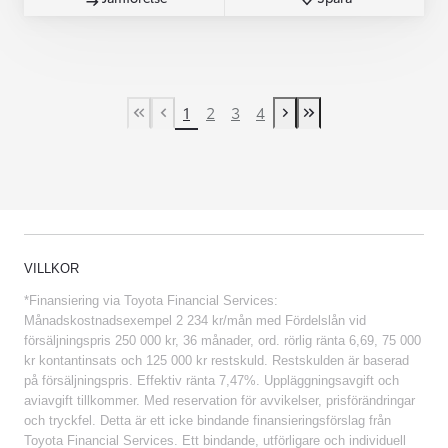
1
2
3
4
First Page
Previous page
Next page
Last Page
VILLKOR
*Finansiering via Toyota Financial Services:
Månadskostnadsexempel 2 234 kr/mån med Fördelslån vid
försäljningspris 250 000 kr, 36 månader, ord. rörlig ränta 6,69, 75 000
kr kontantinsats och 125 000 kr restskuld. Restskulden är baserad
på försäljningspris. Effektiv ränta 7,47%. Uppläggningsavgift och
aviavgift tillkommer. Med reservation för avvikelser, prisförändringar
och tryckfel. Detta är ett icke bindande finansieringsförslag från
Toyota Financial Services. Ett bindande, utförligare och individuell