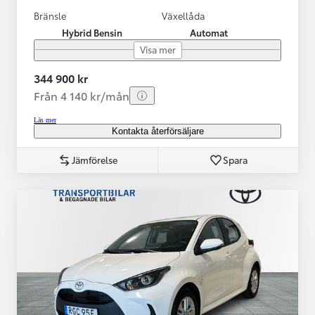
Bränsle
Växellåda
Hybrid Bensin
Automat
Visa mer
344 900 kr
Från 4 140 kr/mån
Läs mer
Kontakta återförsäljare
Jämförelse
Spara