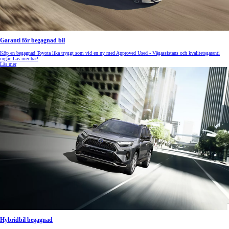
Garanti för begagnad bil
Köp en begagnad Toyota lika tryggt som vid en ny med Approved Used - Vägassistans och kvalitetsgaranti
ingår. Läs mer här!
Läs mer
Hybridbil begagnad