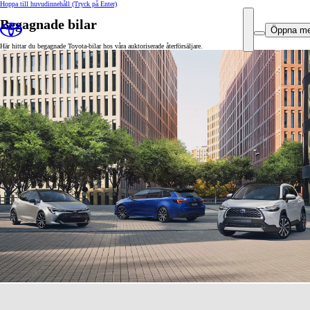
Hoppa till huvudinnehåll
(Tryck på Enter)
Begagnade bilar
Öppna m
Här hittar du begagnade Toyota-bilar hos våra auktoriserade återförsäljare.