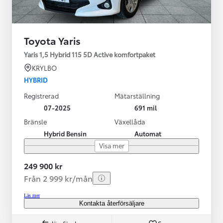
Toyota Yaris
Yaris 1,5 Hybrid 115 5D Active komfortpaket
KRYLBO
HYBRID
Registrerad
Mätarställning
07-2025
691 mil
Bränsle
Växellåda
Hybrid Bensin
Automat
Visa mer
249 900 kr
Från 2 999 kr/mån
Läs mer
Kontakta återförsäljare