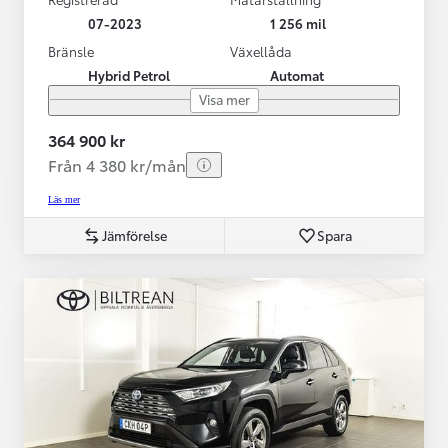
07-2023
1 256 mil
Bränsle
Växellåda
Hybrid Petrol
Automat
Visa mer
364 900 kr
Från 4 380 kr/mån
Läs mer
Jämförelse
Spara