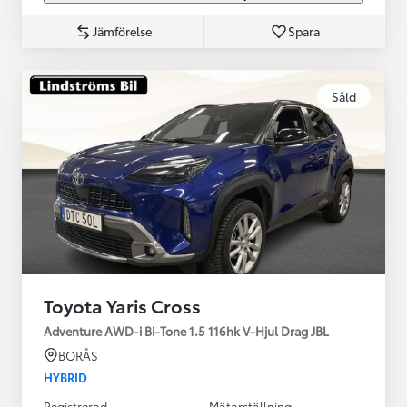
Jämförelse
Spara
Såld
Toyota Yaris Cross
Adventure AWD-i Bi-Tone 1.5 116hk V-Hjul Drag JBL
BORÅS
HYBRID
Registrerad
Mätarställning