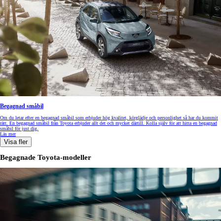
Begagnad småbil
Om du letar efter en begagnad småbil som erbjuder hög kvalitet, körglädje och personlighet så har du kommit
rätt. En begagnad småbil från Toyota erbjuder allt det och mycket därtill. Kolla själv för att hitta en begagnad
småbil för just dig.
Läs mer
Visa fler
Begagnade Toyota-modeller