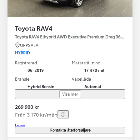
Toyota RAV4
Toyota RAV4 Elhybrid AWD Executive Premium Drag 360-kamera 
UPPSALA
HYBRID
Registrerad
Mätarställning
06-2019
17 470 mil
Bränsle
Växellåda
Hybrid Bensin
Automat
Visa mer
269 900 kr
Från 3 170 kr/mån
Läs mer
Kontakta återförsäljare