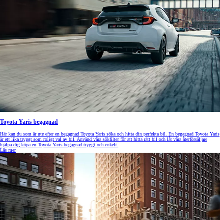
Toyota Yaris begagnad
Här kan du som är ute efter en begagnad Toyota Yaris söka och hitta din perfekta bil. En begagnad Toyota Yaris
är ett lika tryggt som roligt val av bil. Använd våra sökfilter för att hitta rätt bil och låt våra återförsäljare
hjälpa dig köpa en Toyota Yaris begagnad tryggt och enkelt.
Läs mer