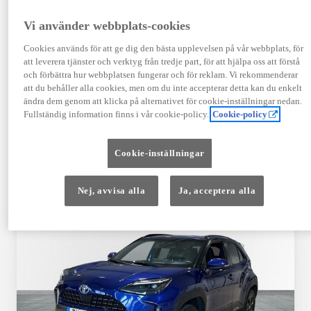
TOYOTA APPROVED
Vi använder webbplats-cookies
USED
Cookies används för att ge dig den bästa upplevelsen på vår webbplats, för
att leverera tjänster och verktyg från tredje part, för att hjälpa oss att förstå
och förbättra hur webbplatsen fungerar och för reklam. Vi rekommenderar
Garanti upp till 10 år eller 20 000 mil – i
att du behåller alla cookies, men om du inte accepterar detta kan du enkelt
kombination med Toyota Relax
ändra dem genom att klicka på alternativet för cookie-inställningar nedan.
Fullständig information finns i vår cookie-policy.
Cookie-policy
Godkända enligt en 145-punkts checklista
Cookie-inställningar
12 månaders vägassistans
Nej, avvisa alla
Ja, acceptera alla