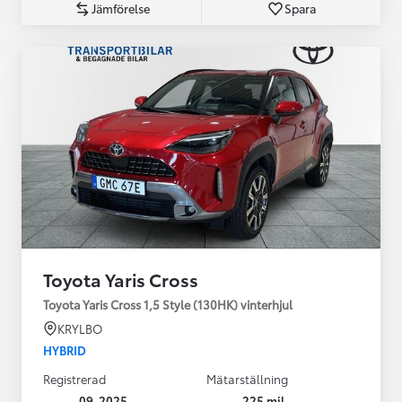
Jämförelse
Spara
Toyota Yaris Cross
Toyota Yaris Cross 1,5 Style (130HK) vinterhjul
KRYLBO
HYBRID
Registrerad
Mätarställning
09-2025
225 mil