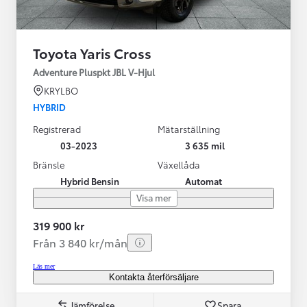
Toyota Yaris Cross
Adventure Pluspkt JBL V-Hjul
KRYLBO
HYBRID
Registrerad
Mätarställning
03-2023
3 635 mil
Bränsle
Växellåda
Hybrid Bensin
Automat
Visa mer
319 900 kr
Från 3 840 kr/mån
Läs mer
Kontakta återförsäljare
Jämförelse
Spara