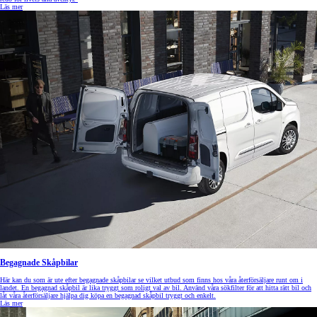
Läs mer
Begagnade Skåpbilar
Här kan du som är ute efter begagnade skåpbilar se vilket utbud som finns hos våra återförsäljare runt om i
landet. En begagnad skåpbil är lika tryggt som roligt val av bil. Använd våra sökfilter för att hitta rätt bil och
låt våra återförsäljare hjälpa dig köpa en begagnad skåpbil tryggt och enkelt.
Läs mer