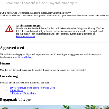
beräkning tillhandahålles av er Toyotaåterförsäljare.
POST https://usc-webcomponents.toyota-europe.com/v1/car-filter/se/sv?
carFilter=used&brand=toyota&uscEnv=production&sortOrder=published&disabledFilters=usedCarBrand&bra
Att låna kostar pengar!
Om du inte kan betala tillbaka skulden i tid riskerar du en betalningsanmärkning. Det kan
leda till svårigheter att få hyra bostad, teckna abonnemang och få nya lån. För stöd, vänd
dig till budget- och skuldrådgivningen i din kommun. Kontaktuppgifter finns på
konsumentverket.se
.
Approved used
När du köper en begagnad Toyota ska upplevelsen vara lika trevlig och trygg som om du köpte en ny – i
kombination med
Toyota Relaxed
.
Finans
Med lån hos Toyota Finans kan du smidigt finansiera din bil på det sätt som passar dig.
Försäkring
Försäkra din bil hos dem som känner till den bäst.
Toyota Approved Used
Toyota Approved Used
Billån
Billån
Bilförsäkring
Bilförsäkring
Begagnade biltyper