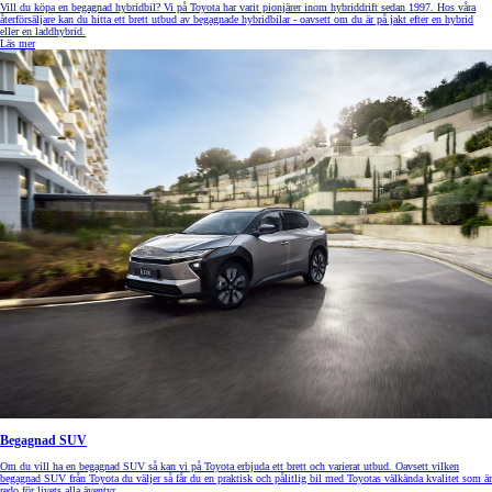
Vill du köpa en begagnad hybridbil? Vi på Toyota har varit pionjärer inom hybriddrift sedan 1997. Hos våra
återförsäljare kan du hitta ett brett utbud av begagnade hybridbilar - oavsett om du är på jakt efter en hybrid
eller en laddhybrid.
Läs mer
Begagnad SUV
Om du vill ha en begagnad SUV så kan vi på Toyota erbjuda ett brett och varierat utbud. Oavsett vilken
begagnad SUV från Toyota du väljer så får du en praktisk och pålitlig bil med Toyotas välkända kvalitet som är
redo för livets alla äventyr.