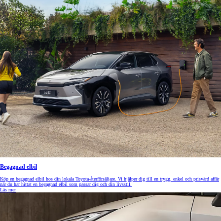
Begagnad elbil
Köp en begagnad elbil hos din lokala Toyota-återförsäljare. Vi hjälper dig till en trygg, enkel och prisvärd affär
när du har hittat en begagnad elbil som passar dig och din livsstil.
Läs mer