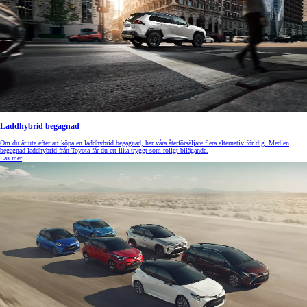
Laddhybrid begagnad
Om du är ute efter att köpa en laddhybrid begagnad, har våra återförsäljare flera alternativ för dig. Med en
begagnad laddhybrid från Toyota får du ett lika tryggt som roligt bilägande.
Läs mer