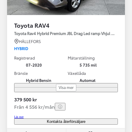
Toyota RAV4
Toyota Rav4 Hybrid Premium JBL Drag Led ramp Vhjul motorv
HÄLLEFORS
HYBRID
Registrerad
Mätarställning
07-2020
5 735 mil
Bränsle
Växellåda
Hybrid Bensin
Automat
Visa mer
379 500 kr
Från 4 556 kr/mån
Läs mer
Kontakta återförsäljare