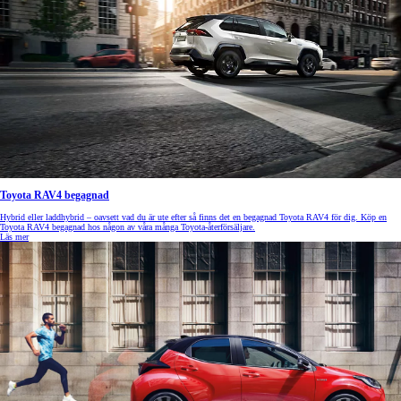
Toyota RAV4 begagnad
Hybrid eller laddhybrid – oavsett vad du är ute efter så finns det en begagnad Toyota RAV4 för dig. Köp en
Toyota RAV4 begagnad hos någon av våra många Toyota-återförsäljare.
Läs mer