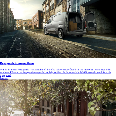
Begagnade transportbilar
Om du letar efter begagnade transportbilar så har våra auktoriserade återförsäljare modeller i en mängd olika
storlekar. Förutom en begagnad transportbil av hög kvalitet får du en smidig bilaffär som du kan känna dig
trygg med.
Läs mer