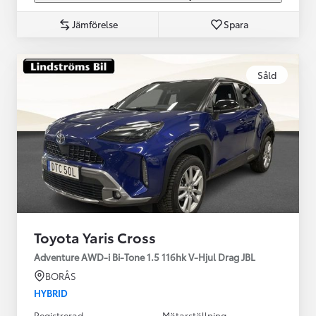
Jämförelse
Spara
Såld
Toyota Yaris Cross
Adventure AWD-i Bi-Tone 1.5 116hk V-Hjul Drag JBL
BORÅS
HYBRID
Registrerad
Mätarställning