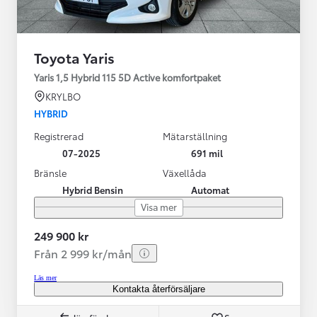
Toyota Yaris
Yaris 1,5 Hybrid 115 5D Active komfortpaket
KRYLBO
HYBRID
Registrerad
Mätarställning
07-2025
691 mil
Bränsle
Växellåda
Hybrid Bensin
Automat
Visa mer
249 900 kr
Från 2 999 kr/mån
Läs mer
Kontakta återförsäljare