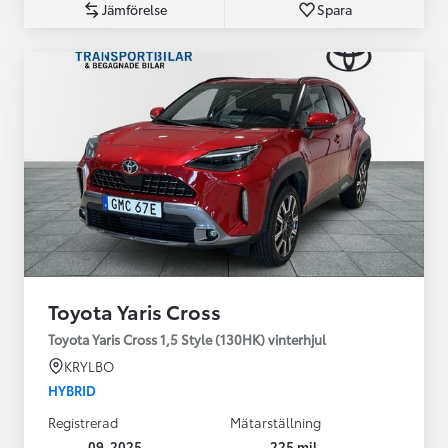
Jämförelse
Spara
Toyota Yaris Cross
Toyota Yaris Cross 1,5 Style (130HK) vinterhjul
KRYLBO
HYBRID
Registrerad
Mätarställning
09-2025
225 mil