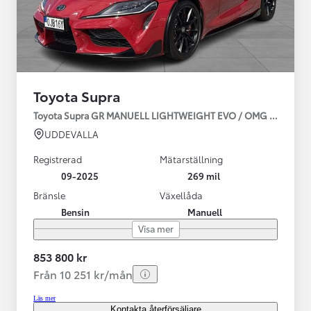
Toyota Supra
Toyota Supra GR MANUELL LIGHTWEIGHT EVO / OMG LEV! MOM
UDDEVALLA
Registrerad
Mätarställning
09-2025
269 mil
Bränsle
Växellåda
Bensin
Manuell
Visa mer
853 800 kr
Från 10 251 kr/mån
Läs mer
Kontakta återförsäljare