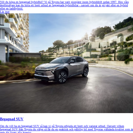
Vill du köpa en begagnad hybridbil? Vi på Toyota har varit pionjärer inom hybriddrift sedan 1997. Hos våra
återförsäljare kan du hitta ett brett utbud av begagnade hybridbilar - oavsett om du är på jakt efter en hybrid
eller en laddhybrid.
Läs mer
Begagnad SUV
Om du vill ha en begagnad SUV så kan vi på Toyota erbjuda ett brett och varierat utbud. Oavsett vilken
begagnad SUV från Toyota du väljer så får du en praktisk och pålitlig bil med Toyotas välkända kvalitet som är
redo för livets alla äventyr.