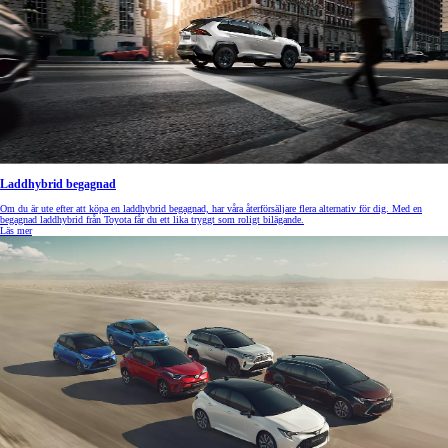
Laddhybrid begagnad
Om du är ute efter att köpa en laddhybrid begagnad, har våra återförsäljare flera alternativ för dig. Med en
begagnad laddhybrid från Toyota får du ett lika tryggt som roligt bilägande.
Läs mer