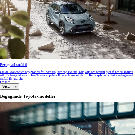
Begagnad småbil
Om du letar efter en begagnad småbil som erbjuder hög kvalitet, körglädje och personlighet så har du kommit
rätt. En begagnad småbil från Toyota erbjuder allt det och mycket därtill. Kolla själv för att hitta en begagnad
småbil för just dig.
Läs mer
Visa fler
Begagnade Toyota-modeller