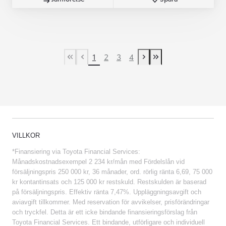
1
2
3
4
First Page
Previous page
Next page
Last Page
VILLKOR
*Finansiering via Toyota Financial Services:
Månadskostnadsexempel 2 234 kr/mån med Fördelslån vid
försäljningspris 250 000 kr, 36 månader, ord. rörlig ränta 6,69, 75 000
kr kontantinsats och 125 000 kr restskuld. Restskulden är baserad
på försäljningspris. Effektiv ränta 7,47%. Uppläggningsavgift och
aviavgift tillkommer. Med reservation för avvikelser, prisförändringar
och tryckfel. Detta är ett icke bindande finansieringsförslag från
Toyota Financial Services. Ett bindande, utförligare och individuell