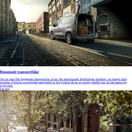
Begagnade transportbilar
Om du letar efter begagnade transportbilar så har våra auktoriserade återförsäljare modeller i en mängd olika
storlekar. Förutom en begagnad transportbil av hög kvalitet får du en smidig bilaffär som du kan känna dig
trygg med.
Läs mer