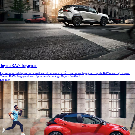
Toyota RAV4 begagnad
Hybrid eller laddhybrid – oavsett vad du är ute efter så finns det en begagnad Toyota RAV4 för dig. Köp en
Toyota RAV4 begagnad hos någon av våra många Toyota-återförsäljare.
Läs mer