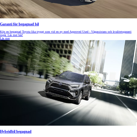
Garanti för begagnad bil
Köp en begagnad Toyota lika tryggt som vid en ny med Approved Used - Vägassistans och kvalitetsgaranti
ingår. Läs mer här!
Läs mer
Hybridbil begagnad