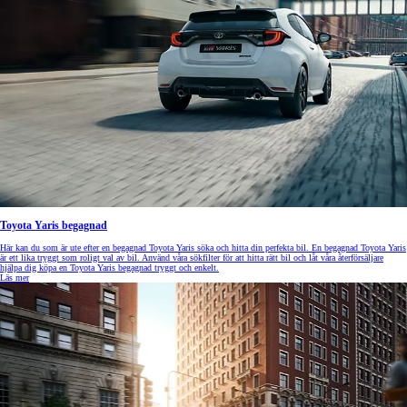
Toyota Yaris begagnad
Här kan du som är ute efter en begagnad Toyota Yaris söka och hitta din perfekta bil. En begagnad Toyota Yaris
är ett lika tryggt som roligt val av bil. Använd våra sökfilter för att hitta rätt bil och låt våra återförsäljare
hjälpa dig köpa en Toyota Yaris begagnad tryggt och enkelt.
Läs mer