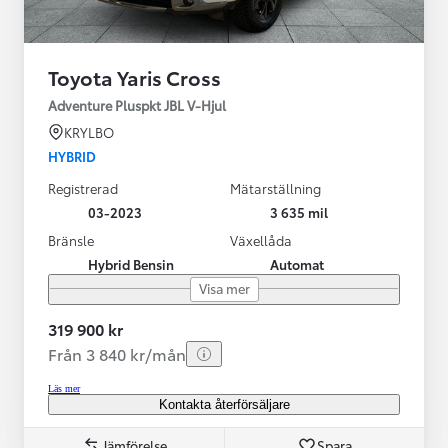
Toyota Yaris Cross
Adventure Pluspkt JBL V-Hjul
KRYLBO
HYBRID
Registrerad
Mätarställning
03-2023
3 635 mil
Bränsle
Växellåda
Hybrid Bensin
Automat
Visa mer
319 900 kr
Från 3 840 kr/mån
Läs mer
Kontakta återförsäljare
Jämförelse
Spara