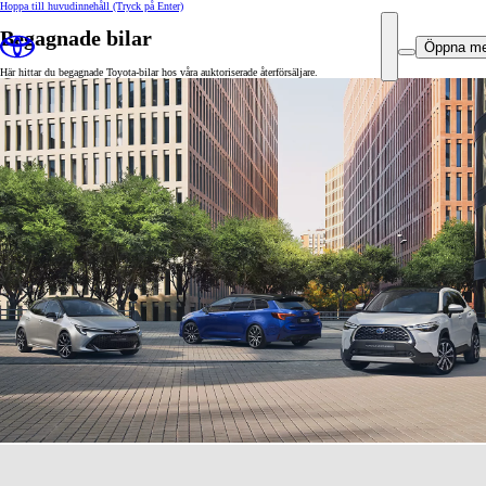
Hoppa till huvudinnehåll
(Tryck på Enter)
Begagnade bilar
Öppna m
Här hittar du begagnade Toyota-bilar hos våra auktoriserade återförsäljare.