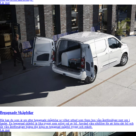
Läs mer
Begagnade Skåpbilar
Här kan du som är ute efter begagnade skåpbilar se vilket utbud som finns hos våra återförsäljare runt om i
landet. En begagnad skåpbil är lika tryggt som roligt val av bil. Använd våra sökfilter för att hitta rätt bil och
låt våra återförsäljare hjälpa dig köpa en begagnad skåpbil tryggt och enkelt.
Läs mer