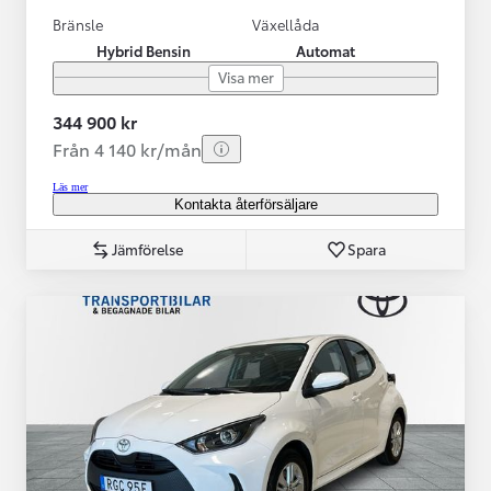
Bränsle
Växellåda
Hybrid Bensin
Automat
Visa mer
344 900 kr
Från 4 140 kr/mån
Läs mer
Kontakta återförsäljare
Jämförelse
Spara