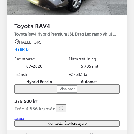
Toyota RAV4
Toyota Rav4 Hybrid Premium JBL Drag Led ramp Vhjul motorv
HÄLLEFORS
HYBRID
Registrerad
Mätarställning
07-2020
5 735 mil
Bränsle
Växellåda
Hybrid Bensin
Automat
Visa mer
379 500 kr
Från 4 556 kr/mån
Läs mer
Kontakta återförsäljare