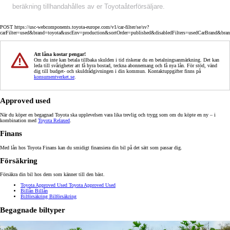
beräkning tillhandahålles av er Toyotaåterförsäljare.
POST https://usc-webcomponents.toyota-europe.com/v1/car-filter/se/sv?
carFilter=used&brand=toyota&uscEnv=production&sortOrder=published&disabledFilters=usedCarBrand&bra
Att låna kostar pengar!
Om du inte kan betala tillbaka skulden i tid riskerar du en betalningsanmärkning. Det kan
leda till svårigheter att få hyra bostad, teckna abonnemang och få nya lån. För stöd, vänd
dig till budget- och skuldrådgivningen i din kommun. Kontaktuppgifter finns på
konsumentverket.se
.
Approved used
När du köper en begagnad Toyota ska upplevelsen vara lika trevlig och trygg som om du köpte en ny – i
kombination med
Toyota Relaxed
.
Finans
Med lån hos Toyota Finans kan du smidigt finansiera din bil på det sätt som passar dig.
Försäkring
Försäkra din bil hos dem som känner till den bäst.
Toyota Approved Used
Toyota Approved Used
Billån
Billån
Bilförsäkring
Bilförsäkring
Begagnade biltyper