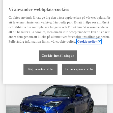
Registrerad
Mätarställning
09-2023
14 650 mil
Vi använder webbplats-cookies
Bränsle
Växellåda
Cookies används för att ge dig den bästa upplevelsen på vår webbplats, för
Hybrid Bensin
Automat
att leverera tjänster och verktyg från tredje part, för att hjälpa oss att förstå
Visa mer
och förbättra hur webbplatsen fungerar och för reklam. Vi rekommenderar
att du behåller alla cookies, men om du inte accepterar detta kan du enkelt
409 900 kr
ändra dem genom att klicka på alternativet för cookie-inställningar nedan.
Från 4 920 kr/mån
Fullständig information finns i vår cookie-policy.
Cookie-policy
Läs mer
Kontakta återförsäljare
Cookie-inställningar
Jämförelse
Spara
Nej, avvisa alla
Ja, acceptera alla