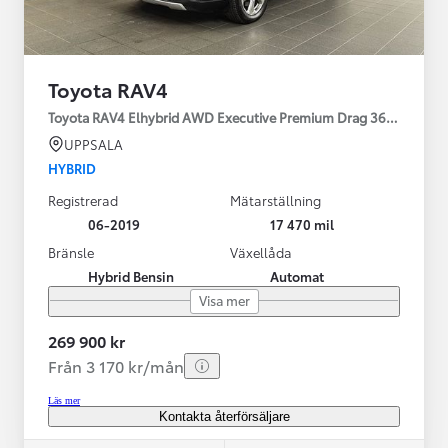
Toyota RAV4
Toyota RAV4 Elhybrid AWD Executive Premium Drag 360-kamera 
UPPSALA
HYBRID
Registrerad
Mätarställning
06-2019
17 470 mil
Bränsle
Växellåda
Hybrid Bensin
Automat
Visa mer
269 900 kr
Från 3 170 kr/mån
Läs mer
Kontakta återförsäljare