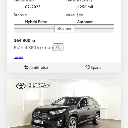
07-2023
1 256 mil
Bränsle
Växellåda
Hybrid Petrol
Automat
Visa mer
364 900 kr
Från 4 380 kr/mån
Läs mer
Jämförelse
Spara