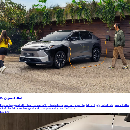
Begagnad elbil
Köp en begagnad elbil hos din lokala Toyota-återförsäljare. Vi hjälper dig till en trygg, enkel och prisvärd affär
när du har hittat en begagnad elbil som passar dig och din livsstil.
Läs mer