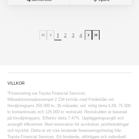
1
2
3
4
First Page
Previous page
Next page
Last Page
VILLKOR
*Finansiering via Toyota Financial Services:
Månadskostnadsexempel 2 234 kr/mån med Fördelslån vid
försäljningspris 250 000 kr, 36 månader, ord. rörlig ränta 6,69, 75 000
kr kontantinsats och 125 000 kr restskuld. Restskulden är baserad
på försäljningspris. Effektiv ränta 7,47%. Uppläggningsavgift och
aviavgift tillkommer. Med reservation för avvikelser, prisförändringar
och tryckfel. Detta är ett icke bindande finansieringsförslag från
Toyota Financial Services. Ett bindande, utförligare och individuell