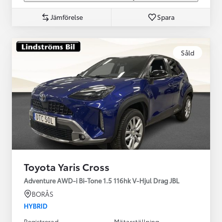
Jämförelse
Spara
Såld
Toyota Yaris Cross
Adventure AWD-i Bi-Tone 1.5 116hk V-Hjul Drag JBL
BORÅS
HYBRID
Registrerad
Mätarställning