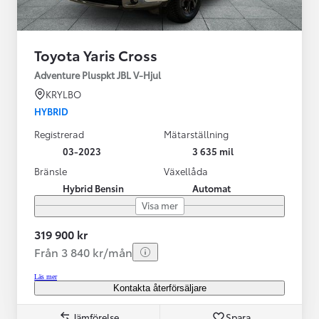
Toyota Yaris Cross
Adventure Pluspkt JBL V-Hjul
KRYLBO
HYBRID
Registrerad
Mätarställning
03-2023
3 635 mil
Bränsle
Växellåda
Hybrid Bensin
Automat
Visa mer
319 900 kr
Från 3 840 kr/mån
Läs mer
Kontakta återförsäljare
Jämförelse
Spara