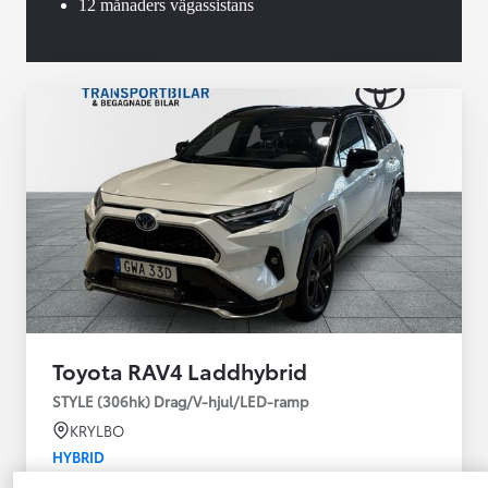
12 månaders vägassistans
Toyota RAV4 Laddhybrid
STYLE (306hk) Drag/V-hjul/LED-ramp
KRYLBO
HYBRID