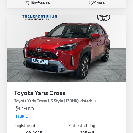
Jämförelse
Spara
Toyota Yaris Cross
Toyota Yaris Cross 1,5 Style (130HK) vinterhjul
KRYLBO
HYBRID
Registrerad
Mätarställning
09-2025
225 mil