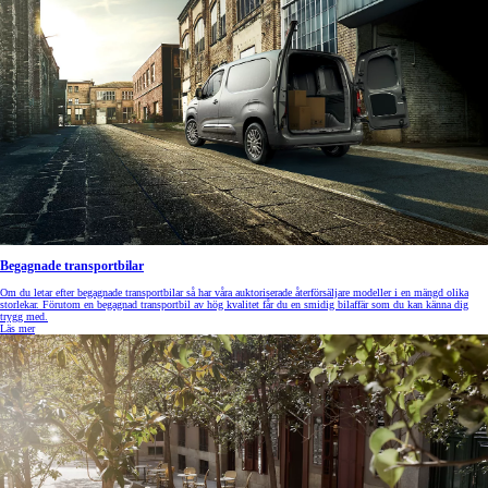
Begagnade transportbilar
Om du letar efter begagnade transportbilar så har våra auktoriserade återförsäljare modeller i en mängd olika
storlekar. Förutom en begagnad transportbil av hög kvalitet får du en smidig bilaffär som du kan känna dig
trygg med.
Läs mer