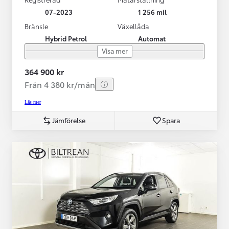
07-2023
1 256 mil
Bränsle
Växellåda
Hybrid Petrol
Automat
Visa mer
364 900 kr
Från 4 380 kr/mån
Läs mer
Jämförelse
Spara