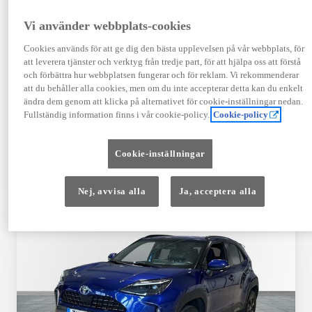
Registrerad
Mätarställning
09-2023
14 650 mil
Vi använder webbplats-cookies
Bränsle
Växellåda
Cookies används för att ge dig den bästa upplevelsen på vår webbplats, för
Hybrid Bensin
Automat
att leverera tjänster och verktyg från tredje part, för att hjälpa oss att förstå
Visa mer
och förbättra hur webbplatsen fungerar och för reklam. Vi rekommenderar
att du behåller alla cookies, men om du inte accepterar detta kan du enkelt
409 900 kr
ändra dem genom att klicka på alternativet för cookie-inställningar nedan.
Från 4 920 kr/mån
Fullständig information finns i vår cookie-policy.
Cookie-policy
Läs mer
Kontakta återförsäljare
Cookie-inställningar
Jämförelse
Spara
Nej, avvisa alla
Ja, acceptera alla