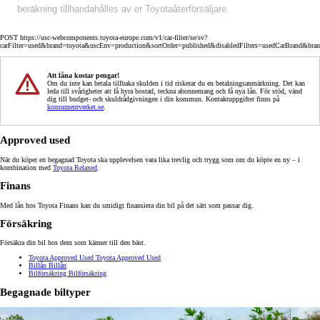
beräkning tillhandahålles av er Toyotaåterförsäljare.
POST https://usc-webcomponents.toyota-europe.com/v1/car-filter/se/sv?
carFilter=used&brand=toyota&uscEnv=production&sortOrder=published&disabledFilters=usedCarBrand&bra
Att låna kostar pengar!
Om du inte kan betala tillbaka skulden i tid riskerar du en betalningsanmärkning. Det kan
leda till svårigheter att få hyra bostad, teckna abonnemang och få nya lån. För stöd, vänd
dig till budget- och skuldrådgivningen i din kommun. Kontaktuppgifter finns på
konsumentverket.se
.
Approved used
När du köper en begagnad Toyota ska upplevelsen vara lika trevlig och trygg som om du köpte en ny – i
kombination med
Toyota Relaxed
.
Finans
Med lån hos Toyota Finans kan du smidigt finansiera din bil på det sätt som passar dig.
Försäkring
Försäkra din bil hos dem som känner till den bäst.
Toyota Approved Used
Toyota Approved Used
Billån
Billån
Bilförsäkring
Bilförsäkring
Begagnade biltyper