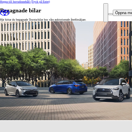
Hoppa till huvudinnehåll
(Tryck på Enter)
Begagnade bilar
Öppna m
Här hittar du begagnade Toyota-bilar hos våra auktoriserade återförsäljare.