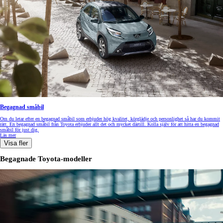
Begagnad småbil
Om du letar efter en begagnad småbil som erbjuder hög kvalitet, körglädje och personlighet så har du kommit
rätt. En begagnad småbil från Toyota erbjuder allt det och mycket därtill. Kolla själv för att hitta en begagnad
småbil för just dig.
Läs mer
Visa fler
Begagnade Toyota-modeller