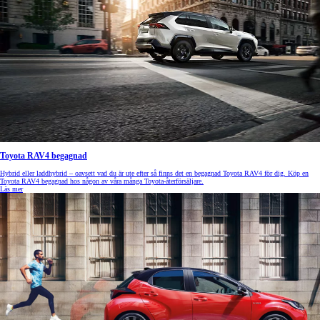
Toyota RAV4 begagnad
Hybrid eller laddhybrid – oavsett vad du är ute efter så finns det en begagnad Toyota RAV4 för dig. Köp en
Toyota RAV4 begagnad hos någon av våra många Toyota-återförsäljare.
Läs mer