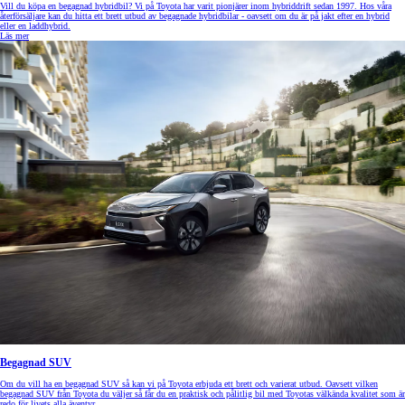
Vill du köpa en begagnad hybridbil? Vi på Toyota har varit pionjärer inom hybriddrift sedan 1997. Hos våra
återförsäljare kan du hitta ett brett utbud av begagnade hybridbilar - oavsett om du är på jakt efter en hybrid
eller en laddhybrid.
Läs mer
Begagnad SUV
Om du vill ha en begagnad SUV så kan vi på Toyota erbjuda ett brett och varierat utbud. Oavsett vilken
begagnad SUV från Toyota du väljer så får du en praktisk och pålitlig bil med Toyotas välkända kvalitet som är
redo för livets alla äventyr.