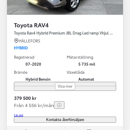
Toyota RAV4
Toyota Rav4 Hybrid Premium JBL Drag Led ramp Vhjul motorv
HÄLLEFORS
HYBRID
Registrerad
Mätarställning
07-2020
5 735 mil
Bränsle
Växellåda
Hybrid Bensin
Automat
Visa mer
379 500 kr
Från 4 556 kr/mån
Läs mer
Kontakta återförsäljare