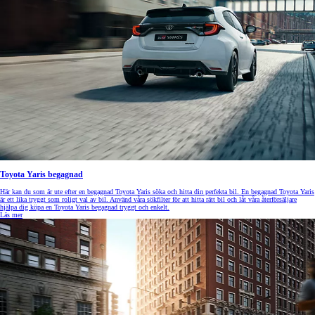
Toyota Yaris begagnad
Här kan du som är ute efter en begagnad Toyota Yaris söka och hitta din perfekta bil. En begagnad Toyota Yaris
är ett lika tryggt som roligt val av bil. Använd våra sökfilter för att hitta rätt bil och låt våra återförsäljare
hjälpa dig köpa en Toyota Yaris begagnad tryggt och enkelt.
Läs mer