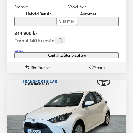
Bränsle
Växellåda
Hybrid Bensin
Automat
Visa mer
344 900 kr
Från 4 140 kr/mån
Läs mer
Kontakta återförsäljare
Jämförelse
Spara