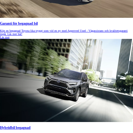
Garanti för begagnad bil
Köp en begagnad Toyota lika tryggt som vid en ny med Approved Used - Vägassistans och kvalitetsgaranti
ingår. Läs mer här!
Läs mer
Hybridbil begagnad