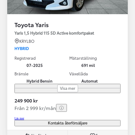
Toyota Yaris
Yaris 1,5 Hybrid 115 5D Active komfortpaket
KRYLBO
HYBRID
Registrerad
Mätarställning
07-2025
691 mil
Bränsle
Växellåda
Hybrid Bensin
Automat
Visa mer
249 900 kr
Från 2 999 kr/mån
Läs mer
Kontakta återförsäljare