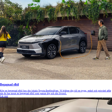
Begagnad elbil
Köp en begagnad elbil hos din lokala Toyota-återförsäljare. Vi hjälper dig till en trygg, enkel och prisvärd affär
när du har hittat en begagnad elbil som passar dig och din livsstil.
Läs mer