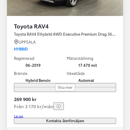
Toyota RAV4
Toyota RAV4 Elhybrid AWD Executive Premium Drag 360-kamera 
UPPSALA
HYBRID
Registrerad
Mätarställning
06-2019
17 470 mil
Bränsle
Växellåda
Hybrid Bensin
Automat
Visa mer
269 900 kr
Från 3 170 kr/mån
Läs mer
Kontakta återförsäljare