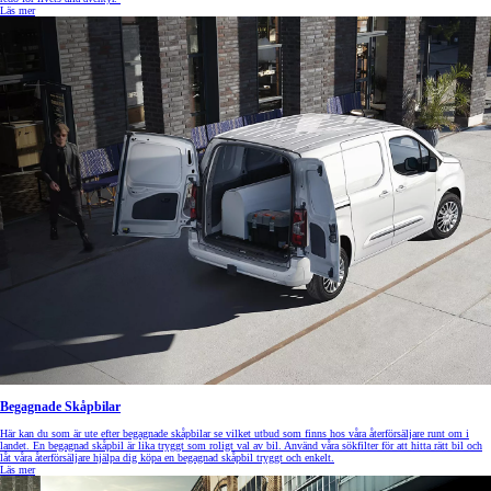
Läs mer
Begagnade Skåpbilar
Här kan du som är ute efter begagnade skåpbilar se vilket utbud som finns hos våra återförsäljare runt om i
landet. En begagnad skåpbil är lika tryggt som roligt val av bil. Använd våra sökfilter för att hitta rätt bil och
låt våra återförsäljare hjälpa dig köpa en begagnad skåpbil tryggt och enkelt.
Läs mer