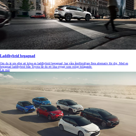
Laddhybrid begagnad
Om du är ute efter att köpa en laddhybrid begagnad, har våra återförsäljare flera alternativ för dig. Med en
begagnad laddhybrid från Toyota får du ett lika tryggt som roligt bilägande.
Läs mer