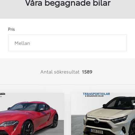
Våra begagnade bilar
Pris
Mellan
Från 257 900 kr
Från 2 535 kr/mån
Easy Billån
Corolla
Antal sökresultat
1589
HYBRID