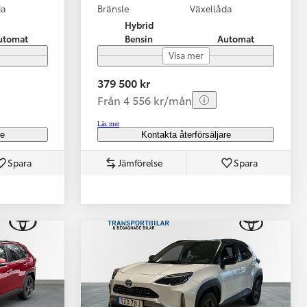
da
Bränsle
Växellåda
Hybrid
utomat
Bensin
Automat
Visa mer
379 500 kr
Från 4 556 kr/mån
Läs mer
re
Kontakta återförsäljare
Spara
Jämförelse
Spara