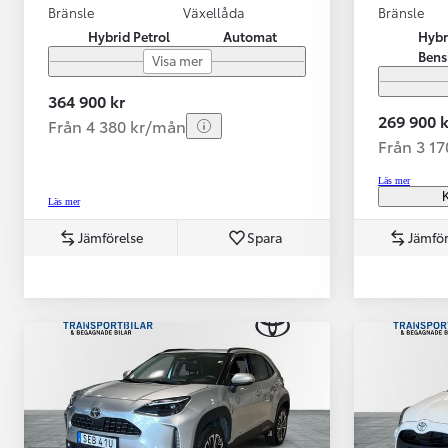
Bränsle
Växellåda
Bränsle
Hybrid Petrol
Automat
Hybr
Bens
Visa mer
364 900 kr
269 900 k
Från 4 380 kr/mån
Från 3 1
Läs mer
K
Läs mer
Jämförelse
Spara
Jämför