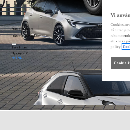
Vi använ
Cookies anvä
Från 479 900 kr
från tredje p
Från 3 333 kr/mån
rekommender
att klicka p
policy.
Cook
Easy Billån
Nya Aygo X
HYBRID
Cookie-i