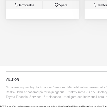
Jämförelse
Spara
Jämför
Från 852 900 kr
VILLKOR
*Finansiering via Toyota Financial Services: Månadskostnadsexempel 2 234
Restskulden är baserad på försäljningspris. Effektiv ränta 7,47%. Uppläggn
Toyota Financial Services. Ett bindande, utförligare och individuell beräkn
POST https://usc-webcomponents.toyota-europe.com/v1/car-filter/se/sv?carFilter=used&brand=toyota&uscE