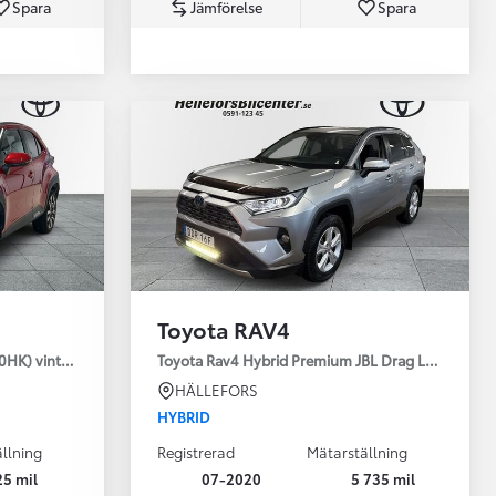
Spara
Jämförelse
Spara
Toyota Professio
När varje jobb r
Toyota RAV4
30HK) vinterhjul
Toyota Rav4 Hybrid Premium JBL Drag Led ramp V
HÄLLEFORS
HYBRID
llning
Registrerad
Mätarställning
25 mil
07-2020
5 735 mil