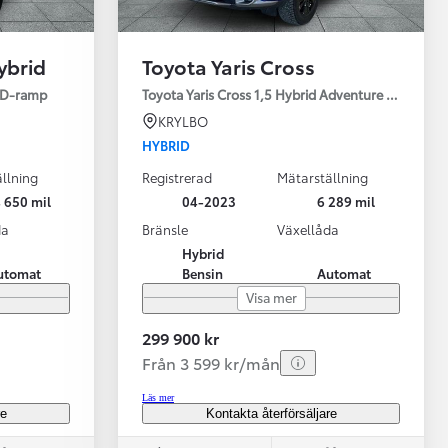
ybrid
Toyota Yaris Cross
ED-ramp
Toyota Yaris Cross 1,5 Hybrid Adventure Drag V-Hj
KRYLBO
HYBRID
llning
Registrerad
Mätarställning
Vi har Sveriges mest nöjda biläg
Nya elbil
 650 mil
04-2023
6 289 mil
Läs mer
Elbilar f
da
Bränsle
Växellåda
Hybrid
utomat
Bensin
Automat
Visa mer
299 900 kr
Från 3 599 kr/mån
Läs mer
re
Kontakta återförsäljare