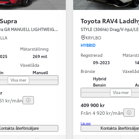
 Supra
Toyota RAV4 Laddh
pra GR MANUELL LIGHTWEIGHT EVO / OMG LEV! MOMSBIL!
STYLE (306hk) Drag/V-hjul/L
LLA
KRYLBO
HYBRID
Mätarställning
Registrerad
Mätarstä
2025
269 mil
Från 324 900 kr
09-2023
14
Växellåda
Från 3 194 kr/mån
Bränsle
Växellå
in
Manuell
Hybrid
Visa mer
Toyota C-HR
Bensin
A
HYBRID & LADDHYBRID
r
Visa mer
251 kr/mån
409 900 kr
Från 4 920 kr/mån
Läs mer
ontakta återförsäljare
Kontakta återförsälja