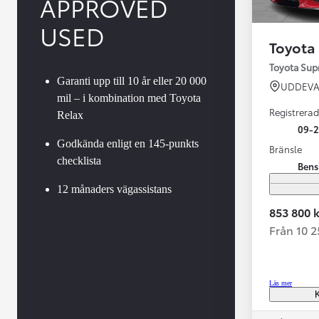
APPROVED
USED
Toyota
Toyota Su
Garanti upp till 10 år eller 20 000
UDDEVA
mil – i kombination med Toyota
Registrerad
Relax
09-
Godkända enligt en 145-punkts
Bränsle
checklista
Bens
Från 599 900 kr
Nya Corolla Cross
12 månaders vägassistans
HYBRID
853 800 k
Från 10 
Läs mer
K