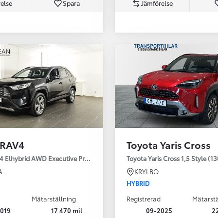
else
Spara
Jämförelse
Från 350 900 kr
Från 3 450 kr/mån
 RAV4
Toyota Yaris Cross
Easy Billån
Nya GR GT
4 Elhybrid AWD Executive Premium Drag 360-kamera JBL
Toyota Yaris Cross 1,5 Style (1
The soul lives on
A
KRYLBO
HYBRID
Mätarställning
Registrerad
Mätarstä
019
17 470 mil
09-2025
2