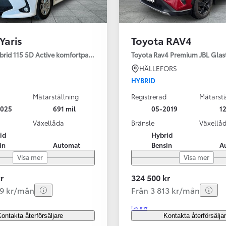
Yaris
Toyota RAV4
ybrid 115 5D Active komfortpaket
Toyota Rav4 Premium JBL Glas
HÄLLEFORS
HYBRID
Mätarställning
Registrerad
Mätarstä
2025
691 mil
05-2019
12
Växellåda
Bränsle
Växellå
id
Hybrid
in
Automat
Bensin
A
Visa mer
Visa mer
r
324 500 kr
99 kr/mån
Från 3 813 kr/mån
Läs mer
ontakta återförsäljare
Kontakta återförsälja