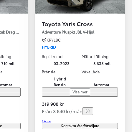
Toyota Yaris Cross
tak Drag Motorv Vhjul
Adventure Pluspkt JBL V-Hjul
KRYLBO
HYBRID
llning
Registrerad
Mätarställning
 710 mil
03-2023
3 635 mil
da
Bränsle
Växellåda
Hybrid
utomat
Bensin
Automat
Visa mer
319 900 kr
Från 3 840 kr/mån
Läs mer
re
Kontakta återförsäljare