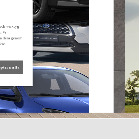
 och verktyg
. Vi
dra dem genom
kie-
eptera alla