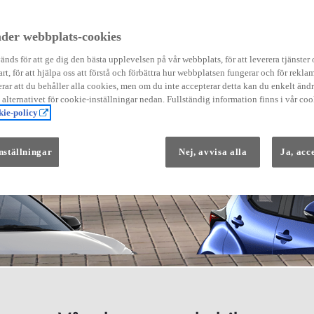
der webbplats-cookies
nds för att ge dig den bästa upplevelsen på vår webbplats, för att leverera tjänster
art, för att hjälpa oss att förstå och förbättra hur webbplatsen fungerar och för reklam
Från 569 900 kr
ar att du behåller alla cookies, men om du inte accepterar detta kan du enkelt än
Från 3 958 kr/mån
å alternativet för cookie-inställningar nedan. Fullständig information finns i vår coo
ie-policy
Yaris
HYBRID
nställningar
Nej, avvisa alla
Ja, acc