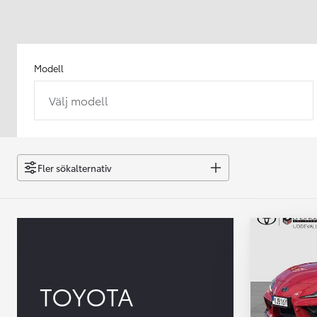
Modell
Välj modell
Från 238 900 kr
Från 2 349 kr/mån
Easy Billån
GR Yaris
Fler sökalternativ
BENSIN
TOYOTA