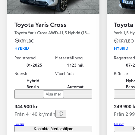
Toyota Yaris Cross
Toyota 
Toyota Yaris Cross AWD-i 1,5 Hybrid (130HK) Style V-hjul
Yaris 1,5 H
KRYLBO
KRYLBO
HYBRID
HYBRID
Registrerad
Mätarställning
Registrerad
01-2025
1 123 mil
07-
Bränsle
Växellåda
Bränsle
Hybrid
Hybr
Bensin
Automat
Bens
Visa mer
344 900 kr
249 900 k
Från 4 140 kr/mån
Från 2 9
Läs mer
Läs mer
Kontakta återförsäljare
K