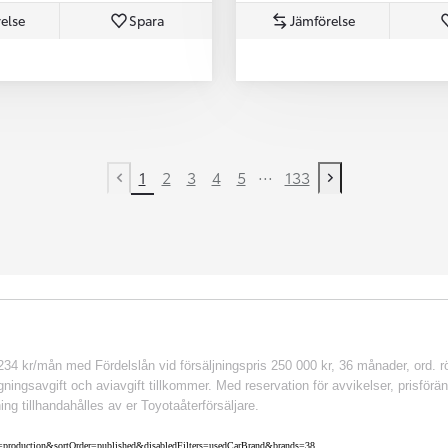
else
Spara
Jämförelse
...
1
2
3
4
5
133
Previous page
Next page
 kr/mån med Fördelslån vid försäljningspris 250 000 kr, 36 månader, ord. rör
ingsavgift och aviavgift tillkommer. Med reservation för avvikelser, prisföränd
ing tillhandahålles av er Toyotaåterförsäljare.
nv=production&sortOrder=published&disabledFilters=usedCarBrand&brands=38