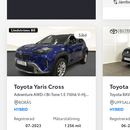
Jämför
Såld
Från 360 900 kr
Från 3 548 kr/mån
Toyota Yaris Cross
Toyota
Easy Billån
Toyota GR Supra
Adventure AWD-i Bi-Tone 1.5 116hk V-Hjul Drag JBL
Toyota RAV
BENSIN
BORÅS
UPPSAL
HYBRID
HYBRID
Registrerad
Mätarställning
Registrerad
07-2023
1 256 mil
06-2