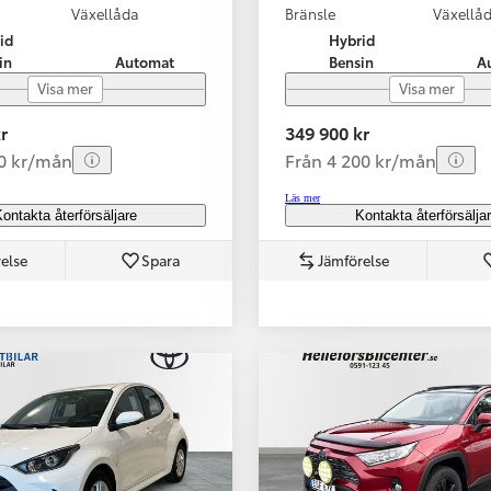
Växellåda
Bränsle
Växellå
id
Hybrid
in
Automat
Bensin
A
Visa mer
Visa mer
r
349 900 kr
70 kr/mån
Från 4 200 kr/mån
Läs mer
ontakta återförsäljare
Kontakta återförsälja
else
Spara
Jämförelse