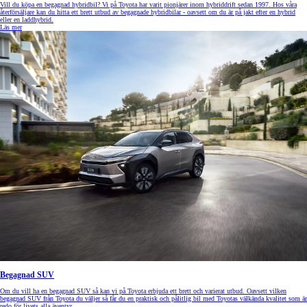
Vill du köpa en begagnad hybridbil? Vi på Toyota har varit pionjärer inom hybriddrift sedan 1997. Hos våra
återförsäljare kan du hitta ett brett utbud av begagnade hybridbilar - oavsett om du är på jakt efter en hybrid
eller en laddhybrid.
Läs mer
Begagnad SUV
Om du vill ha en begagnad SUV så kan vi på Toyota erbjuda ett brett och varierat utbud. Oavsett vilken
begagnad SUV från Toyota du väljer så får du en praktisk och pålitlig bil med Toyotas välkända kvalitet som är
redo för livets alla äventyr.