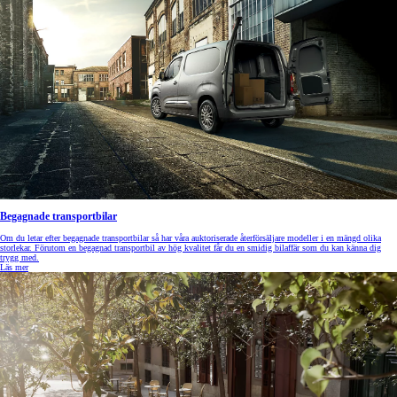
Begagnade transportbilar
Om du letar efter begagnade transportbilar så har våra auktoriserade återförsäljare modeller i en mängd olika
storlekar. Förutom en begagnad transportbil av hög kvalitet får du en smidig bilaffär som du kan känna dig
trygg med.
Läs mer