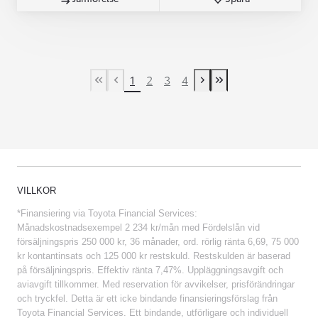
1
2
3
4
First Page
Previous page
Next page
Last Page
VILLKOR
*Finansiering via Toyota Financial Services:
Månadskostnadsexempel 2 234 kr/mån med Fördelslån vid
försäljningspris 250 000 kr, 36 månader, ord. rörlig ränta 6,69, 75 000
kr kontantinsats och 125 000 kr restskuld. Restskulden är baserad
på försäljningspris. Effektiv ränta 7,47%. Uppläggningsavgift och
aviavgift tillkommer. Med reservation för avvikelser, prisförändringar
och tryckfel. Detta är ett icke bindande finansieringsförslag från
Toyota Financial Services. Ett bindande, utförligare och individuell