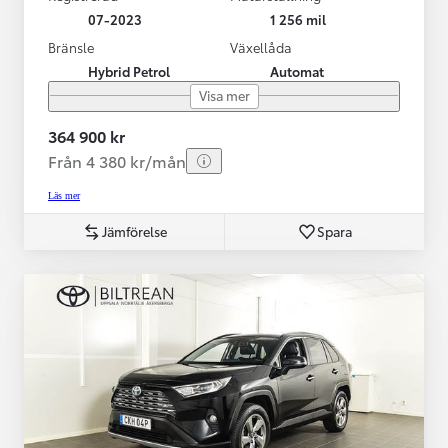
07-2023
1 256 mil
Bränsle
Växellåda
Hybrid Petrol
Automat
Visa mer
364 900 kr
Från 4 380 kr/mån
Läs mer
Jämförelse
Spara