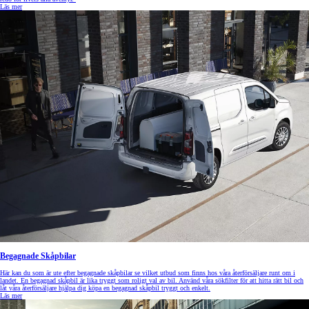
Läs mer
Begagnade Skåpbilar
Här kan du som är ute efter begagnade skåpbilar se vilket utbud som finns hos våra återförsäljare runt om i
landet. En begagnad skåpbil är lika tryggt som roligt val av bil. Använd våra sökfilter för att hitta rätt bil och
låt våra återförsäljare hjälpa dig köpa en begagnad skåpbil tryggt och enkelt.
Läs mer