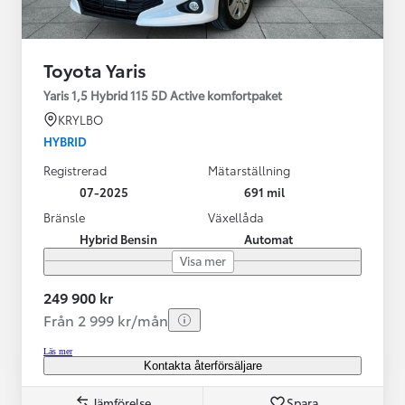
Toyota Yaris
Yaris 1,5 Hybrid 115 5D Active komfortpaket
KRYLBO
HYBRID
Registrerad
Mätarställning
07-2025
691 mil
Bränsle
Växellåda
Hybrid Bensin
Automat
Visa mer
249 900 kr
Från 2 999 kr/mån
Läs mer
Kontakta återförsäljare
Jämförelse
Spara