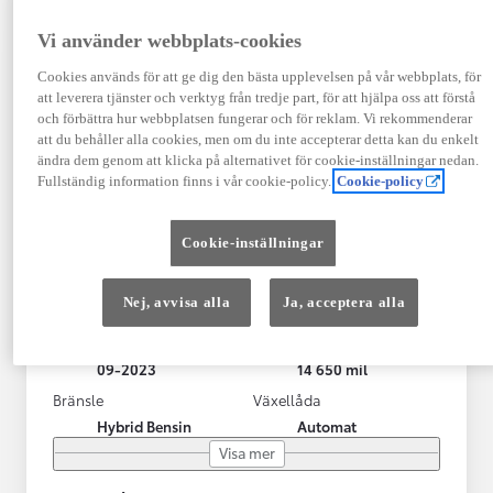
Vi använder webbplats-cookies
Cookies används för att ge dig den bästa upplevelsen på vår webbplats, för
att leverera tjänster och verktyg från tredje part, för att hjälpa oss att förstå
och förbättra hur webbplatsen fungerar och för reklam. Vi rekommenderar
att du behåller alla cookies, men om du inte accepterar detta kan du enkelt
ändra dem genom att klicka på alternativet för cookie-inställningar nedan.
Fullständig information finns i vår cookie-policy.
Cookie-policy
Toyota RAV4 Laddhybrid
Cookie-inställningar
STYLE (306hk) Drag/V-hjul/LED-ramp
KRYLBO
Nej, avvisa alla
Ja, acceptera alla
HYBRID
Registrerad
Mätarställning
09-2023
14 650 mil
Bränsle
Växellåda
Hybrid Bensin
Automat
Visa mer