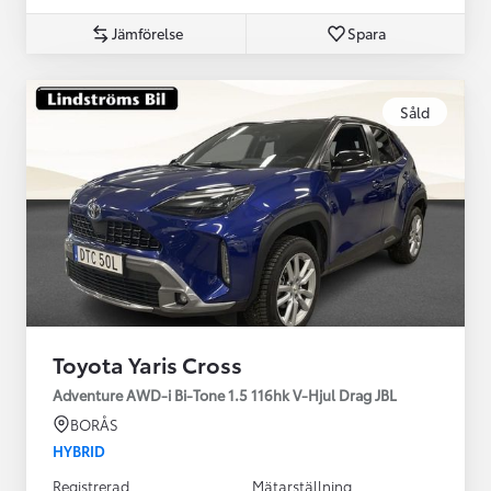
Jämförelse
Spara
Såld
Toyota Yaris Cross
Adventure AWD-i Bi-Tone 1.5 116hk V-Hjul Drag JBL
BORÅS
HYBRID
Registrerad
Mätarställning