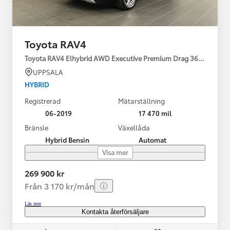
Toyota RAV4
Toyota RAV4 Elhybrid AWD Executive Premium Drag 360-kamera 
UPPSALA
HYBRID
Registrerad
Mätarställning
06-2019
17 470 mil
Bränsle
Växellåda
Hybrid Bensin
Automat
Visa mer
269 900 kr
Från 3 170 kr/mån
Läs mer
Kontakta återförsäljare