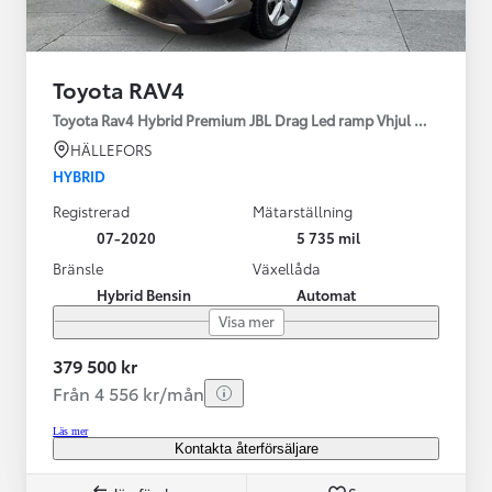
Toyota RAV4
Toyota Rav4 Hybrid Premium JBL Drag Led ramp Vhjul motorv
HÄLLEFORS
HYBRID
Registrerad
Mätarställning
07-2020
5 735 mil
Bränsle
Växellåda
Hybrid Bensin
Automat
Visa mer
379 500 kr
Från 4 556 kr/mån
Läs mer
Kontakta återförsäljare