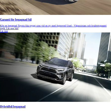
Garanti för begagnad bil
Köp en begagnad Toyota lika tryggt som vid en ny med Approved Used - Vägassistans och kvalitetsgaranti
ingår. Läs mer här!
Läs mer
Hybridbil begagnad