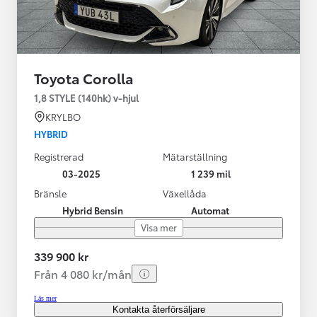
Toyota Corolla
1,8 STYLE (140hk) v-hjul
KRYLBO
HYBRID
Registrerad
Mätarställning
03-2025
1 239 mil
Bränsle
Växellåda
Hybrid Bensin
Automat
Visa mer
339 900 kr
Från 4 080 kr/mån
Läs mer
Kontakta återförsäljare