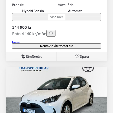
Bränsle
Växellåda
Hybrid Bensin
Automat
Visa mer
344 900 kr
Från 4 140 kr/mån
Läs mer
Kontakta återförsäljare
Jämförelse
Spara