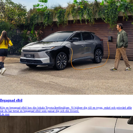
Begagnad elbil
Köp en begagnad elbil hos din lokala Toyota-återförsäljare. Vi hjälper dig till en trygg, enkel och prisvärd affär
när du har hittat en begagnad elbil som passar dig och din livsstil.
Läs mer