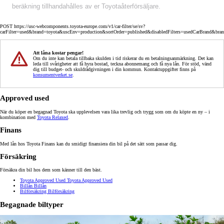
beräkning tillhandahålles av er Toyotaåterförsäljare.
POST https://usc-webcomponents.toyota-europe.com/v1/car-filter/se/sv?
carFilter=used&brand=toyota&uscEnv=production&sortOrder=published&disabledFilters=usedCarBrand&bra
Att låna kostar pengar!
Om du inte kan betala tillbaka skulden i tid riskerar du en betalningsanmärkning. Det kan
leda till svårigheter att få hyra bostad, teckna abonnemang och få nya lån. För stöd, vänd
dig till budget- och skuldrådgivningen i din kommun. Kontaktuppgifter finns på
konsumentverket.se
.
Approved used
När du köper en begagnad Toyota ska upplevelsen vara lika trevlig och trygg som om du köpte en ny – i
kombination med
Toyota Relaxed
.
Finans
Med lån hos Toyota Finans kan du smidigt finansiera din bil på det sätt som passar dig.
Försäkring
Försäkra din bil hos dem som känner till den bäst.
Toyota Approved Used
Toyota Approved Used
Billån
Billån
Bilförsäkring
Bilförsäkring
Begagnade biltyper