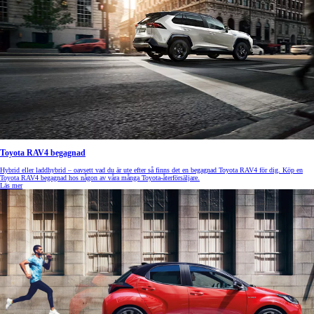
Toyota RAV4 begagnad
Hybrid eller laddhybrid – oavsett vad du är ute efter så finns det en begagnad Toyota RAV4 för dig. Köp en
Toyota RAV4 begagnad hos någon av våra många Toyota-återförsäljare.
Läs mer