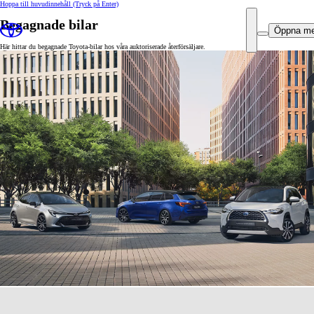
Hoppa till huvudinnehåll
(Tryck på Enter)
Begagnade bilar
Öppna m
Här hittar du begagnade Toyota-bilar hos våra auktoriserade återförsäljare.