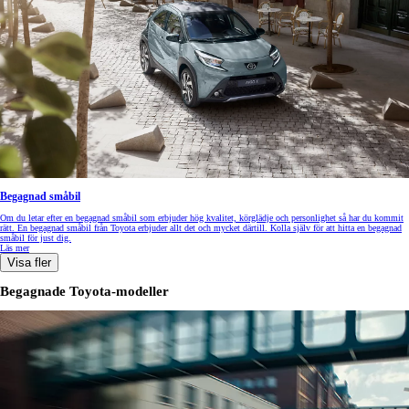
Begagnad småbil
Om du letar efter en begagnad småbil som erbjuder hög kvalitet, körglädje och personlighet så har du kommit
rätt. En begagnad småbil från Toyota erbjuder allt det och mycket därtill. Kolla själv för att hitta en begagnad
småbil för just dig.
Läs mer
Visa fler
Begagnade Toyota-modeller