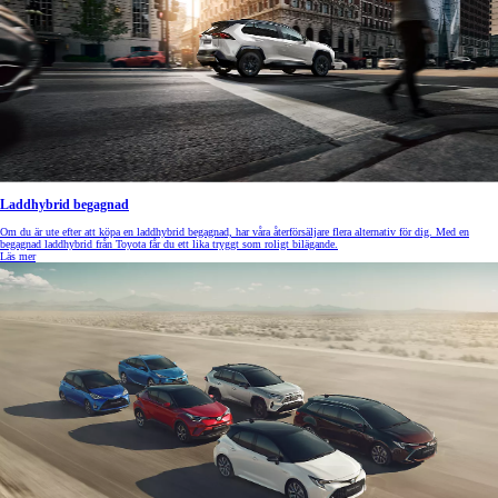
Laddhybrid begagnad
Om du är ute efter att köpa en laddhybrid begagnad, har våra återförsäljare flera alternativ för dig. Med en
begagnad laddhybrid från Toyota får du ett lika tryggt som roligt bilägande.
Läs mer