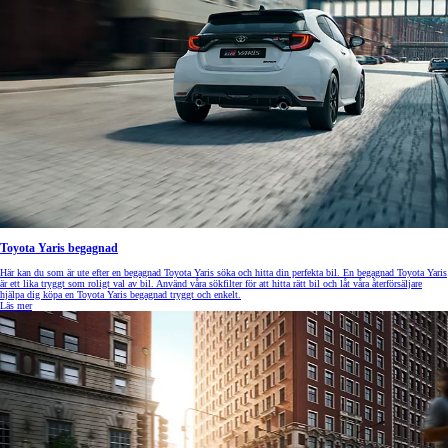
Toyota Yaris begagnad
Här kan du som är ute efter en begagnad Toyota Yaris söka och hitta din perfekta bil. En begagnad Toyota Yaris
är ett lika tryggt som roligt val av bil. Använd våra sökfilter för att hitta rätt bil och låt våra återförsäljare
hjälpa dig köpa en Toyota Yaris begagnad tryggt och enkelt.
Läs mer