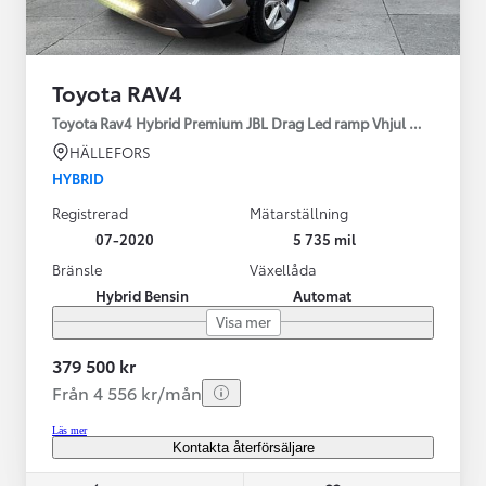
Toyota RAV4
Toyota Rav4 Hybrid Premium JBL Drag Led ramp Vhjul motorv
HÄLLEFORS
HYBRID
Registrerad
Mätarställning
07-2020
5 735 mil
Bränsle
Växellåda
Hybrid Bensin
Automat
Visa mer
379 500 kr
Från 4 556 kr/mån
Läs mer
Kontakta återförsäljare