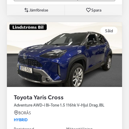
Jämförelse
Spara
Såld
Toyota Yaris Cross
Adventure AWD-i Bi-Tone 1.5 116hk V-Hjul Drag JBL
BORÅS
HYBRID
Registrerad
Mätarställning