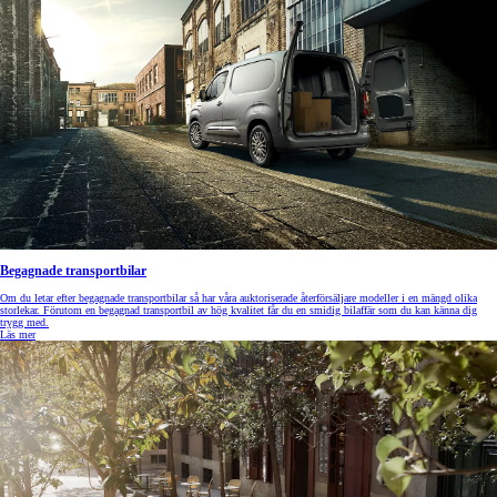
Begagnade transportbilar
Om du letar efter begagnade transportbilar så har våra auktoriserade återförsäljare modeller i en mängd olika
storlekar. Förutom en begagnad transportbil av hög kvalitet får du en smidig bilaffär som du kan känna dig
trygg med.
Läs mer