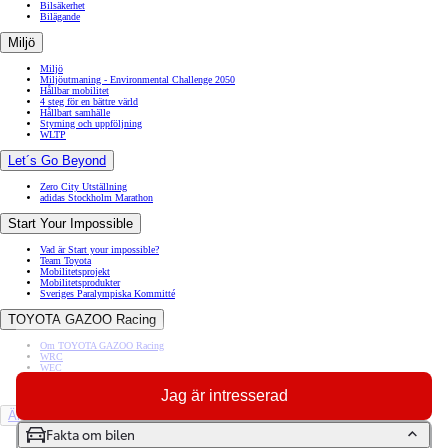
Bilsäkerhet
Bilägande
Miljö
Miljö
Miljöutmaning - Environmental Challenge 2050
Hållbar mobilitet
4 steg för en bättre värld
Hållbart samhälle
Styrning och uppföljning
WLTP
Let´s Go Beyond
Zero City Utställning
adidas Stockholm Marathon
Start Your Impossible
Vad är Start your impossible?
Team Toyota
Mobilitetsprojekt
Mobilitetsprodukter
Sveriges Paralympiska Kommitté
TOYOTA GAZOO Racing
Om TOYOTA GAZOO Racing
WRC
WEC
Dakar
Rally Sweden
Jag är intresserad
Äldre modeller
Fakta om bilen
Toyota GR86