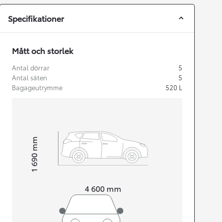
Specifikationer
Mått och storlek
Antal dörrar
5
Antal säten
5
Bagageutrymme
520
L
mm
1 690
Height
Length
4 600
mm