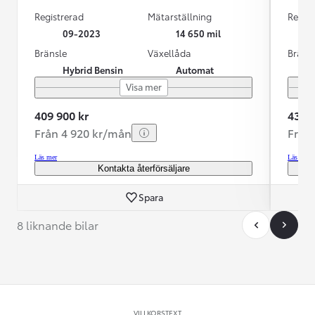
Registrerad
Mätarställning
Regist
09-2023
14 650 mil
Bränsle
Växellåda
Bräns
Hybrid Bensin
Automat
Visa mer
409 900 kr
439 9
Från 4 920 kr/mån
Från
Läs mer
Läs mer
Kontakta återförsäljare
Spara
8 liknande bilar
VILLKORSTEXT