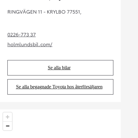
RINGVÄGEN 11 - KRYLBO 77551,
0226-773 37
(Opens in new tab)
holmlundsbil.com/
(Opens in new tab)
Se alla bilar
(Opens in new tab)
Se alla begagnade Toyota hos återförsäljaren
(Opens in new tab)