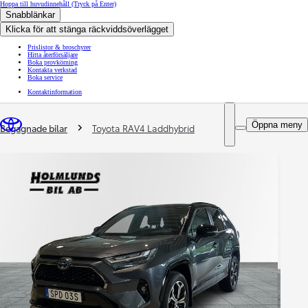
Hoppa till huvudinnehåll
(Tryck på Enter)
Snabblänkar
Klicka för att stänga räckviddsöverlägget
Prislistor & broschyrer
Hitta återförsäljare
Boka provkörning
Kontakta verkstad
Boka service
Kontaktinformation
You are here
:
Öppna meny
Begagnade bilar
Toyota RAV4 Laddhybrid