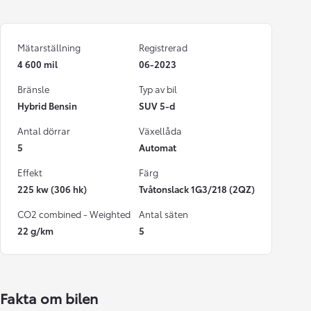
Mätarställning
Registrerad
4 600 mil
06-2023
Bränsle
Typ av bil
Hybrid Bensin
SUV 5-d
Antal dörrar
Växellåda
5
Automat
Effekt
Färg
225 kw (306 hk)
Tvåtonslack 1G3/218 (2QZ)
CO2 combined - Weighted
Antal säten
22 g/km
5
Fakta om bilen