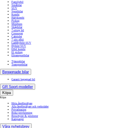
Familjebil
Småbilar
SUV
Sportbilar
Kombi
Halvkombi
Pickup
Minibuss
Skåpbilar
7-sitsig bil
Crossover
Cabriolet
7 sits elbil
Laddhybrid SUV
Hybrid SUV
Elbil kombi
El pickup
Eltransportbilar
Tjänstebilar
Transportbilar
Begagnade bilar
Garanti begagnad bil
GR Sport-modeller
Köpa
Köpa
Hitta återförsäljare
Alla återförsäljare och verkstäder
Privatleasing
Boka provkörning
Broschyrer & prislistor
Kampanjer
Våra nyhetsbrev