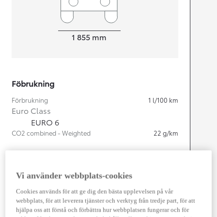
Width
1 855
mm
Föbrukning
Förbrukning
1
l/100 km
Euro Class
EURO 6
CO2 combined - Weighted
22
g/km
Motor
Vi använder webbplats-cookies
Cylindrar
4
Kapacitet
2 487
cc
Cookies används för att ge dig den bästa upplevelsen på vår
Effekt
225
kw (306 hk)
webbplats, för att leverera tjänster och verktyg från tredje part, för att
hjälpa oss att förstå och förbättra hur webbplatsen fungerar och för