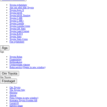
Toyota nyhetsbrev
Allt om elbil från Toyota
Toyota Aygo X
Toyota bZ4X
Toyota bZ4X Touring
Toyota C-HR
Toyota C-HR+
Toyota Corolla
Toyota Corolla Cross
Toyota GR Yaris
Toyota Land Cruiser
Toyota RAV4
Toyota Yaris
Toyota Yaris Cross
Fler nyhetsbrev
Äga
Äga
Toyota Relax
Finansiering
Bilförsäkring
Uppkopplade tjänster
Boka service
(Opens in new window)
Om Toyota
Om Toyota
Företaget
Om Toyota
The Toyota Way
Historia
Ansvar
Press
(Opens in new window)
Kontakta Toyota Sweden AB
Covid-19
KINTO Share