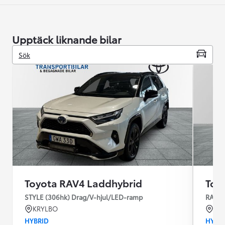
Upptäck liknande bilar
Sök
Toyota RAV4 Laddhybrid
Toy
STYLE (306hk) Drag/V-hjul/LED-ramp
RAV4 
KRYLBO
KU
HYBRID
HYBR