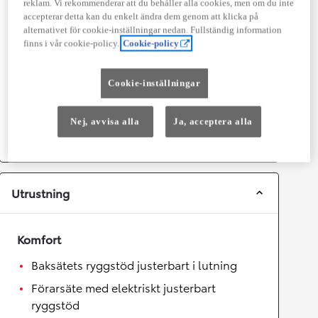
reklam. Vi rekommenderar att du behåller alla cookies, men om du inte
Prestanda
accepterar detta kan du enkelt ändra dem genom att klicka på
alternativet för cookie-inställningar nedan. Fullständig information
Topphastighet
180
km/h
finns i vår cookie-policy.
Cookie-policy
Acceleration 0-100km/h
6
sekunder
Cookie-inställningar
Växellåda
Nej, avvisa alla
Ja, acceptera alla
Drivhjul
Fyrhjulsdrift
Växellåda
Automat
Utrustning
Komfort
Baksätets ryggstöd justerbart i lutning
Förarsäte med elektriskt justerbart
ryggstöd