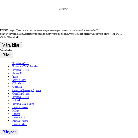
Villkor
POST https://usc-webcomponents.toyota-europe.com/v1/used-stock-cars/se/sv?
brand=toyota&uscContext=used&uscEnv=production&vehicleForSaleId=6c3cc0bb-ef0e-41f1-9516-
e99b998e5d84
Våra bilar
Våra bilar
Bilar
Toyota bZ4X
Toyota bZ4X Touring
Toyota C-HR+
Aygo X
Yaris
Yaris Cross
GR Yaris
Corolla
Corolla Touring Sports
Corolla Cross
Toyota C-HR
RAV4
Toyota GR Supra
Land Cruiser
Hilux
Proace
Proace City
Proace Verso
Proace Max
Biltyper