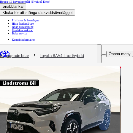
Hoppa till huvudinnehåll
(Tryck på Enter)
Snabblänkar
Klicka för att stänga räckviddsöverlägget
Prislistor & broschyrer
Hitta återförsäljare
Boka provkörning
Kontakta verkstad
Boka service
Kontaktinformation
You are here
:
Öppna meny
Begagnade bilar
Toyota RAV4 Laddhybrid