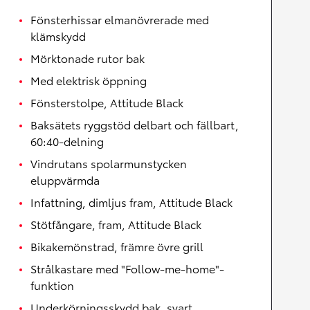
Fönsterhissar elmanövrerade med
klämskydd
Mörktonade rutor bak
Med elektrisk öppning
Fönsterstolpe, Attitude Black
Baksätets ryggstöd delbart och fällbart,
60:40-delning
Vindrutans spolarmunstycken
eluppvärmda
Infattning, dimljus fram, Attitude Black
Stötfångare, fram, Attitude Black
Bikakemönstrad, främre övre grill
Strålkastare med "Follow-me-home"-
funktion
Underkörningsskydd bak, svart