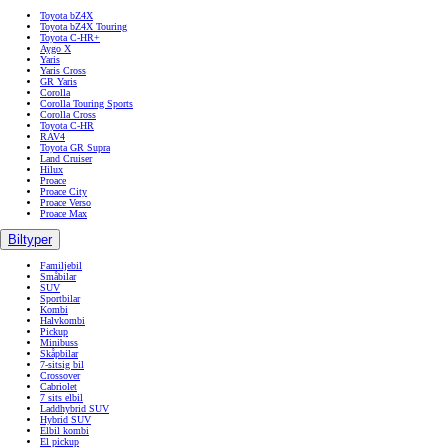
Toyota bZ4X
Toyota bZ4X Touring
Toyota C-HR+
Aygo X
Yaris
Yaris Cross
GR Yaris
Corolla
Corolla Touring Sports
Corolla Cross
Toyota C-HR
RAV4
Toyota GR Supra
Land Cruiser
Hilux
Proace
Proace City
Proace Verso
Proace Max
Biltyper
Familjebil
Småbilar
SUV
Sportbilar
Kombi
Halvkombi
Pickup
Minibuss
Skåpbilar
7-sitsig bil
Crossover
Cabriolet
7 sits elbil
Laddhybrid SUV
Hybrid SUV
Elbil kombi
El pickup