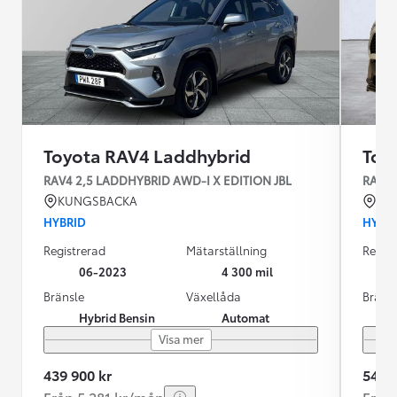
Toyota RAV4 Laddhybrid
Toy
RAV4 2,5 LADDHYBRID AWD-I X EDITION JBL
RAV4 
KUNGSBACKA
MA
HYBRID
HYBR
Registrerad
Mätarställning
Regist
06-2023
4 300 mil
Bränsle
Växellåda
Bräns
Hybrid Bensin
Automat
Visa mer
439 900 kr
549 9
Från 5 281 kr/mån
Från