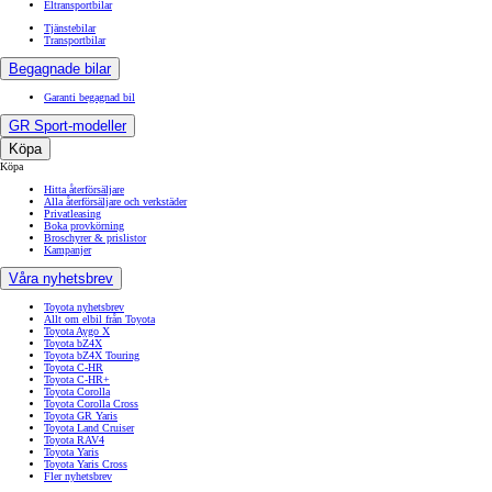
Eltransportbilar
Tjänstebilar
Transportbilar
Begagnade bilar
Garanti begagnad bil
GR Sport-modeller
Köpa
Köpa
Hitta återförsäljare
Alla återförsäljare och verkstäder
Privatleasing
Boka provkörning
Broschyrer & prislistor
Kampanjer
Våra nyhetsbrev
Toyota nyhetsbrev
Allt om elbil från Toyota
Toyota Aygo X
Toyota bZ4X
Toyota bZ4X Touring
Toyota C-HR
Toyota C-HR+
Toyota Corolla
Toyota Corolla Cross
Toyota GR Yaris
Toyota Land Cruiser
Toyota RAV4
Toyota Yaris
Toyota Yaris Cross
Fler nyhetsbrev