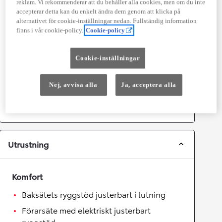
reklam. Vi rekommenderar att du behåller alla cookies, men om du inte
accepterar detta kan du enkelt ändra dem genom att klicka på
Prestanda
alternativet för cookie-inställningar nedan. Fullständig information
finns i vår cookie-policy.
Cookie-policy
Topphastighet
180
km/h
Acceleration 0-100km/h
6
sekunder
Cookie-inställningar
Växellåda
Nej, avvisa alla
Ja, acceptera alla
Drivhjul
Fyrhjulsdrift
Växellåda
Automat
Utrustning
Komfort
Baksätets ryggstöd justerbart i lutning
Förarsäte med elektriskt justerbart
ryggstöd