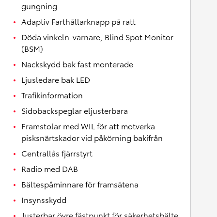
gungning
Adaptiv Farthållarknapp på ratt
Döda vinkeln-varnare, Blind Spot Monitor
(BSM)
Nackskydd bak fast monterade
Ljusledare bak LED
Trafikinformation
Sidobackspeglar eljusterbara
Framstolar med WIL för att motverka
pisksnärtskador vid påkörning bakifrån
Centrallås fjärrstyrt
Radio med DAB
Bältespåminnare för framsätena
Insynsskydd
Justerbar övre fästpunkt för säkerhetsbälte