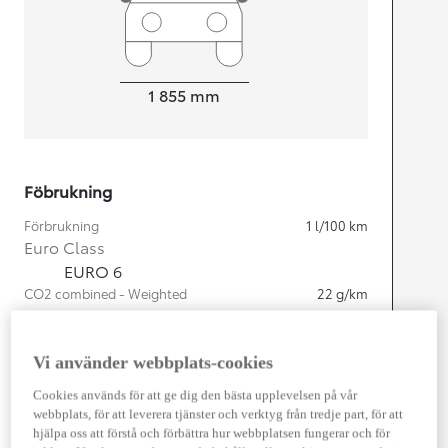
Width
1 855
mm
Föbrukning
Förbrukning
1
l/100 km
Euro Class
EURO 6
CO2 combined - Weighted
22
g/km
Motor
Vi använder webbplats-cookies
Cylindrar
4
Cookies används för att ge dig den bästa upplevelsen på vår
Kapacitet
2 487
cc
webbplats, för att leverera tjänster och verktyg från tredje part, för att
Effekt
225
kw (306 hk)
hjälpa oss att förstå och förbättra hur webbplatsen fungerar och för