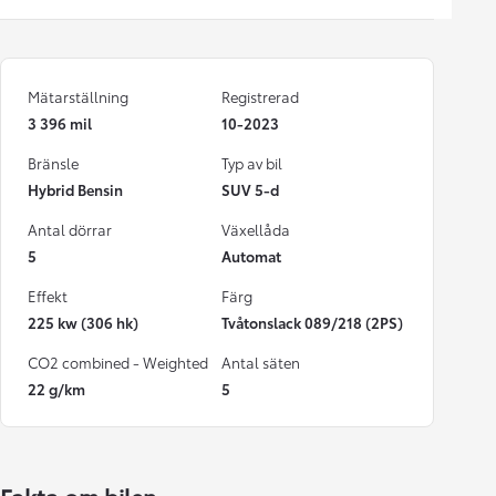
Mätarställning
Registrerad
3 396 mil
10-2023
Bränsle
Typ av bil
Hybrid Bensin
SUV 5-d
Antal dörrar
Växellåda
5
Automat
Effekt
Färg
225 kw (306 hk)
Tvåtonslack 089/218 (2PS)
CO2 combined - Weighted
Antal säten
22 g/km
5