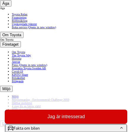
Äga
Äga
Toyota Relax
Finansiering
Bilförsäkring
Uppkopplade tjänster
Boka service
(Opens in new window)
Om Toyota
Om Toyota
Företaget
Om Toyota
The Toyota Way
Historia
Ansvar
Press
(Opens in new window)
Kontakta Toyota Sweden AB
Covid-19
KINTO Share
Bilsäkerhet
Bilägande
Miljö
Miljö
Miljöutmaning - Environmental Challenge 2050
Hållbar mobilitet
4 steg för en bättre värld
Hållbart samhälle
Styrning och uppföljning
Jag är intresserad
WLTP
Let´s Go Beyond
Fakta om bilen
Zero City Utställning