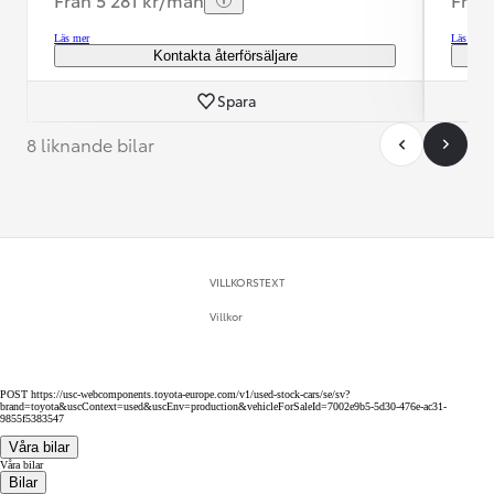
Läs mer
Läs mer
Kontakta återförsäljare
Spara
8 liknande bilar
VILLKORSTEXT
Villkor
POST https://usc-webcomponents.toyota-europe.com/v1/used-stock-cars/se/sv?
brand=toyota&uscContext=used&uscEnv=production&vehicleForSaleId=7002e9b5-5d30-476e-ac31-
9855f5383547
Våra bilar
Våra bilar
Bilar