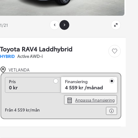
1/21
Toyota RAV4 Laddhybrid
Save car
HYBRID
Active AWD-i
VETLANDA
Pris
Pris
Finansiering
0 kr
4 559 kr /månad
Anpassa finansiering
Från 4 559 kr/mån