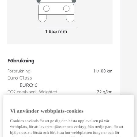
Width
1 855
mm
Föbrukning
Förbrukning
1
l/100 km
Euro Class
EURO 6
CO2 combined - Weighted
22
g/km
Motor
Vi använder webbplats-cookies
Cylindrar
4
Cookies används för att ge dig den bästa upplevelsen på vår
Kapacitet
2 487
cc
webbplats, för att leverera tjänster och verktyg från tredje part, för att
hjälpa oss att förstå och förbättra hur webbplatsen fungerar och för
Effekt
225
kw (306 hk)