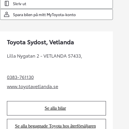
Skriv ut
Spara bilen på mitt MyToyota-konto
Toyota Sydost, Vetlanda
Lilla Nygatan 2 - VETLANDA 57433,
0383-761130
(Opens in new tab)
www.toyotavetlanda.se
(Opens in new tab)
Se alla bilar
(Opens in new tab)
Se alla begagnade Toyota hos återförsäljaren