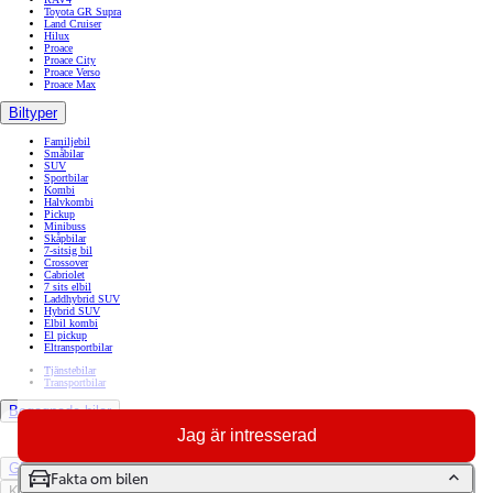
Toyota GR Supra
Land Cruiser
Hilux
Proace
Proace City
Proace Verso
Proace Max
Biltyper
Familjebil
Småbilar
SUV
Sportbilar
Kombi
Halvkombi
Pickup
Minibuss
Skåpbilar
7-sitsig bil
Crossover
Cabriolet
7 sits elbil
Laddhybrid SUV
Hybrid SUV
Elbil kombi
El pickup
Eltransportbilar
Tjänstebilar
Transportbilar
Begagnade bilar
Jag är intresserad
Garanti begagnad bil
GR Sport-modeller
Fakta om bilen
Köpa