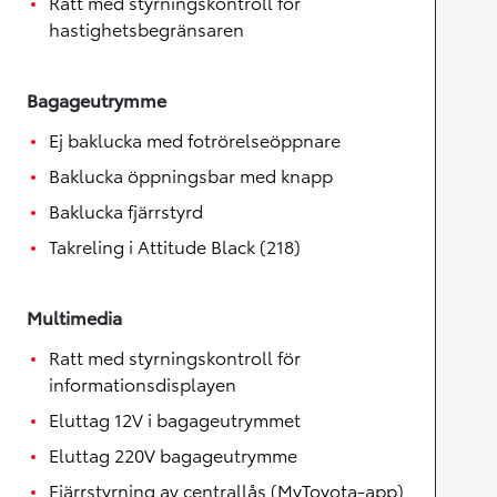
Ratt med styrningskontroll för
hastighetsbegränsaren
Bagageutrymme
Ej baklucka med fotrörelseöppnare
Baklucka öppningsbar med knapp
Baklucka fjärrstyrd
Takreling i Attitude Black (218)
Multimedia
Ratt med styrningskontroll för
informationsdisplayen
Eluttag 12V i bagageutrymmet
Eluttag 220V bagageutrymme
Fjärrstyrning av centrallås (MyToyota-app)