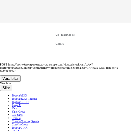
VILLKORSTEXT
Villkor
POST https://usc-webcomponents.toyota-europe.com/v1/used-stock-cars/se/sv?
brand=toyota&uscContext=used&uscEnv=production&vehicleForSaleId=7774f035-3295-4db1-b742-
b5fa5990d691
Våra bilar
Våra bilar
Bilar
Toyota bZ4X
Toyota bZ4X Touring
Toyota C-HR+
Aygo X
Yaris
Yaris Cross
GR Yaris
Corolla
Corolla Touring Sports
Corolla Cross
Toyota C-HR
RAV4