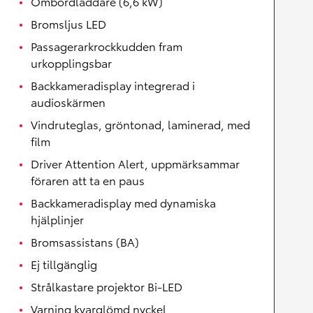
Ombordladdare (6,6 kW)
Bromsljus LED
Passagerarkrockkudden fram
urkopplingsbar
Backkameradisplay integrerad i
audioskärmen
Vindruteglas, gröntonad, laminerad, med
film
Driver Attention Alert, uppmärksammar
föraren att ta en paus
Backkameradisplay med dynamiska
hjälplinjer
Bromsassistans (BA)
Ej tillgänglig
Strålkastare projektor Bi-LED
Varning kvarglömd nyckel