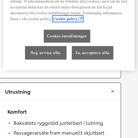
reklam. Vi rekommenderar att du behåller alla cookies, men om du inte
accepterar detta kan du enkelt ändra dem genom att klicka på
alternativet för cookie-inställningar nedan. Fullständig information
Prestanda
finns i vår cookie-policy.
Cookie-policy
Topphastighet
180
km/h
Acceleration 0-100km/h
6
sekunder
Cookie-inställningar
Växellåda
Nej, avvisa alla
Ja, acceptera alla
Drivhjul
Fyrhjulsdrift
Växellåda
Automat
Utrustning
Komfort
Baksätets ryggstöd justerbart i lutning
Passagerarsäte fram manuellt skjutbart