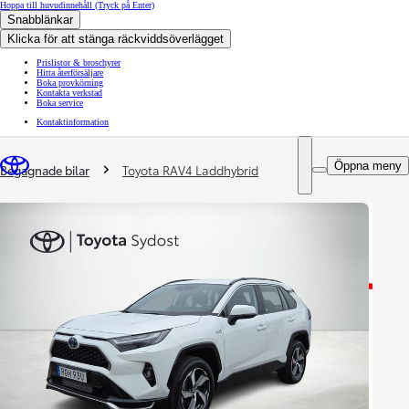
Hoppa till huvudinnehåll
(Tryck på Enter)
Snabblänkar
Klicka för att stänga räckviddsöverlägget
Prislistor & broschyrer
Hitta återförsäljare
Boka provkörning
Kontakta verkstad
Boka service
Kontaktinformation
You are here
:
Öppna meny
Begagnade bilar
Toyota RAV4 Laddhybrid