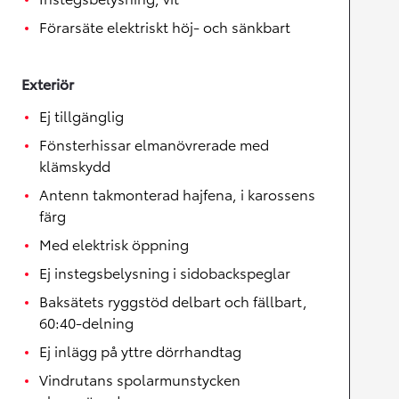
Förarsäte elektriskt höj- och sänkbart
Exteriör
Ej tillgänglig
Fönsterhissar elmanövrerade med
klämskydd
Antenn takmonterad hajfena, i karossens
färg
Med elektrisk öppning
Ej instegsbelysning i sidobackspeglar
Baksätets ryggstöd delbart och fällbart,
60:40-delning
Ej inlägg på yttre dörrhandtag
Vindrutans spolarmunstycken