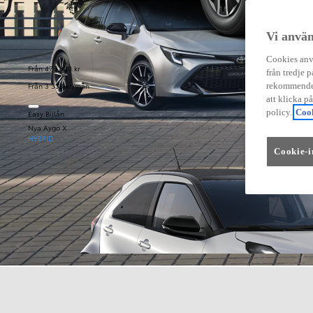
Vi använ
Cookies anvä
Från 479 900 kr
från tredje p
Från 3 333 kr/mån
rekommender
att klicka p
policy.
Cook
Easy Billån
Nya Aygo X
HYBRID
Cookie-i