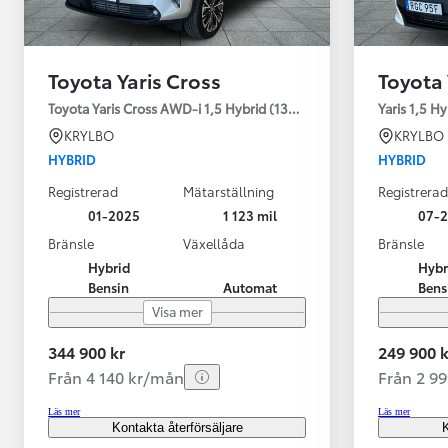
Toyota Yaris Cross
Toyota 
Toyota Yaris Cross AWD-i 1,5 Hybrid (130HK) Style V-hjul
Yaris 1,5 H
KRYLBO
KRYLBO
HYBRID
HYBRID
Registrerad
Mätarställning
Registrerad
01-2025
1 123 mil
07-
Bränsle
Växellåda
Bränsle
Hybrid
Hybr
Bensin
Automat
Bens
Visa mer
344 900 kr
249 900 k
Från 4 140 kr/mån
Från 2 9
Läs mer
Läs mer
Kontakta återförsäljare
K