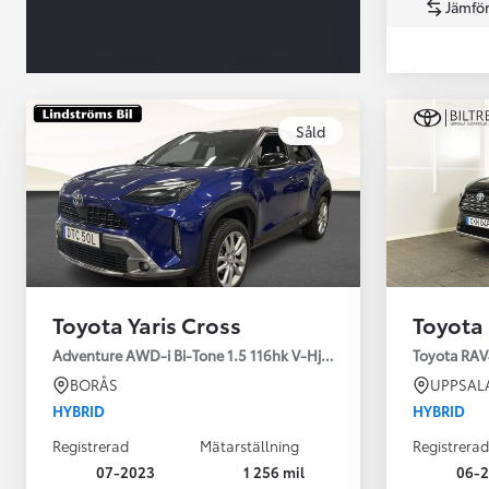
Jämför
Såld
Från 360 900 kr
Från 3 548 kr/mån
Toyota Yaris Cross
Toyota
Easy Billån
Toyota GR Supra
Adventure AWD-i Bi-Tone 1.5 116hk V-Hjul Drag JBL
Toyota RAV
BENSIN
BORÅS
UPPSAL
HYBRID
HYBRID
Registrerad
Mätarställning
Registrerad
07-2023
1 256 mil
06-2