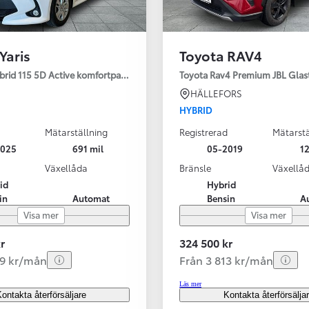
Yaris
Toyota RAV4
ybrid 115 5D Active komfortpaket
Toyota Rav4 Premium JBL Glas
HÄLLEFORS
HYBRID
Mätarställning
Registrerad
Mätarstä
2025
691 mil
05-2019
12
Växellåda
Bränsle
Växellå
id
Hybrid
in
Automat
Bensin
A
Visa mer
Visa mer
r
324 500 kr
99 kr/mån
Från 3 813 kr/mån
Läs mer
ontakta återförsäljare
Kontakta återförsälja