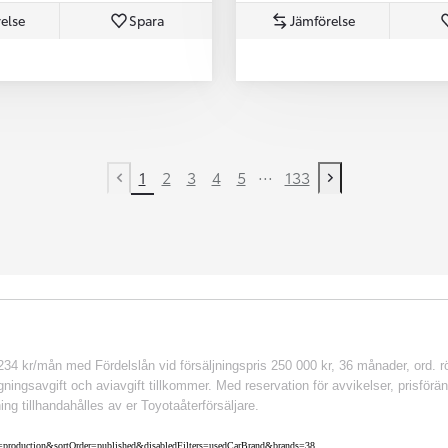
else
Spara
Jämförelse
...
1
2
3
4
5
133
Previous page
Next page
 kr/mån med Fördelslån vid försäljningspris 250 000 kr, 36 månader, ord. rör
ingsavgift och aviavgift tillkommer. Med reservation för avvikelser, prisföränd
ing tillhandahålles av er Toyotaåterförsäljare.
nv=production&sortOrder=published&disabledFilters=usedCarBrand&brands=38