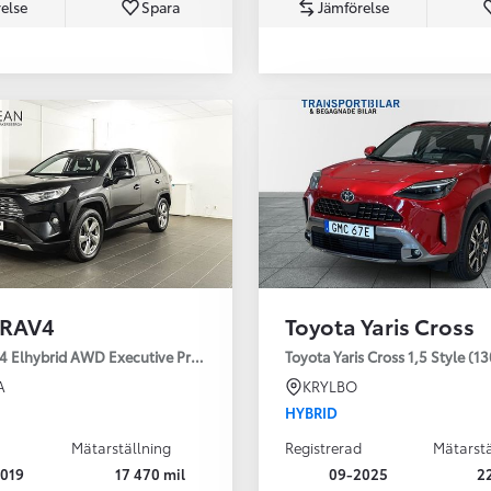
else
Spara
Jämförelse
Från 350 900 kr
Från 3 450 kr/mån
 RAV4
Toyota Yaris Cross
Easy Billån
Nya GR GT
4 Elhybrid AWD Executive Premium Drag 360-kamera JBL
Toyota Yaris Cross 1,5 Style (1
The soul lives on
A
KRYLBO
HYBRID
Mätarställning
Registrerad
Mätarstä
019
17 470 mil
09-2025
2