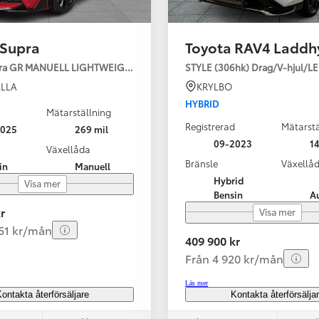
 Supra
Toyota RAV4 Laddh
pra GR MANUELL LIGHTWEIGHT EVO / OMG LEV! MOMSBIL!
STYLE (306hk) Drag/V-hjul/L
LLA
KRYLBO
HYBRID
Mätarställning
Registrerad
Mätarstä
2025
269 mil
Från 324 900 kr
09-2023
14
Växellåda
Från 3 194 kr/mån
Bränsle
Växellå
in
Manuell
Hybrid
Visa mer
Toyota C-HR
Bensin
A
HYBRID & LADDHYBRID
r
Visa mer
251 kr/mån
409 900 kr
Från 4 920 kr/mån
Läs mer
ontakta återförsäljare
Kontakta återförsälja