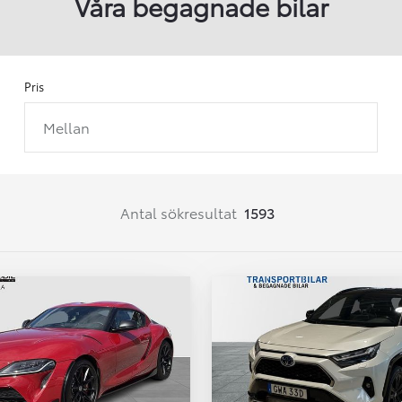
Våra begagnade bilar
Pris
Mellan
Från 257 900 kr
Från 2 535 kr/mån
Easy Billån
Corolla
Antal sökresultat
1593
HYBRID