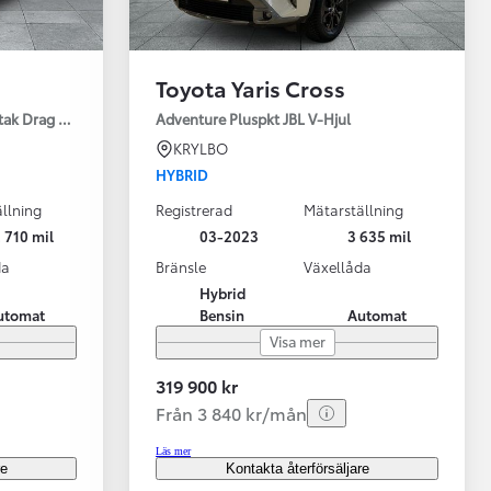
Toyota Yaris Cross
tak Drag Motorv Vhjul
Adventure Pluspkt JBL V-Hjul
KRYLBO
HYBRID
llning
Registrerad
Mätarställning
 710 mil
03-2023
3 635 mil
da
Bränsle
Växellåda
Hybrid
utomat
Bensin
Automat
Visa mer
319 900 kr
Från 3 840 kr/mån
Läs mer
re
Kontakta återförsäljare