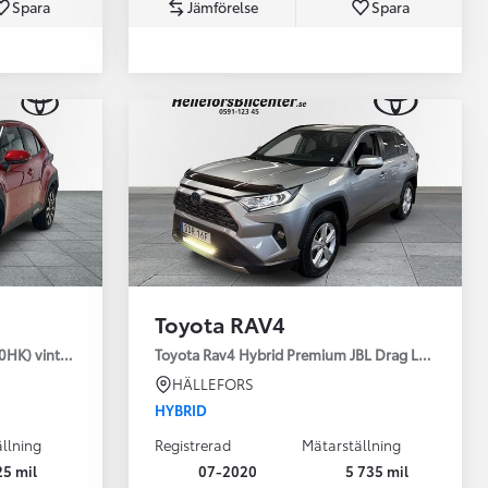
Spara
Jämförelse
Spara
Toyota Professio
När varje jobb r
Toyota RAV4
30HK) vinterhjul
Toyota Rav4 Hybrid Premium JBL Drag Led ramp V
HÄLLEFORS
HYBRID
llning
Registrerad
Mätarställning
25 mil
07-2020
5 735 mil