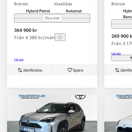
Bränsle
Växellåda
Bränsle
Hybrid Petrol
Automat
Hybr
Bens
Visa mer
364 900 kr
269 900 k
Från 4 380 kr/mån
Från 3 1
Läs mer
K
Läs mer
Jämförelse
Spara
Jämför