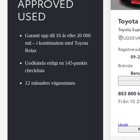
APPROVED
USED
Toyota
Toyota Su
Garanti upp till 10 år eller 20 000
UDDEVA
mil – i kombination med Toyota
Registrerad
Relax
09-
Godkända enligt en 145-punkts
Bränsle
checklista
Bens
Från 599 900 kr
Nya Corolla Cross
12 månaders vägassistans
HYBRID
853 800 k
Från 10 
Läs mer
K