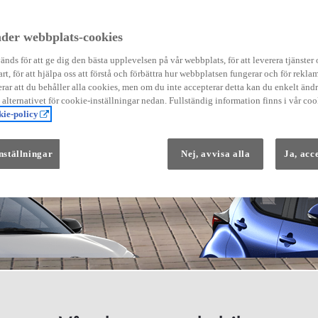
der webbplats-cookies
nds för att ge dig den bästa upplevelsen på vår webbplats, för att leverera tjänster
art, för att hjälpa oss att förstå och förbättra hur webbplatsen fungerar och för reklam
Från 569 900 kr
ar att du behåller alla cookies, men om du inte accepterar detta kan du enkelt än
Från 3 958 kr/mån
å alternativet för cookie-inställningar nedan. Fullständig information finns i vår coo
ie-policy
Yaris
HYBRID
nställningar
Nej, avvisa alla
Ja, acc