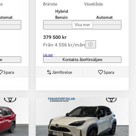
da
Bränsle
Växellåda
Hybrid
utomat
Bensin
Automat
Visa mer
379 500 kr
Från 4 556 kr/mån
Läs mer
re
Kontakta återförsäljare
Spara
Jämförelse
Spara