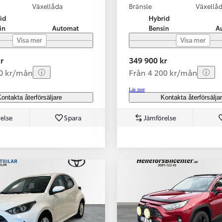
Växellåda
Bränsle
Växellå
id
Hybrid
in
Automat
Bensin
A
Visa mer
Visa mer
r
349 900 kr
70 kr/mån
Från 4 200 kr/mån
Läs mer
ontakta återförsäljare
Kontakta återförsälja
else
Spara
Jämförelse