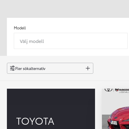
Modell
Välj modell
Från 238 900 kr
Från 2 349 kr/mån
Easy Billån
GR Yaris
Fler sökalternativ
BENSIN
TOYOTA