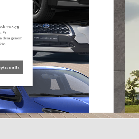
 och verktyg
. Vi
dra dem genom
kie-
eptera alla