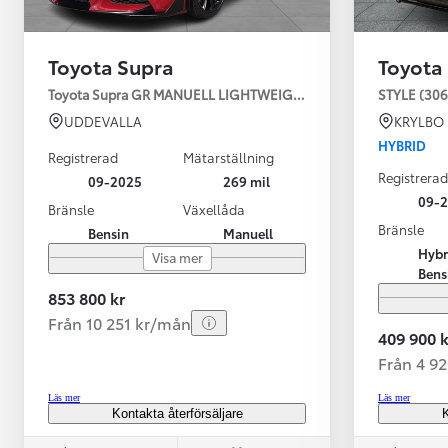
Toyota Supra
Toyota
Toyota Supra GR MANUELL LIGHTWEIGHT EVO / OMG LEV! MOM
STYLE (306
UDDEVALLA
KRYLBO
HYBRID
Registrerad
Mätarställning
Registrerad
09-2025
269 mil
09-
Bränsle
Växellåda
Bränsle
Bensin
Manuell
Från 599 900 kr
Hybr
Visa mer
Nya Corolla Cross
Bens
HYBRID
853 800 kr
Från 10 251 kr/mån
409 900 k
Från 4 9
Läs mer
Läs mer
Kontakta återförsäljare
K