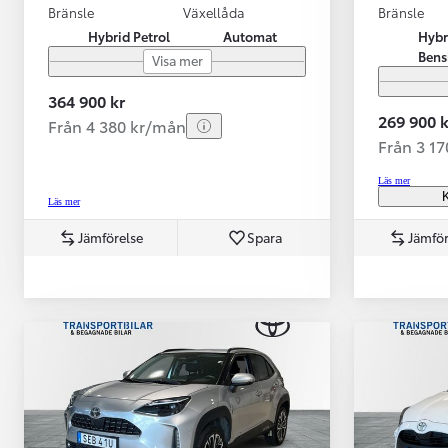
Bränsle
Växellåda
Bränsle
Hybrid Petrol
Automat
Hybr
Bens
Visa mer
364 900 kr
269 900 k
Från 4 380 kr/mån
Från 3 1
Läs mer
K
Läs mer
Jämförelse
Spara
Jämför