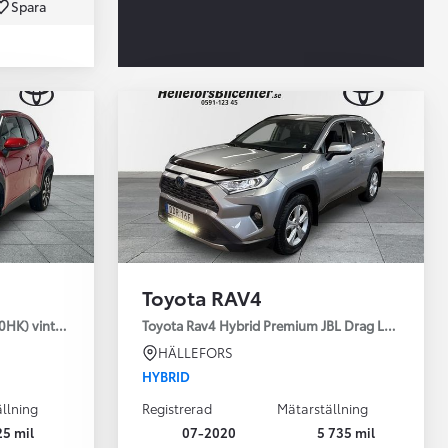
Spara
Toyota Professio
När varje jobb r
Toyota RAV4
30HK) vinterhjul
Toyota Rav4 Hybrid Premium JBL Drag Led ramp V
HÄLLEFORS
HYBRID
llning
Registrerad
Mätarställning
25 mil
07-2020
5 735 mil