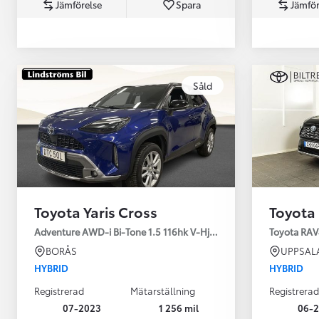
Jämförelse
Spara
Jämför
Såld
Från 360 900 kr
Från 3 548 kr/mån
Toyota Yaris Cross
Toyota
Easy Billån
Toyota GR Supra
Adventure AWD-i Bi-Tone 1.5 116hk V-Hjul Drag JBL
Toyota RAV
BENSIN
BORÅS
UPPSAL
HYBRID
HYBRID
Registrerad
Mätarställning
Registrerad
07-2023
1 256 mil
06-2