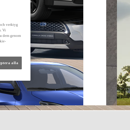
 och verktyg
. Vi
dra dem genom
kie-
eptera alla