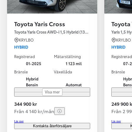
Toyota Yaris Cross
Toyota 
Toyota Yaris Cross AWD-i 1,5 Hybrid (130HK) Style V-hjul
Yaris 1,5 H
KRYLBO
KRYLBO
HYBRID
HYBRID
Registrerad
Mätarställning
Registrerad
01-2025
1 123 mil
07-
Bränsle
Växellåda
Bränsle
Hybrid
Hybr
Bensin
Automat
Bens
Visa mer
344 900 kr
249 900 k
Från 4 140 kr/mån
Från 2 9
Läs mer
Läs mer
Kontakta återförsäljare
K