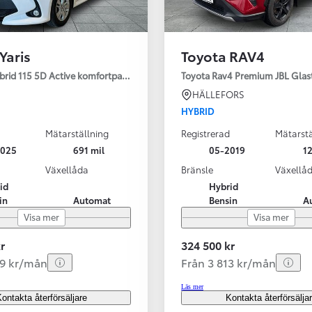
Yaris
Toyota RAV4
ybrid 115 5D Active komfortpaket
Toyota Rav4 Premium JBL Glas
HÄLLEFORS
HYBRID
Mätarställning
Registrerad
Mätarstä
2025
691 mil
05-2019
12
Växellåda
Bränsle
Växellå
id
Hybrid
in
Automat
Bensin
A
Visa mer
Visa mer
r
324 500 kr
99 kr/mån
Från 3 813 kr/mån
Läs mer
ontakta återförsäljare
Kontakta återförsälja