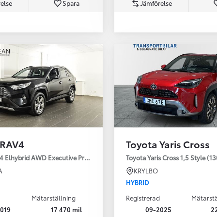
else
Spara
Jämförelse
Från 350 900 kr
Från 3 450 kr/mån
 RAV4
Toyota Yaris Cross
Easy Billån
Nya GR GT
4 Elhybrid AWD Executive Premium Drag 360-kamera JBL
Toyota Yaris Cross 1,5 Style (1
The soul lives on
A
KRYLBO
HYBRID
Mätarställning
Registrerad
Mätarstä
019
17 470 mil
09-2025
2