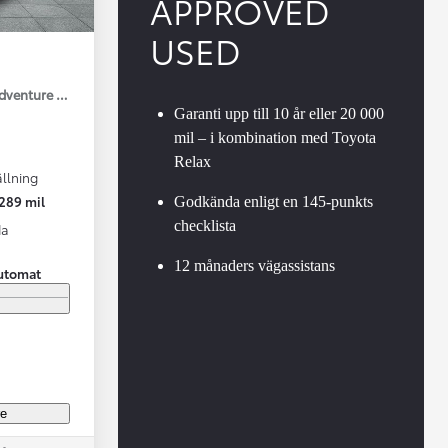
APPROVED
USED
Adventure Drag V-Hjul
Garanti upp till 10 år eller 20 000
mil – i kombination med Toyota
Relax
llning
Vi har Sveriges mest nöjda biläg
Nya elbil
289 mil
Godkända enligt en 145-punkts
Läs mer
Elbilar f
checklista
da
12 månaders vägassistans
utomat
re