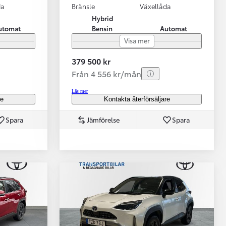
da
Bränsle
Växellåda
Hybrid
utomat
Bensin
Automat
Visa mer
379 500 kr
Från 4 556 kr/mån
Läs mer
re
Kontakta återförsäljare
Spara
Jämförelse
Spara