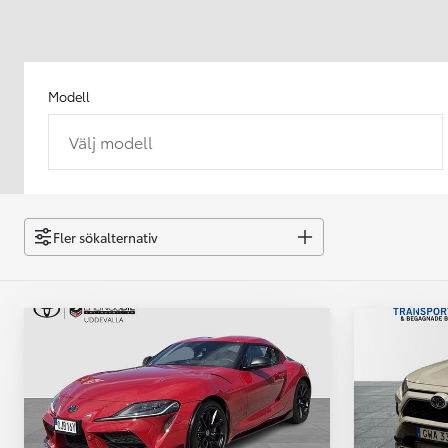
Modell
Välj modell
Från 238 900 kr
Från 2 349 kr/mån
Easy Billån
GR Yaris
Fler sökalternativ
BENSIN