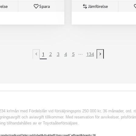
else
Spara
Jämförelse
...
1
2
3
4
5
134
Previous page
Next page
 kr/mån med Fördelslån vid försäljningspris 250 000 kr, 36 månader, ord. rör
ingsavgift och aviavgift tillkommer. Med reservation för avvikelser, prisföränd
ing tillhandahålles av er Toyotaåterförsäljare.
nv=production&sortOrder=published&disabledFilters=usedCarBrand&brands=38