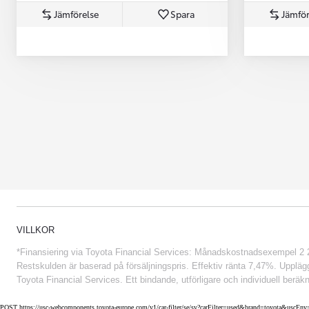
Jämförelse
Spara
Jämför
Från 852 900 kr
VILLKOR
*Finansiering via Toyota Financial Services: Månadskostnadsexempel 2 234
Restskulden är baserad på försäljningspris. Effektiv ränta 7,47%. Uppläggn
Toyota Financial Services. Ett bindande, utförligare och individuell beräkn
POST https://usc-webcomponents.toyota-europe.com/v1/car-filter/se/sv?carFilter=used&brand=toyota&uscE