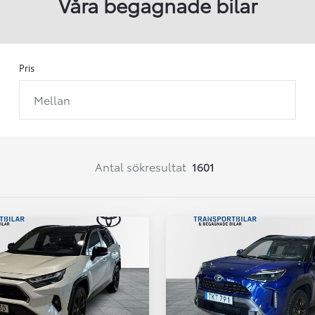
Våra begagnade bilar
Pris
Mellan
Från 257 900 kr
Från 2 535 kr/mån
Easy Billån
Corolla
Antal sökresultat
1601
HYBRID