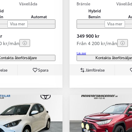
Växellåda
Bränsle
Växellå
id
Hybrid
in
Automat
Bensin
A
Visa mer
Visa mer
r
349 900 kr
70 kr/mån
Från 4 200 kr/mån
Läs mer
ontakta återförsäljare
Kontakta återförsälja
else
Spara
Jämförelse