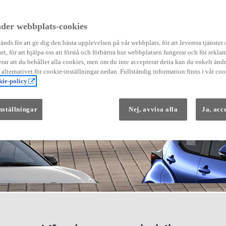
der webbplats-cookies
nds för att ge dig den bästa upplevelsen på vår webbplats, för att leverera tjänster
art, för att hjälpa oss att förstå och förbättra hur webbplatsen fungerar och för reklam
Från 569 900 kr
ar att du behåller alla cookies, men om du inte accepterar detta kan du enkelt än
Från 3 958 kr/mån
å alternativet för cookie-inställningar nedan. Fullständig information finns i vår coo
ie-policy
Yaris
HYBRID
nställningar
Nej, avvisa alla
Ja, acc