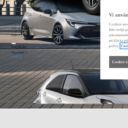
Vi använ
Cookies anvä
Från 479 900 kr
från tredje p
Från 3 333 kr/mån
rekommender
att klicka p
policy.
Cook
Easy Billån
Nya Aygo X
HYBRID
Cookie-i