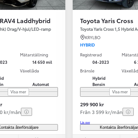
 RAV4 Laddhybrid
Toyota Yaris Cross
SBIL!
hk) Drag/V-hjul/LED-ramp
Toyota Yaris Cross 1,5 Hybrid 
KRYLBO
HYBRID
Mätarställning
Registrerad
Mätarstä
Från 324 900 kr
2023
14 650 mil
04-2023
6 
Från 3 194 kr/mån
Växellåda
Bränsle
Växellå
id
Hybrid
Toyota C-HR
in
Automat
Bensin
A
HYBRID & LADDHYBRID
Visa mer
Visa mer
r
299 900 kr
20 kr/mån
Från 3 599 kr/mån
Läs mer
ontakta återförsäljare
Kontakta återförsälja