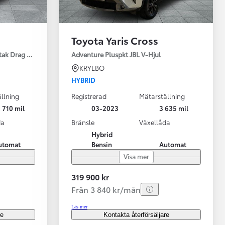
Toyota Yaris Cross
tak Drag Motorv Vhjul
Adventure Pluspkt JBL V-Hjul
KRYLBO
HYBRID
llning
Registrerad
Mätarställning
 710 mil
03-2023
3 635 mil
da
Bränsle
Växellåda
Hybrid
utomat
Bensin
Automat
Visa mer
319 900 kr
Från 3 840 kr/mån
Läs mer
re
Kontakta återförsäljare