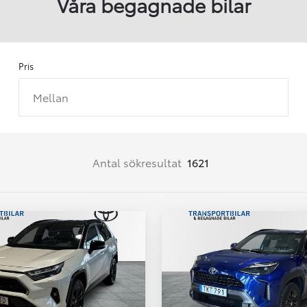
Våra begagnade bilar
Pris
Mellan
Från 257 900 kr
Från 2 535 kr/mån
Easy Billån
Corolla
Antal sökresultat
1621
HYBRID