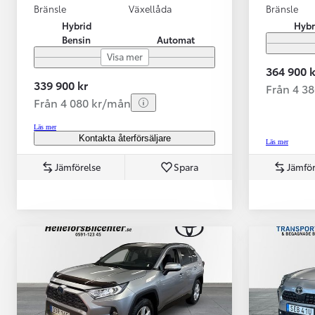
Bränsle
Växellåda
Bränsle
Hybrid
Hybr
Bensin
Automat
Visa mer
364 900 k
339 900 kr
Från 4 3
Från 4 080 kr/mån
Läs mer
Kontakta återförsäljare
Läs mer
Jämförelse
Spara
Jämför