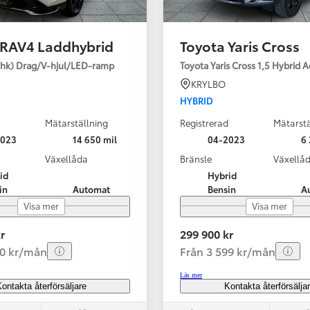
 RAV4 Laddhybrid
Toyota Yaris Cross
SBIL!
hk) Drag/V-hjul/LED-ramp
Toyota Yaris Cross 1,5 Hybrid 
KRYLBO
HYBRID
Mätarställning
Registrerad
Mätarstä
Från 324 900 kr
2023
14 650 mil
04-2023
6 
Från 3 194 kr/mån
Växellåda
Bränsle
Växellå
id
Hybrid
Toyota C-HR
in
Automat
Bensin
A
HYBRID & LADDHYBRID
Visa mer
Visa mer
r
299 900 kr
20 kr/mån
Från 3 599 kr/mån
Läs mer
ontakta återförsäljare
Kontakta återförsälja