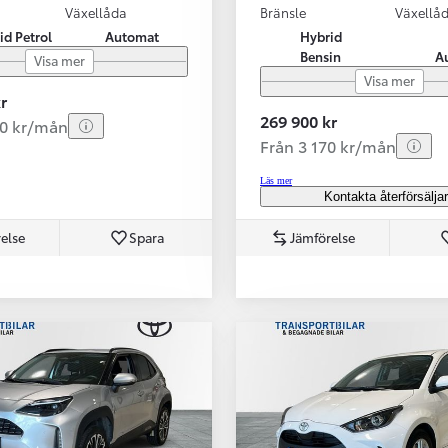
Växellåda
Bränsle
Växellå
id Petrol
Automat
Hybrid
Bensin
A
Visa mer
Visa mer
r
269 900 kr
80 kr/mån
Från 3 170 kr/mån
Läs mer
Kontakta återförsälja
else
Spara
Jämförelse