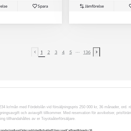
else
Spara
Jämförelse
...
1
2
3
4
5
136
Previous page
Next page
 kr/mån med Fördelslån vid försäljningspris 250 000 kr, 36 månader, ord. rör
ingsavgift och aviavgift tillkommer. Med reservation för avvikelser, prisföränd
ing tillhandahålles av er Toyotaåterförsäljare.
nv=production&sortOrder=published&disabledFilters=usedCarBrand&brands=38