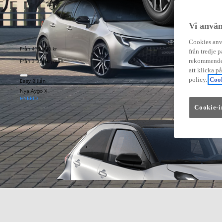
Vi använ
Cookies anvä
Från 479 900 kr
från tredje p
Från 3 333 kr/mån
rekommender
att klicka p
policy.
Cook
Easy Billån
Nya Aygo X
HYBRID
Cookie-i