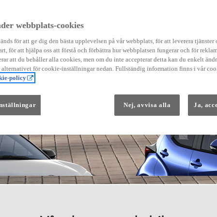
der webbplats-cookies
nds för att ge dig den bästa upplevelsen på vår webbplats, för att leverera tjänster
art, för att hjälpa oss att förstå och förbättra hur webbplatsen fungerar och för reklam
Från 569 900 kr
ar att du behåller alla cookies, men om du inte accepterar detta kan du enkelt än
Från 3 958 kr/mån
å alternativet för cookie-inställningar nedan. Fullständig information finns i vår coo
ie-policy
Yaris
HYBRID
nställningar
Nej, avvisa alla
Ja, acc