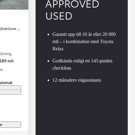
APPROVED
USED
Adventure Drag V-Hjul
Garanti upp till 10 år eller 20 000
mil – i kombination med Toyota
Relax
llning
Vi har Sveriges mest nöjda biläg
Nya elbil
289 mil
Godkända enligt en 145-punkts
Läs mer
Elbilar f
checklista
da
12 månaders vägassistans
utomat
re