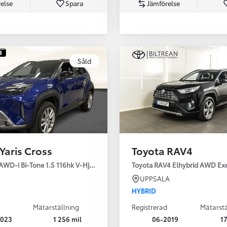
else
Spara
Jämförelse
Såld
Från 350 900 kr
Från 3 450 kr/mån
Yaris Cross
Toyota RAV4
Easy Billån
Nya GR GT
AWD-i Bi-Tone 1.5 116hk V-Hjul Drag JBL
Toyota RAV4 Elhybrid AWD Ex
The soul lives on
UPPSALA
HYBRID
Mätarställning
Registrerad
Mätarstä
2023
1 256 mil
06-2019
17