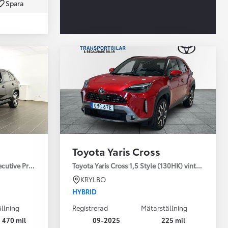
Spara
Toyota Professio
När varje jobb r
Toyota Yaris Cross
ecutive Premium Drag 360-kamera JBL
Toyota Yaris Cross 1,5 Style (130HK) vinterhjul
KRYLBO
HYBRID
llning
Registrerad
Mätarställning
 470 mil
09-2025
225 mil