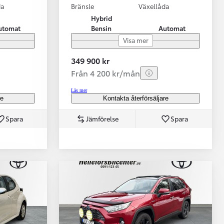
da
Bränsle
Växellåda
Hybrid
utomat
Bensin
Automat
Visa mer
349 900 kr
Från 4 200 kr/mån
Läs mer
re
Kontakta återförsäljare
Spara
Jämförelse
Spara