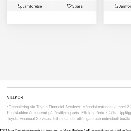
Jämförelse
Spara
Jämför
Från 852 900 kr
VILLKOR
*Finansiering via Toyota Financial Services: Månadskostnadsexempel 2 234
Restskulden är baserad på försäljningspris. Effektiv ränta 7,47%. Uppläggn
Toyota Financial Services. Ett bindande, utförligare och individuell beräkn
POST https://usc-webcomponents.toyota-europe.com/v1/car-filter/se/sv?carFilter=used&brand=toyota&uscE