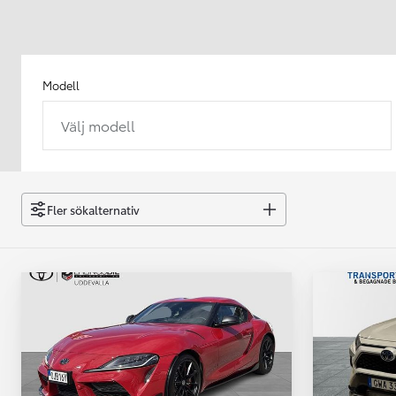
Modell
Välj modell
Från 238 900 kr
Från 2 349 kr/mån
Easy Billån
GR Yaris
Fler sökalternativ
BENSIN