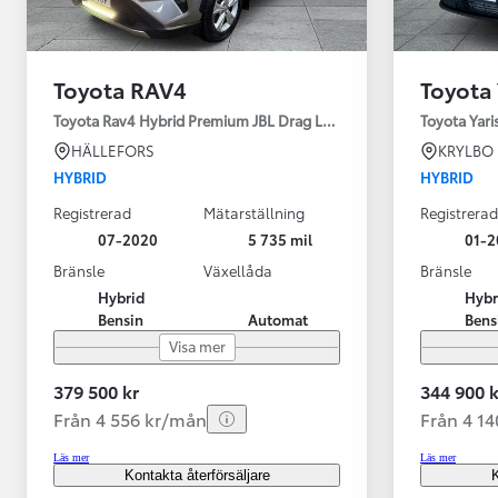
Toyota RAV4
Toyota 
Toyota Rav4 Hybrid Premium JBL Drag Led ramp Vhjul motorv
Toyota Yari
HÄLLEFORS
KRYLBO
HYBRID
HYBRID
Registrerad
Mätarställning
Registrerad
07-2020
5 735 mil
01-2
Bränsle
Växellåda
Bränsle
Hybrid
Hybr
Bensin
Automat
Bens
Visa mer
379 500 kr
344 900 k
Från 4 556 kr/mån
Från 4 1
Läs mer
Läs mer
Kontakta återförsäljare
K