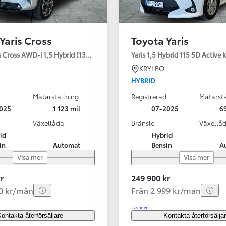
Yaris Cross
Toyota Yaris
s Cross AWD-i 1,5 Hybrid (130HK) Style V-hjul
Yaris 1,5 Hybrid 115 5D Active
KRYLBO
HYBRID
Mätarställning
Registrerad
Mätarstä
025
1 123 mil
07-2025
69
Växellåda
Bränsle
Växellå
id
Hybrid
in
Automat
Bensin
A
Visa mer
Visa mer
r
249 900 kr
40 kr/mån
Från 2 999 kr/mån
Läs mer
ontakta återförsäljare
Kontakta återförsälja