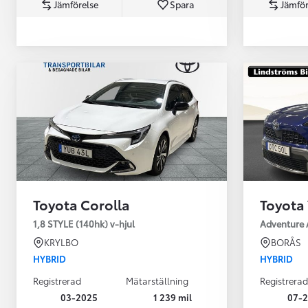
Jämförelse
Spara
Jämför
Från 360 900 kr
Från 3 548 kr/mån
Toyota Corolla
Toyota 
Easy Billån
Toyota GR Supra
1,8 STYLE (140hk) v-hjul
Adventure 
BENSIN
KRYLBO
BORÅS
HYBRID
HYBRID
Registrerad
Mätarställning
Registrerad
03-2025
1 239 mil
07-