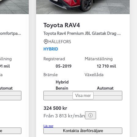
Toyota RAV4
 komfortpaket
Toyota Rav4 Premium JBL Glastak Drag Motorv Vhj
HÄLLEFORS
HYBRID
llning
Registrerad
Mätarställning
1 mil
05-2019
12 710 mil
da
Bränsle
Växellåda
Hybrid
utomat
Bensin
Automat
Visa mer
324 500 kr
Från 3 813 kr/mån
Läs mer
re
Kontakta återförsäljare