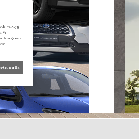
 och verktyg
. Vi
dra dem genom
kie-
eptera alla