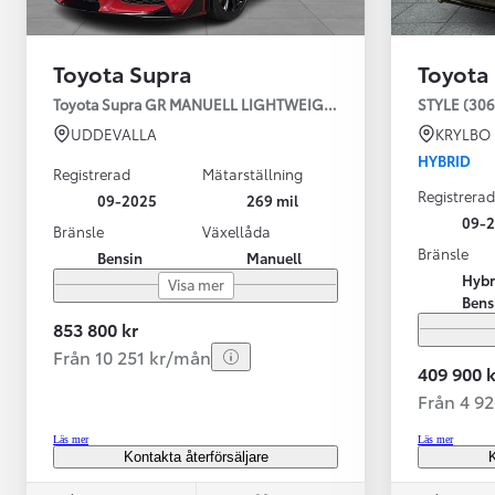
Toyota Supra
Toyota
Toyota Supra GR MANUELL LIGHTWEIGHT EVO / OMG LEV! MOM
STYLE (306
UDDEVALLA
KRYLBO
HYBRID
Registrerad
Mätarställning
Registrerad
09-2025
269 mil
09-
Bränsle
Växellåda
Bränsle
Bensin
Manuell
Från 599 900 kr
Hybr
Visa mer
Nya Corolla Cross
Bens
HYBRID
853 800 kr
Från 10 251 kr/mån
409 900 k
Från 4 9
Läs mer
Läs mer
Kontakta återförsäljare
K