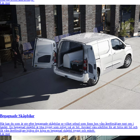
Läs mer
Begagnade Skåpbilar
Här kan du som är ute efter begagnade skåpbilar se vilket utbud som finns hos våra återförsäljare runt om i
landet. En begagnad skåpbil är lika tryggt som roligt val av bil. Använd våra sökfilter för att hitta rätt bil och
låt våra återförsäljare hjälpa dig köpa en begagnad skåpbil tryggt och enkelt.
Läs mer