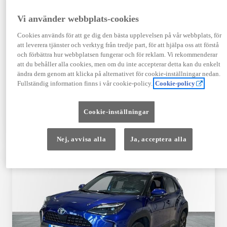
Registrerad
Mätarställning
09-2023
14 650 mil
Vi använder webbplats-cookies
Bränsle
Växellåda
Cookies används för att ge dig den bästa upplevelsen på vår webbplats, för
Hybrid Bensin
Automat
att leverera tjänster och verktyg från tredje part, för att hjälpa oss att förstå
Visa mer
och förbättra hur webbplatsen fungerar och för reklam. Vi rekommenderar
att du behåller alla cookies, men om du inte accepterar detta kan du enkelt
409 900 kr
ändra dem genom att klicka på alternativet för cookie-inställningar nedan.
Från 4 920 kr/mån
Fullständig information finns i vår cookie-policy.
Cookie-policy
Läs mer
Kontakta återförsäljare
Cookie-inställningar
Jämförelse
Spara
Nej, avvisa alla
Ja, acceptera alla