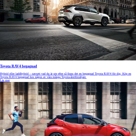
Toyota RAV4 begagnad
Hybrid eller laddhybrid – oavsett vad du är ute efter så finns det en begagnad Toyota RAV4 för dig. Köp en
Toyota RAV4 begagnad hos någon av våra många Toyota-återförsäljare.
Läs mer