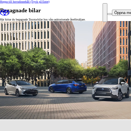
Hoppa till huvudinnehåll
(Tryck på Enter)
Begagnade bilar
Öppna m
Här hittar du begagnade Toyota-bilar hos våra auktoriserade återförsäljare.