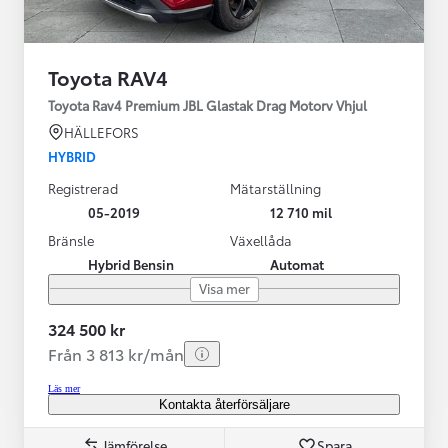
Toyota RAV4
Toyota Rav4 Premium JBL Glastak Drag Motorv Vhjul
HÄLLEFORS
HYBRID
Registrerad
Mätarställning
05-2019
12 710 mil
Bränsle
Växellåda
Hybrid Bensin
Automat
Visa mer
324 500 kr
Från 3 813 kr/mån
Läs mer
Kontakta återförsäljare
Jämförelse
Spara