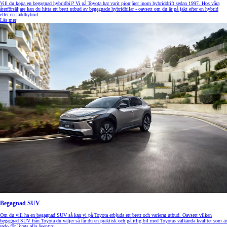
Vill du köpa en begagnad hybridbil? Vi på Toyota har varit pionjärer inom hybriddrift sedan 1997. Hos våra
återförsäljare kan du hitta ett brett utbud av begagnade hybridbilar - oavsett om du är på jakt efter en hybrid
eller en laddhybrid.
Läs mer
Begagnad SUV
Om du vill ha en begagnad SUV så kan vi på Toyota erbjuda ett brett och varierat utbud. Oavsett vilken
begagnad SUV från Toyota du väljer så får du en praktisk och pålitlig bil med Toyotas välkända kvalitet som är
redo för livets alla äventyr.