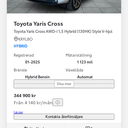
Toyota Yaris Cross
Toyota Yaris Cross AWD-i 1,5 Hybrid (130HK) Style V-hjul
KRYLBO
HYBRID
Registrerad
Mätarställning
01-2025
1 123 mil
Bränsle
Växellåda
Hybrid Bensin
Automat
Visa mer
344 900 kr
Från 4 140 kr/mån
Läs mer
Kontakta återförsäljare