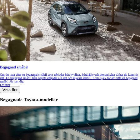
Begagnad småbil
Om du letar efter en begagnad småbil som erbjuder hög kvalitet, körglädje och personlighet så har du kommit
rätt. En begagnad småbil från Toyota erbjuder allt det och mycket därtill. Kolla själv för att hitta en begagnad
småbil för just dig.
Läs mer
Visa fler
Begagnade Toyota-modeller