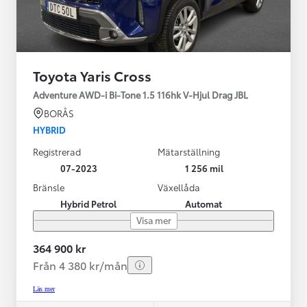
Toyota Yaris Cross
Adventure AWD-i Bi-Tone 1.5 116hk V-Hjul Drag JBL
BORÅS
HYBRID
Registrerad
Mätarställning
07-2023
1 256 mil
Bränsle
Växellåda
Hybrid Petrol
Automat
Visa mer
364 900 kr
Från 4 380 kr/mån
Läs mer