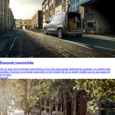
Begagnade transportbilar
Om du letar efter begagnade transportbilar så har våra auktoriserade återförsäljare modeller i en mängd olika
storlekar. Förutom en begagnad transportbil av hög kvalitet får du en smidig bilaffär som du kan känna dig
trygg med.
Läs mer