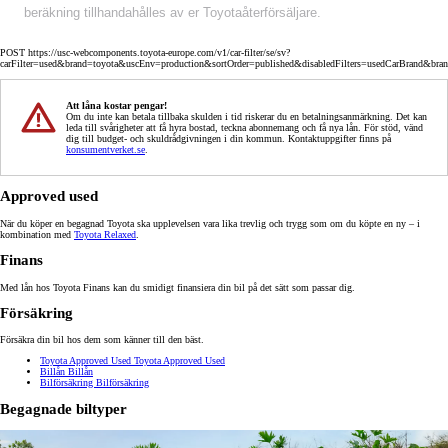
beräkning tillhandahålles av er Toyotaåterförsäljare.
POST https://usc-webcomponents.toyota-europe.com/v1/car-filter/se/sv?
carFilter=used&brand=toyota&uscEnv=production&sortOrder=published&disabledFilters=usedCarBrand&bra
Att låna kostar pengar!
Om du inte kan betala tillbaka skulden i tid riskerar du en betalningsanmärkning. Det kan
leda till svårigheter att få hyra bostad, teckna abonnemang och få nya lån. För stöd, vänd
dig till budget- och skuldrådgivningen i din kommun. Kontaktuppgifter finns på
konsumentverket.se
.
Approved used
När du köper en begagnad Toyota ska upplevelsen vara lika trevlig och trygg som om du köpte en ny – i
kombination med
Toyota Relaxed
.
Finans
Med lån hos Toyota Finans kan du smidigt finansiera din bil på det sätt som passar dig.
Försäkring
Försäkra din bil hos dem som känner till den bäst.
Toyota Approved Used
Toyota Approved Used
Billån
Billån
Bilförsäkring
Bilförsäkring
Begagnade biltyper