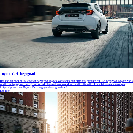
Toyota Yaris begagnad
Här kan du som är ute efter en begagnad Toyota Yaris söka och hitta din perfekta bil. En begagnad Toyota Yaris
är ett lika tryggt som roligt val av bil. Använd våra sökfilter för att hitta rätt bil och låt våra återförsäljare
hjälpa dig köpa en Toyota Yaris begagnad tryggt och enkelt.
Läs mer