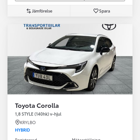
Jämförelse
Spara
Toyota Corolla
1,8 STYLE (140hk) v-hjul
KRYLBO
HYBRID
Registrerad
Mätarställning