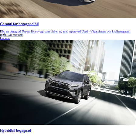
Garanti för begagnad bil
Köp en begagnad Toyota lika tryggt som vid en ny med Approved Used - Vägassistans och kvalitetsgaranti
ingår. Läs mer här!
Läs mer
Hybridbil begagnad