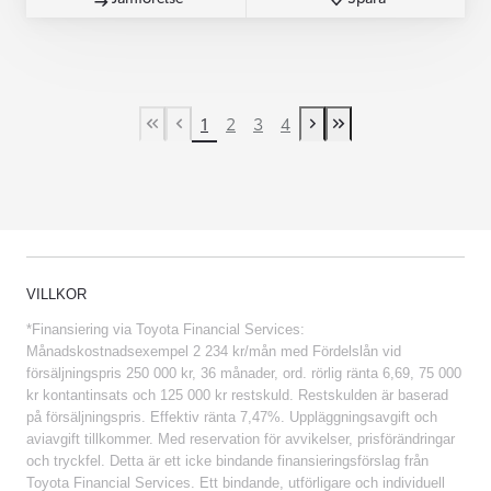
1
2
3
4
First Page
Previous page
Next page
Last Page
VILLKOR
*Finansiering via Toyota Financial Services:
Månadskostnadsexempel 2 234 kr/mån med Fördelslån vid
försäljningspris 250 000 kr, 36 månader, ord. rörlig ränta 6,69, 75 000
kr kontantinsats och 125 000 kr restskuld. Restskulden är baserad
på försäljningspris. Effektiv ränta 7,47%. Uppläggningsavgift och
aviavgift tillkommer. Med reservation för avvikelser, prisförändringar
och tryckfel. Detta är ett icke bindande finansieringsförslag från
Toyota Financial Services. Ett bindande, utförligare och individuell