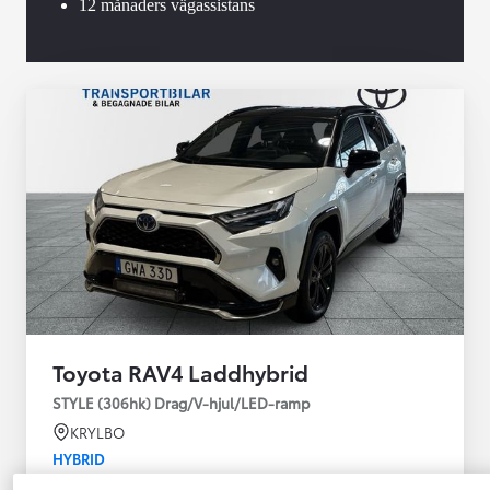
12 månaders vägassistans
Toyota RAV4 Laddhybrid
STYLE (306hk) Drag/V-hjul/LED-ramp
KRYLBO
HYBRID