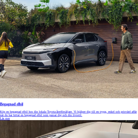
Begagnad elbil
Köp en begagnad elbil hos din lokala Toyota-återförsäljare. Vi hjälper dig till en trygg, enkel och prisvärd affär
när du har hittat en begagnad elbil som passar dig och din livsstil.
Läs mer