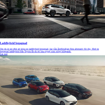
Laddhybrid begagnad
Om du är ute efter att köpa en laddhybrid begagnad, har våra återförsäljare flera alternativ för dig. Med en
begagnad laddhybrid från Toyota får du ett lika tryggt som roligt bilägande.
Läs mer