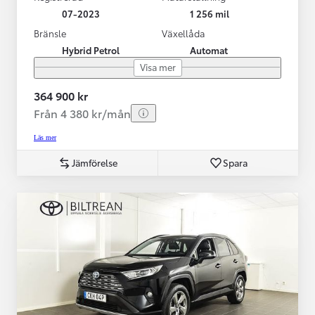
07-2023
1 256 mil
Bränsle
Växellåda
Hybrid Petrol
Automat
Visa mer
364 900 kr
Från 4 380 kr/mån
Läs mer
Jämförelse
Spara