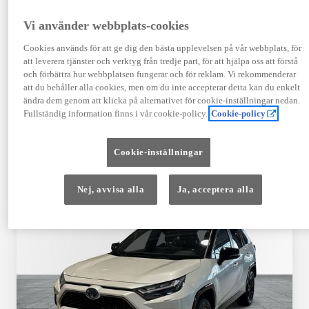
TOYOTA APPROVED
Vi använder webbplats-cookies
USED
Cookies används för att ge dig den bästa upplevelsen på vår webbplats, för
att leverera tjänster och verktyg från tredje part, för att hjälpa oss att förstå
och förbättra hur webbplatsen fungerar och för reklam. Vi rekommenderar
Garanti upp till 10 år eller 20 000 mil – i
att du behåller alla cookies, men om du inte accepterar detta kan du enkelt
kombination med Toyota Relax
ändra dem genom att klicka på alternativet för cookie-inställningar nedan.
Fullständig information finns i vår cookie-policy.
Cookie-policy
Godkända enligt en 145-punkts checklista
Cookie-inställningar
12 månaders vägassistans
Nej, avvisa alla
Ja, acceptera alla