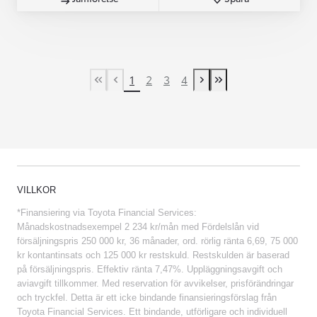
1
2
3
4
First Page
Previous page
Next page
Last Page
VILLKOR
*Finansiering via Toyota Financial Services:
Månadskostnadsexempel 2 234 kr/mån med Fördelslån vid
försäljningspris 250 000 kr, 36 månader, ord. rörlig ränta 6,69, 75 000
kr kontantinsats och 125 000 kr restskuld. Restskulden är baserad
på försäljningspris. Effektiv ränta 7,47%. Uppläggningsavgift och
aviavgift tillkommer. Med reservation för avvikelser, prisförändringar
och tryckfel. Detta är ett icke bindande finansieringsförslag från
Toyota Financial Services. Ett bindande, utförligare och individuell