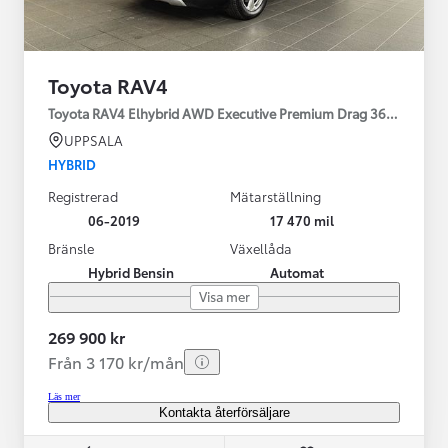
Toyota RAV4
Toyota RAV4 Elhybrid AWD Executive Premium Drag 360-kamera 
UPPSALA
HYBRID
Registrerad
Mätarställning
06-2019
17 470 mil
Bränsle
Växellåda
Hybrid Bensin
Automat
Visa mer
269 900 kr
Från 3 170 kr/mån
Läs mer
Kontakta återförsäljare