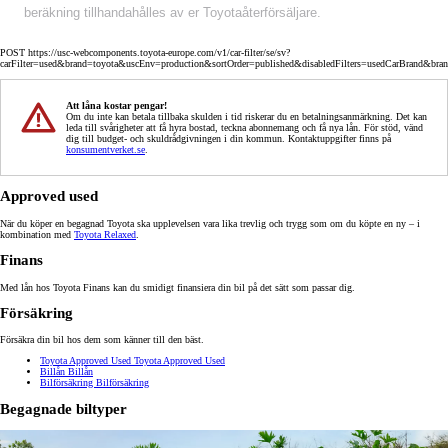
beräkning tillhandahålles av er Toyotaåterförsäljare.
POST https://usc-webcomponents.toyota-europe.com/v1/car-filter/se/sv?
carFilter=used&brand=toyota&uscEnv=production&sortOrder=published&disabledFilters=usedCarBrand&bra
Att låna kostar pengar!
Om du inte kan betala tillbaka skulden i tid riskerar du en betalningsanmärkning. Det kan
leda till svårigheter att få hyra bostad, teckna abonnemang och få nya lån. För stöd, vänd
dig till budget- och skuldrådgivningen i din kommun. Kontaktuppgifter finns på
konsumentverket.se
.
Approved used
När du köper en begagnad Toyota ska upplevelsen vara lika trevlig och trygg som om du köpte en ny – i
kombination med
Toyota Relaxed
.
Finans
Med lån hos Toyota Finans kan du smidigt finansiera din bil på det sätt som passar dig.
Försäkring
Försäkra din bil hos dem som känner till den bäst.
Toyota Approved Used
Toyota Approved Used
Billån
Billån
Bilförsäkring
Bilförsäkring
Begagnade biltyper