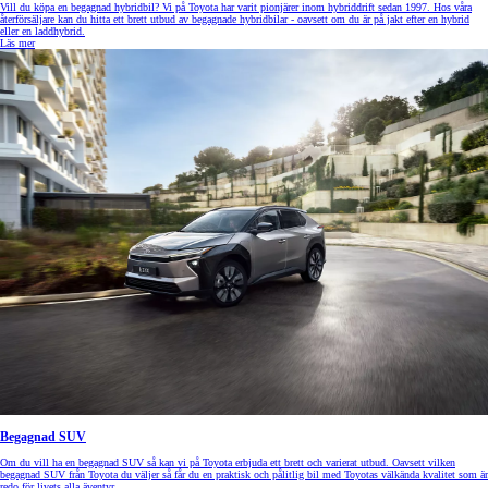
Vill du köpa en begagnad hybridbil? Vi på Toyota har varit pionjärer inom hybriddrift sedan 1997. Hos våra
återförsäljare kan du hitta ett brett utbud av begagnade hybridbilar - oavsett om du är på jakt efter en hybrid
eller en laddhybrid.
Läs mer
Begagnad SUV
Om du vill ha en begagnad SUV så kan vi på Toyota erbjuda ett brett och varierat utbud. Oavsett vilken
begagnad SUV från Toyota du väljer så får du en praktisk och pålitlig bil med Toyotas välkända kvalitet som är
redo för livets alla äventyr.