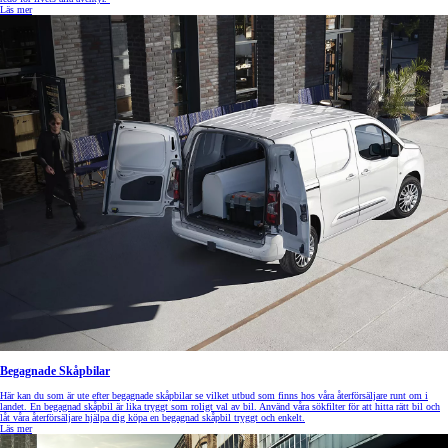
Läs mer
Begagnade Skåpbilar
Här kan du som är ute efter begagnade skåpbilar se vilket utbud som finns hos våra återförsäljare runt om i
landet. En begagnad skåpbil är lika tryggt som roligt val av bil. Använd våra sökfilter för att hitta rätt bil och
låt våra återförsäljare hjälpa dig köpa en begagnad skåpbil tryggt och enkelt.
Läs mer