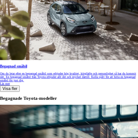
Begagnad småbil
Om du letar efter en begagnad småbil som erbjuder hög kvalitet, körglädje och personlighet så har du kommit
rätt. En begagnad småbil från Toyota erbjuder allt det och mycket därtill. Kolla själv för att hitta en begagnad
småbil för just dig.
Läs mer
Visa fler
Begagnade Toyota-modeller