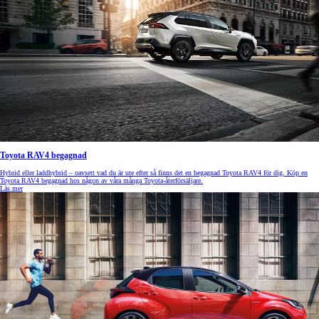
Toyota RAV4 begagnad
Hybrid eller laddhybrid – oavsett vad du är ute efter så finns det en begagnad Toyota RAV4 för dig. Köp en
Toyota RAV4 begagnad hos någon av våra många Toyota-återförsäljare.
Läs mer