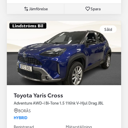
Jämförelse
Spara
Såld
Toyota Yaris Cross
Adventure AWD-i Bi-Tone 1.5 116hk V-Hjul Drag JBL
BORÅS
HYBRID
Registrerad
Mätarställning