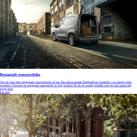
Begagnade transportbilar
Om du letar efter begagnade transportbilar så har våra auktoriserade återförsäljare modeller i en mängd olika
storlekar. Förutom en begagnad transportbil av hög kvalitet får du en smidig bilaffär som du kan känna dig
trygg med.
Läs mer