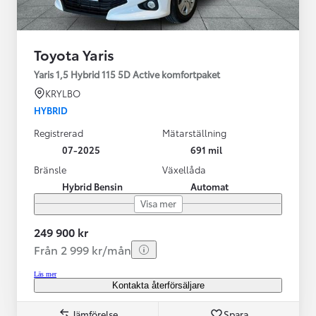
Toyota Yaris
Yaris 1,5 Hybrid 115 5D Active komfortpaket
KRYLBO
HYBRID
Registrerad
Mätarställning
07-2025
691 mil
Bränsle
Växellåda
Hybrid Bensin
Automat
Visa mer
249 900 kr
Från 2 999 kr/mån
Läs mer
Kontakta återförsäljare
Jämförelse
Spara