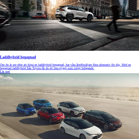
Laddhybrid begagnad
Om du är ute efter att köpa en laddhybrid begagnad, har våra återförsäljare flera alternativ för dig. Med en
begagnad laddhybrid från Toyota får du ett lika tryggt som roligt bilägande.
Läs mer