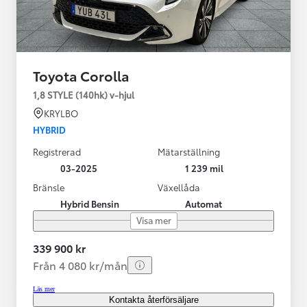
Toyota Corolla
1,8 STYLE (140hk) v-hjul
KRYLBO
HYBRID
Registrerad
Mätarställning
03-2025
1 239 mil
Bränsle
Växellåda
Hybrid Bensin
Automat
Visa mer
339 900 kr
Från 4 080 kr/mån
Läs mer
Kontakta återförsäljare