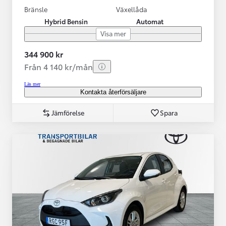
Bränsle
Växellåda
Hybrid Bensin
Automat
Visa mer
344 900 kr
Från 4 140 kr/mån
Läs mer
Kontakta återförsäljare
Jämförelse
Spara