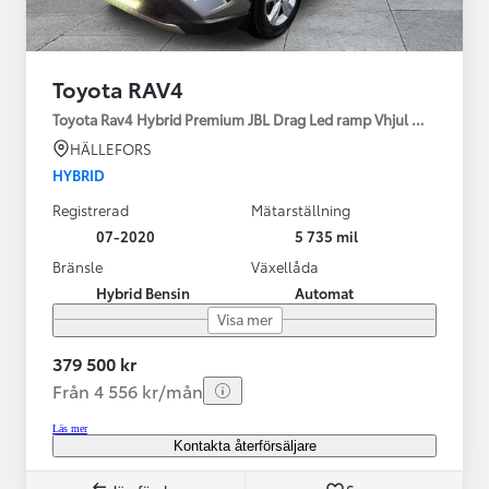
Toyota RAV4
Toyota Rav4 Hybrid Premium JBL Drag Led ramp Vhjul motorv
HÄLLEFORS
HYBRID
Registrerad
Mätarställning
07-2020
5 735 mil
Bränsle
Växellåda
Hybrid Bensin
Automat
Visa mer
379 500 kr
Från 4 556 kr/mån
Läs mer
Kontakta återförsäljare