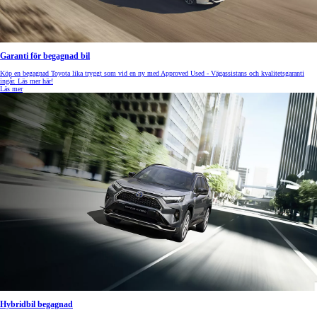
Garanti för begagnad bil
Köp en begagnad Toyota lika tryggt som vid en ny med Approved Used - Vägassistans och kvalitetsgaranti
ingår. Läs mer här!
Läs mer
Hybridbil begagnad