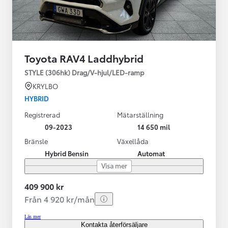
Toyota RAV4 Laddhybrid
STYLE (306hk) Drag/V-hjul/LED-ramp
KRYLBO
HYBRID
Registrerad
Mätarställning
09-2023
14 650 mil
Bränsle
Växellåda
Hybrid Bensin
Automat
Visa mer
409 900 kr
Från 4 920 kr/mån
Läs mer
Kontakta återförsäljare