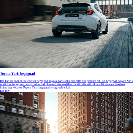
Toyota Yaris begagnad
Här kan du som är ute efter en begagnad Toyota Yaris söka och hitta din perfekta bil. En begagnad Toyota Yaris
är ett lika tryggt som roligt val av bil. Använd våra sökfilter för att hitta rätt bil och låt våra återförsäljare
hjälpa dig köpa en Toyota Yaris begagnad tryggt och enkelt.
Läs mer