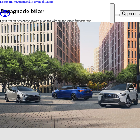
Hoppa till huvudinnehåll
(Tryck på Enter)
Begagnade bilar
Öppna m
Här hittar du begagnade Toyota-bilar hos våra auktoriserade återförsäljare.