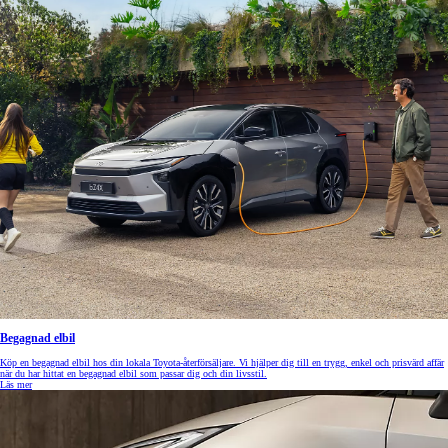
Begagnad elbil
Köp en begagnad elbil hos din lokala Toyota-återförsäljare. Vi hjälper dig till en trygg, enkel och prisvärd affär
när du har hittat en begagnad elbil som passar dig och din livsstil.
Läs mer